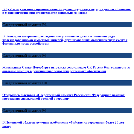
В Кузбассе участники организованной группы предстанут перед судом по обвинению
в мошенничестве при строительстве социального жилья
Следственный комитет РФ
В Башкирии завершено расследование уголовного дела в отношении ряда
железнодорожников и местных жителей, организовавших мошенническую схему с
фиктивным трудоустройством
Следственный комитет РФ
Жительница Санкт-Петербурга выразила сотрудникам СК России благодарность за
оказание помощи в решении проблемы лекарственного обеспечения
Следственный комитет РФ
Открылась выставка «Следственный комитет Российской Федерации в районах
проведения специальной военной операции»
Следственный комитет РФ
В Псковской области мужчина изобличен в убийстве, совершенном более 28 лет
назад