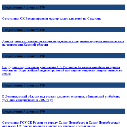
Следственный комитет РФ
Сотрудники СК России провели мастер-класс для детей на Сахалине
Следственный комитет РФ
Двое украинских военнослужащих осуждены за совершение террористического акта
на территории Курской области
Следственный комитет РФ
Сотрудник следственного управления СК России по Сахалинской области принял
участие во Всероссийской неделе правовой помощи по вопросам защиты интересов
семей
Следственный комитет РФ
В Ленинградской области под стражу заключен мужчина, обвиняемый в убийстве
трех лиц, совершенном в 2002 году
Следственный комитет РФ
Сотрудники ГСУ СК России по городу Санкт-Петербургу и Санкт-Петербургской
академии СК России приняли участие в марафоне «Белые ночи»