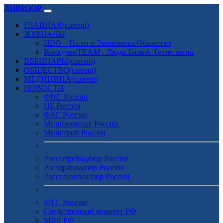
ДИВИЗОР
ГЛАВНАЯ
(current)
ЖУРНАЛЫ
НЭО – Налоги.Экономика.Общество
КонкуренTEAM - Люди.Бизнес.Технологии
ВЕБИНАРЫ
(current)
ОБЩЕСТВО
(current)
МЕДИЦИНА
(current)
НОВОСТИ
ФНС России
ЦБ России
ФАС России
Минпромторг России
Минстрой России
Роспотребнадзор России
Росздравнадзор России
Россельхознадзор России
ФТС России
Следственный комитет РФ
МВД РФ