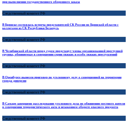
при выполнении государственного оборонного заказа
Следственный комитет РФ
В Брянске состоялась встреча представителей СК России по Брянской области с
коллегами из СК Республики Беларусь
Следственный комитет РФ
В Челябинской области перед судом предстанут члены организованной преступной
группы, обвиняемые в совершении серии тяжких и особо тяжких преступлений
Следственный комитет РФ
В Оренбурге вынесен приговор по уголовному делу о совершенной на территории
города диверсии
Следственный комитет РФ
В Самаре завершено расследование уголовного дела по обвинению местного жителя
в совершении террористического акта и незаконном обороте опасного предмета
Следственный комитет РФ