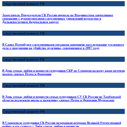
Следственный комитет РФ
Заместитель Председателя СК России провела во Владивостоке оперативное
совещание с руководителями следственных управлений ведомства в
Дальневосточном федеральном округе
Следственный комитет РФ
В Санкт-Петербурге следственными органами завершено расследование уголовного
дела о покушении на убийство мужчины, совершенном в 2007 году
Следственный комитет РФ
В День семьи, любви и верности сотрудники СКР по Ставропольскому краю почтили
память святых Петра и Февронии
Следственный комитет РФ
В День семьи, любви и верности семьи сотрудников СУ СК России по Тамбовской
области возложили цветы к памятнику святых Петра и Февронии Муромских
Следственный комитет РФ
В Ставрополе сотрудники СК России поздравили ветерана Великой Отечественной
войны и его супругу с Днём семьи, любви и верности