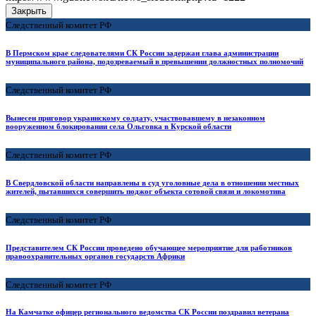
Закрыть
Следственный комитет РФ
В Пермском крае следователями СК России задержан глава администрации
муниципального района, подозреваемый в превышении должностных полномочий
Следственный комитет РФ
Вынесен приговор украинскому солдату, участвовавшему в незаконном
вооруженном блокировании села Ольговка в Курской области
Следственный комитет РФ
В Свердловской области направлены в суд уголовные дела в отношении местных
жителей, пытавшихся совершить поджог объекта сотовой связи и локомотива
Следственный комитет РФ
Представителем СК России проведено обучающее мероприятие для работников
правоохранительных органов государств Африки
Следственный комитет РФ
На Камчатке офицер регионального ведомства СК России поздравил ветерана