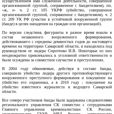
осуществлением ими служебной деятельности, совершенное
организованной группой, сопряженное с бандитизмом), пп.
«ж, з» ч. 2 ст. 105 УКРФ (убийство, совершенное
организованной группой, сопряженное с бандитизмом), ч. 2
ст. 209 УК РФ (участие в устойчивой вооруженной группе
(банде) в целях нападения на граждан или организаций).
По версии следствия, фигуранты в разное время вошли в
состав незаконного вооруженного формирования,
действовавшего с середины девяностых годов до настоящего
времени на территории Самарской области, и находились под
руководством ее лидера Сиротенко И.В. Некоторые из них
неоднократно привлекались к уголовной ответственности и
были осуждены за совместное соучастие в преступлениях.
В 2004 году обвиняемые, действуя в составе банды,
совершили убийство лидера другого противоборствующего
вооруженного преступного формирования и покушение на
убийство его охранника, а в 2010 году - покушение на
убийство известного журналиста и ведущего Самарской
области.
Все семеро участников банды были задержаны следователями
регионального управления СК совместно с сотрудниками
Главного управления криминалистики СК России,
оперативниками ГУУР МВД России, сотрудниками