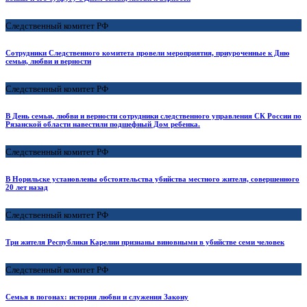
Следственный комитет РФ
Сотрудники Следственного комитета провели мероприятия, приуроченные к Дню
семьи, любви и верности
Следственный комитет РФ
В День семьи, любви и верности сотрудники следственного управления СК России по
Рязанской области навестили подшефный Дом ребенка.
Следственный комитет РФ
В Норильске установлены обстоятельства убийства местного жителя, совершенного
20 лет назад
Следственный комитет РФ
Три жителя Республики Карелии признаны виновными в убийстве семи человек
Следственный комитет РФ
Семья в погонах: история любви и служения Закону