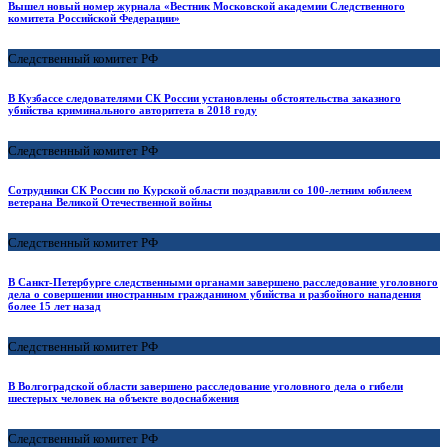
Вышел новый номер журнала «Вестник Московской академии Следственного
комитета Российской Федерации»
Следственный комитет РФ
В Кузбассе следователями СК России установлены обстоятельства заказного
убийства криминального авторитета в 2018 году
Следственный комитет РФ
Сотрудники СК России по Курской области поздравили со 100-летним юбилеем
ветерана Великой Отечественной войны
Следственный комитет РФ
В Санкт-Петербурге следственными органами завершено расследование уголовного
дела о совершении иностранным гражданином убийства и разбойного нападения
более 15 лет назад
Следственный комитет РФ
В Волгоградской области завершено расследование уголовного дела о гибели
шестерых человек на объекте водоснабжения
Следственный комитет РФ