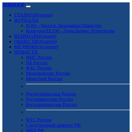
ДИВИЗОР
ГЛАВНАЯ
(current)
ЖУРНАЛЫ
НЭО – Налоги.Экономика.Общество
КонкуренTEAM - Люди.Бизнес.Технологии
ВЕБИНАРЫ
(current)
ОБЩЕСТВО
(current)
МЕДИЦИНА
(current)
НОВОСТИ
ФНС России
ЦБ России
ФАС России
Минпромторг России
Минстрой России
Роспотребнадзор России
Росздравнадзор России
Россельхознадзор России
ФТС России
Следственный комитет РФ
МВД РФ