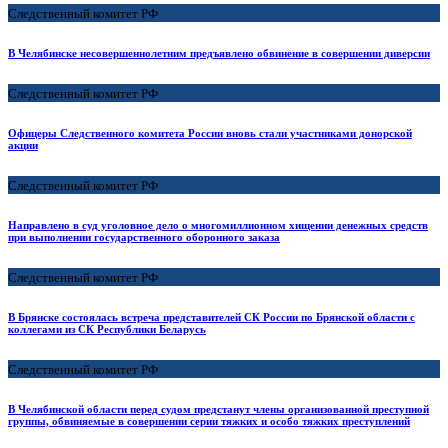
Следственный комитет РФ
В Челябинске несовершеннолетним предъявлено обвинение в совершении диверсии
Следственный комитет РФ
Офицеры Следственного комитета России вновь стали участниками донорской
акции
Следственный комитет РФ
Направлено в суд уголовное дело о многомиллионном хищении денежных средств
при выполнении государственного оборонного заказа
Следственный комитет РФ
В Брянске состоялась встреча представителей СК России по Брянской области с
коллегами из СК Республики Беларусь
Следственный комитет РФ
В Челябинской области перед судом предстанут члены организованной преступной
группы, обвиняемые в совершении серии тяжких и особо тяжких преступлений