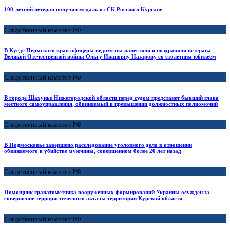
100-летний ветеран получил медаль от СК России в Кургане
Следственный комитет РФ
В Куеде Пермского края офицеры ведомства навестили и поздравили ветерана
Великой Отечественной войны Ольгу Ивановну Назарову со столетним юбилеем
Следственный комитет РФ
В городе Шахунье Нижегородской области перед судом предстанет бывший глава
местного самоуправления, обвиняемый в превышении должностных полномочий
Следственный комитет РФ
В Подмосковье завершено расследование уголовного дела в отношении
обвиняемого в убийстве мужчины, совершенном более 20 лет назад
Следственный комитет РФ
Помощник гранатометчика вооруженных формирований Украины осужден за
совершение террористического акта на территории Курской области
Следственный комитет РФ