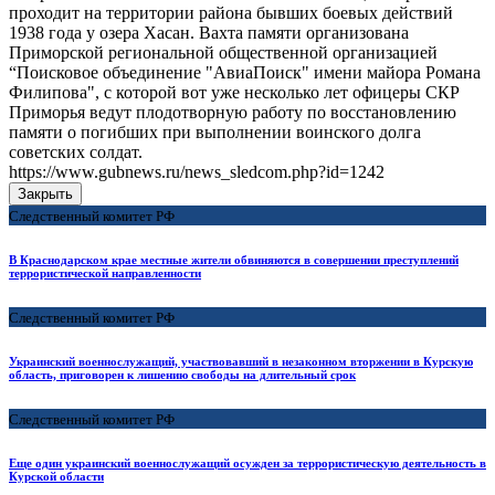
проходит на территории района бывших боевых действий
1938 года у озера Хасан. Вахта памяти организована
Приморской региональной общественной организацией
“Поисковое объединение "АвиаПоиск" имени майора Романа
Филипова", с которой вот уже несколько лет офицеры СКР
Приморья ведут плодотворную работу по восстановлению
памяти о погибших при выполнении воинского долга
советских солдат.
https://www.gubnews.ru/news_sledcom.php?id=1242
Закрыть
Следственный комитет РФ
В Краснодарском крае местные жители обвиняются в совершении преступлений
террористической направленности
Следственный комитет РФ
Украинский военнослужащий, участвовавший в незаконном вторжении в Курскую
область, приговорен к лишению свободы на длительный срок
Следственный комитет РФ
Еще один украинский военнослужащий осужден за террористическую деятельность в
Курской области