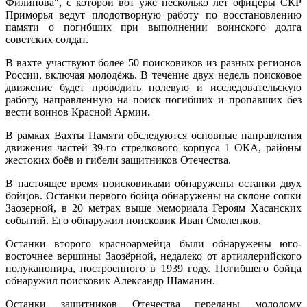
Филипова", с которой вот уже несколько лет офицеры СКР
Приморья ведут плодотворную работу по восстановлению
памяти о погибших при выполнении воинского долга
советских солдат.
В вахте участвуют более 50 поисковиков из разных регионов
России, включая молодёжь. В течение двух недель поисковое
движение будет проводить полевую и исследовательскую
работу, направленную на поиск погибших и пропавших без
вести воинов Красной Армии.
В рамках Вахты Памяти обследуются основные направления
движения частей 39-го стрелкового корпуса 1 ОКА, районы
жестоких боёв и гибели защитников Отечества.
В настоящее время поисковиками обнаружены останки двух
бойцов. Останки первого бойца обнаружены на склоне сопки
Заозерной, в 20 метрах выше мемориала Героям Хасанских
событий. Его обнаружил поисковик Иван Смоленков.
Останки второго красноармейца были обнаружены юго-
восточнее вершины Заозёрной, недалеко от артиллерийского
полукапонира, построенного в 1939 году. Погибшего бойца
обнаружил поисковик Александр Шаманин.
Останки защитников Отечества переданы молодому