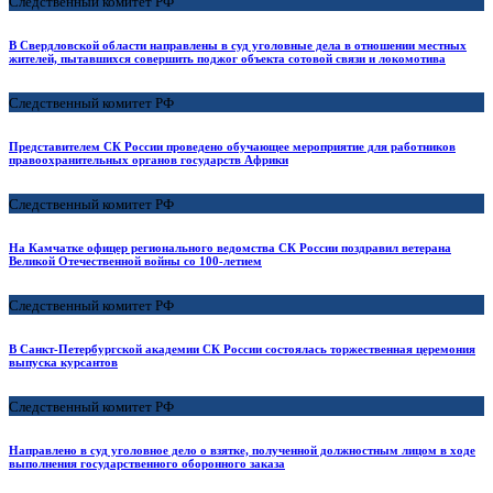
Следственный комитет РФ
В Свердловской области направлены в суд уголовные дела в отношении местных
жителей, пытавшихся совершить поджог объекта сотовой связи и локомотива
Следственный комитет РФ
Представителем СК России проведено обучающее мероприятие для работников
правоохранительных органов государств Африки
Следственный комитет РФ
На Камчатке офицер регионального ведомства СК России поздравил ветерана
Великой Отечественной войны со 100-летием
Следственный комитет РФ
В Санкт-Петербургской академии СК России состоялась торжественная церемония
выпуска курсантов
Следственный комитет РФ
Направлено в суд уголовное дело о взятке, полученной должностным лицом в ходе
выполнения государственного оборонного заказа