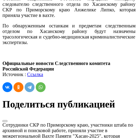
следователю следственного отдела по Хасанскому району
СКР по Приморскому краю Анжелике Липко, которая
приняла участие в вахте.
По обнаруженным останкам и предметам следственным
отделом по Хасанскому району буд
у
т назначен
ы
трасологическая и судебн
о-
меди
цинс
к
ая
криминалистическ
ие
экспертизы.
Официальные новости Следственного комитета
Российской Федерации
Источник :
Ссылка
Поделиться публикацией
Сотрудники СКР по Приморскому краю, участники штаба по
архивной и поисковой работе, приняли участие в
межрегиональной Вахте Памяти "Хасан-2025", которая