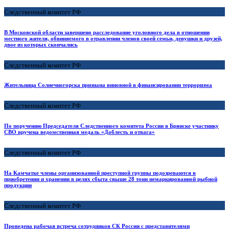
Следственный комитет РФ
В Московской области завершено расследование уголовного дела в отношении
местного жителя, обвиняемого в отравлении членов своей семьи, девушки и друзей,
двое из которых скончались
Следственный комитет РФ
Жительница Солнечногорска признана виновной в финансировании терроризма
Следственный комитет РФ
По поручению Председателя Следственного комитета России в Брянске участнику
СВО вручена ведомственная медаль «Доблесть и отвага»
Следственный комитет РФ
На Камчатке члены организованной преступной группы подозреваются в
приобретении и хранении в целях сбыта свыше 28 тонн немаркированной рыбной
продукции
Следственный комитет РФ
Проведена рабочая встреча сотрудников СК России с представителями