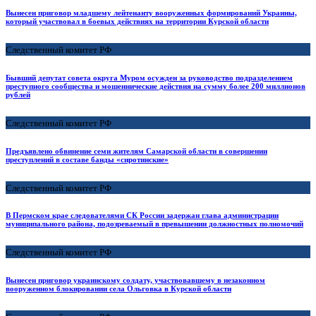
Вынесен приговор младшему лейтенанту вооруженных формирований Украины,
который участвовал в боевых действиях на территории Курской области
Следственный комитет РФ
Бывший депутат совета округа Муром осужден за руководство подразделением
преступного сообщества и мошеннические действия на сумму более 200 миллионов
рублей
Следственный комитет РФ
Предъявлено обвинение семи жителям Самарской области в совершении
преступлений в составе банды «сиротинские»
Следственный комитет РФ
В Пермском крае следователями СК России задержан глава администрации
муниципального района, подозреваемый в превышении должностных полномочий
Следственный комитет РФ
Вынесен приговор украинскому солдату, участвовавшему в незаконном
вооруженном блокировании села Ольговка в Курской области