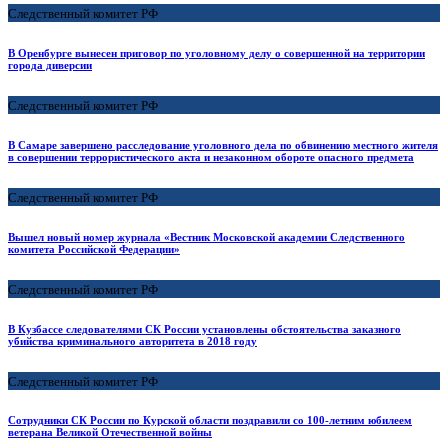
Следственный комитет РФ
В Оренбурге вынесен приговор по уголовному делу о совершенной на территории
города диверсии
Следственный комитет РФ
В Самаре завершено расследование уголовного дела по обвинению местного жителя
в совершении террористического акта и незаконном обороте опасного предмета
Следственный комитет РФ
Вышел новый номер журнала «Вестник Московской академии Следственного
комитета Российской Федерации»
Следственный комитет РФ
В Кузбассе следователями СК России установлены обстоятельства заказного
убийства криминального авторитета в 2018 году
Следственный комитет РФ
Сотрудники СК России по Курской области поздравили со 100-летним юбилеем
ветерана Великой Отечественной войны