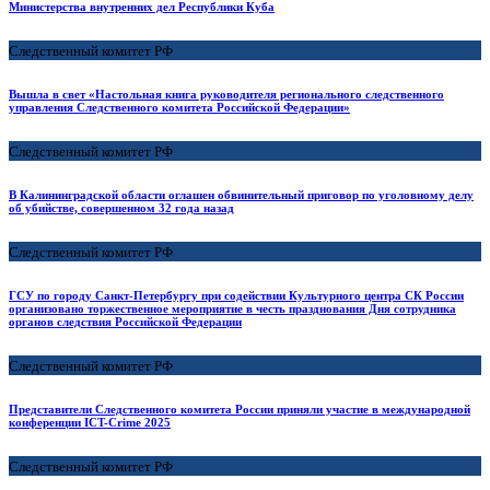
Министерства внутренних дел Республики Куба
Следственный комитет РФ
Вышла в свет «Настольная книга руководителя регионального следственного
управления Следственного комитета Российской Федерации»
Следственный комитет РФ
В Калининградской области оглашен обвинительный приговор по уголовному делу
об убийстве, совершенном 32 года назад
Следственный комитет РФ
ГСУ по городу Санкт-Петербургу при содействии Культурного центра СК России
организовано торжественное мероприятие в честь празднования Дня сотрудника
органов следствия Российской Федерации
Следственный комитет РФ
Представители Следственного комитета России приняли участие в международной
конференции ICT-Crime 2025
Следственный комитет РФ