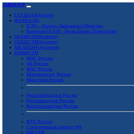
ДИВИЗОР
ГЛАВНАЯ
(current)
ЖУРНАЛЫ
НЭО – Налоги.Экономика.Общество
КонкуренTEAM - Люди.Бизнес.Технологии
ВЕБИНАРЫ
(current)
ОБЩЕСТВО
(current)
МЕДИЦИНА
(current)
НОВОСТИ
ФНС России
ЦБ России
ФАС России
Минпромторг России
Минстрой России
Роспотребнадзор России
Росздравнадзор России
Россельхознадзор России
ФТС России
Следственный комитет РФ
МВД РФ