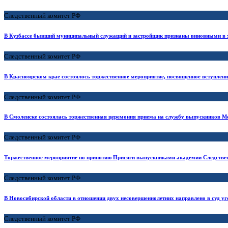
Следственный комитет РФ
В Кузбассе бывший муниципальный служащий и застройщик признаны виновными в 
Следственный комитет РФ
В Красноярском крае состоялось торжественное мероприятие, посвященное вступлен
Следственный комитет РФ
В Смоленске состоялась торжественная церемония приема на службу выпускников М
Следственный комитет РФ
Торжественное мероприятие по принятию Присяги выпускниками академии Следствен
Следственный комитет РФ
В Новосибирской области в отношении двух несовершеннолетних направлено в суд уго
Следственный комитет РФ