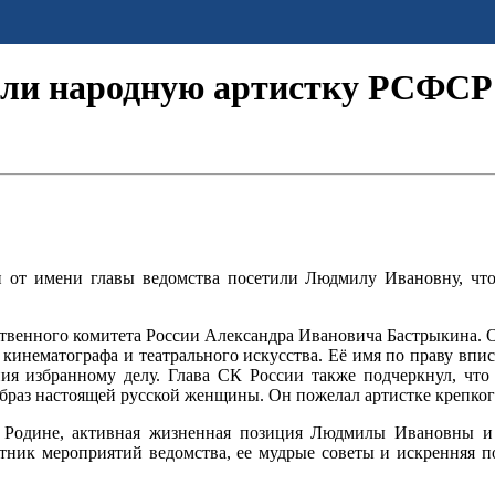
или народную артистку РСФСР
от имени главы ведомства посетили Людмилу Ивановну, чтоб
ственного комитета России Александра Ивановича Бастрыкина. 
 кинематографа и театрального искусства. Её имя по праву впис
ния избранному делу. Глава СК России также подчеркнул, ч
образ настоящей русской женщины. Он пожелал артистке крепког
 Родине, активная жизненная позиция Людмилы Ивановны и с
тник мероприятий ведомства, ее мудрые советы и искренняя по