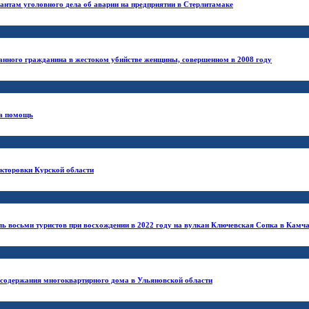
нтам уголовного дела об аварии на предприятии в Стерлитамаке
анного гражданина в жестоком убийстве женщины, совершенном в 2008 году
за помощь
икторовки Курской области
ль восьми туристов при восхождении в 2022 году на вулкан Ключевская Сопка в Камч
 содержания многоквартирного дома в Ульяновской области