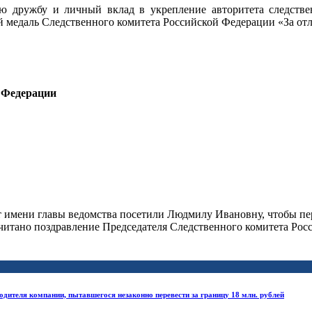
ю дружбу и личный вклад в укрепление авторитета следстве
медаль Следственного комитета Российской Федерации «За отл
 Федерации
имени главы ведомства посетили Людмилу Ивановну, чтобы пере
ачитано поздравление Председателя Следственного комитета Ро
одителя компании, пытавшегося незаконно перевести за границу 18 млн. рублей