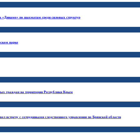
а «Динамо» по шахматам среди силовых структур
еском парке
нных граждан на территории Республики Крым
ел встречу с сотрудниками следственного управления по Брянской области