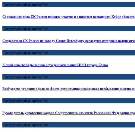
Следственный комитет РФ
Сборная команда СК России приняла участие в открытом командном Кубке обществ
Следственный комитет РФ
Следователи СК России по городу Санкт-Петербургу исследуют историю в патриотич
Следственный комитет РФ
К лишению свободы заочно осужден начальник СИЗО города Сумы
Следственный комитет РФ
Возбуждено уголовное дело по факту организации незаконного пребывания иностра
Следственный комитет РФ
Руководитель управления кадров Следственного комитета Российской Федерации пров
Следственный комитет РФ