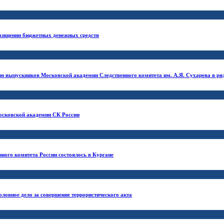
хищении бюджетных денежных средств
ию выпускников Московской академии Следственного комитета им. А.Я. Сухарева в ря
осковской академии СК России
ного комитета России состоялось в Кургане
ловное дело за совершение террористического акта