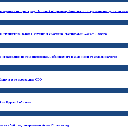
лавы администрации города Усолья-Сибирского, обвиняемого в превышении должностн
 «Пичугинская» Юрия Пичугина и участника группировки Хадиса Азизова
а организации по грузоперевозкам, обвиняемого в уклонении от уплаты налогов
ибших в зоне проведения СВО
ебки Курской области
 на убийство, совершенное более 20 лет назад