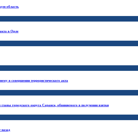
кую область
акта в Орле
ему в совершении террористического акта
 главы городского округа Саранск, обвиняемого в получении взятки
т назад