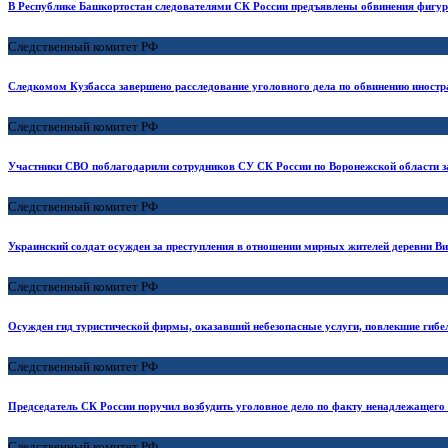
В Республике Башкортостан следователями СК России предъявлены обвинения фигура
Следственный комитет РФ
Следкомом Кузбасса завершено расследование уголовного дела по обвинению иностр
Следственный комитет РФ
Участники СВО поблагодарили сотрудников СУ СК России по Воронежской области 
Следственный комитет РФ
Украинский солдат осужден за преступления в отношении мирных жителей деревни В
Следственный комитет РФ
Осужден гид туристической фирмы, оказавший небезопасные услуги, повлекшие гибе
Следственный комитет РФ
Председатель СК России поручил возбудить уголовное дело по факту ненадлежащего
Следственный комитет РФ