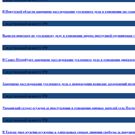
В Иркутской области завершено расследование уголовного дела в отношении экс-г
Следственный комитет РФ
Вынесен приговор по уголовному делу в отношении лидера преступной группировки
Следственный комитет РФ
В Санкт-Петербурге завершено расследование уголовного дела в отношении директор
Следственный комитет РФ
Завершено расследование уголовного дела о повреждении воинских захоронений пог
Следственный комитет РФ
Украинский солдат осужден за преступления в отношении мирных жителей села Погр
Следственный комитет РФ
В Томске двое мужчин осуждены к длительным срокам лишения свободы за покушение