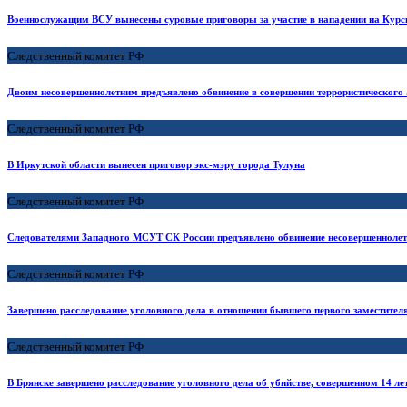
Военнослужащим ВСУ вынесены суровые приговоры за участие в нападении на Курс
Следственный комитет РФ
Двоим несовершеннолетним предъявлено обвинение в совершении террористического 
Следственный комитет РФ
В Иркутской области вынесен приговор экс-мэру города Тулуна
Следственный комитет РФ
Следователями Западного МСУТ СК России предъявлено обвинение несовершеннолетн
Следственный комитет РФ
Завершено расследование уголовного дела в отношении бывшего первого заместителя
Следственный комитет РФ
В Брянске завершено расследование уголовного дела об убийстве, совершенном 14 ле