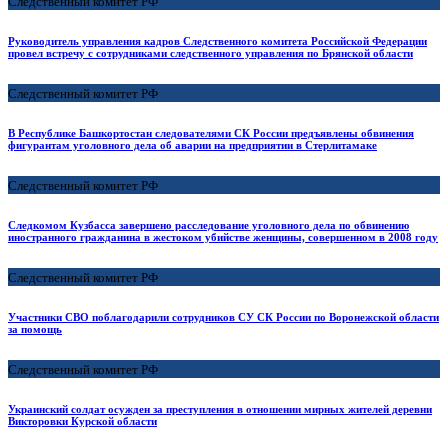
Следственный комитет РФ
Руководитель управления кадров Следственного комитета Российской Федерации
провел встречу с сотрудниками следственного управления по Брянской области
Следственный комитет РФ
В Республике Башкортостан следователями СК России предъявлены обвинения
фигурантам уголовного дела об аварии на предприятии в Стерлитамаке
Следственный комитет РФ
Следкомом Кузбасса завершено расследование уголовного дела по обвинению
иностранного гражданина в жестоком убийстве женщины, совершенном в 2008 году
Следственный комитет РФ
Участники СВО поблагодарили сотрудников СУ СК России по Воронежской области
за помощь
Следственный комитет РФ
Украинский солдат осужден за преступления в отношении мирных жителей деревни
Викторовки Курской области