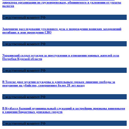
директора организации по грузоперевозкам, обвиняемого в уклонении от уплаты
налогов
Следственный комитет РФ
Завершено расследование уголовного дела о повреждении воинских захоронений
погибших в зоне проведения СВО
Следственный комитет РФ
Украинский солдат осужден за преступления в отношении мирных жителей села
Погребки Курской области
Следственный комитет РФ
В Томске двое мужчин осуждены к длительным срокам лишения свободы за
покушение на убийство, совершенное более 20 лет назад
Следственный комитет РФ
В Кузбассе бывший муниципальный служащий и застройщик признаны виновными
в хищении бюджетных денежных средств
Следственный комитет РФ