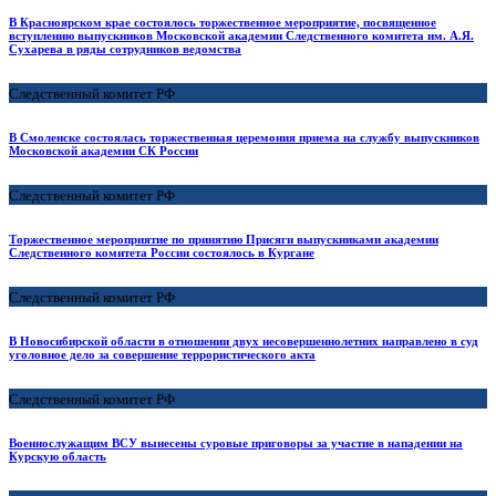
В Красноярском крае состоялось торжественное мероприятие, посвященное
вступлению выпускников Московской академии Следственного комитета им. А.Я.
Сухарева в ряды сотрудников ведомства
Следственный комитет РФ
В Смоленске состоялась торжественная церемония приема на службу выпускников
Московской академии СК России
Следственный комитет РФ
Торжественное мероприятие по принятию Присяги выпускниками академии
Следственного комитета России состоялось в Кургане
Следственный комитет РФ
В Новосибирской области в отношении двух несовершеннолетних направлено в суд
уголовное дело за совершение террористического акта
Следственный комитет РФ
Военнослужащим ВСУ вынесены суровые приговоры за участие в нападении на
Курскую область