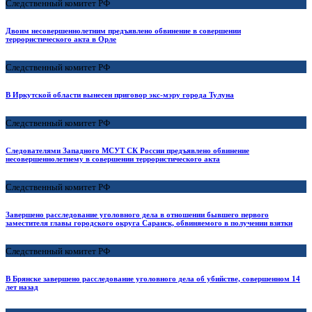
Следственный комитет РФ
Двоим несовершеннолетним предъявлено обвинение в совершении
террористического акта в Орле
Следственный комитет РФ
В Иркутской области вынесен приговор экс-мэру города Тулуна
Следственный комитет РФ
Следователями Западного МСУТ СК России предъявлено обвинение
несовершеннолетнему в совершении террористического акта
Следственный комитет РФ
Завершено расследование уголовного дела в отношении бывшего первого
заместителя главы городского округа Саранск, обвиняемого в получении взятки
Следственный комитет РФ
В Брянске завершено расследование уголовного дела об убийстве, совершенном 14
лет назад