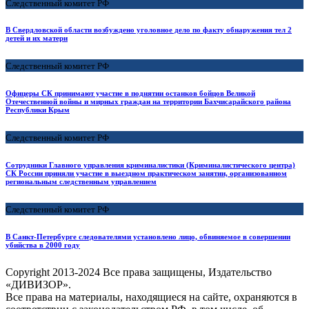
Следственный комитет РФ
В Свердловской области возбуждено уголовное дело по факту обнаружения тел 2
детей и их матери
Следственный комитет РФ
Офицеры СК принимают участие в поднятии останков бойцов Великой
Отечественной войны и мирных граждан на территории Бахчисарайского района
Республики Крым
Следственный комитет РФ
Сотрудники Главного управления криминалистики (Криминалистического центра)
СК России приняли участие в выездном практическом занятии, организованном
региональным следственным управлением
Следственный комитет РФ
В Санкт-Петербурге следователями установлено лицо, обвиняемое в совершении
убийства в 2000 году
Copyright
2013-2024 Все права защищены, Издательство
«ДИВИЗОР».
Все права на материалы, находящиеся на сайте, охраняются в