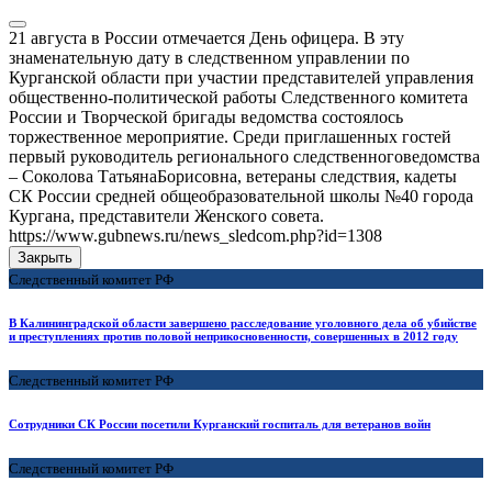
21 августа в России отмечается День офицера. В эту
знаменательную дату в следственном управлении по
Курганской области при участии представителей управления
общественно-политической работы Следственного комитета
России и Творческой бригады ведомства состоялось
торжественное мероприятие. Среди приглашенных гостей
первый руководитель регионального следственноговедомства
– Соколова ТатьянаБорисовна, ветераны следствия, кадеты
СК России средней общеобразовательной школы №40 города
Кургана, представители Женского совета.
https://www.gubnews.ru/news_sledcom.php?id=1308
Закрыть
Следственный комитет РФ
В Калининградской области завершено расследование уголовного дела об убийстве
и преступлениях против половой неприкосновенности, совершенных в 2012 году
Следственный комитет РФ
Сотрудники СК России посетили Курганский госпиталь для ветеранов войн
Следственный комитет РФ