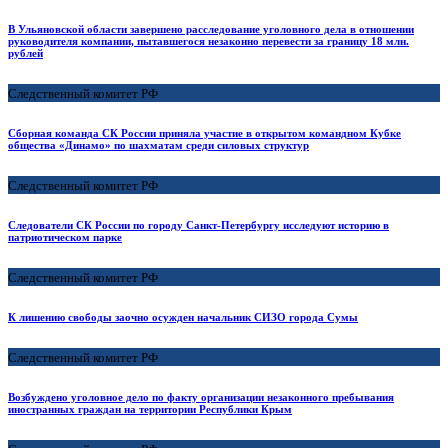
В Ульяновской области завершено расследование уголовного дела в отношении
руководителя компании, пытавшегося незаконно перевести за границу 18 млн.
рублей
Следственный комитет РФ
Сборная команда СК России приняла участие в открытом командном Кубке
общества «Динамо» по шахматам среди силовых структур
Следственный комитет РФ
Следователи СК России по городу Санкт-Петербургу исследуют историю в
патриотическом парке
Следственный комитет РФ
К лишению свободы заочно осужден начальник СИЗО города Сумы
Следственный комитет РФ
Возбуждено уголовное дело по факту организации незаконного пребывания
иностранных граждан на территории Республики Крым