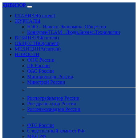
ДИВИЗОР
ГЛАВНАЯ
(current)
ЖУРНАЛЫ
НЭО – Налоги.Экономика.Общество
КонкуренTEAM - Люди.Бизнес.Технологии
ВЕБИНАРЫ
(current)
ОБЩЕСТВО
(current)
МЕДИЦИНА
(current)
НОВОСТИ
ФНС России
ЦБ России
ФАС России
Минпромторг России
Минстрой России
Роспотребнадзор России
Росздравнадзор России
Россельхознадзор России
ФТС России
Следственный комитет РФ
МВД РФ