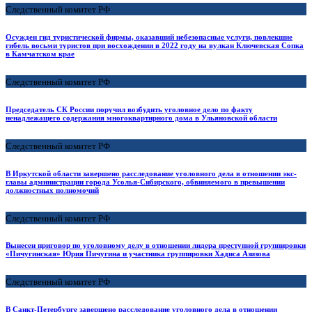
Следственный комитет РФ
Осужден гид туристической фирмы, оказавший небезопасные услуги, повлекшие
гибель восьми туристов при восхождении в 2022 году на вулкан Ключевская Сопка
в Камчатском крае
Следственный комитет РФ
Председатель СК России поручил возбудить уголовное дело по факту
ненадлежащего содержания многоквартирного дома в Ульяновской области
Следственный комитет РФ
В Иркутской области завершено расследование уголовного дела в отношении экс-
главы администрации города Усолья-Сибирского, обвиняемого в превышении
должностных полномочий
Следственный комитет РФ
Вынесен приговор по уголовному делу в отношении лидера преступной группировки
«Пичугинская» Юрия Пичугина и участника группировки Хадиса Азизова
Следственный комитет РФ
В Санкт-Петербурге завершено расследование уголовного дела в отношении