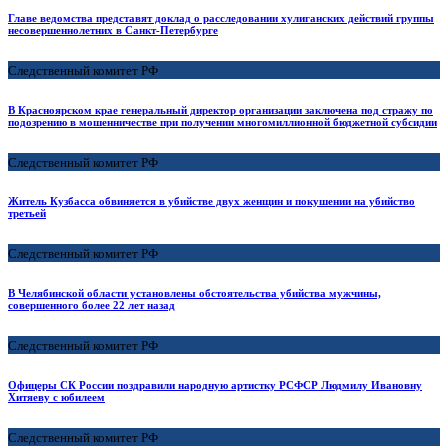
Главе ведомства представят доклад о расследовании хулиганских действий группы
несовершеннолетних в Санкт-Петербурге
Следственный комитет РФ
В Красноярском крае генеральный директор организации заключена под стражу по
подозрению в мошенничестве при получении многомиллионной бюджетной субсидии
Следственный комитет РФ
Житель Кузбасса обвиняется в убийстве двух женщин и покушении на убийство
третьей
Следственный комитет РФ
В Челябинской области установлены обстоятельства убийства мужчины,
совершенного более 22 лет назад
Следственный комитет РФ
Офицеры СК России поздравили народную артистку РСФСР Людмилу Ивановну
Хитяеву с юбилеем
Следственный комитет РФ