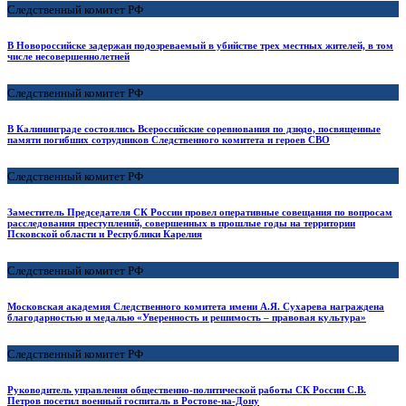
Следственный комитет РФ
В Новороссийске задержан подозреваемый в убийстве трех местных жителей, в том
числе несовершеннолетней
Следственный комитет РФ
В Калининграде состоялись Всероссийские соревнования по дзюдо, посвященные
памяти погибших сотрудников Следственного комитета и героев СВО
Следственный комитет РФ
Заместитель Председателя СК России провел оперативные совещания по вопросам
расследования преступлений, совершенных в прошлые годы на территории
Псковской области и Республики Карелия
Следственный комитет РФ
Московская академия Следственного комитета имени А.Я. Сухарева награждена
благодарностью и медалью «Уверенность и решимость – правовая культура»
Следственный комитет РФ
Руководитель управления общественно-политической работы СК России С.В.
Петров посетил военный госпиталь в Ростове-на-Дону