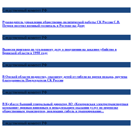
Следственный комитет РФ
Руководитель управления общественно-политической работы СК России С.В.
Петров посетил военный госпиталь в Ростове-на-Дону
Следственный комитет РФ
Вынесен приговор по уголовному делу о покушении на заказное убийство в
Брянской области в 1998 году
Следственный комитет РФ
В Омской области подростку, спасшему детей от гибели во время пожара, вручена
благодарность Председателя СК России
Следственный комитет РФ
В Кузбассе бывший генеральный директор АО «Кемеровская электротранспортная
компания» признан виновным в ненадлежащем оказании услуг по перевозке
общественным транспортом, повлекших гибель и травмирование...
Следственный комитет РФ