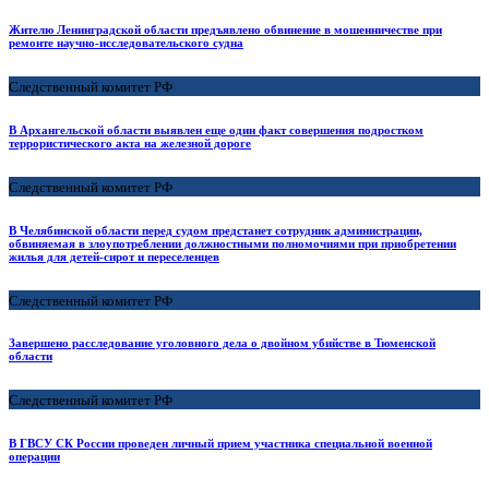
Жителю Ленинградской области предъявлено обвинение в мошенничестве при
ремонте научно-исследовательского судна
Следственный комитет РФ
В Архангельской области выявлен еще один факт совершения подростком
террористического акта на железной дороге
Следственный комитет РФ
В Челябинской области перед судом предстанет сотрудник администрации,
обвиняемая в злоупотреблении должностными полномочиями при приобретении
жилья для детей-сирот и переселенцев
Следственный комитет РФ
Завершено расследование уголовного дела о двойном убийстве в Тюменской
области
Следственный комитет РФ
В ГВСУ СК России проведен личный прием участника специальной военной
операции