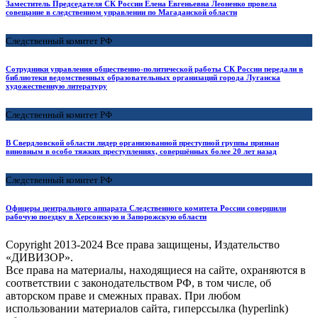
Заместитель Председателя СК России Елена Евгеньевна Леоненко провела
совещание в следственном управлении по Магаданской области
Следственный комитет РФ
Сотрудники управления общественно-политической работы СК России передали в
библиотеки ведомственных образовательных организаций города Луганска
художественную литературу
Следственный комитет РФ
В Свердловской области лидер организованной преступной группы признан
виновным в особо тяжких преступлениях, совершённых более 20 лет назад
Следственный комитет РФ
Офицеры центрального аппарата Следственного комитета России совершили
рабочую поездку в Херсонскую и Запорожскую области
Copyright
2013-2024 Все права защищены, Издательство
«ДИВИЗОР».
Все права на материалы, находящиеся на сайте, охраняются в
соответствии с законодательством РФ, в том числе, об
авторском праве и смежных правах. При любом
использовании материалов сайта, гиперссылка (hyperlink)