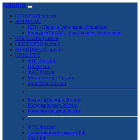
ДИВИЗОР
ГЛАВНАЯ
(current)
ЖУРНАЛЫ
НЭО – Налоги.Экономика.Общество
КонкуренTEAM - Люди.Бизнес.Технологии
ВЕБИНАРЫ
(current)
ОБЩЕСТВО
(current)
МЕДИЦИНА
(current)
НОВОСТИ
ФНС России
ЦБ России
ФАС России
Минпромторг России
Минстрой России
Роспотребнадзор России
Росздравнадзор России
Россельхознадзор России
ФТС России
Следственный комитет РФ
МВД РФ