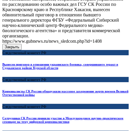
по расследованию особо важных дел ГСУ СК России по
Красноярскому краю и Республике Хакасия, вынесен
обвинительный приговор в отношении бывшего
генерального директора ФГБУ «Федеральный Сибирский
научно-клинический центр Федерального медико-
биологического агентства» и представителя коммерческой
организации.
https://www.gubnews.ru/news_sledcom.php?id=1408
Закрыть
Следственный комитет РФ
Вынесен приговор в отношении украинского боевика, совершившего теракт в
Суджанском районе Курской области
Следственный комитет РФ
Криминалисты СК России обнаружили массовое захоронение жертв времен Великой
Отечественной войны
Следственный комитет РФ
Сотрудники СК России приняли участие в Международном научно-практическом
семинаре на тему цифровой криминалистики