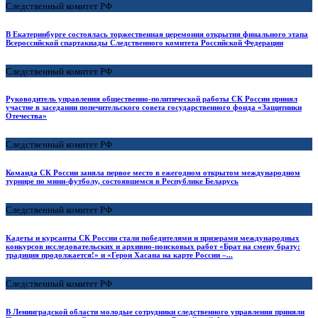
Следственный комитет РФ
В Екатеринбурге состоялась торжественная церемония открытия финального этапа
Всероссийской спартакиады Следственного комитета Российской Федерации
Следственный комитет РФ
Руководитель управления общественно-политической работы СК России принял
участие в заседании попечительского совета государственного фонда «Защитники
Отечества»
Следственный комитет РФ
Команда СК России заняла первое место в ежегодном открытом международном
турнире по мини-футболу, состоявшемся в Республике Беларусь
Следственный комитет РФ
Кадеты и курсанты СК России стали победителями и призерами международных
конкурсов исследовательских и архивно-поисковых работ «Брат на смену брату:
традиция продолжается!» и «Герои Хасана на карте России –...
Следственный комитет РФ
В Ленинградской области молодые сотрудники следственного управления приняли