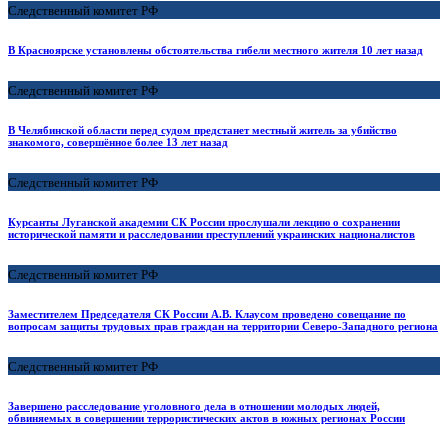
Следственный комитет РФ
В Красноярске установлены обстоятельства гибели местного жителя 10 лет назад
Следственный комитет РФ
В Челябинской области перед судом предстанет местный житель за убийство
знакомого, совершённое более 13 лет назад
Следственный комитет РФ
Курсанты Луганской академии СК России прослушали лекцию о сохранении
исторической памяти и расследовании преступлений украинских националистов
Следственный комитет РФ
Заместителем Председателя СК России А.В. Клаусом проведено совещание по
вопросам защиты трудовых прав граждан на территории Северо-Западного региона
Следственный комитет РФ
Завершено расследование уголовного дела в отношении молодых людей,
обвиняемых в совершении террористических актов в южных регионах России