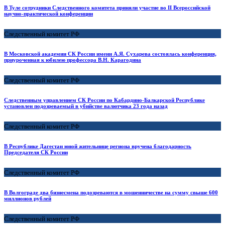
В Туле сотрудники Следственного комитета приняли участие во II Всероссийской
научно-практической конференции
Следственный комитет РФ
В Московской академии СК России имени А.Я. Сухарева состоялась конференция,
приуроченная к юбилею профессора В.Н. Карагодина
Следственный комитет РФ
Следственным управлением СК России по Кабардино-Балкарской Республике
установлен подозреваемый в убийстве валютчика 23 года назад
Следственный комитет РФ
В Республике Дагестан юной жительнице региона вручена благодарность
Председателя СК России
Следственный комитет РФ
В Волгограде два бизнесмена подозреваются в мошенничестве на сумму свыше 600
миллионов рублей
Следственный комитет РФ