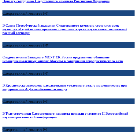
Присягу сотрудника Следственного комитета Российской Федерации
Следственный комитет РФ
В Санкт-Петербургской академии Следственного комитета состоялся урок
мужества «Герой нашего времени» с участием курсанта-участника специальной
военной операции
Следственный комитет РФ
Следователями Западного МСУТ СК России предъявлено обвинение
несовершеннолетнему жителю Москвы в совершении террористического акта
Следственный комитет РФ
В Красноярске завершено расследование уголовного дела о мошенничестве при
модернизации Асфальтобетонного завода
Следственный комитет РФ
В Туле сотрудники Следственного комитета приняли участие во II Всероссийской
научно-практической конференции
Следственный комитет РФ