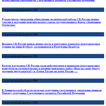
Всероссийской спартакиады Следственного комитета Российской Федерации
Следственный комитет РФ
Руководитель управления общественно-политической работы СК России принял
участие в заседании попечительского совета государственного фонда «Защитники
Отечества»
Следственный комитет РФ
Команда СК России заняла первое место в ежегодном открытом международном
турнире по мини-футболу, состоявшемся в Республике Беларусь
Следственный комитет РФ
Кадеты и курсанты СК России стали победителями и призерами международных
конкурсов исследовательских и архивно-поисковых работ «Брат на смену брату:
традиция продолжается!» и «Герои Хасана на карте России –...
Следственный комитет РФ
В Ленинградской области молодые сотрудники следственного управления приняли
Присягу сотрудника Следственного комитета Российской Федерации
Следственный комитет РФ