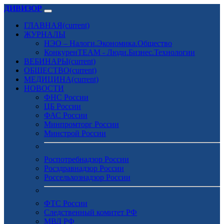
ДИВИЗОР
ГЛАВНАЯ
(current)
ЖУРНАЛЫ
НЭО – Налоги.Экономика.Общество
КонкуренTEAM - Люди.Бизнес.Технологии
ВЕБИНАРЫ
(current)
ОБЩЕСТВО
(current)
МЕДИЦИНА
(current)
НОВОСТИ
ФНС России
ЦБ России
ФАС России
Минпромторг России
Минстрой России
Роспотребнадзор России
Росздравнадзор России
Россельхознадзор России
ФТС России
Следственный комитет РФ
МВД РФ