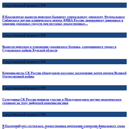
Следственный комитет РФ
В Красноярске вынесен приговор бывшему генеральному директору Федерального
Сибирского научно-клинического центра ФМБА России, признанному виновным в
хищении денежных средств при поставке лекарственных...
Следственный комитет РФ
Вынесен приговор в отношении украинского боевика, совершившего теракт в
Суджанском районе Курской области
Следственный комитет РФ
Криминалисты СК России обнаружили массовое захоронение жертв времен Великой
Отечественной войны
Следственный комитет РФ
Сотрудники СК России приняли участие в Международном научно-практическом
семинаре на тему цифровой криминалистики
Следственный комитет РФ
В Екатеринбурге состоялась торжественная церемония открытия финального этапа