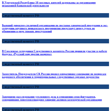
В Удмуртской Республике 10 местных жителей задержаны за организацию
незаконной банковской деятельности
Следственный комитет РФ
Бывший директор столичной организации по поставке химической продукции и экс-
сотрудник крупного прикамского предприятия предстанут перед судом по
обвинению в ряде тяжких преступлений
Следственный комитет РФ
В Смоленске сотрудники Следственного комитета России приняли участие в работе
форума «Русский мир против нацизма»
Следственный комитет РФ
Заместитель Председателя СК России провел оперативное совещание по вопросам
кадрового обеспечения в территориальных следственных органах ведомства
Следственный комитет РФ
Завершено расследование уголовного дела в отношении семи фигурантов,
совершивших многомиллиардное хищение активов коммерческой организации
Следственный комитет РФ