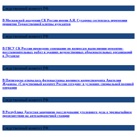
Следственный комитет РФ
В Московской академии СК России имени А.Я. Сухарева состоялась церемония
принятия Торжественной клятвы курсантов
Следственный комитет РФ
В ГВСУ СК России проведено совещание по вопросам выполнения ремонтно-
восстановительных работ в зданиях ведомственных образовательных организаций
в Луганске
Следственный комитет РФ
В Пятигорске открылась фотовыставка военного корреспондента Анатолия
Жданова «Следственный комитет России сегодня» в условиях специальной военной
операции
Следственный комитет РФ
В Республике Дагестан завершено расследование уголовного дела о чрезвычайном
происшествии на автозаправочной станции
Следственный комитет РФ