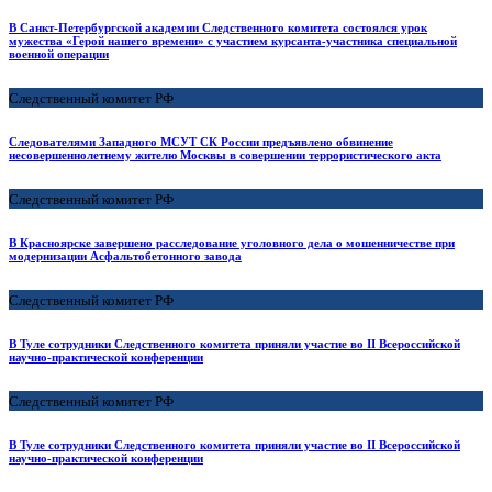
В Санкт-Петербургской академии Следственного комитета состоялся урок
мужества «Герой нашего времени» с участием курсанта-участника специальной
военной операции
Следственный комитет РФ
Следователями Западного МСУТ СК России предъявлено обвинение
несовершеннолетнему жителю Москвы в совершении террористического акта
Следственный комитет РФ
В Красноярске завершено расследование уголовного дела о мошенничестве при
модернизации Асфальтобетонного завода
Следственный комитет РФ
В Туле сотрудники Следственного комитета приняли участие во II Всероссийской
научно-практической конференции
Следственный комитет РФ
В Туле сотрудники Следственного комитета приняли участие во II Всероссийской
научно-практической конференции