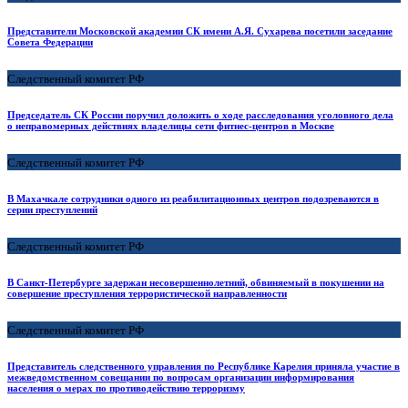
Представители Московской академии СК имени А.Я. Сухарева посетили заседание
Совета Федерации
Следственный комитет РФ
Председатель СК России поручил доложить о ходе расследования уголовного дела
о неправомерных действиях владелицы сети фитнес-центров в Москве
Следственный комитет РФ
В Махачкале сотрудники одного из реабилитационных центров подозреваются в
серии преступлений
Следственный комитет РФ
В Санкт-Петербурге задержан несовершеннолетний, обвиняемый в покушении на
совершение преступления террористической направленности
Следственный комитет РФ
Представитель следственного управления по Республике Карелия приняла участие в
межведомственном совещании по вопросам организации информирования
населения о мерах по противодействию терроризму