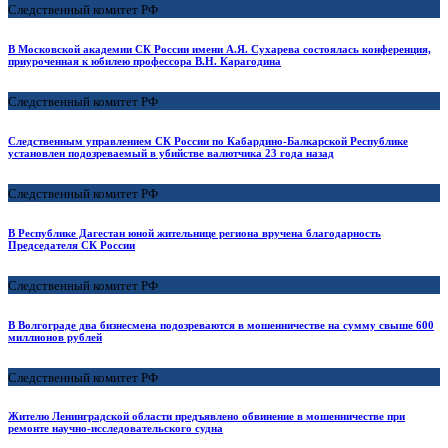
Следственный комитет РФ
В Московской академии СК России имени А.Я. Сухарева состоялась конференция,
приуроченная к юбилею профессора В.Н. Карагодина
Следственный комитет РФ
Следственным управлением СК России по Кабардино-Балкарской Республике
установлен подозреваемый в убийстве валютчика 23 года назад
Следственный комитет РФ
В Республике Дагестан юной жительнице региона вручена благодарность
Председателя СК России
Следственный комитет РФ
В Волгограде два бизнесмена подозреваются в мошенничестве на сумму свыше 600
миллионов рублей
Следственный комитет РФ
Жителю Ленинградской области предъявлено обвинение в мошенничестве при
ремонте научно-исследовательского судна