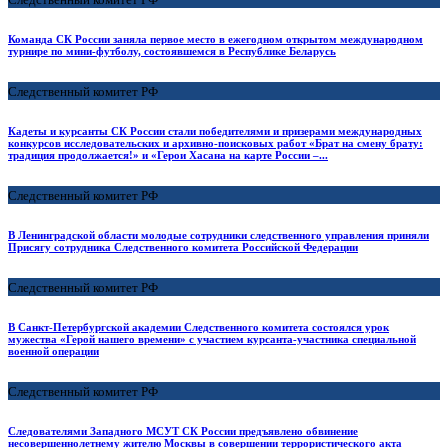
Команда СК России заняла первое место в ежегодном открытом международном
турнире по мини-футболу, состоявшемся в Республике Беларусь
Следственный комитет РФ
Кадеты и курсанты СК России стали победителями и призерами международных
конкурсов исследовательских и архивно-поисковых работ «Брат на смену брату:
традиция продолжается!» и «Герои Хасана на карте России –...
Следственный комитет РФ
В Ленинградской области молодые сотрудники следственного управления приняли
Присягу сотрудника Следственного комитета Российской Федерации
Следственный комитет РФ
В Санкт-Петербургской академии Следственного комитета состоялся урок
мужества «Герой нашего времени» с участием курсанта-участника специальной
военной операции
Следственный комитет РФ
Следователями Западного МСУТ СК России предъявлено обвинение
несовершеннолетнему жителю Москвы в совершении террористического акта