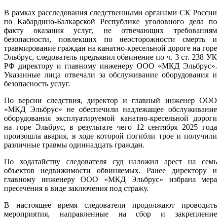
В рамках расследования следственными органами СК России
по Кабардино-Балкарской Республике уголовного дела по
факту оказания услуг, не отвечающих требованиям
безопасности, повлекших по неосторожности смерть и
травмирование граждан на канатно-кресельной дороге на горе
Эльбрус, следователь предъявил обвинение по ч. 3 ст. 238 УК
РФ директору и главному инженеру ООО «МКД Эльбрус».
Указанные лица отвечали за обслуживание оборудования и
безопасность услуг.
По версии следствия, директор и главный инженер ООО
«МКД Эльбрус» не обеспечили надлежащее обслуживание
оборудования эксплуатируемой канатно-кресельной дороги
на горе Эльбрус, в результате чего 12 сентября 2025 года
произошла авария, в ходе которой погибли трое и получили
различные травмы одиннадцать граждан.
По ходатайству следователя суд наложил арест на семь
объектов недвижимости обвиняемых. Ранее директору и
главному инженеру ООО «МКД Эльбрус» избрана мера
пресечения в виде заключения под стражу.
В настоящее время следователи продолжают проводить
мероприятия, направленные на сбор и закрепление