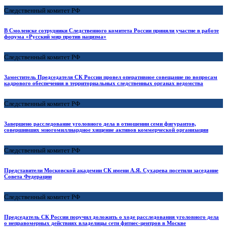
Следственный комитет РФ
В Смоленске сотрудники Следственного комитета России приняли участие в работе
форума «Русский мир против нацизма»
Следственный комитет РФ
Заместитель Председателя СК России провел оперативное совещание по вопросам
кадрового обеспечения в территориальных следственных органах ведомства
Следственный комитет РФ
Завершено расследование уголовного дела в отношении семи фигурантов,
совершивших многомиллиардное хищение активов коммерческой организации
Следственный комитет РФ
Представители Московской академии СК имени А.Я. Сухарева посетили заседание
Совета Федерации
Следственный комитет РФ
Председатель СК России поручил доложить о ходе расследования уголовного дела
о неправомерных действиях владелицы сети фитнес-центров в Москве