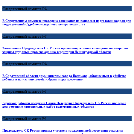
Следственный комитет РФ
В Следственном комитете проведено совещание по вопросам подготовки кадров для
подразделений Судебно-экспертного центра ведомства
Следственный комитет РФ
Заместитель Председателя СК России провел оперативное совещание по вопросам
защиты трудовых прав граждан на территории Ленинградской области
Следственный комитет РФ
В Саратовской области двум жителям города Балаково, обвиняемым в убийстве
ребенка и истязаниях детей, избрана мера пресечения
Следственный комитет РФ
В рамках рабочей поездки в Санкт-Петербург Председатель СК России проверил
ход ремонтно-строительных работ ведомственных объектов
Следственный комитет РФ
Председатель СК России принял участие в торжественной церемонии открытия