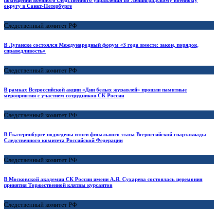
помещений военного следственного управления по Ленинградскому военному
округу в Санкт-Петербурге
Следственный комитет РФ
В Луганске состоялся Международный форум «3 года вместе: закон, порядок,
справедливость»
Следственный комитет РФ
В рамках Всероссийской акции «Дни белых журавлей» прошли памятные
мероприятия с участием сотрудников СК России
Следственный комитет РФ
В Екатеринбурге подведены итоги финального этапа Всероссийской спартакиады
Следственного комитета Российской Федерации
Следственный комитет РФ
В Московской академии СК России имени А.Я. Сухарева состоялась церемония
принятия Торжественной клятвы курсантов
Следственный комитет РФ