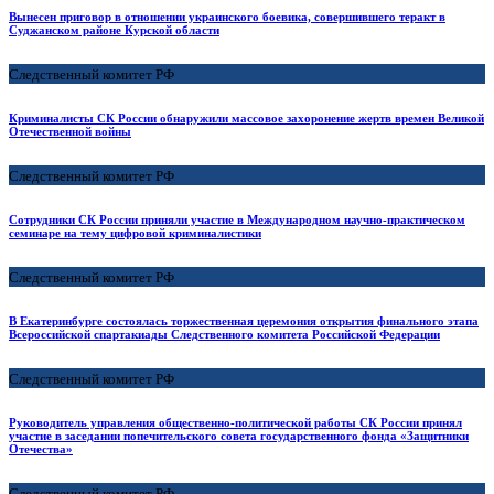
Вынесен приговор в отношении украинского боевика, совершившего теракт в
Суджанском районе Курской области
Следственный комитет РФ
Криминалисты СК России обнаружили массовое захоронение жертв времен Великой
Отечественной войны
Следственный комитет РФ
Сотрудники СК России приняли участие в Международном научно-практическом
семинаре на тему цифровой криминалистики
Следственный комитет РФ
В Екатеринбурге состоялась торжественная церемония открытия финального этапа
Всероссийской спартакиады Следственного комитета Российской Федерации
Следственный комитет РФ
Руководитель управления общественно-политической работы СК России принял
участие в заседании попечительского совета государственного фонда «Защитники
Отечества»
Следственный комитет РФ