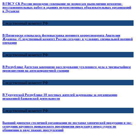
В ГВСУ СК России проведено совещание по вопросам выполнения ремонтно-
восстановительных работ в зданиях ведомственных образовательных организаций
в Луганске
Следственный комитет РФ
В Пятигорске открылась фотовыставка военного корреспондента Анатолия
Жданова «Следственный комитет России сегодня» в условиях специальной военной
операции
Следственный комитет РФ
В Республике Дагестан завершено расследование уголовного дела о чрезвычайном
происшествии на автозаправочной станции
Следственный комитет РФ
В Удмуртской Республике 10 местных жителей задержаны за организацию
незаконной банковской деятельности
Следственный комитет РФ
Бывший директор столичной организации по поставке химической продукции и экс-
сотрудник крупного прикамского предприятия предстанут перед судом по
обвинению в ряде тяжких преступлений