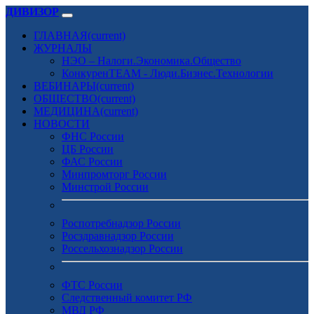
ДИВИЗОР
ГЛАВНАЯ
(current)
ЖУРНАЛЫ
НЭО – Налоги.Экономика.Общество
КонкуренTEAM - Люди.Бизнес.Технологии
ВЕБИНАРЫ
(current)
ОБЩЕСТВО
(current)
МЕДИЦИНА
(current)
НОВОСТИ
ФНС России
ЦБ России
ФАС России
Минпромторг России
Минстрой России
Роспотребнадзор России
Росздравнадзор России
Россельхознадзор России
ФТС России
Следственный комитет РФ
МВД РФ