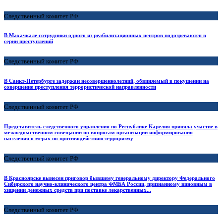
Следственный комитет РФ
В Махачкале сотрудники одного из реабилитационных центров подозреваются в
серии преступлений
Следственный комитет РФ
В Санкт-Петербурге задержан несовершеннолетний, обвиняемый в покушении на
совершение преступления террористической направленности
Следственный комитет РФ
Представитель следственного управления по Республике Карелия приняла участие в
межведомственном совещании по вопросам организации информирования
населения о мерах по противодействию терроризму
Следственный комитет РФ
В Красноярске вынесен приговор бывшему генеральному директору Федерального
Сибирского научно-клинического центра ФМБА России, признанному виновным в
хищении денежных средств при поставке лекарственных...
Следственный комитет РФ