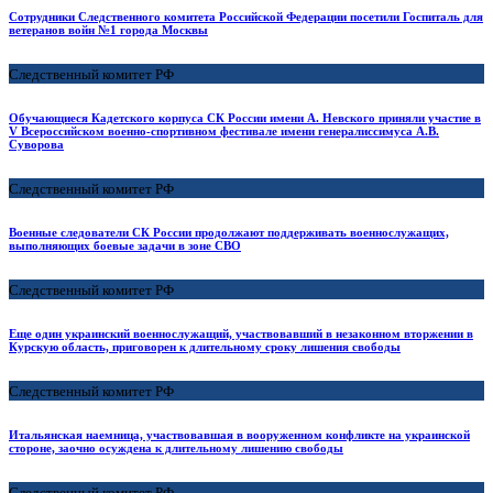
Сотрудники Следственного комитета Российской Федерации посетили Госпиталь для
ветеранов войн №1 города Москвы
Следственный комитет РФ
Обучающиеся Кадетского корпуса СК России имени А. Невского приняли участие в
V Всероссийском военно-спортивном фестивале имени генералиссимуса А.В.
Суворова
Следственный комитет РФ
Военные следователи СК России продолжают поддерживать военнослужащих,
выполняющих боевые задачи в зоне СВО
Следственный комитет РФ
Еще один украинский военнослужащий, участвовавший в незаконном вторжении в
Курскую область, приговорен к длительному сроку лишения свободы
Следственный комитет РФ
Итальянская наемница, участвовавшая в вооруженном конфликте на украинской
стороне, заочно осуждена к длительному лишению свободы
Следственный комитет РФ