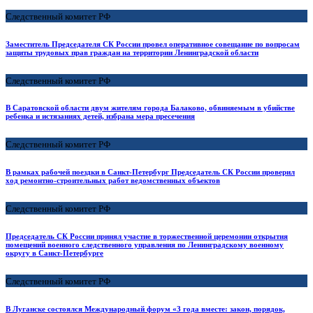
Следственный комитет РФ
Заместитель Председателя СК России провел оперативное совещание по вопросам
защиты трудовых прав граждан на территории Ленинградской области
Следственный комитет РФ
В Саратовской области двум жителям города Балаково, обвиняемым в убийстве
ребенка и истязаниях детей, избрана мера пресечения
Следственный комитет РФ
В рамках рабочей поездки в Санкт-Петербург Председатель СК России проверил
ход ремонтно-строительных работ ведомственных объектов
Следственный комитет РФ
Председатель СК России принял участие в торжественной церемонии открытия
помещений военного следственного управления по Ленинградскому военному
округу в Санкт-Петербурге
Следственный комитет РФ
В Луганске состоялся Международный форум «3 года вместе: закон, порядок,