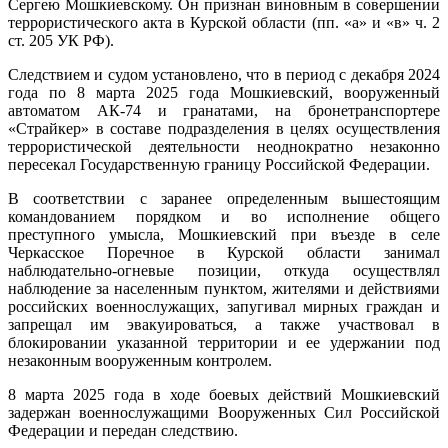
Сергею Мошкиевскому. Он признан виновным в совершении
террористического акта в Курской области (пп. «а» и «в» ч. 2
ст. 205 УК РФ).
Следствием и судом установлено, что в период с декабря 2024
года по 8 марта 2025 года Мошкиевский, вооруженный
автоматом АК-74 и гранатами, на бронетранспортере
«Страйкер» в составе подразделения в целях осуществления
террористической деятельности неоднократно незаконно
пересекал Государственную границу Российской Федерации.
В соответствии с заранее определенным вышестоящим
командованием порядком и во исполнение общего
преступного умысла, Мошкиевский при въезде в селе
Черкасское Поречное в Курской области занимал
наблюдательно-огневые позиции, откуда осуществлял
наблюдение за населенным пунктом, жителями и действиями
российских военнослужащих, запугивал мирных граждан и
запрещал им эвакуироваться, а также участвовал в
блокировании указанной территории и ее удержании под
незаконным вооруженным контролем.
8 марта 2025 года в ходе боевых действий Мошкиевский
задержан военнослужащими Вооруженных Сил Российской
Федерации и передан следствию.