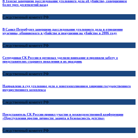
В Томске завершено расследование уголовного дела об убийстве, совершенном
более трех десятилетий назад
Следственный комитет РФ
В Санкт-Петербурге завершено расследование уголовного дела в отношении
мужчины, обвиняемого в убийстве и покушении на убийство в 2006 году
Следственный комитет РФ
Сотрудники СК России в регионах уделили внимание и проявили заботу о
представителях старшего поколения в их праздник
Следственный комитет РФ
Направлено в суд уголовное дело о многомиллионном хищении государственного
имущественного комплекса
Следственный комитет РФ
Представитель СК России принял участие в межведомственной конференции
«Преступления против личности: защита и безопасность детства»
Следственный комитет РФ