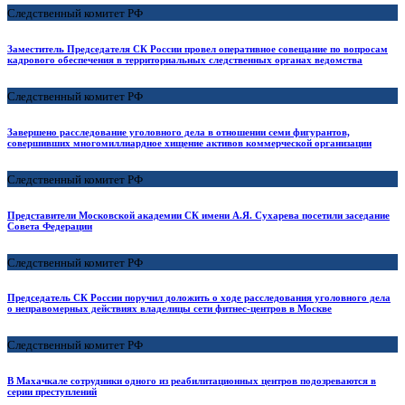
Следственный комитет РФ
Заместитель Председателя СК России провел оперативное совещание по вопросам
кадрового обеспечения в территориальных следственных органах ведомства
Следственный комитет РФ
Завершено расследование уголовного дела в отношении семи фигурантов,
совершивших многомиллиардное хищение активов коммерческой организации
Следственный комитет РФ
Представители Московской академии СК имени А.Я. Сухарева посетили заседание
Совета Федерации
Следственный комитет РФ
Председатель СК России поручил доложить о ходе расследования уголовного дела
о неправомерных действиях владелицы сети фитнес-центров в Москве
Следственный комитет РФ
В Махачкале сотрудники одного из реабилитационных центров подозреваются в
серии преступлений