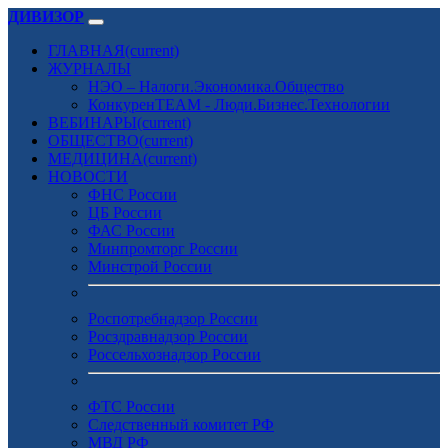
ДИВИЗОР
ГЛАВНАЯ
(current)
ЖУРНАЛЫ
НЭО – Налоги.Экономика.Общество
КонкуренTEAM - Люди.Бизнес.Технологии
ВЕБИНАРЫ
(current)
ОБЩЕСТВО
(current)
МЕДИЦИНА
(current)
НОВОСТИ
ФНС России
ЦБ России
ФАС России
Минпромторг России
Минстрой России
Роспотребнадзор России
Росздравнадзор России
Россельхознадзор России
ФТС России
Следственный комитет РФ
МВД РФ