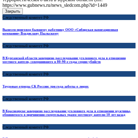
https://www.gubnews.ru/news_sledcom.php?id=1449
Закрыть
Следственный комитет РФ
Вынесен приговор бывшему работнику ООО «Сибирская навигационная
компания» Владиславу Пыльскому
Следственный комитет РФ
В Курганской области завершено расследование уголовного дела в отношении
местного жителя, совершившего в 80-90-е годы серию убийств
Следственный комитет РФ
Трудовые отряды СК России: три года заботы о людях
Следственный комитет РФ
В Красноярске завершено расследование уголовного дела в отношении мужчины,
обвиняемого в причинении смертельных травм местному жителю 10 лет назад
Следственный комитет РФ