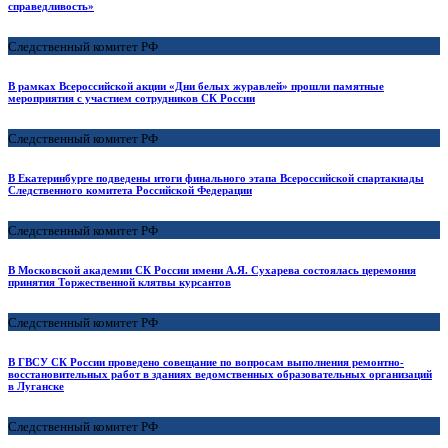
справедливость»
Следственный комитет РФ
В рамках Всероссийской акции «Дни белых журавлей» прошли памятные
мероприятия с участием сотрудников СК России
Следственный комитет РФ
В Екатеринбурге подведены итоги финального этапа Всероссийской спартакиады
Следственного комитета Российской Федерации
Следственный комитет РФ
В Московской академии СК России имени А.Я. Сухарева состоялась церемония
принятия Торжественной клятвы курсантов
Следственный комитет РФ
В ГВСУ СК России проведено совещание по вопросам выполнения ремонтно-
восстановительных работ в зданиях ведомственных образовательных организаций
в Луганске
Следственный комитет РФ