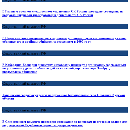
В Главном военном следственном управлении СК России проведено совещание по
вопросам цифровой трансформации деятельности СК России
Следственный комитет РФ
В Пермском крае завершено расследование уголовного дела в отношении мужчины,
обвиняемого в двойном убийстве, совершенном в 2000 году
Следственный комитет РФ
В Кабардино-Балкарии директору и главному инженеру организации, задержанным
по уголовному делу о гибели людей на канатной дороге на горе Эльбрус,
предъявлено обвинение
Следственный комитет РФ
Украинский солдат осужден за вооруженное блокирование села Ольговка Курской
области
Следственный комитет РФ
В Следственном комитете проведено совещание по вопросам подготовки кадров для
подразделений Судебно-экспертного центра ведомства