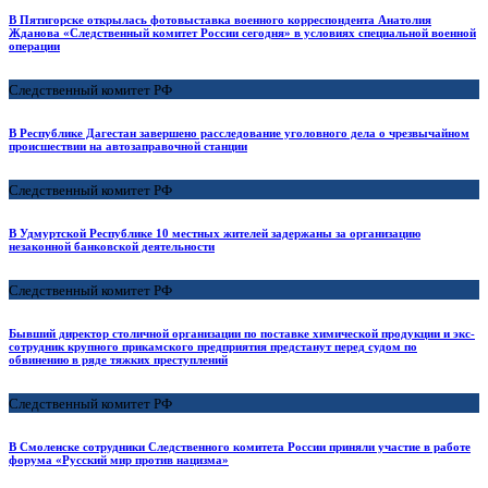
В Пятигорске открылась фотовыставка военного корреспондента Анатолия
Жданова «Следственный комитет России сегодня» в условиях специальной военной
операции
Следственный комитет РФ
В Республике Дагестан завершено расследование уголовного дела о чрезвычайном
происшествии на автозаправочной станции
Следственный комитет РФ
В Удмуртской Республике 10 местных жителей задержаны за организацию
незаконной банковской деятельности
Следственный комитет РФ
Бывший директор столичной организации по поставке химической продукции и экс-
сотрудник крупного прикамского предприятия предстанут перед судом по
обвинению в ряде тяжких преступлений
Следственный комитет РФ
В Смоленске сотрудники Следственного комитета России приняли участие в работе
форума «Русский мир против нацизма»