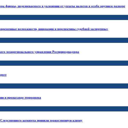
ора фирмы, подозреваемого в уклонении от уплаты налогов в особо крупном размере
овременные возможности, инновации и перспективы судебной экспертизы»
кого межрегионального управления Росприроднадзора
ороге
ии и пропаганде терроризма
 Следственного комитета приняли торжественную клятву