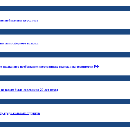
твенной клятвы курсантов
ния атмосферного воздуха
го незаконное пребывание иностранных граждан на территории РФ
 которых было совершено 20 лет назад
лу среди силовых структур