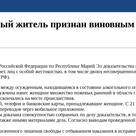
ный житель признан виновным 
Российской Федерации по Республике Марий Эл доказательства
 лиц с особой жестокостью, в том числе двоих несовершеннолетни
 РФ).
да между осужденным, находившимся в состоянии алкогольного о
мужчина нанес женщине множество ножевых ранений в область гр
скончались на месте происшествия.
, телефон и банковские карты, принадлежавшие женщине. С 21 
 переводов через мобильное приложение.
оказана совокупностью собранных по делу доказательств, в то
а также иными материалами дела. Согласно выводам проведенно
жизненного лишения свободы с отбыванием наказания в исправи