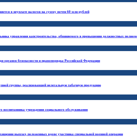
ется в неуплате налогов на сумму почти 60 млн рублей
альника управления капстроительства, обвиняемого в превышении должностных полном
ди органов безопасности и правопорядка Российской Федерации
тупной группы, реализовавшей нелегальную табачную продукцию
его воспитанника учреждения социального обслуживания
 хищении выплат, положенных вдове участника специальной военной операции