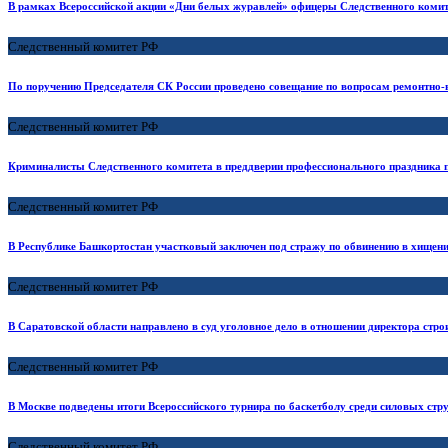
В рамках Всероссийской акции «Дни белых журавлей» офицеры Следственного комит
Следственный комитет РФ
По поручению Председателя СК России проведено совещание по вопросам ремонтно-
Следственный комитет РФ
Криминалисты Следственного комитета в преддверии профессионального праздника пр
Следственный комитет РФ
В Республике Башкортостан участковый заключен под стражу по обвинению в хищен
Следственный комитет РФ
В Саратовской области направлено в суд уголовное дело в отношении директора стро
Следственный комитет РФ
В Москве подведены итоги Всероссийского турнира по баскетболу среди силовых стр
Следственный комитет РФ