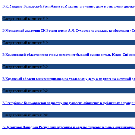
В Кабардино-Балкарской Республике возбуждено уголовное дело в отношении директ
Следственный комитет РФ
В Московской академии СК России имени А.Я. Сухарева состоялась конференция «С
Следственный комитет РФ
В Кемеровской области перед судом предстанет бывший руководитель Южно-Сибирс
Следственный комитет РФ
В Кировской области вынесен приговор по уголовному делу о поджоге на железной д
Следственный комитет РФ
В Республике Башкортостан подростку предъявлено обвинение в публичных оправдан
Следственный комитет РФ
В Луганской Народной Республике курсанты и кадеты образовательных организаций