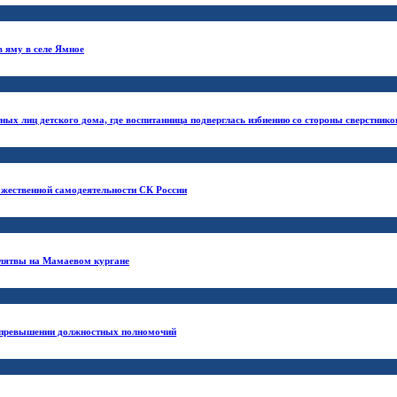
в яму в селе Ямное
ных лиц детского дома, где воспитанница подверглась избиению со стороны сверстнико
ожественной самодеятельности СК России
клятвы на Мамаевом кургане
о превышении должностных полномочий