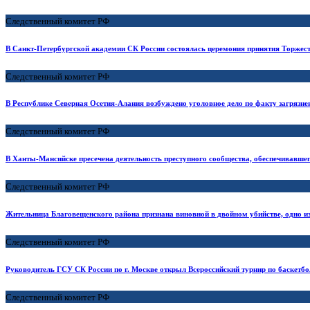
Следственный комитет РФ
В Санкт-Петербургской академии СК России состоялась церемония принятия Торжес
Следственный комитет РФ
В Республике Северная Осетия-Алания возбуждено уголовное дело по факту загрязне
Следственный комитет РФ
В Ханты-Мансийске пресечена деятельность преступного сообщества, обеспечивавше
Следственный комитет РФ
Жительница Благовещенского района признана виновной в двойном убийстве, одно из
Следственный комитет РФ
Руководитель ГСУ СК России по г. Москве открыл Всероссийский турнир по баскетбо
Следственный комитет РФ