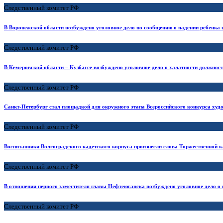
Следственный комитет РФ
В Воронежской области возбуждено уголовное дело по сообщению о падении ребенка 
Следственный комитет РФ
В Кемеровской области – Кузбассе возбуждено уголовное дело о халатности должност
Следственный комитет РФ
Санкт-Петербург стал площадкой для окружного этапа Всероссийского конкурса худ
Следственный комитет РФ
Воспитанники Волгоградского кадетского корпуса произнесли слова Торжественной 
Следственный комитет РФ
В отношении первого заместителя главы Нефтеюганска возбуждено уголовное дело 
Следственный комитет РФ