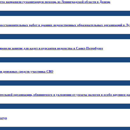
ета направили гуманитарную помощь из Ленинградской области в Донецк
восстановительных работ в зданиях ведомственных образовательных организаций в Лу
овели занятие для кадет и курсантов ведомства в Санкт-Петербурге
ии денежных средств участника СВО
ительной организации, обвиняемого в уклонении от уплаты налогов в особо крупном р
уктур