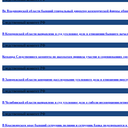
Во Владимирской области бывший генеральный директор коммерческой фирмы обвиня
Следственный комитет РФ
В Кемеровской области направлено в суд уголовное дело в отношении бывшего нач
Следственный комитет РФ
Команда Следственного комитета по шахматам приняла участие в соревнованиях сре
Следственный комитет РФ
В Запорожской области завершено расследование уголовного дела в отношении прес
Следственный комитет РФ
В Челябинской области направлено в суд уголовное дело о гибели несовершеннолетн
Следственный комитет РФ
В Красноярском крае бывший сотрудник полиции и сотрудник банка подозреваются в