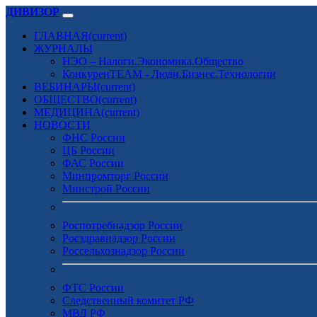
ДИВИЗОР
ГЛАВНАЯ
(current)
ЖУРНАЛЫ
НЭО – Налоги.Экономика.Общество
КонкуренTEAM - Люди.Бизнес.Технологии
ВЕБИНАРЫ
(current)
ОБЩЕСТВО
(current)
МЕДИЦИНА
(current)
НОВОСТИ
ФНС России
ЦБ России
ФАС России
Минпромторг России
Минстрой России
Роспотребнадзор России
Росздравнадзор России
Россельхознадзор России
ФТС России
Следственный комитет РФ
МВД РФ