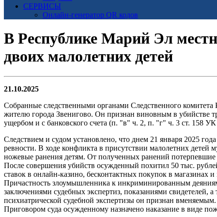
СЕРВИСЫ
Онлайн-генератор QR кодов
В Республике Марий Эл мест
двоих малолетних детей
21.10.2025
Собранные следственными органами Следственного комитета 
жителю города Звенигово. Он признан виновным в убийстве трех
ущербом и с банковского счета (п. "в" ч. 2, п. "г" ч. 3 ст. 158 УК
Следствием и судом установлено, что днем 21 января 2025 го
ревности. В ходе конфликта в присутствии малолетних детей 
ножевые ранения детям. От полученных ранений потерпевшие 
После совершения убийств осужденный похитил 50 тыс. рублей
ставок в онлайн-казино, бесконтактных покупок в магазинах и
Причастность злоумышленника к инкриминированным деяниям д
заключениями судебных экспертиз, показаниями свидетелей, 
психиатрической судебной экспертизы он признан вменяемым.
Приговором суда осужденному назначено наказание в виде по