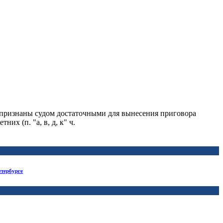
 признаны судом достаточными для вынесения приговора
х (п. "а, в, д, к" ч.
етербурге