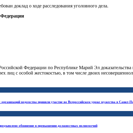
бован доклад о ходе расследования уголовного дела.
 Федерации
Российской Федерации по Республике Марий Эл доказательства
 лиц с особой жестокостью, в том числе двоих несовершеннолетни
 организаций ведомства приняли участие во Всероссийском уроке мужества в Санкт-П
 предъявлено обвинение в превышении должностных полномочий