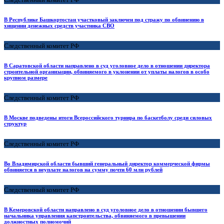
В Республике Башкортостан участковый заключен под стражу по обвинению в
хищении денежных средств участника СВО
Следственный комитет РФ
В Саратовской области направлено в суд уголовное дело в отношении директора
строительной организации, обвиняемого в уклонении от уплаты налогов в особо
крупном размере
Следственный комитет РФ
В Москве подведены итоги Всероссийского турнира по баскетболу среди силовых
структур
Следственный комитет РФ
Во Владимирской области бывший генеральный директор коммерческой фирмы
обвиняется в неуплате налогов на сумму почти 60 млн рублей
Следственный комитет РФ
В Кемеровской области направлено в суд уголовное дело в отношении бывшего
начальника управления капстроительства, обвиняемого в превышении
должностных полномочий