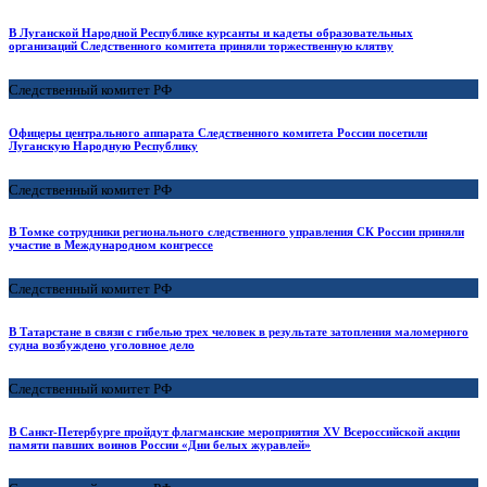
В Луганской Народной Республике курсанты и кадеты образовательных
организаций Следственного комитета приняли торжественную клятву
Следственный комитет РФ
Офицеры центрального аппарата Следственного комитета России посетили
Луганскую Народную Республику
Следственный комитет РФ
В Томке сотрудники регионального следственного управления СК России приняли
участие в Международном конгрессе
Следственный комитет РФ
В Татарстане в связи с гибелью трех человек в результате затопления маломерного
судна возбуждено уголовное дело
Следственный комитет РФ
В Санкт-Петербурге пройдут флагманские мероприятия XV Всероссийской акции
памяти павших воинов России «Дни белых журавлей»