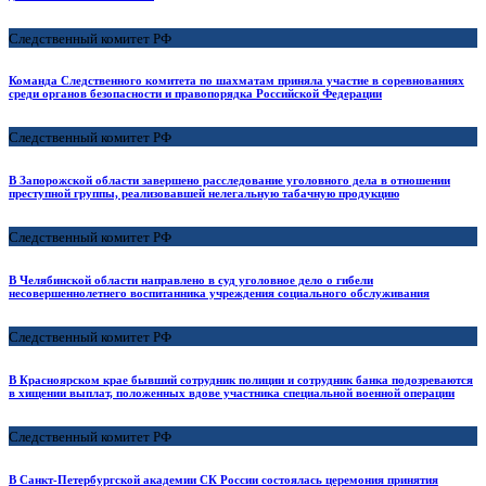
Следственный комитет РФ
Команда Следственного комитета по шахматам приняла участие в соревнованиях
среди органов безопасности и правопорядка Российской Федерации
Следственный комитет РФ
В Запорожской области завершено расследование уголовного дела в отношении
преступной группы, реализовавшей нелегальную табачную продукцию
Следственный комитет РФ
В Челябинской области направлено в суд уголовное дело о гибели
несовершеннолетнего воспитанника учреждения социального обслуживания
Следственный комитет РФ
В Красноярском крае бывший сотрудник полиции и сотрудник банка подозреваются
в хищении выплат, положенных вдове участника специальной военной операции
Следственный комитет РФ
В Санкт-Петербургской академии СК России состоялась церемония принятия