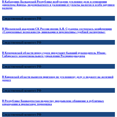
В Кабардино-Балкарской Республике возбуждено уголовное дело в отношении
директора фирмы, подозреваемого в уклонении от уплаты налогов в особо крупном
размере
Следственный комитет РФ
В Московской академии СК России имени А.Я. Сухарева состоялась конференция
«Современные возможности, инновации и перспективы судебной экспертизы»
Следственный комитет РФ
В Кемеровской области перед судом предстанет бывший руководитель Южно-
Сибирского межрегионального управления Росприроднадзора
Следственный комитет РФ
В Кировской области вынесен приговор по уголовному делу о поджоге на железной
дороге
Следственный комитет РФ
В Республике Башкортостан подростку предъявлено обвинение в публичных
оправдании и пропаганде терроризма
Следственный комитет РФ