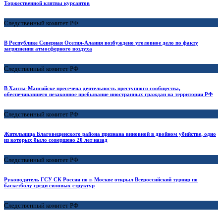
Торжественной клятвы курсантов
Следственный комитет РФ
В Республике Северная Осетия-Алания возбуждено уголовное дело по факту
загрязнения атмосферного воздуха
Следственный комитет РФ
В Ханты-Мансийске пресечена деятельность преступного сообщества,
обеспечивавшего незаконное пребывание иностранных граждан на территории РФ
Следственный комитет РФ
Жительница Благовещенского района признана виновной в двойном убийстве, одно
из которых было совершено 20 лет назад
Следственный комитет РФ
Руководитель ГСУ СК России по г. Москве открыл Всероссийский турнир по
баскетболу среди силовых структур
Следственный комитет РФ