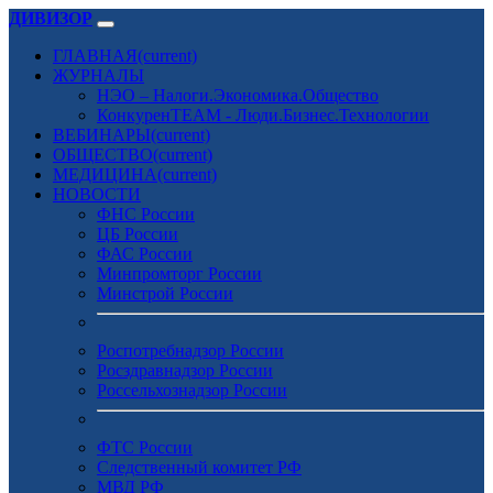
ДИВИЗОР
ГЛАВНАЯ
(current)
ЖУРНАЛЫ
НЭО – Налоги.Экономика.Общество
КонкуренTEAM - Люди.Бизнес.Технологии
ВЕБИНАРЫ
(current)
ОБЩЕСТВО
(current)
МЕДИЦИНА
(current)
НОВОСТИ
ФНС России
ЦБ России
ФАС России
Минпромторг России
Минстрой России
Роспотребнадзор России
Росздравнадзор России
Россельхознадзор России
ФТС России
Следственный комитет РФ
МВД РФ