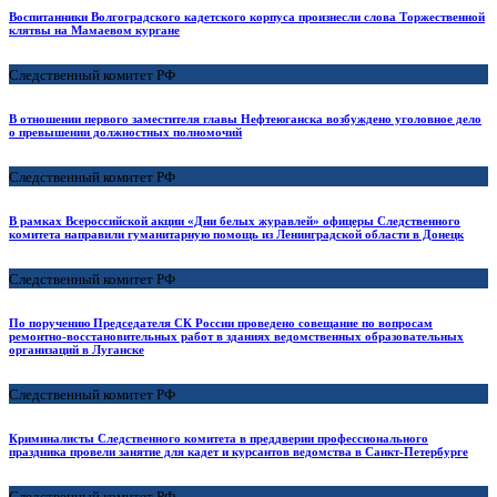
Воспитанники Волгоградского кадетского корпуса произнесли слова Торжественной
клятвы на Мамаевом кургане
Следственный комитет РФ
В отношении первого заместителя главы Нефтеюганска возбуждено уголовное дело
о превышении должностных полномочий
Следственный комитет РФ
В рамках Всероссийской акции «Дни белых журавлей» офицеры Следственного
комитета направили гуманитарную помощь из Ленинградской области в Донецк
Следственный комитет РФ
По поручению Председателя СК России проведено совещание по вопросам
ремонтно-восстановительных работ в зданиях ведомственных образовательных
организаций в Луганске
Следственный комитет РФ
Криминалисты Следственного комитета в преддверии профессионального
праздника провели занятие для кадет и курсантов ведомства в Санкт-Петербурге
Следственный комитет РФ