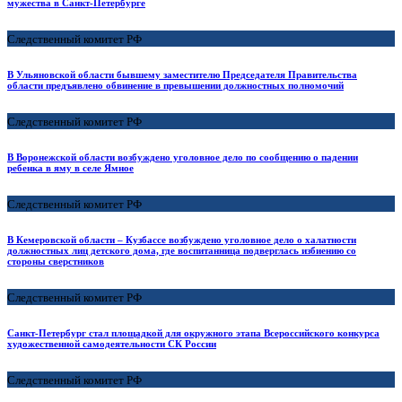
мужества в Санкт-Петербурге
Следственный комитет РФ
В Ульяновской области бывшему заместителю Председателя Правительства
области предъявлено обвинение в превышении должностных полномочий
Следственный комитет РФ
В Воронежской области возбуждено уголовное дело по сообщению о падении
ребенка в яму в селе Ямное
Следственный комитет РФ
В Кемеровской области – Кузбассе возбуждено уголовное дело о халатности
должностных лиц детского дома, где воспитанница подверглась избиению со
стороны сверстников
Следственный комитет РФ
Санкт-Петербург стал площадкой для окружного этапа Всероссийского конкурса
художественной самодеятельности СК России
Следственный комитет РФ