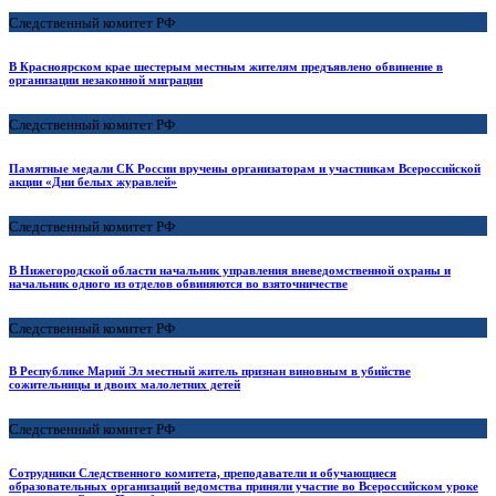
Следственный комитет РФ
В Красноярском крае шестерым местным жителям предъявлено обвинение в
организации незаконной миграции
Следственный комитет РФ
Памятные медали СК России вручены организаторам и участникам Всероссийской
акции «Дни белых журавлей»
Следственный комитет РФ
В Нижегородской области начальник управления вневедомственной охраны и
начальник одного из отделов обвиняются во взяточничестве
Следственный комитет РФ
В Республике Марий Эл местный житель признан виновным в убийстве
сожительницы и двоих малолетних детей
Следственный комитет РФ
Сотрудники Следственного комитета, преподаватели и обучающиеся
образовательных организаций ведомства приняли участие во Всероссийском уроке