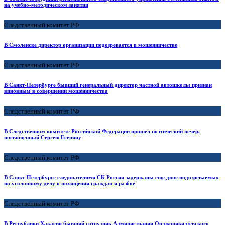
на учебно-методическом занятии
Следственный комитет РФ
В Смоленске директор организации подозревается в мошенничестве
Следственный комитет РФ
В Санкт-Петербурге бывший генеральный директор частной автошколы признан
виновным в совершении мошенничества
Следственный комитет РФ
В Следственном комитете Российской Федерации прошел поэтический вечер,
посвященный Сергею Есенину
Следственный комитет РФ
В Санкт-Петербурге следователями СК России задержаны еще двое подозреваемых
по уголовному делу о похищении граждан и разбое
Следственный комитет РФ
В Республики Хакасия бывший сотрудник Администрации Орджоникидзевского