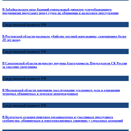
В Забайкальском крае бывший генеральный директор угледобывающего
предприятия предстанет перед судом по обвинению в налоговом преступлении
Следственный комитет РФ
В Ростовской области раскрыто убийство местной жительницы, совершенное более
20 лет назад
Следственный комитет РФ
В Саратовской области подростку вручена благодарность Председателя СК России
за спасение сверстницы
Следственный комитет РФ
В Московской области завершено расследование уголовного дела в отношении
четверых обвиняемых в торговле новорожденным
Следственный комитет РФ
В Волгограде оглашен приговор организаторам и участникам преступного
сообщества, обвиняемым в многомиллионных хищениях у страховых компаний