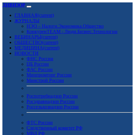
ДИВИЗОР
ГЛАВНАЯ
(current)
ЖУРНАЛЫ
НЭО – Налоги.Экономика.Общество
КонкуренTEAM - Люди.Бизнес.Технологии
ВЕБИНАРЫ
(current)
ОБЩЕСТВО
(current)
МЕДИЦИНА
(current)
НОВОСТИ
ФНС России
ЦБ России
ФАС России
Минпромторг России
Минстрой России
Роспотребнадзор России
Росздравнадзор России
Россельхознадзор России
ФТС России
Следственный комитет РФ
МВД РФ