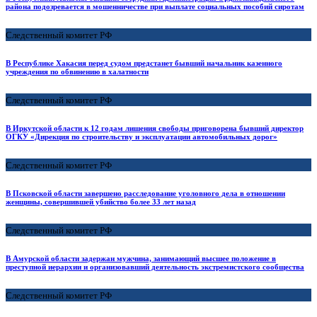
района подозревается в мошенничестве при выплате социальных пособий сиротам
Следственный комитет РФ
В Республике Хакасия перед судом предстанет бывший начальник казенного
учреждения по обвинению в халатности
Следственный комитет РФ
В Иркутской области к 12 годам лишения свободы приговорена бывший директор
ОГКУ «Дирекция по строительству и эксплуатации автомобильных дорог»
Следственный комитет РФ
В Псковской области завершено расследование уголовного дела в отношении
женщины, совершившей убийство более 33 лет назад
Следственный комитет РФ
В Амурской области задержан мужчина, занимающий высшее положение в
преступной иерархии и организовавший деятельность экстремистского сообщества
Следственный комитет РФ