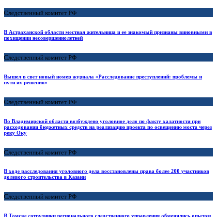
Следственный комитет РФ
В Астраханской области местная жительница и ее знакомый признаны виновными в
похищении несовершеннолетней
Следственный комитет РФ
Вышел в свет новый номер журнала «Расследование преступлений: проблемы и
пути их решения»
Следственный комитет РФ
Во Владимирской области возбуждено уголовное дело по факту халатности при
расходовании бюджетных средств на реализацию проекта по освещению моста через
реку Оку
Следственный комитет РФ
В ходе расследования уголовного дела восстановлены права более 200 участников
долевого строительства в Казани
Следственный комитет РФ
В Томске сотрудники регионального следственного управления обменялись опытом