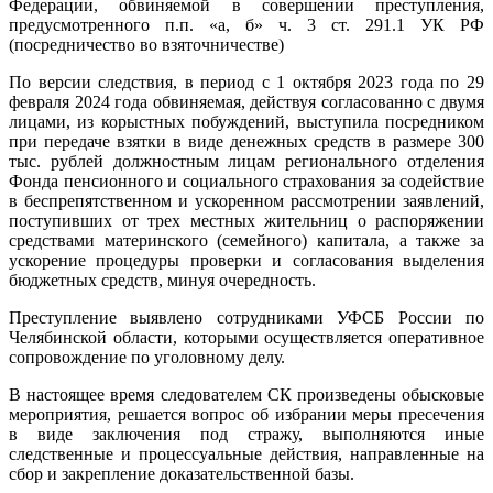
Федерации, обвиняемой в совершении преступления,
предусмотренного п.п. «а, б» ч. 3 ст. 291.1 УК РФ
(посредничество во взяточничестве)
По версии следствия, в период с 1 октября 2023 года по 29
февраля 2024 года обвиняемая, действуя согласованно с двумя
лицами, из корыстных побуждений, выступила посредником
при передаче взятки в виде денежных средств в размере 300
тыс. рублей должностным лицам регионального отделения
Фонда пенсионного и социального страхования за содействие
в беспрепятственном и ускоренном рассмотрении заявлений,
поступивших от трех местных жительниц о распоряжении
средствами материнского (семейного) капитала, а также за
ускорение процедуры проверки и согласования выделения
бюджетных средств, минуя очередность.
Преступление выявлено сотрудниками УФСБ России по
Челябинской области, которыми осуществляется оперативное
сопровождение по уголовному делу.
В настоящее время следователем СК произведены обысковые
мероприятия, решается вопрос об избрании меры пресечения
в виде заключения под стражу, выполняются иные
следственные и процессуальные действия, направленные на
сбор и закрепление доказательственной базы.