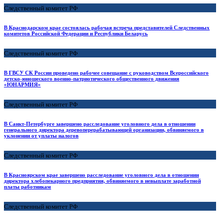
Следственный комитет РФ
В Краснодарском крае состоялась рабочая встреча представителей Следственных
комитетов Российской Федерации и Республики Беларусь
Следственный комитет РФ
В ГВСУ СК России проведено рабочее совещание с руководством Всероссийского
детско-юношеского военно-патриотического общественного движения
«ЮНАРМИЯ»
Следственный комитет РФ
В Санкт-Петербурге завершено расследование уголовного дела в отношении
генерального директора деревоперерабатывающей организации, обвиняемого в
уклонении от уплаты налогов
Следственный комитет РФ
В Красноярском крае завершено расследование уголовного дела в отношении
директора хлебопекарного предприятия, обвиняемого в невыплате заработной
платы работникам
Следственный комитет РФ