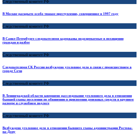
Следственный комитет РФ
В Москве раскрыто особо тяжкое преступление, совершенное в 1997 году
Следственный комитет РФ
В Санкт-Петербурге следователями задержаны подозреваемые в похищении
граждан и разбое
Следственный комитет РФ
Следователями СК России возбуждено уголовное дело в связи с происшествием в
городе Сочи
Следственный комитет РФ
В Ленинградской области завершено расследование уголовного дела в отношении
бывшей главы поселения по обвинению в присвоении денежных средств в крупном
размере и служебном подлоге
Следственный комитет РФ
Возбуждено уголовное дело в отношении бывшего главы администрации Ростова-
на-Дону