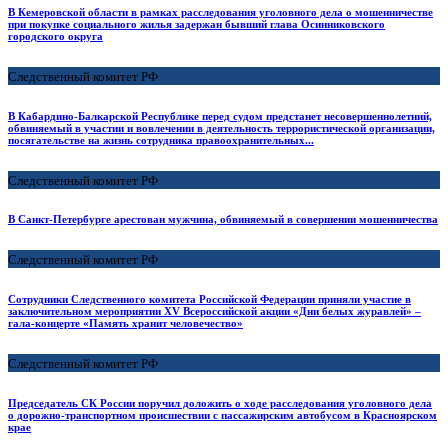
В Кемеровской области в рамках расследования уголовного дела о мошенничестве
при покупке социального жилья задержан бывший глава Осинниковского
городского округа
Следственный комитет РФ
В Кабардино-Балкарской Республике перед судом предстанет несовершеннолетний,
обвиняемый в участии и вовлечении в деятельность террористической организации,
посягательстве на жизнь сотрудника правоохранительных...
Следственный комитет РФ
В Санкт-Петербурге арестован мужчина, обвиняемый в совершении мошенничества
Следственный комитет РФ
Сотрудники Следственного комитета Российской Федерации приняли участие в
заключительном мероприятии XV Всероссийской акции «Дни белых журавлей» –
гала-концерте «Память хранит человечество»
Следственный комитет РФ
Председатель СК России поручил доложить о ходе расследования уголовного дела
о дорожно-транспортном происшествии с пассажирским автобусом в Красноярском
крае