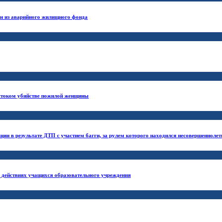
ан из аварийного жилищного фонда
естоком убийстве пожилой женщины
ин в результате ДТП с участием багги, за рулем которого находился несовершеннолет
х действиях учащихся образовательного учреждения