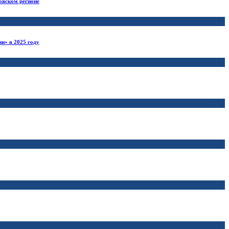
овском регионе
и» в 2025 году