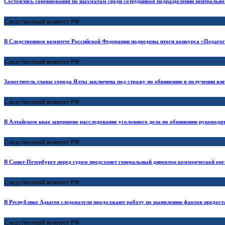
Состоялись соревнования по шахматам среди сотрудников подразделений центрально
Следственный комитет РФ
В Следственном комитете Российской Федерации подведены итоги конкурса «Педагог
Следственный комитет РФ
Заместитель главы города Ялты заключена под стражу по обвинению в получении взя
Следственный комитет РФ
В Алтайском крае завершено расследование уголовного дела по обвинению руководит
Следственный комитет РФ
В Санкт-Петербурге перед судом предстанет генеральный директор коммерческой ор
Следственный комитет РФ
В Республике Адыгея следователи продолжают работу по выявлению фактов предост
Следственный комитет РФ