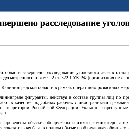
авершено расследование уголов
области завершено расследование уголовного дела в отноше
едусмотренного п. «а» ч. 2 ст. 322.1 УК РФ (организация неза
 Калининградской области в рамках оперативно-розыскных мер
алининграде фигуранты, действуя в составе группы лиц по пре
абот в качестве подсобных рабочих с иностранными граждан
 на территории Российской Федерации. Указанные преступные 
дан.
ов проведены обыски, обнаружены и изъяты компьютерная те
ая доказательная база, в полном объеме изобличающая обвиняе