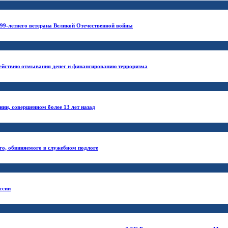
99-летнего ветерана Великой Отечественной войны
действию отмывания денег и финансированию терроризма
ии, совершенном более 13 лет назад
го, обвиняемого в служебном подлоге
ссии