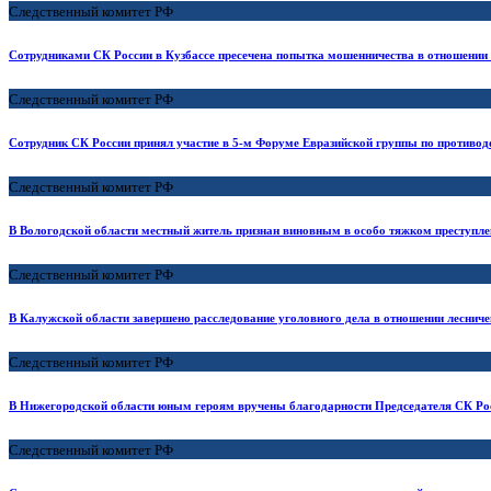
Следственный комитет РФ
Сотрудниками СК России в Кузбассе пресечена попытка мошенничества в отношении 
Следственный комитет РФ
Сотрудник СК России принял участие в 5-м Форуме Евразийской группы по противо
Следственный комитет РФ
В Вологодской области местный житель признан виновным в особо тяжком преступлен
Следственный комитет РФ
В Калужской области завершено расследование уголовного дела в отношении лесниче
Следственный комитет РФ
В Нижегородской области юным героям вручены благодарности Председателя СК Ро
Следственный комитет РФ