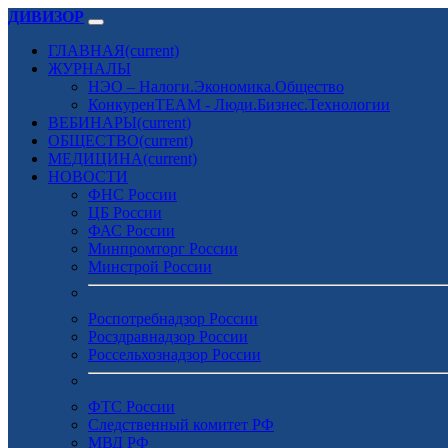
ДИВИЗОР
ГЛАВНАЯ
(current)
ЖУРНАЛЫ
НЭО – Налоги.Экономика.Общество
КонкуренTEAM - Люди.Бизнес.Технологии
ВЕБИНАРЫ
(current)
ОБЩЕСТВО
(current)
МЕДИЦИНА
(current)
НОВОСТИ
ФНС России
ЦБ России
ФАС России
Минпромторг России
Минстрой России
Роспотребнадзор России
Росздравнадзор России
Россельхознадзор России
ФТС России
Следственный комитет РФ
МВД РФ