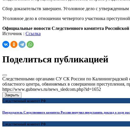
Сбор доказательств завершен. Уголовное дело с утвержденным
Уголовное дело в отношении четвертого участника преступной 
Официальные новости Следственного комитета Российской
Источник :
Ссылка
Поделиться публикацией
Следственными органами СУ СК России по Калининградской об
областного центра, обвиняемых в совершении преступления, пр
https://www.gubnews.ru/news_sledcom.php?id=1652
Закрыть
Следственный комитет РФ
Председатель Следственного комитета России поручил представить доклад о ходе ра
Следственный комитет РФ