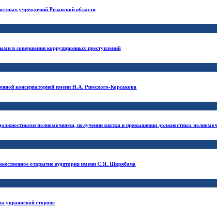
жетных учреждений Рязанской области
вными в совершении коррупционных преступлений
венной консерваторией имени Н.А. Римского-Корсакова
и должностными полномочиями, получении взятки и превышении должностных полномо
ржественное открытие аудитории имени С.Я. Шкрябача
на украинской стороне