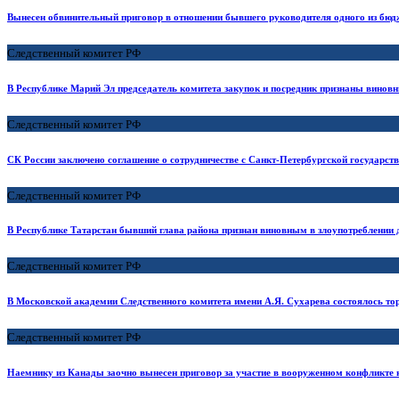
Вынесен обвинительный приговор в отношении бывшего руководителя одного из бюд
Следственный комитет РФ
В Республике Марий Эл председатель комитета закупок и посредник признаны вино
Следственный комитет РФ
СК России заключено соглашение о сотрудничестве с Санкт-Петербургской государст
Следственный комитет РФ
В Республике Татарстан бывший глава района признан виновным в злоупотреблени
Следственный комитет РФ
В Московской академии Следственного комитета имени А.Я. Сухарева состоялось то
Следственный комитет РФ
Наемнику из Канады заочно вынесен приговор за участие в вооруженном конфликте 