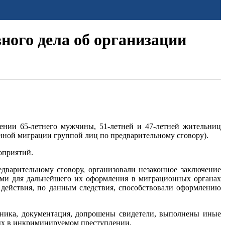
ного дела об организации
нии 65-летнего мужчины, 51-летней и 47-летней жительниц
конной миграции группой лиц по предварительному сговору).
оприятий.
дварительному сговору, организовали незаконное заключение
ами для дальнейшего их оформления в миграционных органах
действия, по данным следствия, способствовали оформлению
хника, документация, допрошены свидетели, выполнены иные
мых в инкриминируемом преступлении.