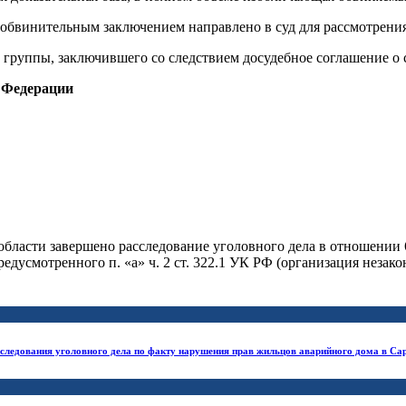
 обвинительным заключением направлено в суд для рассмотрения
группы, заключившего со следствием досудебное соглашение о со
 Федерации
ласти завершено расследование уголовного дела в отношении 
едусмотренного п. «а» ч. 2 ст. 322.1 УК РФ (организация неза
сследования уголовного дела по факту нарушения прав жильцов аварийного дома в Са