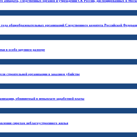
го аппарата, следственных органов и учреждений СК России, дислоцированных в Моск
 года общеобразовательных организаций Следственного комитета Российской Федераци
тки в особо крупном размере
еля строительной организации в заказном убийстве
ганизации, обвиняемый в невыплате заработной платы
авления сиротам неблагоустроенного жилья