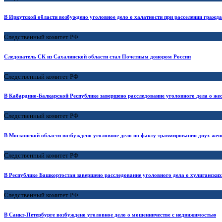
В Иркутской области возбуждено уголовное дело о халатности при расселении гражд
Следственный комитет РФ
Следователь СК из Сахалинской области стал Почетным донором России
Следственный комитет РФ
В Кабардино-Балкарской Республике завершено расследование уголовного дела о ж
Следственный комитет РФ
В Московской области возбуждено уголовное дело по факту травмирования двух женщ
Следственный комитет РФ
В Республике Башкортостан завершено расследование уголовного дела о хулигански
Следственный комитет РФ
В Санкт-Петербурге возбуждено уголовное дело о мошенничестве с недвижимостью