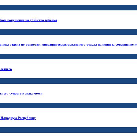
обом покушения на убийство ребенка
льника отдела по вопросам миграции территориального отдела полиции за совершение 
летнего
ы его супруге и знакомому
ю Народную Республику