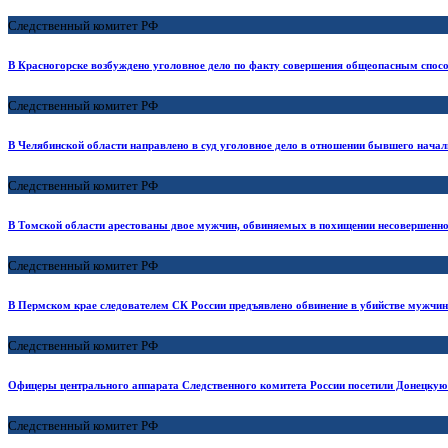
Следственный комитет РФ
В Красногорске возбуждено уголовное дело по факту совершения общеопасным спос
Следственный комитет РФ
В Челябинской области направлено в суд уголовное дело в отношении бывшего нача
Следственный комитет РФ
В Томской области арестованы двое мужчин, обвиняемых в похищении несовершенно
Следственный комитет РФ
В Пермском крае следователем СК России предъявлено обвинение в убийстве мужчин
Следственный комитет РФ
Офицеры центрального аппарата Следственного комитета России посетили Донецку
Следственный комитет РФ