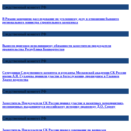
Следственный комитет РФ
В Рязани завершено расследование по уголовному делу в отношении бывшего
регионального министра строительного комплекса
Следственный комитет РФ
Вынесен приговор исполняющему обязанности заместителя председателя
правительства Республики Башкортостан
Следственный комитет РФ
Сотрудники Следственного комитета и курсанты Московской академии СК России
имени А.Я. Сухарева приняли участие в богослужении, прошедшем в Главном
Храме ведомства
Следственный комитет РФ
Заместитель Председателя СК России принял участие в памятных мероприятиях,
посвященных выдающемуся российскому историку-правоведу Д.О. Серову
Следственный комитет РФ
Заместитель Председателя СК России провел совещание по вопросам