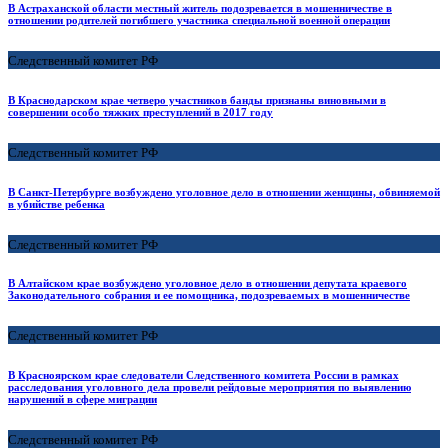
В Астраханской области местный житель подозревается в мошенничестве в
отношении родителей погибшего участника специальной военной операции
Следственный комитет РФ
В Краснодарском крае четверо участников банды признаны виновными в
совершении особо тяжких преступлений в 2017 году
Следственный комитет РФ
В Санкт-Петербурге возбуждено уголовное дело в отношении женщины, обвиняемой
в убийстве ребенка
Следственный комитет РФ
В Алтайском крае возбуждено уголовное дело в отношении депутата краевого
Законодательного собрания и ее помощника, подозреваемых в мошенничестве
Следственный комитет РФ
В Красноярском крае следователи Следственного комитета России в рамках
расследования уголовного дела провели рейдовые мероприятия по выявлению
нарушений в сфере миграции
Следственный комитет РФ