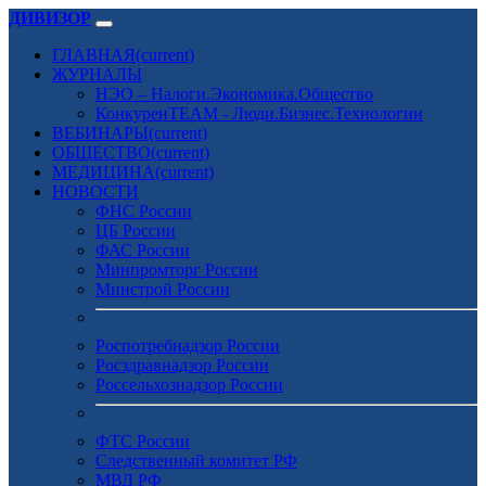
ДИВИЗОР
ГЛАВНАЯ
(current)
ЖУРНАЛЫ
НЭО – Налоги.Экономика.Общество
КонкуренTEAM - Люди.Бизнес.Технологии
ВЕБИНАРЫ
(current)
ОБЩЕСТВО
(current)
МЕДИЦИНА
(current)
НОВОСТИ
ФНС России
ЦБ России
ФАС России
Минпромторг России
Минстрой России
Роспотребнадзор России
Росздравнадзор России
Россельхознадзор России
ФТС России
Следственный комитет РФ
МВД РФ