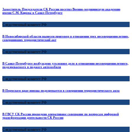
Заместитель Председателя СК России посетил Военно-медицинскую академию
имени С.М. Кирова в Санкт-Петербурге
Следственный комитет РФ
В Новосибирской области вынесен приговор в отношении трех несовершеннолетних,
совершивших террористический акт
Следственный комитет РФ
В Санкт-Петербурге возбуждено уголовное дело в отношении несовершеннолетнего,
подозреваемого в поджоге автомобиля
Следственный комитет РФ
В Пермском крае юноша подозревается в совершении террористического акта
Следственный комитет РФ
В ГВСУ СК России проведено оперативное совещание по вопросам цифровой
трансформации деятельности СК России
Следственный комитет РФ