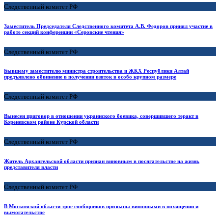
Следственный комитет РФ
Заместитель Председателя Следственного комитета А.В. Федоров принял участие в
работе секций конференции «Серовские чтения»
Следственный комитет РФ
Бывшему заместителю министра строительства и ЖКХ Республики Алтай
предъявлено обвинение в получении взяток в особо крупном размере
Следственный комитет РФ
Вынесен приговор в отношении украинского боевика, совершившего теракт в
Кореневском районе Курской области
Следственный комитет РФ
Житель Архангельской области признан виновным в посягательстве на жизнь
представителя власти
Следственный комитет РФ
В Московской области трое сообщников признаны виновными в похищении и
вымогательстве