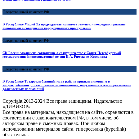
Следственный комитет РФ
В Республике Марий Эл председатель комитета закупок и посредник признаны
виновными в совершении коррупционных преступлений
Следственный комитет РФ
СК России заключено соглашение о сотрудничестве с Санкт-Петербургской
государственной консерваторией имени Н.А. Римского-Корсакова
Следственный комитет РФ
В Республике Татарстан бывший глава района признан виновным в
злоупотреблении должностными полномочиями, получении взятки и превышении
должностных полномочий
Copyright
2013-2024 Все права защищены, Издательство
«ДИВИЗОР».
Все права на материалы, находящиеся на сайте, охраняются в
соответствии с законодательством РФ, в том числе, об
авторском праве и смежных правах. При любом
использовании материалов сайта, гиперссылка (hyperlink)
обязательна.