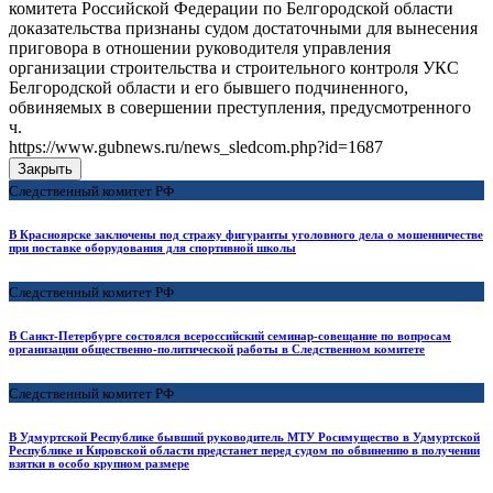
комитета Российской Федерации по Белгородской области
доказательства признаны судом достаточными для вынесения
приговора в отношении руководителя управления
организации строительства и строительного контроля УКС
Белгородской области и его бывшего подчиненного,
обвиняемых в совершении преступления, предусмотренного
ч.
https://www.gubnews.ru/news_sledcom.php?id=1687
Закрыть
Следственный комитет РФ
В Красноярске заключены под стражу фигуранты уголовного дела о мошенничестве
при поставке оборудования для спортивной школы
Следственный комитет РФ
В Санкт-Петербурге состоялся всероссийский семинар-совещание по вопросам
организации общественно-политической работы в Следственном комитете
Следственный комитет РФ
В Удмуртской Республике бывший руководитель МТУ Росимущество в Удмуртской
Республике и Кировской области предстанет перед судом по обвинению в получении
взятки в особо крупном размере