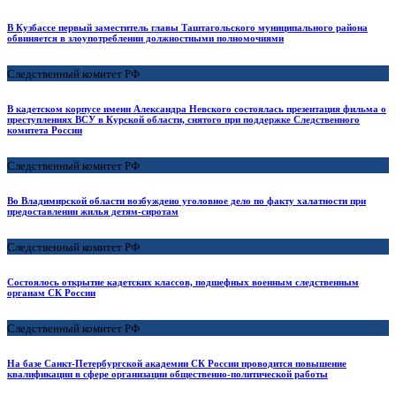
В Кузбассе первый заместитель главы Таштагольского муниципального района
обвиняется в злоупотреблении должностными полномочиями
Следственный комитет РФ
В кадетском корпусе имени Александра Невского состоялась презентация фильма о
преступлениях ВСУ в Курской области, снятого при поддержке Следственного
комитета России
Следственный комитет РФ
Во Владимирской области возбуждено уголовное дело по факту халатности при
предоставлении жилья детям-сиротам
Следственный комитет РФ
Состоялось открытие кадетских классов, подшефных военным следственным
органам СК России
Следственный комитет РФ
На базе Санкт-Петербургской академии СК России проводится повышение
квалификации в сфере организации общественно-политической работы