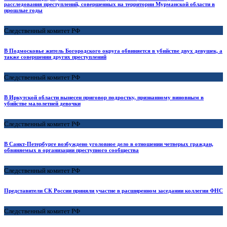
расследования преступлений, совершенных на территории Мурманской области в
прошлые годы
Следственный комитет РФ
В Подмосковье житель Богородского округа обвиняется в убийстве двух девушек, а
также совершении других преступлений
Следственный комитет РФ
В Иркутской области вынесен приговор подростку, признанному виновным в
убийстве малолетней девочки
Следственный комитет РФ
В Санкт-Петербурге возбуждено уголовное дело в отношении четверых граждан,
обвиняемых в организации преступного сообщества
Следственный комитет РФ
Представители СК России приняли участие в расширенном заседании коллегии ФНС
Следственный комитет РФ