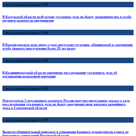
Следственный комитет РФ
В Калужской области возбуждено уголовное дело по факту мошенничества в особо
крупном размере на предприятии
Следственный комитет РФ
В Краснодарском крае перед судом предстанет мужчина, обвиняемый в совершении
особо тяжкого преступления более 20 лет назад
Следственный комитет РФ
В Калининградской области завершено расследование уголовного дела об
организации незаконной миграции
Следственный комитет РФ
Председатель Следственного комитета России поручил представить доклад о ходе
расследования уголовного дела по факту нарушения прав жильцов аварийного
дома в Саратовской области
Следственный комитет РФ
Вынесен обвинительный приговор в отношении бывшего руководителя одного из
бюджетных учреждений Рязанской области