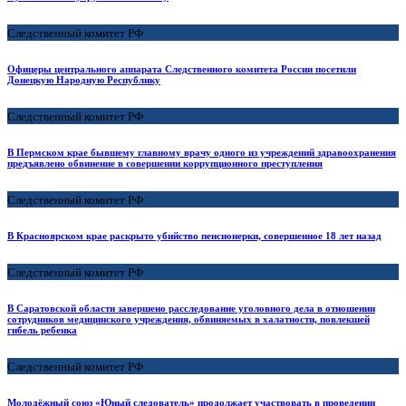
Следственный комитет РФ
Офицеры центрального аппарата Следственного комитета России посетили
Донецкую Народную Республику
Следственный комитет РФ
В Пермском крае бывшему главному врачу одного из учреждений здравоохранения
предъявлено обвинение в совершении коррупционного преступления
Следственный комитет РФ
В Красноярском крае раскрыто убийство пенсионерки, совершенное 18 лет назад
Следственный комитет РФ
В Саратовской области завершено расследование уголовного дела в отношении
сотрудников медицинского учреждения, обвиняемых в халатности, повлекшей
гибель ребенка
Следственный комитет РФ
Молодёжный союз «Юный следователь» продолжает участвовать в проведении