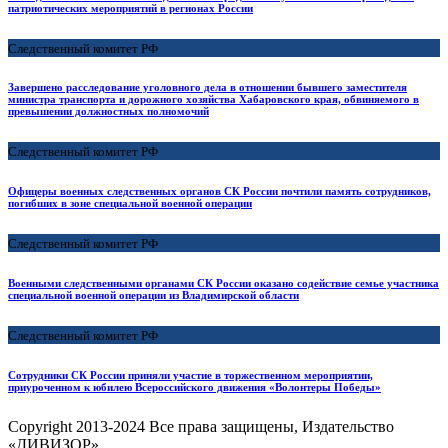
патриотических мероприятий в регионах России
Следственный комитет РФ
Завершено расследование уголовного дела в отношении бывшего заместителя
министра транспорта и дорожного хозяйства Хабаровского края, обвиняемого в
превышении должностных полномочий
Следственный комитет РФ
Офицеры военных следственных органов СК России почтили память сотрудников,
погибших в зоне специальной военной операции
Следственный комитет РФ
Военными следственными органами СК России оказано содействие семье участника
специальной военной операции из Владимирской области
Следственный комитет РФ
Сотрудники СК России приняли участие в торжественном мероприятии,
приуроченном к юбилею Всероссийского движения «Волонтеры Победы»
Copyright
2013-2024 Все права защищены, Издательство
«ДИВИЗОР».