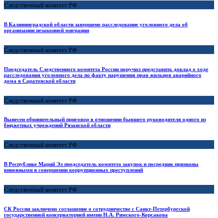
Следственный комитет РФ
В Калининградской области завершено расследование уголовного дела об
организации незаконной миграции
Следственный комитет РФ
Председатель Следственного комитета России поручил представить доклад о ходе
расследования уголовного дела по факту нарушения прав жильцов аварийного
дома в Саратовской области
Следственный комитет РФ
Вынесен обвинительный приговор в отношении бывшего руководителя одного из
бюджетных учреждений Рязанской области
Следственный комитет РФ
В Республике Марий Эл председатель комитета закупок и посредник признаны
виновными в совершении коррупционных преступлений
Следственный комитет РФ
СК России заключено соглашение о сотрудничестве с Санкт-Петербургской
государственной консерваторией имени Н.А. Римского-Корсакова