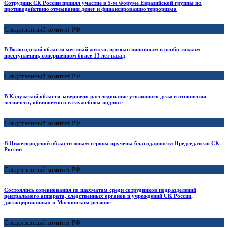
Сотрудник СК России принял участие в 5-м Форуме Евразийской группы по
противодействию отмывания денег и финансированию терроризма
Следственный комитет РФ
В Вологодской области местный житель признан виновным в особо тяжком
преступлении, совершенном более 13 лет назад
Следственный комитет РФ
В Калужской области завершено расследование уголовного дела в отношении
лесничего, обвиняемого в служебном подлоге
Следственный комитет РФ
В Нижегородской области юным героям вручены благодарности Председателя СК
России
Следственный комитет РФ
Состоялись соревнования по шахматам среди сотрудников подразделений
центрального аппарата, следственных органов и учреждений СК России,
дислоцированных в Московском регионе
Следственный комитет РФ