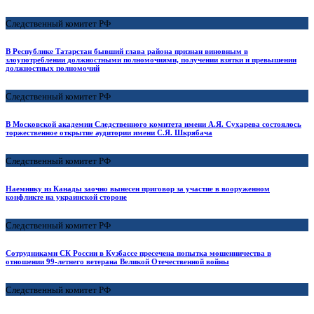
Следственный комитет РФ
В Республике Татарстан бывший глава района признан виновным в
злоупотреблении должностными полномочиями, получении взятки и превышении
должностных полномочий
Следственный комитет РФ
В Московской академии Следственного комитета имени А.Я. Сухарева состоялось
торжественное открытие аудитории имени С.Я. Шкрябача
Следственный комитет РФ
Наемнику из Канады заочно вынесен приговор за участие в вооруженном
конфликте на украинской стороне
Следственный комитет РФ
Сотрудниками СК России в Кузбассе пресечена попытка мошенничества в
отношении 99-летнего ветерана Великой Отечественной войны
Следственный комитет РФ