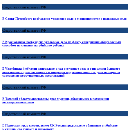
Следственный комитет РФ
В Санкт-Петербурге возбуждено уголовное дело о мошенничестве с недвижимостью
Следственный комитет РФ
В Красногорске возбуждено уголовное дело по факту совершения общеопасным
способом покушения на убийство ребенка
Следственный комитет РФ
В Челябинской области направлено в суд уголовное дело в отношении бывшего
начальника отдела по вопросам миграции территориального отдела полиции за
совершение коррупционных преступлений
Следственный комитет РФ
В Томской области арестованы двое мужчин, обвиняемых в похищении
несовершеннолетнего
Следственный комитет РФ
В Пермском крае следователем СК России предъявлено обвинение в убийстве
мужчины его супруге и знакомому