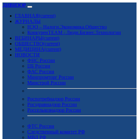
ДИВИЗОР
ГЛАВНАЯ
(current)
ЖУРНАЛЫ
НЭО – Налоги.Экономика.Общество
КонкуренTEAM - Люди.Бизнес.Технологии
ВЕБИНАРЫ
(current)
ОБЩЕСТВО
(current)
МЕДИЦИНА
(current)
НОВОСТИ
ФНС России
ЦБ России
ФАС России
Минпромторг России
Минстрой России
Роспотребнадзор России
Росздравнадзор России
Россельхознадзор России
ФТС России
Следственный комитет РФ
МВД РФ