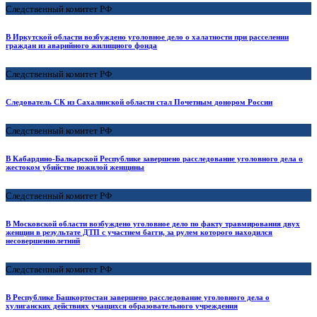
Следственный комитет РФ
В Иркутской области возбуждено уголовное дело о халатности при расселении
граждан из аварийного жилищного фонда
Следственный комитет РФ
Следователь СК из Сахалинской области стал Почетным донором России
Следственный комитет РФ
В Кабардино-Балкарской Республике завершено расследование уголовного дела о
жестоком убийстве пожилой женщины
Следственный комитет РФ
В Московской области возбуждено уголовное дело по факту травмирования двух
женщин в результате ДТП с участием багги, за рулем которого находился
несовершеннолетний
Следственный комитет РФ
В Республике Башкортостан завершено расследование уголовного дела о
хулиганских действиях учащихся образовательного учреждения