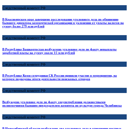
Следственный комитет РФ
В Красноярском крае завершено расследование уголовного дела по обвинению
бывшего директора коммерческой организации в уклонении от уплаты налогов на
сумму более 279 млн рублей
Следственный комитет РФ
В Республике Башкортостан возбуждено уголовное дело по факту невыплаты
заработной платы на сумму около 15 млн рублей
Следственный комитет РФ
В Республике Коми сотрудники СК России приняли участие в мероприятии, на
котором подведены итоги деятельности поисковых отрядов
Следственный комитет РФ
Возбуждено уголовное дело по факту злоупотребления должностными
полномочиями бывшим председателем комитета по культуре города Челябинска
Следственный комитет РФ
В Новосибирской области возбуждено два уголовных дела в отношении местных