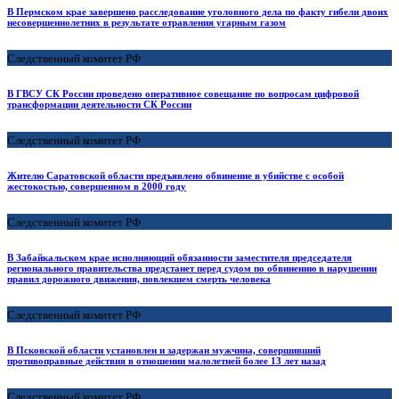
В Пермском крае завершено расследование уголовного дела по факту гибели двоих
несовершеннолетних в результате отравления угарным газом
Следственный комитет РФ
В ГВСУ СК России проведено оперативное совещание по вопросам цифровой
трансформации деятельности СК России
Следственный комитет РФ
Жителю Саратовской области предъявлено обвинение в убийстве с особой
жестокостью, совершенном в 2000 году
Следственный комитет РФ
В Забайкальском крае исполняющий обязанности заместителя председателя
регионального правительства предстанет перед судом по обвинению в нарушении
правил дорожного движения, повлекшем смерть человека
Следственный комитет РФ
В Псковской области установлен и задержан мужчина, совершивший
противоправные действия в отношении малолетней более 13 лет назад
Следственный комитет РФ