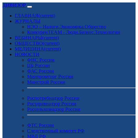
ДИВИЗОР
ГЛАВНАЯ
(current)
ЖУРНАЛЫ
НЭО – Налоги.Экономика.Общество
КонкуренTEAM - Люди.Бизнес.Технологии
ВЕБИНАРЫ
(current)
ОБЩЕСТВО
(current)
МЕДИЦИНА
(current)
НОВОСТИ
ФНС России
ЦБ России
ФАС России
Минпромторг России
Минстрой России
Роспотребнадзор России
Росздравнадзор России
Россельхознадзор России
ФТС России
Следственный комитет РФ
МВД РФ