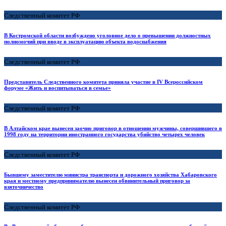
Следственный комитет РФ
В Костромской области возбуждено уголовное дело о превышении должностных
полномочий при вводе в эксплуатацию объекта водоснабжения
Следственный комитет РФ
Представитель Следственного комитета приняла участие в IV Всероссийском
форуме «Жить и воспитываться в семье»
Следственный комитет РФ
В Алтайском крае вынесен заочно приговор в отношении мужчины, совершившего в
1998 году на территории иностранного государства убийство четырех человек
Следственный комитет РФ
Бывшему заместителю министра транспорта и дорожного хозяйства Хабаровского
края и местному предпринимателю вынесен обвинительный приговор за
взяточничество
Следственный комитет РФ