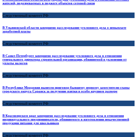
жителей, подозреваемых в поджоге объектов сотовой связи
Следственный комитет РФ
В Ульяновской области завершено расследование уголовного дела о невыплате
заработной платы
Следственный комитет РФ
В Санкт-Петербурге завершено расследование уголовного дела в отношении
генерального директора строительной организации, обвиняемой в уклонении от
уплаты налогов
Следственный комитет РФ
В Республике Мордовия вынесен приговор бывшему первому заместителю главы
городского округа Саранск за получение взятки в особо крупном размере
Следственный комитет РФ
В Красноярском крае завершено расследование уголовного дела в отношении
индивидуального предпринимателя, обвиняемого в изготовлении некачественной
продукции питания для школьников
Следственный комитет РФ