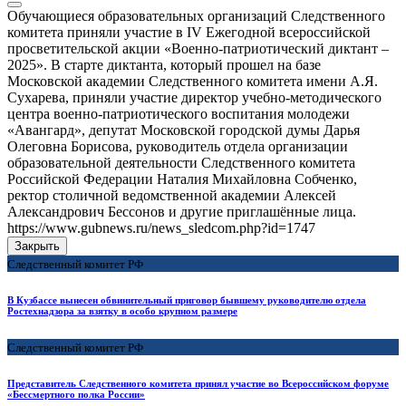
Обучающиеся образовательных организаций Следственного
комитета приняли участие в IV Ежегодной всероссийской
просветительской акции «Военно-патриотический диктант –
2025». В старте диктанта, который прошел на базе
Московской академии Следственного комитета имени А.Я.
Сухарева, приняли участие директор учебно-методического
центра военно-патриотического воспитания молодежи
«Авангард», депутат Московской городской думы Дарья
Олеговна Борисова, руководитель отдела организации
образовательной деятельности Следственного комитета
Российской Федерации Наталия Михайловна Собченко,
ректор столичной ведомственной академии Алексей
Александрович Бессонов и другие приглашённые лица.
https://www.gubnews.ru/news_sledcom.php?id=1747
Закрыть
Следственный комитет РФ
В Кузбассе вынесен обвинительный приговор бывшему руководителю отдела
Ростехнадзора за взятку в особо крупном размере
Следственный комитет РФ
Представитель Следственного комитета принял участие во Всероссийском форуме
«Бессмертного полка России»