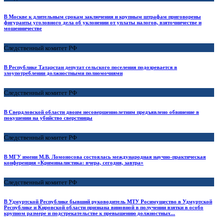
В Москве к длительным срокам заключения и крупным штрафам приговорены
фигуранты уголовного дела об уклонении от уплаты налогов, взяточничестве и
мошенничестве
Следственный комитет РФ
В Республике Татарстан депутат сельского поселения подозревается в
злоупотреблении должностными полномочиями
Следственный комитет РФ
В Свердловской области двоим несовершеннолетним предъявлено обвинение в
покушении на убийство сверстницы
Следственный комитет РФ
В МГУ имени М.В. Ломоносова состоялась международная научно-практическая
конференция «Криминалистика: вчера, сегодня, завтра»
Следственный комитет РФ
В Удмуртской Республике бывший руководитель МТУ Росимущество в Удмуртской
Республике и Кировской области признана виновной в получении взятки в особо
крупном размере и подстрекательстве к превышению должностных...