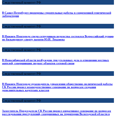
Следственный комитет РФ
В Санкт-Петербурге проверены строительные работы в современной генетической
лаборатории
Следственный комитет РФ
В Нижнем Новгороде среди сотрудников ведомства состоялся Всероссийский турнир
по бильярдному спорту памяти Ю.И. Леканова
Следственный комитет РФ
В Новосибирской области возбуждено три уголовных дела в отношении местных
жителей, совершивших поджог объектов сотовой связи
Следственный комитет РФ
В Нижнем Новгороде руководитель управления общественно-политической работы
СК России провел межведомственное совещание по вопросам создания
дополнительных кадетских классов
Следственный комитет РФ
Заместитель Председателя СК России провел оперативное совещание по вопросам
расследования преступлений, совершенных на территории Вологодской области в