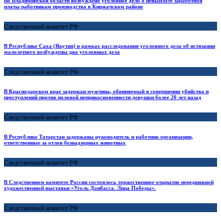
Во Владимирской области возбуждено уголовное дело о невыплате заработной
платы работникам производства в Киржачском районе
Следственный комитет РФ
В Республике Саха (Якутия) в рамках расследования уголовного дела об истязании
малолетнего возбуждены два уголовных дела
Следственный комитет РФ
В Краснодарском крае задержан мужчина, обвиняемый в совершении убийства и
преступлений против половой неприкосновенности девушки более 20 лет назад
Следственный комитет РФ
В Республике Татарстан задержаны руководитель и работник организации,
ответственные за отлов безнадзорных животных
Следственный комитет РФ
В Следственном комитете России состоялось торжественное открытие передвижной
художественной выставки «Уголь Донбасса. Лица Победы».
Следственный комитет РФ