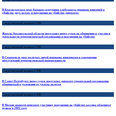
В Краснодарском крае бывшая сотрудница хлебозавода признана виновной в
убийстве двух коллег и покушении на убийство директора
Следственный комитет РФ
Житель Архангельской области предстанет перед судом по обвинению в участии в
деятельности террористической организации и покушении на убийство
Следственный комитет РФ
В Ставрополе двое молодых людей признаны виновными в совершении
преступлений террористической направленности
Следственный комитет РФ
В Санкт-Петербурге перед судом предстанет директор строительной организации,
обвиняемый в уклонении от уплаты налогов
Следственный комитет РФ
В Москве вынесен приговор участнику покушения на убийство кассира обменного
пункта в 2002 году