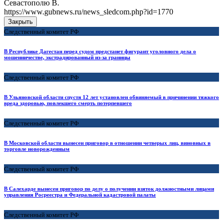
Севастополю В.
https://www.gubnews.ru/news_sledcom.php?id=1770
Закрыть
Следственный комитет РФ
В Республике Дагестан перед судом предстанет фигурант уголовного дела о
мошенничестве, экстрадированный из-за границы
Следственный комитет РФ
В Ульяновской области спустя 12 лет установлен обвиняемый в причинении тяжкого
вреда здоровью, повлекшего смерть потерпевшего
Следственный комитет РФ
В Московской области вынесен приговор в отношении четверых лиц, виновных в
торговле новорожденным
Следственный комитет РФ
В Салехарде вынесен приговор по делу о получении взяток должностными лицами
управления Росреестра и Федеральной кадастровой палаты
Следственный комитет РФ