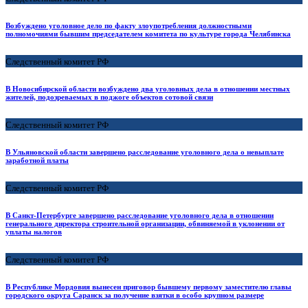
Возбуждено уголовное дело по факту злоупотребления должностными
полномочиями бывшим председателем комитета по культуре города Челябинска
Следственный комитет РФ
В Новосибирской области возбуждено два уголовных дела в отношении местных
жителей, подозреваемых в поджоге объектов сотовой связи
Следственный комитет РФ
В Ульяновской области завершено расследование уголовного дела о невыплате
заработной платы
Следственный комитет РФ
В Санкт-Петербурге завершено расследование уголовного дела в отношении
генерального директора строительной организации, обвиняемой в уклонении от
уплаты налогов
Следственный комитет РФ
В Республике Мордовия вынесен приговор бывшему первому заместителю главы
городского округа Саранск за получение взятки в особо крупном размере