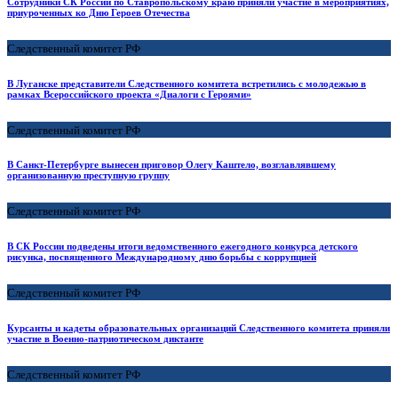
Сотрудники СК России по Ставропольскому краю приняли участие в мероприятиях,
приуроченных ко Дню Героев Отечества
Следственный комитет РФ
В Луганске представители Следственного комитета встретились с молодежью в
рамках Всероссийского проекта «Диалоги с Героями»
Следственный комитет РФ
В Санкт-Петербурге вынесен приговор Олегу Каштело, возглавлявшему
организованную преступную группу
Следственный комитет РФ
В СК России подведены итоги ведомственного ежегодного конкурса детского
рисунка, посвященного Международному дню борьбы с коррупцией
Следственный комитет РФ
Курсанты и кадеты образовательных организаций Следственного комитета приняли
участие в Военно-патриотическом диктанте
Следственный комитет РФ