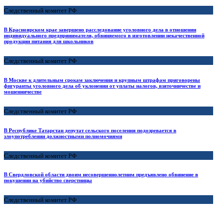
Следственный комитет РФ
В Красноярском крае завершено расследование уголовного дела в отношении
индивидуального предпринимателя, обвиняемого в изготовлении некачественной
продукции питания для школьников
Следственный комитет РФ
В Москве к длительным срокам заключения и крупным штрафам приговорены
фигуранты уголовного дела об уклонении от уплаты налогов, взяточничестве и
мошенничестве
Следственный комитет РФ
В Республике Татарстан депутат сельского поселения подозревается в
злоупотреблении должностными полномочиями
Следственный комитет РФ
В Свердловской области двоим несовершеннолетним предъявлено обвинение в
покушении на убийство сверстницы
Следственный комитет РФ