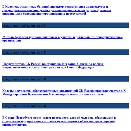
В Краснодарском крае бывший директор департамента архитектуры и
градостроительства городской администрации и его посредник признаны
виновными в совершении коррупционных преступлений
Следственный комитет РФ
Житель Кузбасса признан виновным в участии в деятельности террористической
организации
Следственный комитет РФ
Представитель СК России выступил на заседании Совета по военно-
патриотическому воспитанию граждан при Совете Федерации
Следственный комитет РФ
Кадеты и курсанты образовательных организаций СК России приняли участие в X
Международном Кремлевском Благотворительном Кадетском Бале
Следственный комитет РФ
В Санкт-Петербурге перед судом престанет молодой человек, обвиняемый в
совершении террористического акта путем поджога объектов транспортной
инфраструктуры