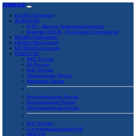
ДИВИЗОР
ГЛАВНАЯ
(current)
ЖУРНАЛЫ
НЭО – Налоги.Экономика.Общество
КонкуренTEAM - Люди.Бизнес.Технологии
ВЕБИНАРЫ
(current)
ОБЩЕСТВО
(current)
МЕДИЦИНА
(current)
НОВОСТИ
ФНС России
ЦБ России
ФАС России
Минпромторг России
Минстрой России
Роспотребнадзор России
Росздравнадзор России
Россельхознадзор России
ФТС России
Следственный комитет РФ
МВД РФ