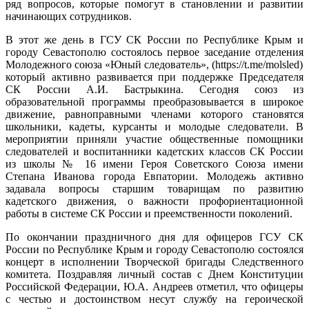
ряд вопросов, которые помогут в становлении и развитии
начинающих сотрудников.
В этот же день в ГСУ СК России по Республике Крым и
городу Севастополю состоялось первое заседание отделения
Молодежного союза «Юный следователь», (https://t.me/molsled)
который активно развивается при поддержке Председателя
СК России А.И. Бастрыкина. Сегодня союз из
образовательной программы преобразовывается в широкое
движение, равноправными членами которого становятся
школьники, кадеты, курсанты и молодые следователи. В
мероприятии приняли участие общественные помощники
следователей и воспитанники кадетских классов СК России
из школы № 16 имени Героя Советского Союза имени
Степана Иванова города Евпатории. Молодежь активно
задавала вопросы старшим товарищам по развитию
кадетского движения, о важности профориентационной
работы в системе СК России и преемственности поколений.
По окончании праздничного дня для офицеров ГСУ СК
России по Республике Крым и городу Севастополю состоялся
концерт в исполнении Творческой бригады Следственного
комитета. Поздравляя личный состав с Днем Конституции
Российской Федерации, Ю.А. Андреев отметил, что офицеры
с честью и достоинством несут службу на героической