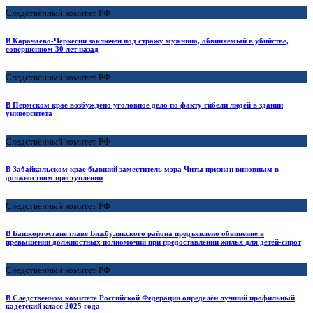
Следственный комитет РФ
В Карачаево-Черкесии заключен под стражу мужчина, обвиняемый в убийстве,
совершенном 30 лет назад
Следственный комитет РФ
В Пермском крае возбуждено уголовное дело по факту гибели людей в здании
университета
Следственный комитет РФ
В Забайкальском крае бывший заместитель мэра Читы признан виновным в
должностном преступлении
Следственный комитет РФ
В Башкортостане главе Бижбулякского района предъявлено обвинение в
превышении должностных полномочий при предоставлении жилья для детей-сирот
Следственный комитет РФ
В Следственном комитете Российской Федерации определён лучший профильный
кадетский класс 2025 года