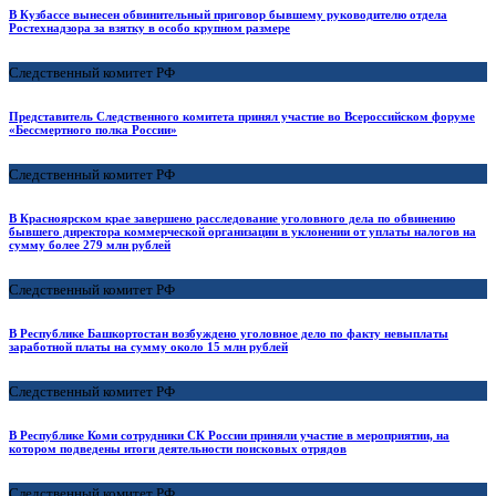
В Кузбассе вынесен обвинительный приговор бывшему руководителю отдела
Ростехнадзора за взятку в особо крупном размере
Следственный комитет РФ
Представитель Следственного комитета принял участие во Всероссийском форуме
«Бессмертного полка России»
Следственный комитет РФ
В Красноярском крае завершено расследование уголовного дела по обвинению
бывшего директора коммерческой организации в уклонении от уплаты налогов на
сумму более 279 млн рублей
Следственный комитет РФ
В Республике Башкортостан возбуждено уголовное дело по факту невыплаты
заработной платы на сумму около 15 млн рублей
Следственный комитет РФ
В Республике Коми сотрудники СК России приняли участие в мероприятии, на
котором подведены итоги деятельности поисковых отрядов
Следственный комитет РФ