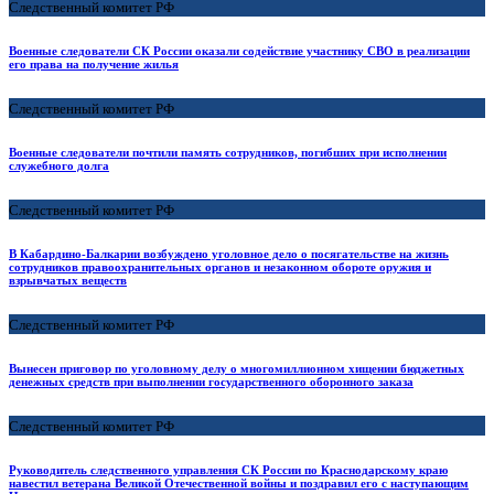
Следственный комитет РФ
Военные следователи СК России оказали содействие участнику СВО в реализации
его права на получение жилья
Следственный комитет РФ
Военные следователи почтили память сотрудников, погибших при исполнении
служебного долга
Следственный комитет РФ
В Кабардино-Балкарии возбуждено уголовное дело о посягательстве на жизнь
сотрудников правоохранительных органов и незаконном обороте оружия и
взрывчатых веществ
Следственный комитет РФ
Вынесен приговор по уголовному делу о многомиллионном хищении бюджетных
денежных средств при выполнении государственного оборонного заказа
Следственный комитет РФ
Руководитель следственного управления СК России по Краснодарскому краю
навестил ветерана Великой Отечественной войны и поздравил его с наступающим