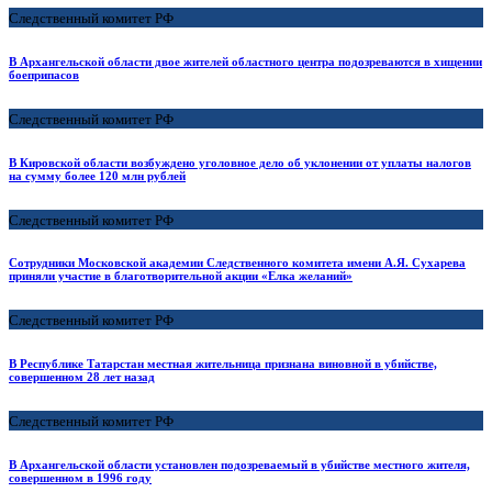
Следственный комитет РФ
В Архангельской области двое жителей областного центра подозреваются в хищении
боеприпасов
Следственный комитет РФ
В Кировской области возбуждено уголовное дело об уклонении от уплаты налогов
на сумму более 120 млн рублей
Следственный комитет РФ
Сотрудники Московской академии Следственного комитета имени А.Я. Сухарева
приняли участие в благотворительной акции «Елка желаний»
Следственный комитет РФ
В Республике Татарстан местная жительница признана виновной в убийстве,
совершенном 28 лет назад
Следственный комитет РФ
В Архангельской области установлен подозреваемый в убийстве местного жителя,
совершенном в 1996 году