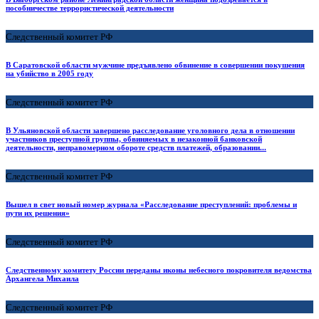
пособничестве террористической деятельности
Следственный комитет РФ
В Саратовской области мужчине предъявлено обвинение в совершении покушения
на убийство в 2005 году
Следственный комитет РФ
В Ульяновской области завершено расследование уголовного дела в отношении
участников преступной группы, обвиняемых в незаконной банковской
деятельности, неправомерном обороте средств платежей, образовании...
Следственный комитет РФ
Вышел в свет новый номер журнала «Расследование преступлений: проблемы и
пути их решения»
Следственный комитет РФ
Следственному комитету России переданы иконы небесного покровителя ведомства
Архангела Михаила
Следственный комитет РФ