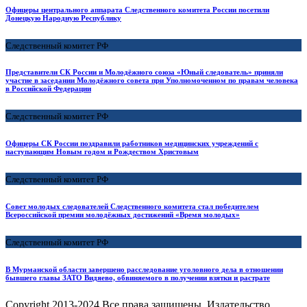
Офицеры центрального аппарата Следственного комитета России посетили
Донецкую Народную Республику
Следственный комитет РФ
Представители СК России и Молодёжного союза «Юный следователь» приняли
участие в заседании Молодёжного совета при Уполномоченном по правам человека
в Российской Федерации
Следственный комитет РФ
Офицеры СК России поздравили работников медицинских учреждений с
наступающим Новым годом и Рождеством Христовым
Следственный комитет РФ
Совет молодых следователей Следственного комитета стал победителем
Всероссийской премии молодёжных достижений «Время молодых»
Следственный комитет РФ
В Мурманской области завершено расследование уголовного дела в отношении
бывшего главы ЗАТО Видяево, обвиняемого в получении взятки и растрате
Copyright
2013-2024 Все права защищены, Издательство