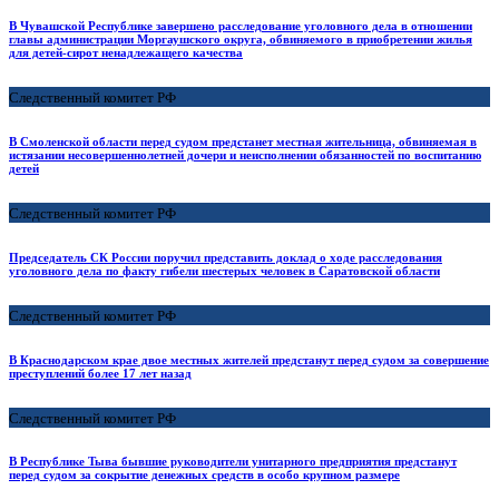
В Чувашской Республике завершено расследование уголовного дела в отношении
главы администрации Моргаушского округа, обвиняемого в приобретении жилья
для детей-сирот ненадлежащего качества
Следственный комитет РФ
В Смоленской области перед судом предстанет местная жительница, обвиняемая в
истязании несовершеннолетней дочери и неисполнении обязанностей по воспитанию
детей
Следственный комитет РФ
Председатель СК России поручил представить доклад о ходе расследования
уголовного дела по факту гибели шестерых человек в Саратовской области
Следственный комитет РФ
В Краснодарском крае двое местных жителей предстанут перед судом за совершение
преступлений более 17 лет назад
Следственный комитет РФ
В Республике Тыва бывшие руководители унитарного предприятия предстанут
перед судом за сокрытие денежных средств в особо крупном размере