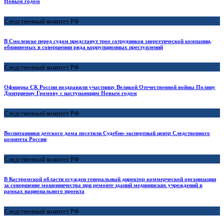
Новым годом
Следственный комитет РФ
В Смоленске перед судом предстанут трое сотрудников энергетической компании,
обвиняемых в совершении ряда коррупционных преступлений
Следственный комитет РФ
Офицеры СК России поздравили участницу Великой Отечественной войны Полину
Дмитриевну Громову с наступающим Новым годом
Следственный комитет РФ
Воспитанники детского дома посетили Судебно-экспертный центр Следственного
комитета России
Следственный комитет РФ
В Костромской области осужден генеральный директор коммерческой организации
за совершение мошенничества при ремонте зданий медицинских учреждений в
рамках национального проекта
Следственный комитет РФ