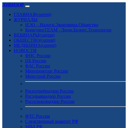
ДИВИЗОР
ГЛАВНАЯ
(current)
ЖУРНАЛЫ
НЭО – Налоги.Экономика.Общество
КонкуренTEAM - Люди.Бизнес.Технологии
ВЕБИНАРЫ
(current)
ОБЩЕСТВО
(current)
МЕДИЦИНА
(current)
НОВОСТИ
ФНС России
ЦБ России
ФАС России
Минпромторг России
Минстрой России
Роспотребнадзор России
Росздравнадзор России
Россельхознадзор России
ФТС России
Следственный комитет РФ
МВД РФ