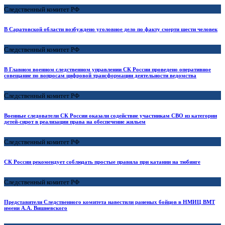
Следственный комитет РФ
В Саратовской области возбуждено уголовное дело по факту смерти шести человек
Следственный комитет РФ
В Главном военном следственном управлении СК России проведено оперативное
совещание по вопросам цифровой трансформации деятельности ведомства
Следственный комитет РФ
Военные следователи СК России оказали содействие участникам СВО из категории
детей-сирот в реализации права на обеспечение жильем
Следственный комитет РФ
СК России рекомендует соблюдать простые правила при катании на тюбинге
Следственный комитет РФ
Представители Следственного комитета навестили раненых бойцов в НМИЦ ВМТ
имени А.А. Вишневского