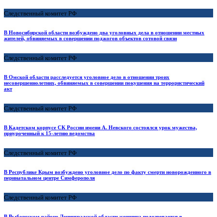
Следственный комитет РФ
В Новосибирской области возбуждено два уголовных дела в отношении местных
жителей, обвиняемых в совершении поджогов объектов сотовой связи
Следственный комитет РФ
В Омской области расследуется уголовное дело в отношении троих
несовершеннолетних, обвиняемых в совершении покушения на террористический
акт
Следственный комитет РФ
В Кадетском корпусе СК России имени А. Невского состоялся урок мужества,
приуроченный к 15-летию ведомства
Следственный комитет РФ
В Республике Крым возбуждено уголовное дело по факту смерти новорожденного в
перинатальном центре Симферополя
Следственный комитет РФ
В Выборгском районе Ленинградской области женщина подозревается в