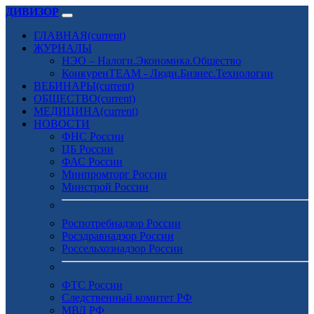
ДИВИЗОР
ГЛАВНАЯ
(current)
ЖУРНАЛЫ
НЭО – Налоги.Экономика.Общество
КонкуренTEAM - Люди.Бизнес.Технологии
ВЕБИНАРЫ
(current)
ОБЩЕСТВО
(current)
МЕДИЦИНА
(current)
НОВОСТИ
ФНС России
ЦБ России
ФАС России
Минпромторг России
Минстрой России
Роспотребнадзор России
Росздравнадзор России
Россельхознадзор России
ФТС России
Следственный комитет РФ
МВД РФ