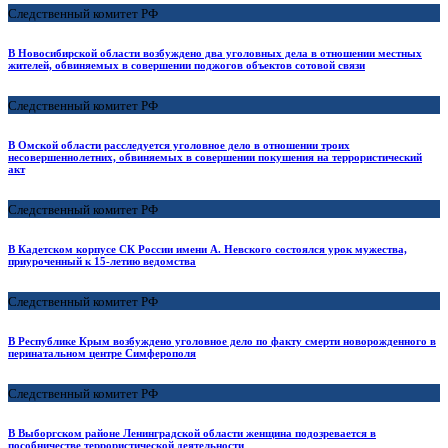
Следственный комитет РФ
В Новосибирской области возбуждено два уголовных дела в отношении местных
жителей, обвиняемых в совершении поджогов объектов сотовой связи
Следственный комитет РФ
В Омской области расследуется уголовное дело в отношении троих
несовершеннолетних, обвиняемых в совершении покушения на террористический
акт
Следственный комитет РФ
В Кадетском корпусе СК России имени А. Невского состоялся урок мужества,
приуроченный к 15-летию ведомства
Следственный комитет РФ
В Республике Крым возбуждено уголовное дело по факту смерти новорожденного в
перинатальном центре Симферополя
Следственный комитет РФ
В Выборгском районе Ленинградской области женщина подозревается в
пособничестве террористической деятельности