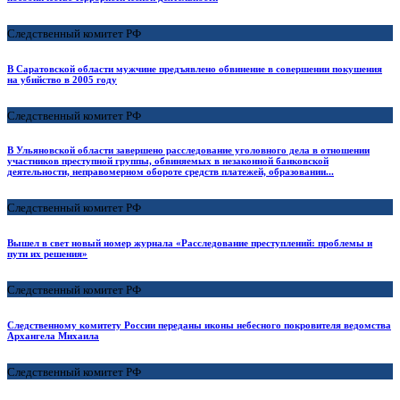
Следственный комитет РФ
В Саратовской области мужчине предъявлено обвинение в совершении покушения
на убийство в 2005 году
Следственный комитет РФ
В Ульяновской области завершено расследование уголовного дела в отношении
участников преступной группы, обвиняемых в незаконной банковской
деятельности, неправомерном обороте средств платежей, образовании...
Следственный комитет РФ
Вышел в свет новый номер журнала «Расследование преступлений: проблемы и
пути их решения»
Следственный комитет РФ
Следственному комитету России переданы иконы небесного покровителя ведомства
Архангела Михаила
Следственный комитет РФ