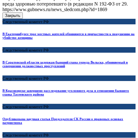
вреда здоровью потерпевшего (в редакции N 192-ФЗ от 29.
https://www.gubnews.ru/news_sledcom.php?id=1869
Закрыть
Следственный комитет РФ
В Екатеринбурге трое местных жителей обвиняются в причастности к покушению на
убийство женщины
Следственный комитет РФ
В Саратовской области задержан бывший глава города Вольска, обвиняемый в
совершении должностных преступлений
Следственный комитет РФ
В Красноярске завершено расследование уголовного дела в отношении бывшего
главы Тасеевского района
Следственный комитет РФ
Опубликована научная статья Председателя СК России о правовых основах
патриотизма
Следственный комитет РФ