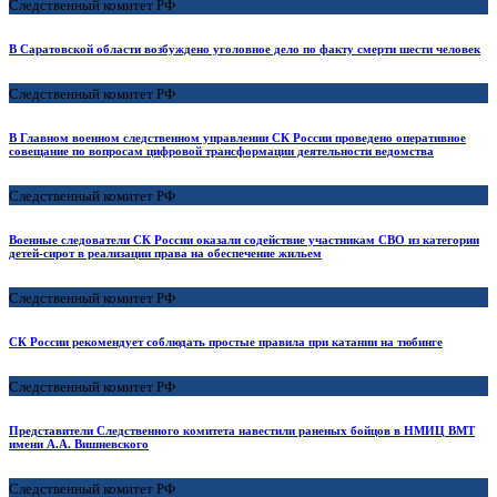
Следственный комитет РФ
В Саратовской области возбуждено уголовное дело по факту смерти шести человек
Следственный комитет РФ
В Главном военном следственном управлении СК России проведено оперативное
совещание по вопросам цифровой трансформации деятельности ведомства
Следственный комитет РФ
Военные следователи СК России оказали содействие участникам СВО из категории
детей-сирот в реализации права на обеспечение жильем
Следственный комитет РФ
СК России рекомендует соблюдать простые правила при катании на тюбинге
Следственный комитет РФ
Представители Следственного комитета навестили раненых бойцов в НМИЦ ВМТ
имени А.А. Вишневского
Следственный комитет РФ