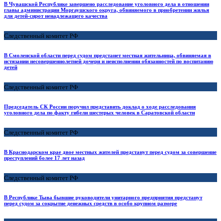
В Чувашской Республике завершено расследование уголовного дела в отношении
главы администрации Моргаушского округа, обвиняемого в приобретении жилья
для детей-сирот ненадлежащего качества
Следственный комитет РФ
В Смоленской области перед судом предстанет местная жительница, обвиняемая в
истязании несовершеннолетней дочери и неисполнении обязанностей по воспитанию
детей
Следственный комитет РФ
Председатель СК России поручил представить доклад о ходе расследования
уголовного дела по факту гибели шестерых человек в Саратовской области
Следственный комитет РФ
В Краснодарском крае двое местных жителей предстанут перед судом за совершение
преступлений более 17 лет назад
Следственный комитет РФ
В Республике Тыва бывшие руководители унитарного предприятия предстанут
перед судом за сокрытие денежных средств в особо крупном размере