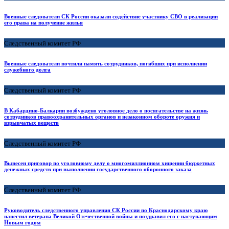
Военные следователи СК России оказали содействие участнику СВО в реализации
его права на получение жилья
Следственный комитет РФ
Военные следователи почтили память сотрудников, погибших при исполнении
служебного долга
Следственный комитет РФ
В Кабардино-Балкарии возбуждено уголовное дело о посягательстве на жизнь
сотрудников правоохранительных органов и незаконном обороте оружия и
взрывчатых веществ
Следственный комитет РФ
Вынесен приговор по уголовному делу о многомиллионном хищении бюджетных
денежных средств при выполнении государственного оборонного заказа
Следственный комитет РФ
Руководитель следственного управления СК России по Краснодарскому краю
навестил ветерана Великой Отечественной войны и поздравил его с наступающим
Новым годом