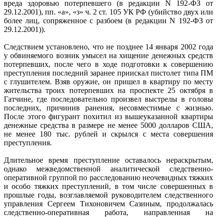
вреда здоровью потерпевшего (в редакции N 192-ФЗ от
29.12.2001), пп. «а», «з» ч. 2 ст. 105 УК РФ (убийство двух или
более лиц, сопряженное с разбоем (в редакции N 192-ФЗ от
29.12.2001)).
Следствием установлено, что не позднее 14 января 2002 года
у обвиняемого возник умысел на хищение денежных средств
потерпевших, после чего в ходе подготовки к совершению
преступления последний заранее приискал пистолет типа ПМ
с глушителем. Взяв оружие, он пришел в квартиру по месту
жительства троих потерпевших на проспекте 25 октября в
Гатчине, где последовательно произвел выстрелы в головы
последних, причинив ранения, несовместимые с жизнью.
После этого фигурант похитил из вышеуказанной квартиры
денежные средства в размере не менее 5000 долларов США,
не менее 180 тыс. рублей и скрылся с места совершения
преступления.
Длительное время преступление оставалось нераскрытым,
однако межведомственной аналитической следственно-
оперативной группой по расследованию неочевидных тяжких
и особо тяжких преступлений, в том числе совершенных в
прошлые годы, возглавляемой руководителем следственного
управления Сергеем Тихоновичем Сазиным, продолжалась
следственно-оперативная работа, направленная на