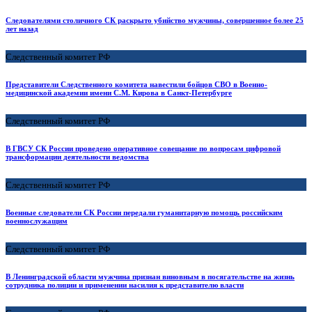
Следователями столичного СК раскрыто убийство мужчины, совершенное более 25
лет назад
Следственный комитет РФ
Представители Следственного комитета навестили бойцов СВО в Военно-
медицинской академии имени С.М. Кирова в Санкт-Петербурге
Следственный комитет РФ
В ГВСУ СК России проведено оперативное совещание по вопросам цифровой
трансформации деятельности ведомства
Следственный комитет РФ
Военные следователи СК России передали гуманитарную помощь российским
военнослужащим
Следственный комитет РФ
В Ленинградской области мужчина признан виновным в посягательстве на жизнь
сотрудника полиции и применении насилия к представителю власти