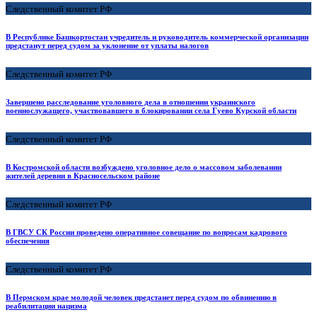
Следственный комитет РФ
В Республике Башкортостан учредитель и руководитель коммерческой организации
предстанут перед судом за уклонение от уплаты налогов
Следственный комитет РФ
Завершено расследование уголовного дела в отношении украинского
военнослужащего, участвовавшего в блокировании села Гуево Курской области
Следственный комитет РФ
В Костромской области возбуждено уголовное дело о массовом заболевании
жителей деревни в Красносельском районе
Следственный комитет РФ
В ГВСУ СК России проведено оперативное совещание по вопросам кадрового
обеспечения
Следственный комитет РФ
В Пермском крае молодой человек предстанет перед судом по обвинению в
реабилитации нацизма