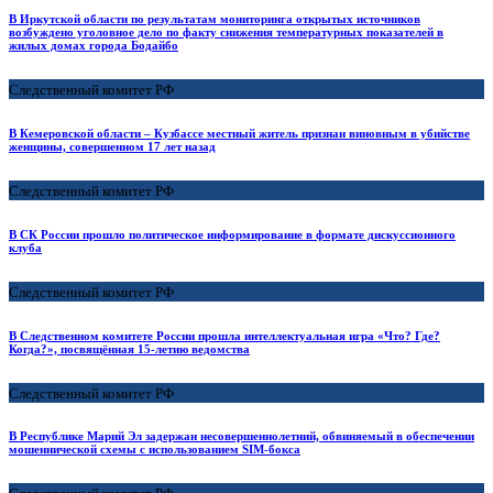
В Иркутской области по результатам мониторинга открытых источников
возбуждено уголовное дело по факту снижения температурных показателей в
жилых домах города Бодайбо
Следственный комитет РФ
В Кемеровской области – Кузбассе местный житель признан виновным в убийстве
женщины, совершенном 17 лет назад
Следственный комитет РФ
В СК России прошло политическое информирование в формате дискуссионного
клуба
Следственный комитет РФ
В Следственном комитете России прошла интеллектуальная игра «Что? Где?
Когда?», посвящённая 15-летию ведомства
Следственный комитет РФ
В Республике Марий Эл задержан несовершеннолетний, обвиняемый в обеспечении
мошеннической схемы с использованием SIM-бокса