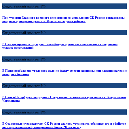
Следственный комитет РФ
При участии Главного военного следственного управления СК России согласованы
вопросы проведения ремонта Муромского дома ребенка
Следственный комитет РФ
В Самаре организатор и участники банды признаны виновными в совершении
тяжких преступлений
Следственный комитет РФ
В Пензе возбуждено уголовное дело по факту смерти женщины при падении наледи с
козырька балкона
Следственный комитет РФ
В Санкт-Петербурге сотрудники Следственного комитета простились с Владиславом
Чернушенко
Следственный комитет РФ
В Ставрополе следователям СК России удалось установить обвиняемого в убийстве
несовершеннолетней, совершенном более 28 лет назад