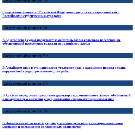
Следственный комитет РФ
Следственный комитет Российской Федерации продолжает сотрудничество с
Российскими студенческими отрядами
Следственный комитет РФ
В Адыгее перед судом предстанет заместитель главы сельского поселения, не
обеспечивший переселение граждан из аварийного жилья
Следственный комитет РФ
В Алтайском крае в суд направлено уголовное дело о нарушении правил охраны
окружающей среды при производстве работ
Следственный комитет РФ
В Хакасии перед судом предстанет директор оздоровительного лагеря, обвиняемый
в ненадлежащем оказании услуг, повлекших смерть несовершеннолетней
Следственный комитет РФ
В Ивановской области возбуждено уголовное дело об организации незаконной
миграции и превышении должностных полномочий