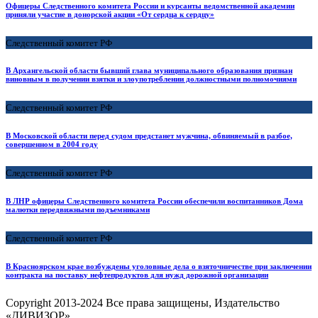
Офицеры Следственного комитета России и курсанты ведомственной академии
приняли участие в донорской акции «От сердца к сердцу»
Следственный комитет РФ
В Архангельской области бывший глава муниципального образования признан
виновным в получении взятки и злоупотреблении должностными полномочиями
Следственный комитет РФ
В Московской области перед судом предстанет мужчина, обвиняемый в разбое,
совершенном в 2004 году
Следственный комитет РФ
В ЛНР офицеры Следственного комитета России обеспечили воспитанников Дома
малютки передвижными подъемниками
Следственный комитет РФ
В Красноярском крае возбуждены уголовные дела о взяточничестве при заключении
контракта на поставку нефтепродуктов для нужд дорожной организации
Copyright
2013-2024 Все права защищены, Издательство
«ДИВИЗОР».