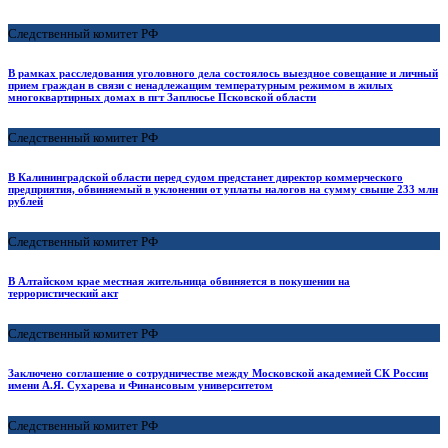
Следственный комитет РФ
В рамках расследования уголовного дела состоялось выездное совещание и личный
прием граждан в связи с ненадлежащим температурным режимом в жилых
многоквартирных домах в пгт Заплюсье Псковской области
Следственный комитет РФ
В Калининградской области перед судом предстанет директор коммерческого
предприятия, обвиняемый в уклонении от уплаты налогов на сумму свыше 233 млн
рублей
Следственный комитет РФ
В Алтайском крае местная жительница обвиняется в покушении на
террористический акт
Следственный комитет РФ
Заключено соглашение о сотрудничестве между Московской академией СК России
имени А.Я. Сухарева и Финансовым университетом
Следственный комитет РФ