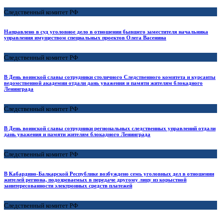
Следственный комитет РФ
Направлено в суд уголовное дело в отношении бывшего заместителя начальника
управления имуществом специальных проектов Олега Васенина
Следственный комитет РФ
В День воинской славы сотрудники столичного Следственного комитета и курсанты
ведомственной академии отдали дань уважения и памяти жителям блокадного
Ленинграда
Следственный комитет РФ
В День воинской славы сотрудники региональных следственных управлений отдали
дань уважения и памяти жителям блокадного Ленинграда
Следственный комитет РФ
В Кабардино-Балкарской Республике возбуждено семь уголовных дел в отношении
жителей региона, подозреваемых в передаче другому лицу из корыстной
заинтересованности электронных средств платежей
Следственный комитет РФ