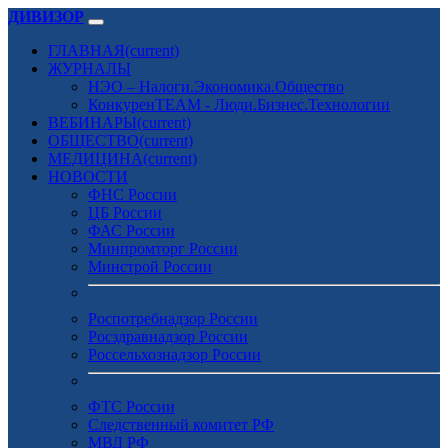
ДИВИЗОР
ГЛАВНАЯ
(current)
ЖУРНАЛЫ
НЭО – Налоги.Экономика.Общество
КонкуренTEAM - Люди.Бизнес.Технологии
ВЕБИНАРЫ
(current)
ОБЩЕСТВО
(current)
МЕДИЦИНА
(current)
НОВОСТИ
ФНС России
ЦБ России
ФАС России
Минпромторг России
Минстрой России
Роспотребнадзор России
Росздравнадзор России
Россельхознадзор России
ФТС России
Следственный комитет РФ
МВД РФ