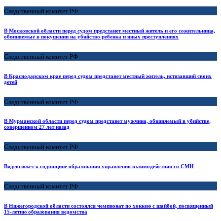
Следственный комитет РФ
В Московской области перед судом предстанет местный житель и его сожительница,
обвиняемые в покушении на убийство ребенка и иных преступлениях
Следственный комитет РФ
В Краснодарском крае перед судом предстанет местный житель, истязавший своих
детей
Следственный комитет РФ
В Мурманской области перед судом предстанет мужчина, обвиняемый в убийстве,
совершенном 27 лет назад
Следственный комитет РФ
Видеосюжет к годовщине образования управления взаимодействия со СМИ
Следственный комитет РФ
В Нижегородской области состоялся чемпионат по хоккею с шайбой, посвященный
15-летию образования ведомства