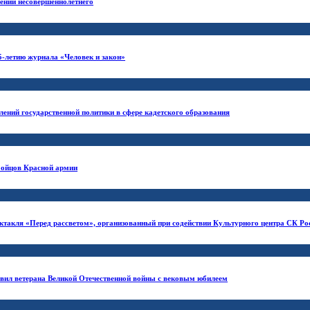
шении несовершеннолетнего
5-летию журнала «Человек и закон»
ений государственной политики в сфере кадетского образования
бойцов Красной армии
ектакля «Перед рассветом», организованный при содействии Культурного центра СК Ро
авил ветерана Великой Отечественной войны с вековым юбилеем