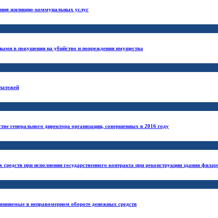
зания жилищно-коммунальных услуг
ыми в покушении на убийство и повреждении имущества
латежей
стве генерального директора организации, совершенных в 2016 году
 средств при исполнении государственного контракта при реконструкции здания фила
обвиняемые в неправомерном обороте денежных средств