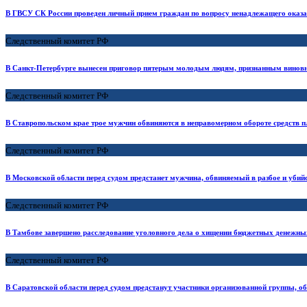
В ГВСУ СК России проведен личный прием граждан по вопросу ненадлежащего ока
Следственный комитет РФ
В Санкт-Петербурге вынесен приговор пятерым молодым людям, признанным виновн
Следственный комитет РФ
В Ставропольском крае трое мужчин обвиняются в неправомерном обороте средств п
Следственный комитет РФ
В Московской области перед судом предстанет мужчина, обвиняемый в разбое и убий
Следственный комитет РФ
В Тамбове завершено расследование уголовного дела о хищении бюджетных денежных
Следственный комитет РФ
В Саратовской области перед судом предстанут участники организованной группы, 