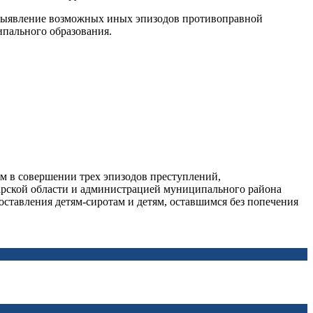
е выявление возможных иных эпизодов противоправной
пального образования.
м в совершении трех эпизодов преступлений,
марской области и администрацией муниципального района
тавления детям-сиротам и детям, оставшимся без попечения