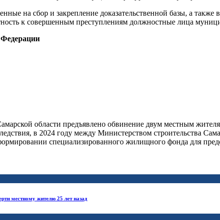
ленные на сбор и закрепление доказательственной базы, а такж
стность к совершенным преступлениям должностные лица муници
 Федерации
амарской области предъявлено обвинение двум местным жителя
следствия, в 2024 году между Министерством строительства Са
ормировании специализированного жилищного фонда для предос
рти местному жителю 25 лет назад