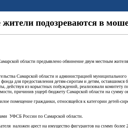
 жители подозреваются в мош
амарской области предъявлено обвинение двум местным жителя
ительства Самарской области и администрацией муниципальног
онда для предоставления детям-сиротам и детям, оставшимся 
нты, действуя из корыстных побуждений, реализовали комитет
ости, причинив ущерб бюджету Самарской области на сумму ок
илое помещение гражданки, относящейся к категории детей-сиро
ками УФСБ России по Самарской области.
вателя наложен арест на имущество фигурантов на сумму более 