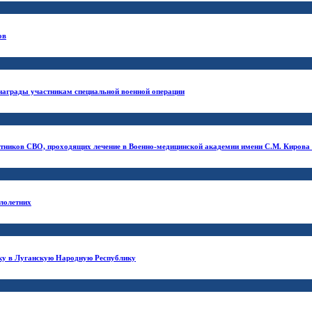
ов
награды участникам специальной военной операции
стников СВО, проходящих лечение в Военно-медицинской академии имени С.М. Кирова
лолетних
дку в Луганскую Народную Республику