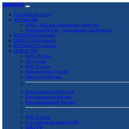
ДИВИЗОР
ГЛАВНАЯ
(current)
ЖУРНАЛЫ
НЭО – Налоги.Экономика.Общество
КонкуренTEAM - Люди.Бизнес.Технологии
ВЕБИНАРЫ
(current)
ОБЩЕСТВО
(current)
МЕДИЦИНА
(current)
НОВОСТИ
ФНС России
ЦБ России
ФАС России
Минпромторг России
Минстрой России
Роспотребнадзор России
Росздравнадзор России
Россельхознадзор России
ФТС России
Следственный комитет РФ
МВД РФ