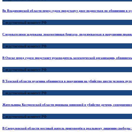
Во Владимирской области перед судом предстанут двое подростков по обвинению в ху
Следственный комитет РФ
Следователями задержана локомотивная бригада, подозреваемая в нарушении прави
Следственный комитет РФ
В Омске перед судом предстанет руководитель коммерческой организации, обвиняем
Следственный комитет РФ
В Томской области мужчина обвиняется в покушении на убийство шести человек пут
Следственный комитет РФ
Жительница Костромской области признана виновной в убийстве дочери, совершенном
Следственный комитет РФ
В Свердловской области местный житель приговорён к реальному лишению свободы з