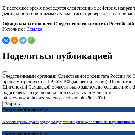
В настоящее время проводятся следственные действия, направ
деятельности обвиняемых. Кроме того, проверяются на прича
Официальные новости Следственного комитета Российской
Источник :
Ссылка
Поделиться публикацией
Следственными органами Следственного комитета России по С
предусмотренных ст. 159 УК РФ (мошенничество). По версии 
Шигонский Самарской области было заключено соглашение о ф
родителей, специализированных жилых помещений.
https://www.gubnews.ru/news_sledcom.php?id=2079
Закрыть
Следственный комитет РФ
В Красноярском крае перед судом предстанет мужчина, обвиняемый в причинении сме
Следственный комитет РФ