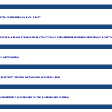
ству, совершенному в 2012 году
окурор, а также руководитель строительной организации признаны виновными в зло
ной жительницы
алолетнему ребенку возбуждено уголовное дело
 обвинению в совершении сделки в отношении ребенка