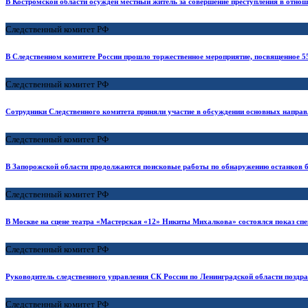
В Костромской области осужден местный житель за совершение преступления в отно
Следственный комитет РФ
В Следственном комитете России прошло торжественное мероприятие, посвященное 5
Следственный комитет РФ
Сотрудники Следственного комитета приняли участие в обсуждении основных направл
Следственный комитет РФ
В Запорожской области продолжаются поисковые работы по обнаружению останков 
Следственный комитет РФ
В Москве на сцене театра «Мастерская «12» Никиты Михалкова» состоялся показ сп
Следственный комитет РФ
Руководитель следственного управления СК России по Ленинградской области поздр
Следственный комитет РФ