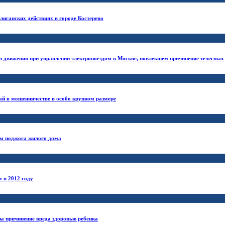
лиганских действиях в городе Костерево
л движения при управлении электропоездом в Москве, повлекшем причинение телесны
ый в мошенничестве в особо крупном размере
ем поджога жилого дома
 в 2012 году
а причинение вреда здоровью ребенка