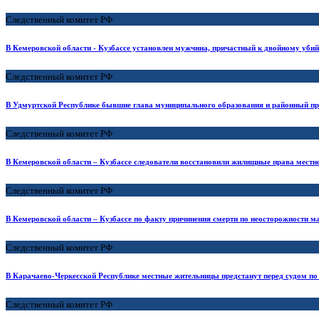
Следственный комитет РФ
В Кемеровской области - Кузбассе установлен мужчина, причастный к двойному убий
Следственный комитет РФ
В Удмуртской Республике бывшие глава муниципального образования и районный пр
Следственный комитет РФ
В Кемеровской области – Кузбассе следователи восстановили жилищные права мест
Следственный комитет РФ
В Кемеровской области – Кузбассе по факту причинения смерти по неосторожности м
Следственный комитет РФ
В Карачаево-Черкесской Республике местные жительницы предстанут перед судом по
Следственный комитет РФ