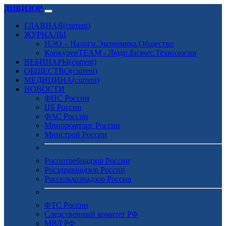
ДИВИЗОР
ГЛАВНАЯ
(current)
ЖУРНАЛЫ
НЭО – Налоги.Экономика.Общество
КонкуренTEAM - Люди.Бизнес.Технологии
ВЕБИНАРЫ
(current)
ОБЩЕСТВО
(current)
МЕДИЦИНА
(current)
НОВОСТИ
ФНС России
ЦБ России
ФАС России
Минпромторг России
Минстрой России
Роспотребнадзор России
Росздравнадзор России
Россельхознадзор России
ФТС России
Следственный комитет РФ
МВД РФ