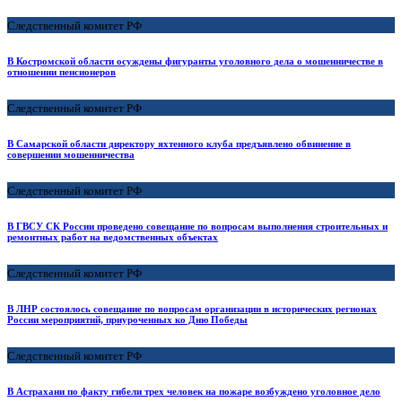
Следственный комитет РФ
В Костромской области осуждены фигуранты уголовного дела о мошенничестве в
отношении пенсионеров
Следственный комитет РФ
В Самарской области директору яхтенного клуба предъявлено обвинение в
совершении мошенничества
Следственный комитет РФ
В ГВСУ СК России проведено совещание по вопросам выполнения строительных и
ремонтных работ на ведомственных объектах
Следственный комитет РФ
В ЛНР состоялось совещание по вопросам организации в исторических регионах
России мероприятий, приуроченных ко Дню Победы
Следственный комитет РФ
В Астрахани по факту гибели трех человек на пожаре возбуждено уголовное дело