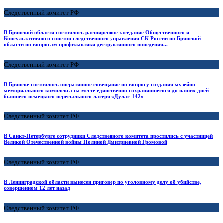
Следственный комитет РФ
В Брянской области состоялось расширенное заседание Общественного и
Консультативного советов следственного управления СК России по Брянской
области по вопросам профилактики деструктивного поведения...
Следственный комитет РФ
В Брянске состоялось оперативное совещание по вопросу создания музейно-
мемориального комплекса на месте единственно сохранившегося до наших дней
бывшего немецкого пересыльного лагеря «Дулаг-142»
Следственный комитет РФ
В Санкт-Петербурге сотрудники Следственного комитета простились с участницей
Великой Отечественной войны Полиной Дмитриевной Громовой
Следственный комитет РФ
В Ленинградской области вынесен приговор по уголовному делу об убийстве,
совершенном 12 лет назад
Следственный комитет РФ