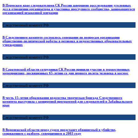
В Пермском крае следователями СК России завершено расследование уголовных
дел в отношении организатора и участника преступного сообщества, занимавшегося
организацией незаконной миграции
Следственный комитет РФ
В Следственном комитете состоялось совещание по вопросам организации
общественно-политической работы в регионах и ведомственных образовательных
учреждениях
Следственный комитет РФ
В Саратовской области сотрудники СК России приняли участие в торжественных
мероприятиях, посвященных 65-летию со дня первого полета человека в космос
Следственный комитет РФ
В честь 15-летия образования ведомства творческая бригада Следственного
комитета выступила с концертной программой для следователей в Забайкальском
крае
Следственный комитет РФ
В Воронежской области перед судом предстанет обвиняемый в убийстве,
сопряженном с разбоем, совершенном в 2003 году