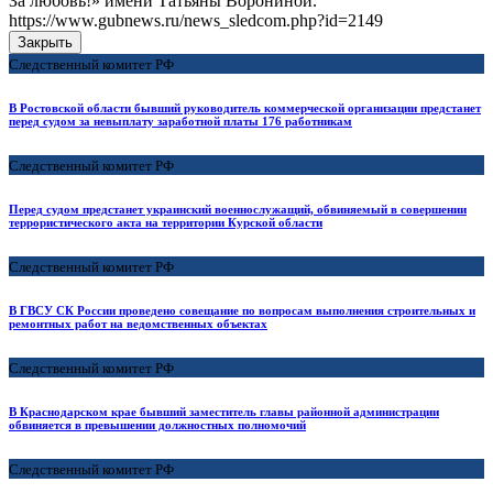
За любовь!» имени Татьяны Ворониной.
https://www.gubnews.ru/news_sledcom.php?id=2149
Закрыть
Следственный комитет РФ
В Ростовской области бывший руководитель коммерческой организации предстанет
перед судом за невыплату заработной платы 176 работникам
Следственный комитет РФ
Перед судом предстанет украинский военнослужащий, обвиняемый в совершении
террористического акта на территории Курской области
Следственный комитет РФ
В ГВСУ СК России проведено совещание по вопросам выполнения строительных и
ремонтных работ на ведомственных объектах
Следственный комитет РФ
В Краснодарском крае бывший заместитель главы районной администрации
обвиняется в превышении должностных полномочий
Следственный комитет РФ