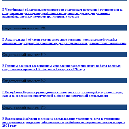
В Челябинской области вынесен приговор участникам преступной группировки за
совершение ряда хищений, разбойных нападений, подделку документов и
идентификационных номеров транспортных средств
Следственный комитет РФ
В Архангельской области должностное лицо жилищно-коммунальной службы
заключено под стражу по уголовному делу о превышении должностных полномочий
Следственный комитет РФ
В Главном военном следственном управлении подведены итоги работы военных
следственных органов СК России за I квартал 2026 года
Следственный комитет РФ
В Республике Карелия руководитель коммерческих организаций предстанет перед
судом за совершение преступлений в сфере экономической деятельности
Следственный комитет РФ
В Воронежской области завершено расследование уголовного дела в отношении
иностранного гражданина, обвиняемого в разбойном нападении на пожилую пару в
2004 году