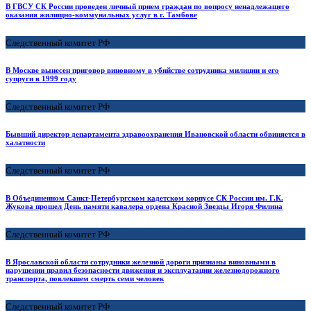
В ГВСУ СК России проведен личный прием граждан по вопросу ненадлежащего
оказания жилищно-коммунальных услуг в г. Тамбове
Следственный комитет РФ
В Москве вынесен приговор виновному в убийстве сотрудника милиции и его
супруги в 1999 году
Следственный комитет РФ
Бывший директор департамента здравоохранения Ивановской области обвиняется в
халатности
Следственный комитет РФ
В Объединенном Санкт-Петербургском кадетском корпусе СК России им. Г.К.
Жукова прошел День памяти кавалера ордена Красной Звезды Игоря Филина
Следственный комитет РФ
В Ярославской области сотрудники железной дороги признаны виновными в
нарушении правил безопасности движения и эксплуатации железнодорожного
транспорта, повлекшем смерть семи человек
Следственный комитет РФ