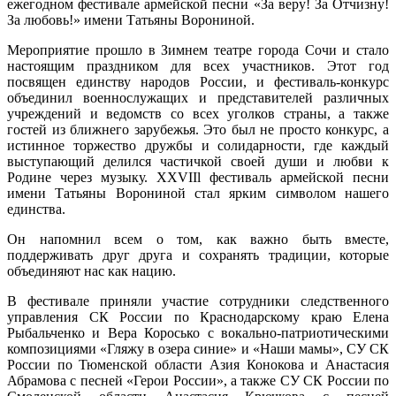
ежегодном фестивале армейской песни «За веру! За Отчизну!
За любовь!» имени Татьяны Ворониной.
Мероприятие прошло в Зимнем театре города Сочи и стало
настоящим праздником для всех участников. Этот год
посвящен единству народов России, и фестиваль-конкурс
объединил военнослужащих и представителей различных
учреждений и ведомств со всех уголков страны, а также
гостей из ближнего зарубежья. Это был не просто конкурс, а
истинное торжество дружбы и солидарности, где каждый
выступающий делился частичкой своей души и любви к
Родине через музыку. XXVIIl фестиваль армейской песни
имени Татьяны Ворониной стал ярким символом нашего
единства.
Он напомнил всем о том, как важно быть вместе,
поддерживать друг друга и сохранять традиции, которые
объединяют нас как нацию.
В фестивале приняли участие сотрудники следственного
управления СК России по Краснодарскому краю Елена
Рыбальченко и Вера Коросько с вокально-патриотическими
композициями «Гляжу в озера синие» и «Наши мамы», СУ СК
России по Тюменской области Азия Конокова и Анастасия
Абрамова с песней «Герои России», а также СУ СК России по