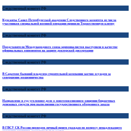
Следственный комитет РФ
Курсанты Санкт-Петербургской академии Следственного комитета из числа
участников специальной военной операции приняли Торжественную клятву
Следственный комитет РФ
Представители Международного союза криминалистов выступили в качестве
официальных оппонентов на защите докторской диссертации
Следственный комитет РФ
В Саратове бывший владелец строительной компании заочно осужден за
совершение мошенничества
Следственный комитет РФ
Направлено в суд уголовное дело о многомиллионном хищении бюджетных
денежных средств при выполнении государственного оборонного заказа
Следственный комитет РФ
В ГВСУ СК России проведен личный прием граждан по вопросу ненадлежащего
оказания жилищно-коммунальных услуг