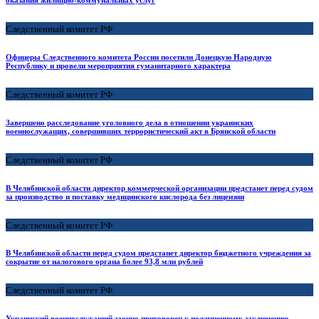
Следственный комитет РФ
Офицеры Следственного комитета России посетили Донецкую Народную
Республику и провели мероприятия гуманитарного характера
Следственный комитет РФ
Завершено расследование уголовного дела в отношении украинских
военнослужащих, совершивших террористический акт в Брянской области
Следственный комитет РФ
В Челябинской области директор коммерческой организации предстанет перед судом
за производство и поставку медицинского кислорода без лицензии
Следственный комитет РФ
В Челябинской области перед судом предстанет директор бюджетного учреждения за
сокрытие от налогового органа более 93,8 млн рублей
Следственный комитет РФ
Украинский военнослужащий заочно приговорен к пожизненному заключению