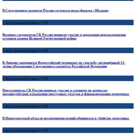
В Следственном комитете России состоялся показ фильма «Малыш»
Следственный комитет РФ
Военные следователи СК России приняли участие в церемонии перезахоронения
останков воинов Великой Отечественной войны
Следственный комитет РФ
В Липецке завершился Всероссийский чемпионат по стрельбе, посвящённый 15-
летию образования Следственного комитета Российской Федерации
Следственный комитет РФ
Представитель СК России приняла участие в семинаре по вопросам
противодействия отмыванию преступных доходов и финансированию терроризма
Следственный комитет РФ
В Нижегородской области несовершеннолетний обвиняется в убийстве сверстника
Следственный комитет РФ