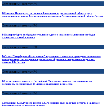
Следственный комитет РФ
В Нижнем Новгороде состоялись финальные игры по мини-футболу среди
школьников на призы Следственного комитета и Ассоциации мини-футбола России
Следственный комитет РФ
В Екатеринбурге возбуждено уголовное дело о незаконном лишении свободы
пациентов частной клиники
Следственный комитет РФ
В Санкт-Петербургской академии Следственного комитета проведено повышение
квалификации, посвященное организации обучения в профильных кадетских
классах СК России
Следственный комитет РФ
В Следственном комитете Российской Федерации прошли соревнования по
волейболу, посвященные 15-летию образования ведомства
Следственный комитет РФ
Сотрудники Культурного центра СК России провели рабочую встречу с кадетами
Волгоградского кадетского корпуса