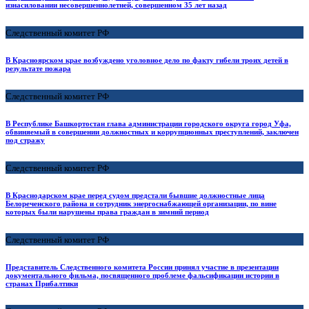
изнасиловании несовершеннолетней, совершенном 35 лет назад
Следственный комитет РФ
В Красноярском крае возбуждено уголовное дело по факту гибели троих детей в
результате пожара
Следственный комитет РФ
В Республике Башкортостан глава администрации городского округа город Уфа,
обвиняемый в совершении должностных и коррупционных преступлений, заключен
под стражу
Следственный комитет РФ
В Краснодарском крае перед судом предстали бывшие должностные лица
Белореченского района и сотрудник энергоснабжающей организации, по вине
которых были нарушены права граждан в зимний период
Следственный комитет РФ
Представитель Следственного комитета России принял участие в презентации
документального фильма, посвященного проблеме фальсификации истории в
странах Прибалтики