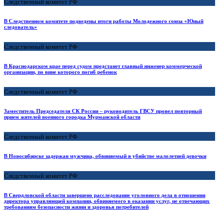
Следственный комитет РФ
В Следственном комитете подведены итоги работы Молодежного союза «Юный
следователь»
Следственный комитет РФ
В Краснодарском крае перед судом предстанет главный инженер коммерческой
организации, по вине которого погиб ребенок
Следственный комитет РФ
Заместитель Председателя СК России – руководитель ГВСУ провел повторный
прием жителей военного городка Мурманской области
Следственный комитет РФ
В Новосибирске задержан мужчина, обвиняемый в убийстве малолетней девочки
Следственный комитет РФ
В Свердловской области завершено расследование уголовного дела в отношении
директора управляющей компании, обвиняемого в оказании услуг, не отвечающих
требованиям безопасности жизни и здоровья потребителей