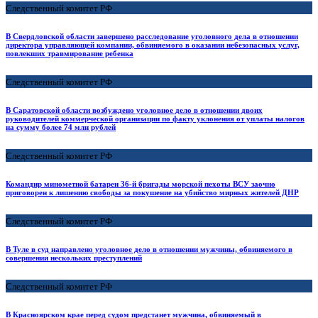
Следственный комитет РФ
В Свердловской области завершено расследование уголовного дела в отношении
директора управляющей компании, обвиняемого в оказании небезопасных услуг,
повлекших травмирование ребенка
Следственный комитет РФ
В Саратовской области возбуждено уголовное дело в отношении двоих
руководителей коммерческой организации по факту уклонения от уплаты налогов
на сумму более 74 млн рублей
Следственный комитет РФ
Командир минометной батареи 36-й бригады морской пехоты ВСУ заочно
приговорен к лишению свободы за покушение на убийство мирных жителей ДНР
Следственный комитет РФ
В Туле в суд направлено уголовное дело в отношении мужчины, обвиняемого в
совершении нескольких преступлений
Следственный комитет РФ
В Красноярском крае перед судом предстанет мужчина, обвиняемый в