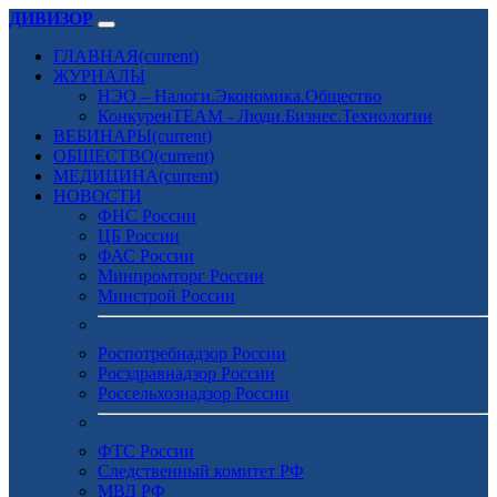
ДИВИЗОР
ГЛАВНАЯ
(current)
ЖУРНАЛЫ
НЭО – Налоги.Экономика.Общество
КонкуренTEAM - Люди.Бизнес.Технологии
ВЕБИНАРЫ
(current)
ОБЩЕСТВО
(current)
МЕДИЦИНА
(current)
НОВОСТИ
ФНС России
ЦБ России
ФАС России
Минпромторг России
Минстрой России
Роспотребнадзор России
Росздравнадзор России
Россельхознадзор России
ФТС России
Следственный комитет РФ
МВД РФ