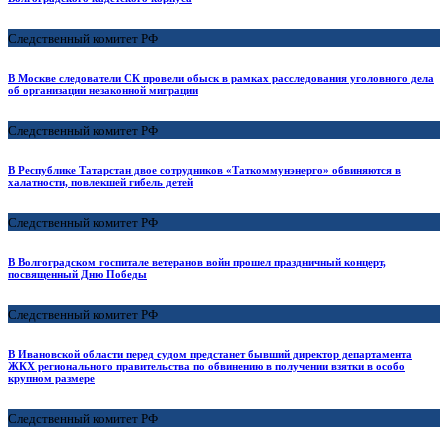
Следственный комитет РФ
В Москве следователи СК провели обыск в рамках расследования уголовного дела
об организации незаконной миграции
Следственный комитет РФ
В Республике Татарстан двое сотрудников «Таткоммунэнерго» обвиняются в
халатности, повлекшей гибель детей
Следственный комитет РФ
В Волгоградском госпитале ветеранов войн прошел праздничный концерт,
посвященный Дню Победы
Следственный комитет РФ
В Ивановской области перед судом предстанет бывший директор департамента
ЖКХ регионального правительства по обвинению в получении взятки в особо
крупном размере
Следственный комитет РФ