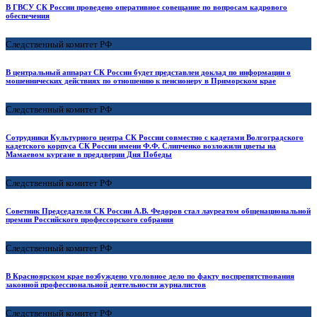
В ГВСУ СК России проведено оперативное совещание по вопросам кадрового
обеспечения
Следственный комитет РФ
В центральный аппарат СК России будет представлен доклад по информации о
мошеннических действиях по отношению к пенсионеру в Приморском крае
Следственный комитет РФ
Сотрудники Культурного центра СК России совместно с кадетами Волгоградского
кадетского корпуса СК России имени Ф.Ф. Слипченко возложили цветы на
Мамаевом кургане в преддверии Дня Победы
Следственный комитет РФ
Советник Председателя СК России А.В. Федоров стал лауреатом общенациональной
премии Российского профессорского собрания
Следственный комитет РФ
В Красноярском крае возбуждено уголовное дело по факту воспрепятствования
законной профессиональной деятельности журналистов
Следственный комитет РФ