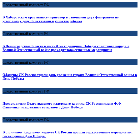
Следственный комитет РФ
В Хабаровском крае вынесен приговор в отношении двух фигурантов по
уголовному делу об истязании и убийстве ребенка
Следственный комитет РФ
В Ленинградской области в честь 81-й годовщины Победы советского народа в
Великой Отечественной войне проходят торжественные мероприятия
Следственный комитет РФ
Офицеры СК России отдали дань уважения героям Великой Отечественной войны в
День Победы
Следственный комитет РФ
Представители Волгоградского кадетского корпуса СК России имени Ф.Ф.
Слипченко поздравляют ветеранов с Днем Победы
Следственный комитет РФ
В столичном Кадетском корпусе СК России прошли торжественные мероприятия,
посвященные Дню Победы