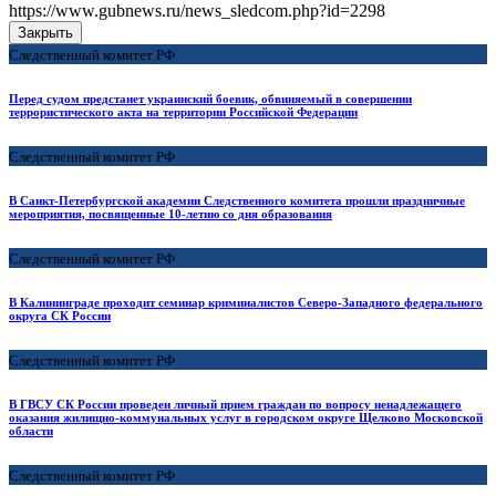
https://www.gubnews.ru/news_sledcom.php?id=2298
Закрыть
Следственный комитет РФ
Перед судом предстанет украинский боевик, обвиняемый в совершении
террористического акта на территории Российской Федерации
Следственный комитет РФ
В Санкт-Петербургской академии Следственного комитета прошли праздничные
мероприятия, посвященные 10-летию со дня образования
Следственный комитет РФ
В Калининграде проходит семинар криминалистов Северо-Западного федерального
округа СК России
Следственный комитет РФ
В ГВСУ СК России проведен личный прием граждан по вопросу ненадлежащего
оказания жилищно-коммунальных услуг в городском округе Щелково Московской
области
Следственный комитет РФ