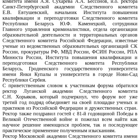
комитета имени А.Я. Сухарева А.А. Бессонов, и.о. ректора
Санкт-Петербургской академии Следственного комитета
Е.В. Евтушевский, начальник Института повышения
квалификации и переподготовки Следственного комитета
Республики Беларусь Ю.Ф. Каменецкий, сотрудники
Главного управления криминалистики, отдела организации
образовательной деятельности и территориальных органов
Следственного комитета Российской Федерации, известные
ученые из ведомственных образовательных организаций СК
России, прокуратуры РФ, МВД России, ФСИН России, РПА
Минюста России, Института повышения квалификации и
переподготовки Следственного комитета Республики
Беларусь, Гродненского государственного университета
имени Янки Купалы и университета в городе Нови-Сад
Республики Сербия.
С приветственным словом к участникам форума обратился
ректор Луганской академии Следственного комитета
С.Н. Хорьяков, который подчеркнул, что форум вот уже
третий год подряд объединяет на своей площадке ученых и
практиков из Российской Федерации и дружественных стран.
Ректор также поздравил гостей с 81-й годовщиной Победы в
Великой Отечественной войне и пожелал всем найти как
научное решение имеющихся проблем, так и последующее
практическое применение полученным изысканиям.
Ректор Московской академии Следственного комитета имени