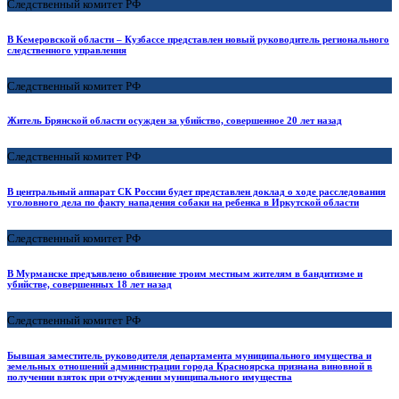
Следственный комитет РФ
В Кемеровской области – Кузбассе представлен новый руководитель регионального
следственного управления
Следственный комитет РФ
Житель Брянской области осужден за убийство, совершенное 20 лет назад
Следственный комитет РФ
В центральный аппарат СК России будет представлен доклад о ходе расследования
уголовного дела по факту нападения собаки на ребенка в Иркутской области
Следственный комитет РФ
В Мурманске предъявлено обвинение троим местным жителям в бандитизме и
убийстве, совершенных 18 лет назад
Следственный комитет РФ
Бывшая заместитель руководителя департамента муниципального имущества и
земельных отношений администрации города Красноярска признана виновной в
получении взяток при отчуждении муниципального имущества