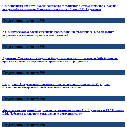
Следственный комитет России заключил соглашение о сотрудничестве с Военной
академией связи имени Маршала Советского Союза С.М. Буденного
Следственный комитет РФ
В Оренбургской области завершено расследование уголовного дела по факту
нарушения жилищных прав местных жителей
Следственный комитет РФ
Курсанты Московской академии Следственного комитета имени А.Я. Сухарева
приняли участие в спортивно-патриотическом мероприятии
Следственный комитет РФ
Сотрудники Следственного комитета России приняли участие в IV форуме
«Технологии доверенного искусственного интеллекта»
Следственный комитет РФ
Московская академия Следственного комитета имени А.Я. Сухарева и РГУП имени
В.М. Лебедева заключили соглашение о сотрудничестве
Следственный комитет РФ