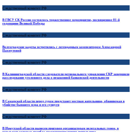
Следственный комитет РФ
В ГВСУ СК России состоялось торжественное мероприятие, посвященное 81-й
годовщине Великой Победы
Следственный комитет РФ
Волгоградские кадеты встретились с легендарным композитором Александрой
Пахмутовой
Следственный комитет РФ
В Калининградской области следователи регионального управления СКР завершили
расследование уголовного дела о незаконной банковской деятельности
Следственный комитет РФ
В Самарской области перед судом предстанет местная жительница, обвиняемая в
убийстве бывшего мэра и его супруги
Следственный комитет РФ
В Иркутской области вынесен приговор организаторам нелегальных гонок, в
результате которых погибла несовершеннолетняя зрительница