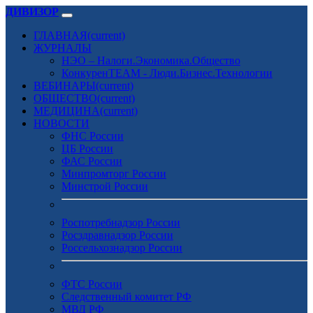
ДИВИЗОР
ГЛАВНАЯ
(current)
ЖУРНАЛЫ
НЭО – Налоги.Экономика.Общество
КонкуренTEAM - Люди.Бизнес.Технологии
ВЕБИНАРЫ
(current)
ОБЩЕСТВО
(current)
МЕДИЦИНА
(current)
НОВОСТИ
ФНС России
ЦБ России
ФАС России
Минпромторг России
Минстрой России
Роспотребнадзор России
Росздравнадзор России
Россельхознадзор России
ФТС России
Следственный комитет РФ
МВД РФ