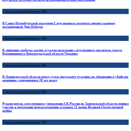
Следственный комитет РФ
В Санкт-Петербургской академии Следственного комитета прошел концерт,
посвященный Дню Победы
Следственный комитет РФ
К лишению свободы заочно осужден начальник следственного изолятора города
Кропивницкого Кировоградской области Украины
Следственный комитет РФ
В Ленинградской области перед судом предстанет мужчина по обвинению в убийстве
женщины, совершенном 20 лет назад
Следственный комитет РФ
Руководитель следственного управления СК России по Запорожской области принял
участие в церемонии перезахоронения останков 51 воина Великой Отечественной
войны
Следственный комитет РФ