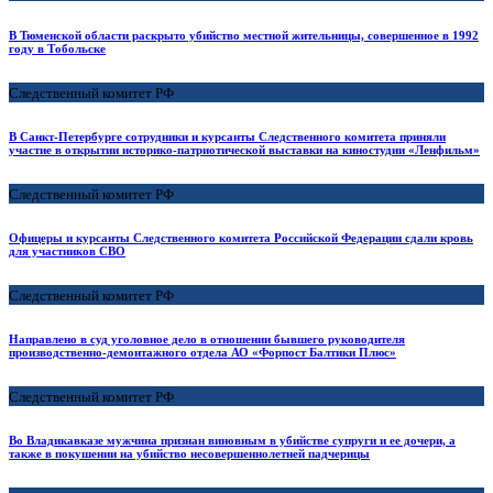
В Тюменской области раскрыто убийство местной жительницы, совершенное в 1992
году в Тобольске
Следственный комитет РФ
В Санкт-Петербурге сотрудники и курсанты Следственного комитета приняли
участие в открытии историко-патриотической выставки на киностудии «Ленфильм»
Следственный комитет РФ
Офицеры и курсанты Следственного комитета Российской Федерации сдали кровь
для участников СВО
Следственный комитет РФ
Направлено в суд уголовное дело в отношении бывшего руководителя
производственно-демонтажного отдела АО «Форпост Балтики Плюс»
Следственный комитет РФ
Во Владикавказе мужчина признан виновным в убийстве супруги и ее дочери, а
также в покушении на убийство несовершеннолетней падчерицы