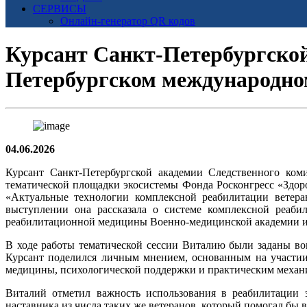
СЕРВИСЫ
Онлайн-генератор QR кодов
Курсант Санкт-Петербургской
Петербургском международно
04.06.2026
Курсант Санкт-Петербургской академии Следственного ком
тематической площадки экосистемы Фонда Росконгресс «Здор
«Актуальные технологии комплексной реабилитации ветера
выступлении она рассказала о системе комплексной реаби
реабилитационной медицины Военно-медицинской академии и
В ходе работы тематической сессии Виталию были заданы во
Курсант поделился личным мнением, основанным на участии
медицины, психологической поддержки и практическим механ
Виталий отметил важность использования в реабилитации 
наставника из числа таких же ветеранов, который помогал бы