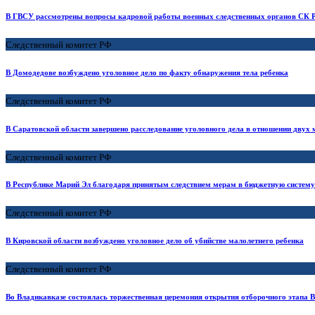
В ГВСУ рассмотрены вопросы кадровой работы военных следственных органов СК 
Следственный комитет РФ
В Домодедове возбуждено уголовное дело по факту обнаружения тела ребенка
Следственный комитет РФ
В Саратовской области завершено расследование уголовного дела в отношении двух 
Следственный комитет РФ
В Республике Марий Эл благодаря принятым следствием мерам в бюджетную систему
Следственный комитет РФ
В Кировской области возбуждено уголовное дело об убийстве малолетнего ребенка
Следственный комитет РФ
Во Владикавказе состоялась торжественная церемония открытия отборочного этапа 