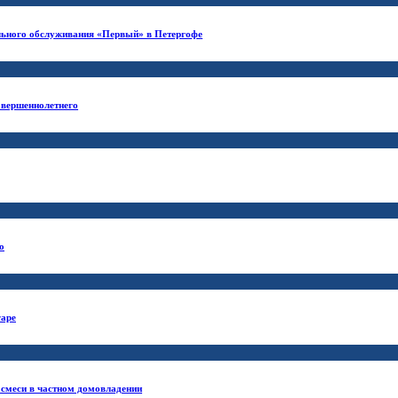
ального обслуживания «Первый» в Петергофе
овершеннолетнего
о
гаре
 смеси в частном домовладении