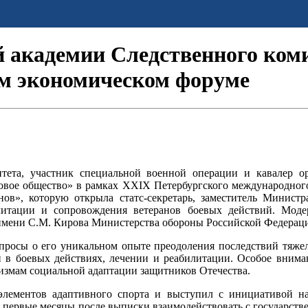
 академии Следственного коми
м экономическом форуме
итета, участник специальной военной операции и кавалер 
овое общество» в рамках XXIX Петербургского международного
нов», которую открыла статс-секретарь, заместитель Минис
литации и сопровождения ветеранов боевых действий. Мод
мени С.М. Кирова Министерства обороны Российской Федерац
просы о его уникальном опыте преодоления последствий тяже
 в боевых действиях, лечении и реабилитации. Особое внима
измам социальной адаптации защитников Отечества.
элементов адаптивного спорта и выступил с инициативой н
 в первые месяцы после выписки взаимодействовать с государств