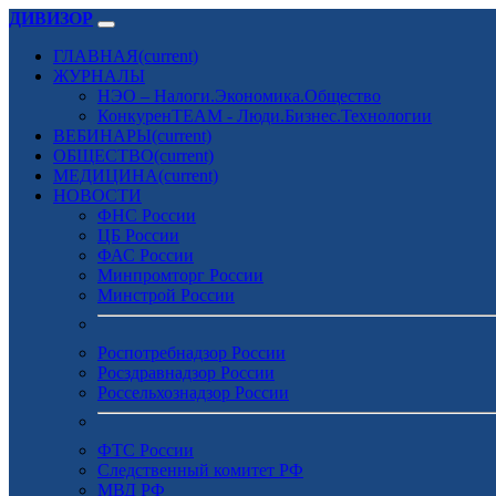
ДИВИЗОР
ГЛАВНАЯ
(current)
ЖУРНАЛЫ
НЭО – Налоги.Экономика.Общество
КонкуренTEAM - Люди.Бизнес.Технологии
ВЕБИНАРЫ
(current)
ОБЩЕСТВО
(current)
МЕДИЦИНА
(current)
НОВОСТИ
ФНС России
ЦБ России
ФАС России
Минпромторг России
Минстрой России
Роспотребнадзор России
Росздравнадзор России
Россельхознадзор России
ФТС России
Следственный комитет РФ
МВД РФ