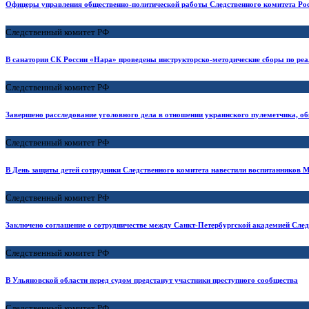
Офицеры управления общественно-политической работы Следственного комитета Ро
Следственный комитет РФ
В санатории СК России «Нара» проведены инструкторско-методические сборы по р
Следственный комитет РФ
Завершено расследование уголовного дела в отношении украинского пулеметчика, об
Следственный комитет РФ
В День защиты детей сотрудники Следственного комитета навестили воспитанников 
Следственный комитет РФ
Заключено соглашение о сотрудничестве между Санкт-Петербургской академией Сле
Следственный комитет РФ
В Ульяновской области перед судом предстанут участники преступного сообщества
Следственный комитет РФ