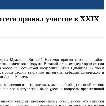
тета принял участие в XXIX
ордена Мужества Виталий Назимов принял участие в работе
 экономического форума. Виталий стал сомодератором сессии
тра обороны Российской Федерации Анна Цивилева. В своём
ератором сессии выступил начальник кафедры физической и
ии Денис Ковлен.
лого ранения и возвращения к активной общественной жизни.
ние в его выступлении было уделено вопросам превентивной
азначать каждому тяжелораненому бойцу после его выписки
енными органами, социализироваться и адаптироваться к жизни