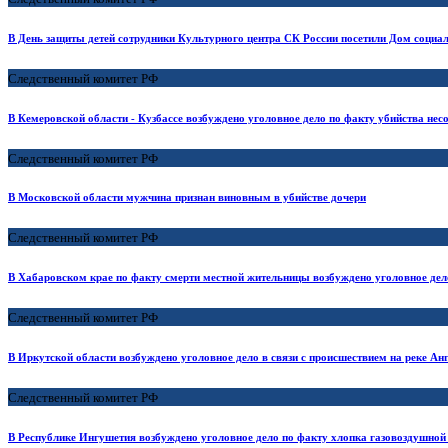
В День защиты детей сотрудники Культурного центра СК России посетили Дом соци
Следственный комитет РФ
В Кемеровской области - Кузбассе возбуждено уголовное дело по факту убийства нес
Следственный комитет РФ
В Московской области мужчина признан виновным в убийстве дочери
Следственный комитет РФ
В Хабаровском крае по факту смерти местной жительницы возбуждено уголовное дел
Следственный комитет РФ
В Иркутской области возбуждено уголовное дело в связи с происшествием на реке Ан
Следственный комитет РФ
В Республике Ингушетия возбуждено уголовное дело по факту хлопка газовоздушной