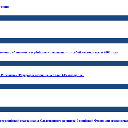
России
мужчин, обвиняемых в убийстве, совершенном с особой жестокостью в 2000 году
 Российской Федерации возвращено более 135 млн рублей
Всероссийской спартакиады Следственного комитета Российской Федерации среди кома