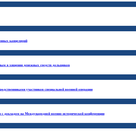
венных канцелярий
вным в хищении денежных средств дольщиков
 родственниками участников специальной военной операции
л с докладом на Международной военно-исторической конференции