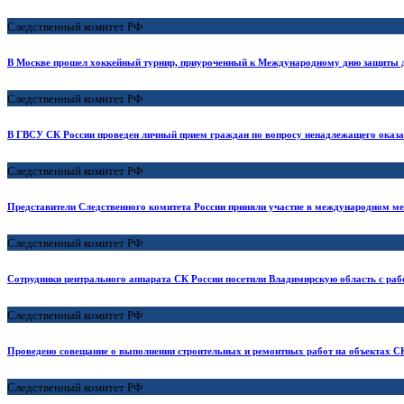
Следственный комитет РФ
В Москве прошел хоккейный турнир, приуроченный к Международному дню защиты 
Следственный комитет РФ
В ГВСУ СК России проведен личный прием граждан по вопросу ненадлежащего оказ
Следственный комитет РФ
Представители Следственного комитета России приняли участие в международном м
Следственный комитет РФ
Сотрудники центрального аппарата СК России посетили Владимирскую область с раб
Следственный комитет РФ
Проведено совещание о выполнении строительных и ремонтных работ на объектах СК
Следственный комитет РФ