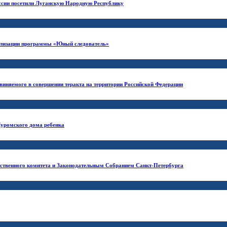
ссии посетили Луганскую Народную Республику
еализации программы «Юный следователь»
виняемого в совершении теракта на территории Российской Федерации
Муромского дома ребенка
дственного комитета и Законодательным Собранием Санкт-Петербурга