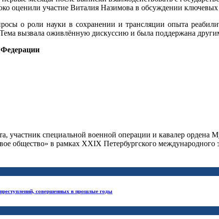
соко оценили участие Виталия Назимова в обсуждении ключевых
опросы о роли науки в сохранении и трансляции опыта реабили
 Тема вызвала оживлённую дискуссию и была поддержана други
 Федерации
а, участник специальной военной операции и кавалер ордена М
вое общество» в рамках XXIX Петербургского международного 
 преступлений, совершенных в прошлые годы