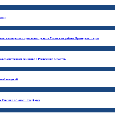
детей
ания жилищно-коммунальных услуг в Хасанском районе Приморского края
ежведомственном семинаре в Республике Беларусь
очей поездкой
 России в г. Санкт-Петербурге