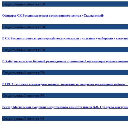
Следственный комитет РФ
Офицеры СК России навестили воспитанников центра «Сколковский»
Следственный комитет РФ
В СК России состоялся премьерный показ спектакля о создании «майорских» следст
Следственный комитет РФ
В Хабаровском крае бывший руководитель строительной организации признан вино
Следственный комитет РФ
В ГВСУ состоялось межведомственное совещание по вопросам организации работы с
Следственный комитет РФ
Ректор Московской академии Следственного комитета имени А.Я. Сухарева выступи
Следственный комитет РФ