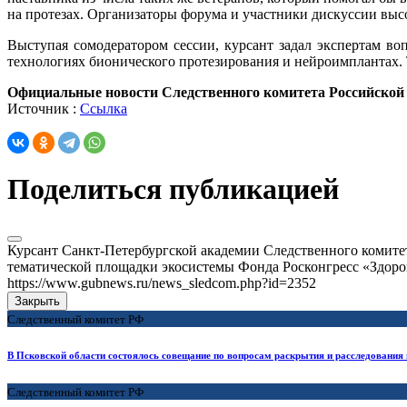
на протезах. Организаторы форума и участники дискуссии вы
Выступая сомодератором сессии, курсант задал экспертам в
технологиях бионического протезирования и нейроимплантах.
Официальные новости Следственного комитета Российской
Источник :
Ссылка
Поделиться публикацией
Курсант Санкт-Петербургской академии Следственного комитет
тематической площадки экосистемы Фонда Росконгресс «Здоро
https://www.gubnews.ru/news_sledcom.php?id=2352
Закрыть
Следственный комитет РФ
В Псковской области состоялось совещание по вопросам раскрытия и расследования
Следственный комитет РФ