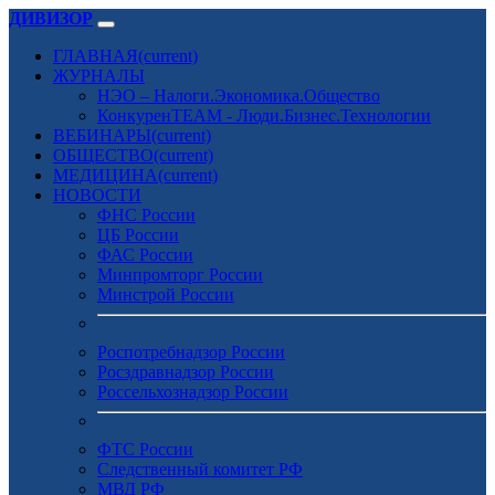
ДИВИЗОР
ГЛАВНАЯ
(current)
ЖУРНАЛЫ
НЭО – Налоги.Экономика.Общество
КонкуренTEAM - Люди.Бизнес.Технологии
ВЕБИНАРЫ
(current)
ОБЩЕСТВО
(current)
МЕДИЦИНА
(current)
НОВОСТИ
ФНС России
ЦБ России
ФАС России
Минпромторг России
Минстрой России
Роспотребнадзор России
Росздравнадзор России
Россельхознадзор России
ФТС России
Следственный комитет РФ
МВД РФ