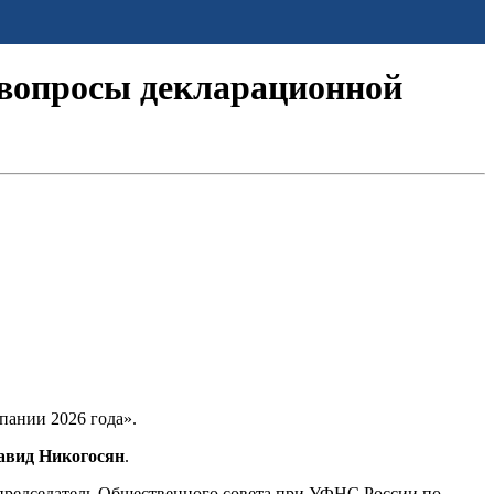
е вопросы декларационной
пании 2026 года».
авид Никогосян
.
 председатель Общественного совета при УФНС России по