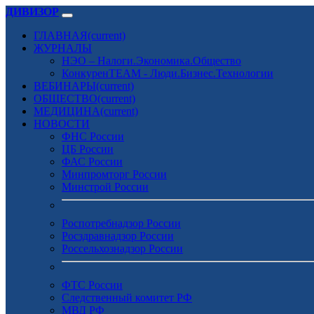
ДИВИЗОР
ГЛАВНАЯ
(current)
ЖУРНАЛЫ
НЭО – Налоги.Экономика.Общество
КонкуренTEAM - Люди.Бизнес.Технологии
ВЕБИНАРЫ
(current)
ОБЩЕСТВО
(current)
МЕДИЦИНА
(current)
НОВОСТИ
ФНС России
ЦБ России
ФАС России
Минпромторг России
Минстрой России
Роспотребнадзор России
Росздравнадзор России
Россельхознадзор России
ФТС России
Следственный комитет РФ
МВД РФ