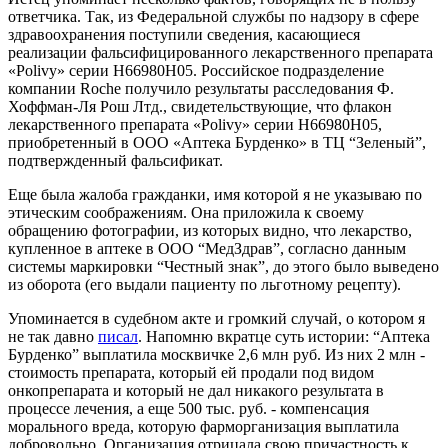
ответчика. Так, из Федеральной службы по надзору в сфере
здравоохранения поступили сведения, касающиеся
реализации фальсифицированного лекарственного препарата
«Polivy» серии Н66980Н05. Российское подразделение
компании Roche получило результаты расследования Ф.
Хоффман-Ля Рош Лтд., свидетельствующие, что флакон
лекарственного препарата «Polivy» серии Н66980Н05,
приобретенный в ООО «Аптека Бурденко» в ТЦ “Зеленый”,
подтвержденный фальсификат.
Еще была жалоба гражданки, имя которой я не указываю по
этическим соображениям. Она приложила к своему
обращению фотографии, из которых видно, что лекарство,
купленное в аптеке в ООО “МедЗдрав”, согласно данным
системы маркировки “Честный знак”, до этого было выведено
из оборота (его выдали пациенту по льготному рецепту).
Упоминается в судебном акте и громкий случай, о котором я
не так давно
писал
. Напомню вкратце суть истории: “Аптека
Бурденко” выплатила москвичке 2,6 млн руб. Из них 2 млн -
стоимость препарата, который ей продали под видом
онкопрепарата и который не дал никакого результата в
процессе лечения, а еще 500 тыс. руб. - компенсация
морального вреда, которую фарморганизация выплатила
добровольно. Организация отрицала свою причастность к