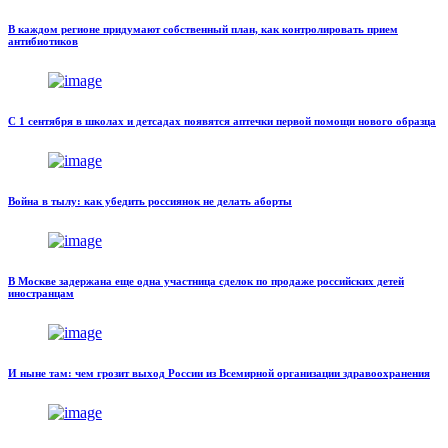
В каждом регионе придумают собственный план, как контролировать прием
антибиотиков
С 1 сентября в школах и детсадах появятся аптечки первой помощи нового образца
Война в тылу: как убедить россиянок не делать аборты
В Москве задержана еще одна участница сделок по продаже российских детей
иностранцам
И ныне там: чем грозит выход России из Всемирной организации здравоохранения