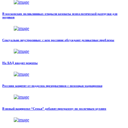
В московских поликлиниках открыли комнаты психологической разгрузки для
медиков
Сексуально неустроенные: с кем россияне обсуждают деликатные проблемы
На БАД вводят рецепты
Россиян защитят от подделок презервативов с помощью маркировки
В новый нацпроект “Семья” добавят программу по молочным кухням