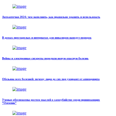
Автоаптечки 2024: чем наполнить, как правильно хранить и использовать
В домах престарелых и интернатах для инвалидов наведут порядок
Вейпы и электронные сигареты породили новую опасную болезнь
Обезьяна всех болезней: почему люди до сих пор умирают от аппендицита
Ученые обеспокоены ростом мыслей о самоубийстве среди принимающих
“Оземпик”