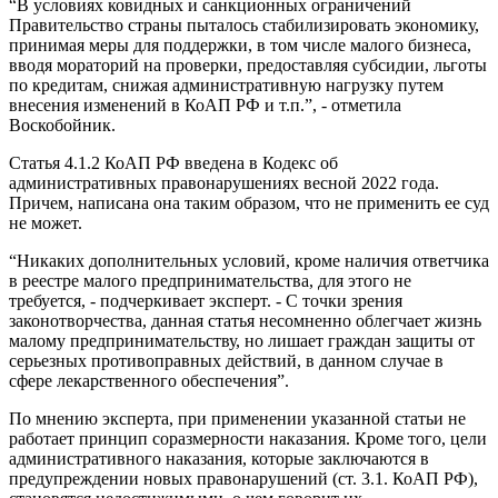
“В условиях ковидных и санкционных ограничений
Правительство страны пыталось стабилизировать экономику,
принимая меры для поддержки, в том числе малого бизнеса,
вводя мораторий на проверки, предоставляя субсидии, льготы
по кредитам, снижая административную нагрузку путем
внесения изменений в КоАП РФ и т.п.”, - отметила
Воскобойник.
Статья 4.1.2 КоАП РФ введена в Кодекс об
административных правонарушениях весной 2022 года.
Причем, написана она таким образом, что не применить ее суд
не может.
“Никаких дополнительных условий, кроме наличия ответчика
в реестре малого предпринимательства, для этого не
требуется, - подчеркивает эксперт. - С точки зрения
законотворчества, данная статья несомненно облегчает жизнь
малому предпринимательству, но лишает граждан защиты от
серьезных противоправных действий, в данном случае в
сфере лекарственного обеспечения”.
По мнению эксперта, при применении указанной статьи не
работает принцип соразмерности наказания. Кроме того, цели
административного наказания, которые заключаются в
предупреждении новых правонарушений (ст. 3.1. КоАП РФ),