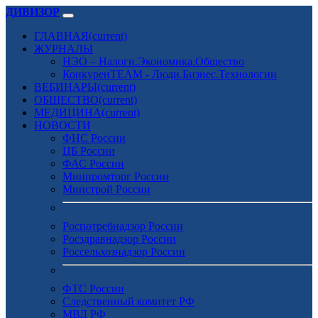
ДИВИЗОР
ГЛАВНАЯ
(current)
ЖУРНАЛЫ
НЭО – Налоги.Экономика.Общество
КонкуренTEAM - Люди.Бизнес.Технологии
ВЕБИНАРЫ
(current)
ОБЩЕСТВО
(current)
МЕДИЦИНА
(current)
НОВОСТИ
ФНС России
ЦБ России
ФАС России
Минпромторг России
Минстрой России
Роспотребнадзор России
Росздравнадзор России
Россельхознадзор России
ФТС России
Следственный комитет РФ
МВД РФ