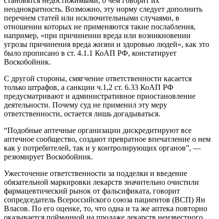
становятся недостижимыми, о чем говорит их
неоднократность. Возможно, эту норму следует дополнить
перечнем статей или исключительными случаями, в
отношении которых не применяются такие послабления,
например, «при причинении вреда или возникновении
угрозы причинения вреда жизни и здоровью людей», как это
было прописано в ст. 4.1.1 КоАП РФ, констатирует
Воскобойник.
С другой стороны, смягчение ответственности касается
только штрафов, а санкции ч.1,2 ст. 6.33 КоАП РФ
предусматривают и административное приостановление
деятельности. Почему суд не применил эту меру
ответственности, остается лишь догадываться.
“Подобные аптечные организации дискредитируют все
аптечное сообщество, создают превратное впечатление о нем
как у потребителей, так и у контролирующих органов”, —
резюмирует Воскобойник.
Ужесточение ответственности за подделки и введение
обязательной маркировки лекарств значительно очистили
фармацевтический рынок от фальсификата, говорит
сопредседатель Всероссийского союза пациентов (ВСП) Ян
Власов. По его оценке, то, что одна и та же аптека повторно
оказывается пойманной на продаже лекарств неизвестного