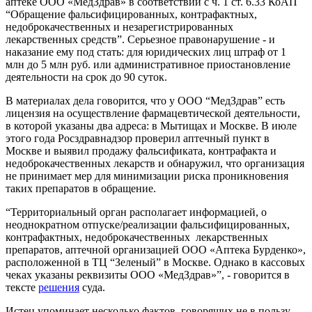
аптеке ООО «МедЗдрав» в соответствии с ч. 1 ст. 6.33 КоАП
“Обращение фальсифицированных, контрафактных,
недоброкачественных и незарегистрированных
лекарственных средств”. Серьезное правонарушение - и
наказание ему под стать: для юридических лиц штраф от 1
млн до 5 млн руб. или административное приостановление
деятельности на срок до 90 суток.
В материалах дела говорится, что у ООО “МедЗдрав” есть
лицензия на осуществление фармацевтической деятельности,
в которой указаны два адреса: в Мытищах и Москве. В июле
этого года Росздравнадзор проверил аптечный пункт в
Москве и выявил продажу фальсификата, контрафакта и
недоброкачественных лекарств и обнаружил, что организация
не принимает мер для минимизации риска проникновения
таких препаратов в обращение.
“Территориальный орган располагает информацией, о
неоднократном отпуске/реализации фальсифицированных,
контрафактных, недоброкачественных лекарственных
препаратов, аптечной организацией ООО «Аптека Бурденко»,
расположенной в ТЦ “Зеленый” в Москве. Однако в кассовых
чеках указаны реквизиты ООО «МедЗдрав»”, - говорится в
тексте
решения
суда.
Истец упоминает несколько фактов, говорящих не в пользу