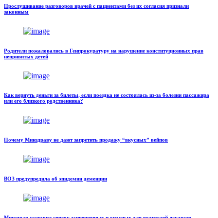
Прослушивание разговоров врачей с пациентами без их согласия признали
законным
Родители пожаловались в Генпрокуратуру на нарушение конституционных прав
непривитых детей
Как вернуть деньги за билеты, если поездка не состоялась из-за болезни пассажира
или его близкого родственника?
Почему Минздраву не дают запретить продажу “вкусных” вейпов
ВОЗ предупредила об эпидемии деменции
Минздрав составил список запрещенных и опасных для водителей лекарств