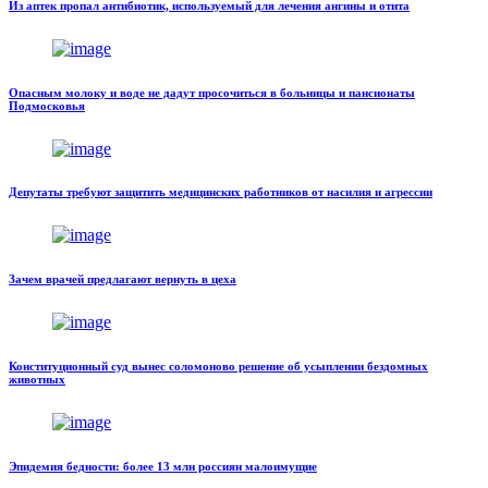
Из аптек пропал антибиотик, используемый для лечения ангины и отита
Опасным молоку и воде не дадут просочиться в больницы и пансионаты
Подмосковья
Депутаты требуют защитить медицинских работников от насилия и агрессии
Зачем врачей предлагают вернуть в цеха
Конституционный суд вынес соломоново решение об усыплении бездомных
животных
Эпидемия бедности: более 13 млн россиян малоимущие