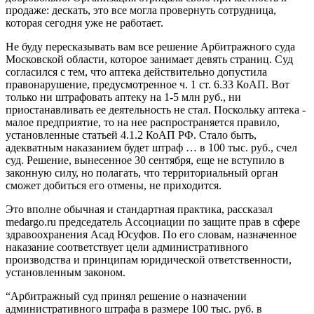
продаже: дескать, это все могла провернуть сотрудница,
которая сегодня уже не работает.
Не буду пересказывать вам все решение Арбитражного суда
Московской области, которое занимает девять страниц. Суд
согласился с тем, что аптека действительно допустила
правонарушение, предусмотренное ч. 1 ст. 6.33 КоАП. Вот
только ни штрафовать аптеку на 1-5 млн руб., ни
приостанавливать ее деятельность не стал. Поскольку аптека -
малое предприятие, то на нее распространяется правило,
установленные статьей 4.1.2 КоАП РФ. Стало быть,
адекватным наказанием будет штраф … в 100 тыс. руб., счел
суд. Решение, вынесенное 30 сентября, еще не вступило в
законную силу, но полагать, что территориальный орган
сможет добиться его отмены, не приходится.
Это вполне обычная и стандартная практика, рассказал
medargo.ru председатель Ассоциации по защите прав в сфере
здравоохранения Асад Юсуфов. По его словам, назначенное
наказание соответствует цели административного
производства и принципам юридической ответственности,
установленным законом.
“Арбитражный суд принял решение о назначении
административного штрафа в размере 100 тыс. руб. в