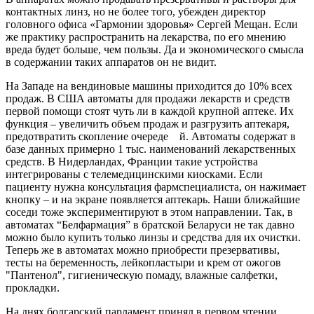
контактных линз, но не более того, убежден директор
головного офиса «Гармонии здоровья» Сергей Мещан. Если
же практику распространить на лекарства, по его мнению
вреда будет больше, чем пользы. Да и экономического смысла
в содержании таких аппаратов он не видит.
На Западе на вендиновые машины приходится до 10% всех
продаж. В США автоматы для продажи лекарств и средств
первой помощи стоят чуть ли в каждой крупной аптеке. Их
функция – увеличить объем продаж и разгрузить аптекаря,
предотвратить скопление очереде й. Автоматы содержат в
базе данных примерно 1 тыс. наименований лекарственных
средств. В Нидерландах, Франции такие устройства
интегрированы с телемедицинскими киосками. Если
пациенту нужна консультация фармспециалиста, он нажимает
кнопку – и на экране появляется аптекарь. Наши ближайшие
соседи тоже экспериментируют в этом направлении. Так, в
автоматах “Белфармация” в братской Беларуси не так давно
можно было купить только линзы и средства для их очистки.
Теперь же в автоматах можно приобрести презервативы,
тесты на беременность, лейкопластыри и крем от ожогов
"Пантенол", гигиеническую помаду, влажные салфетки,
прокладки.
На днях болгарский парламент принял в первом чтении