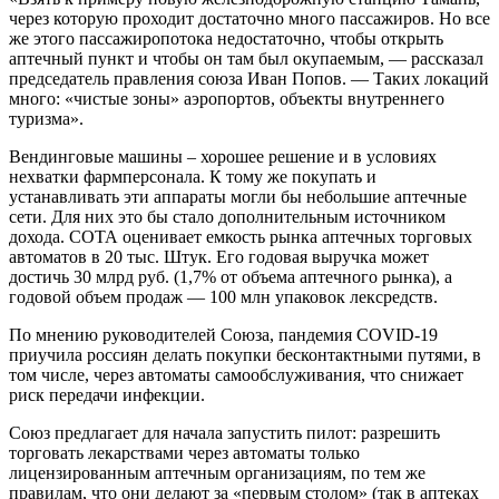
через которую проходит достаточно много пассажиров. Но все
же этого пассажиропотока недостаточно, чтобы открыть
аптечный пункт и чтобы он там был окупаемым, — рассказал
председатель правления союза Иван Попов. — Таких локаций
много: «чистые зоны» аэропортов, объекты внутреннего
туризма».
Вендинговые машины – хорошее решение и в условиях
нехватки фармперсонала. К тому же покупать и
устанавливать эти аппараты могли бы небольшие аптечные
сети. Для них это бы стало дополнительным источником
дохода. СОТА оценивает емкость рынка аптечных торговых
автоматов в 20 тыс. Штук. Его годовая выручка может
достичь 30 млрд руб. (1,7% от объема аптечного рынка), а
годовой объем продаж — 100 млн упаковок лексредств.
По мнению руководителей Союза, пандемия COVID-19
приучила россиян делать покупки бесконтактными путями, в
том числе, через автоматы самообслуживания, что снижает
риск передачи инфекции.
Союз предлагает для начала запустить пилот: разрешить
торговать лекарствами через автоматы только
лицензированным аптечным организациям, по тем же
правилам, что они делают за «первым столом» (так в аптеках