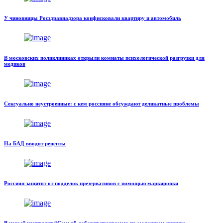
У чиновницы Росздравнадзора конфисковали квартиру и автомобиль
В московских поликлиниках открыли комнаты психологической разгрузки для
медиков
Сексуально неустроенные: с кем россияне обсуждают деликатные проблемы
На БАД вводят рецепты
Россиян защитят от подделок презервативов с помощью маркировки
В новый нацпроект “Семья” добавят программу по молочным кухням