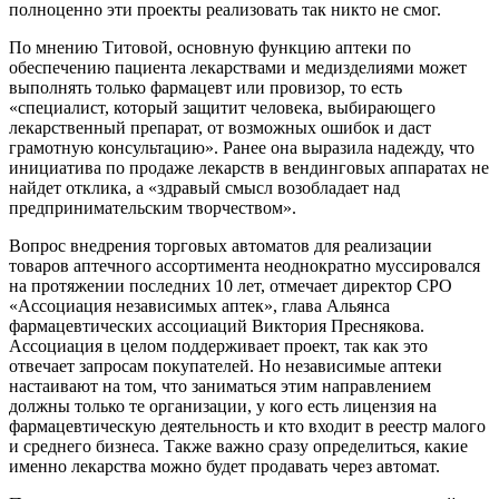
полноценно эти проекты реализовать так никто не смог.
По мнению Титовой, основную функцию аптеки по
обеспечению пациента лекарствами и медизделиями может
выполнять только фармацевт или провизор, то есть
«специалист, который защитит человека, выбирающего
лекарственный препарат, от возможных ошибок и даст
грамотную консультацию». Ранее она выразила надежду, что
инициатива по продаже лекарств в вендинговых аппаратах не
найдет отклика, а «здравый смысл возобладает над
предпринимательским творчеством».
Вопрос внедрения торговых автоматов для реализации
товаров аптечного ассортимента неоднократно муссировался
на протяжении последних 10 лет, отмечает директор СРО
«Ассоциация независимых аптек», глава Альянса
фармацевтических ассоциаций Виктория Преснякова.
Ассоциация в целом поддерживает проект, так как это
отвечает запросам покупателей. Но независимые аптеки
настаивают на том, что заниматься этим направлением
должны только те организации, у кого есть лицензия на
фармацевтическую деятельность и кто входит в реестр малого
и среднего бизнеса. Также важно сразу определиться, какие
именно лекарства можно будет продавать через автомат.