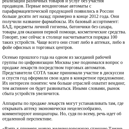
реализации различных товаров и услуг без участия
продавцов. Первые вендинговые автоматы с
парафармацевтической продукцией появились в России
больше десяти лет назад: примерно в конце 2012 года. Они
получили название фармабоксы. Их базовый ассортимент:
БАД, предметы личной гигиены, батончики без сахара,
товары для оказания первой помощи, косметические средства.
Говорят, уже сейчас в столице насчитывается порядка 100
таких устройств. Чаще всего они стоят либо в аптеках, либо в
фойе офисных и торговых центров.
Осенью прошлого года на одном из заседаний рабочей
группы по цифровизации Москвы уже поднимался вопрос о
продаже лекарств посредством торговых автоматов.
Представители СОТА также принимали участие в дискуссии
и спустя год оформили свои идеи в конкретное предложение.
Их интересен понятен: чем больше отраслей охватит вендинг,
тем активнее он будет развиваться. Иными словами, рынок
сбыта устройств увеличится.
Аппараты по продаже лекарств могут устанавливать там, где
открывать аптеку экономически нецелесообразно,
комментируют инициаторы. Но, судя по всему, речь идет об
отдаленной перспективе.
«Взять к примеру новую железнодорожную станцию Тамань,