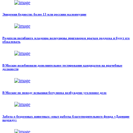
Эпидемия бедности: более 13 млн россиян малоимущие
Родители погибшего младенца возмущены приговором врачам роддома и будут его
обжаловать
В Москве возобновили дополнительное тестирование кандидатов на врачебные
должности
В Москве по поводу вспышки ботулизма возбуждено уголовное дело
Забота о бездомных животных: опыт работы благотворительного фонда «Дарящие
надежду»