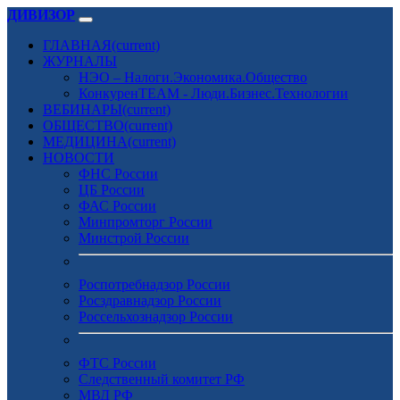
ДИВИЗОР
ГЛАВНАЯ
(current)
ЖУРНАЛЫ
НЭО – Налоги.Экономика.Общество
КонкуренTEAM - Люди.Бизнес.Технологии
ВЕБИНАРЫ
(current)
ОБЩЕСТВО
(current)
МЕДИЦИНА
(current)
НОВОСТИ
ФНС России
ЦБ России
ФАС России
Минпромторг России
Минстрой России
Роспотребнадзор России
Росздравнадзор России
Россельхознадзор России
ФТС России
Следственный комитет РФ
МВД РФ