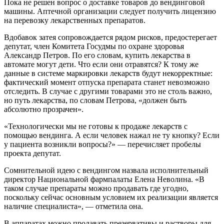
Пока не решен вопрос о доставке товаров до вендинговой
машины. Аптечной организации следует получить лицензию
на перевозку лекарственных препаратов.
Вдобавок затея сопровождается рядом рисков, предостерегает
депутат, член Комитета Госудмы по охране здоровья
Александр Петров. По его словам, купить лекарства в
автомате могут дети. Что если они отравятся? К тому же
данные в системе маркировки лекарств будут некорректные:
фактический момент отпуска препарата станет невозможно
отследить. В случае с другими товарами это не столь важно,
но путь лекарства, по словам Петрова, «должен быть
абсолютно прозрачен».
«Технологически мы не готовы к продаже лекарств с
помощью вендинга. А если человек нажал не ту кнопку? Если
у пациента возникли вопросы?» — перечисляет пробелы
проекта депутат.
Сомнительной идею с вендингом назвала исполнительный
директор Национальной фармпалаты Елена Неволина. «В
таком случае препараты можно продавать где угодно,
поскольку сейчас основным условием их реализации является
наличие специалиста», — отметила она.
В аппаратах можно продавать презервативы и растворы для