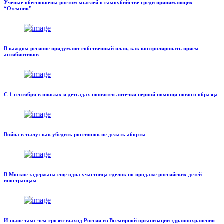
Ученые обеспокоены ростом мыслей о самоубийстве среди принимающих
“Оземпик”
В каждом регионе придумают собственный план, как контролировать прием
антибиотиков
С 1 сентября в школах и детсадах появятся аптечки первой помощи нового образца
Война в тылу: как убедить россиянок не делать аборты
В Москве задержана еще одна участница сделок по продаже российских детей
иностранцам
И ныне там: чем грозит выход России из Всемирной организации здравоохранения