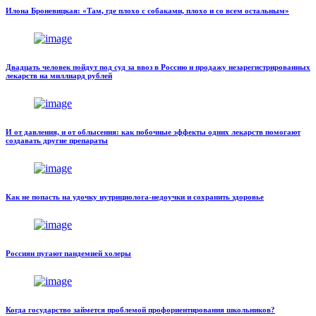
Илона Броневицкая: «Там, где плохо с собаками, плохо и со всем остальным»
Двадцать человек пойдут под суд за ввоз в Россию и продажу незарегистрированных
лекарств на миллиард рублей
И от давления, и от облысения: как побочные эффекты одних лекарств помогают
создавать другие препараты
Как не попасть на удочку нутрициолога-недоучки и сохранить здоровье
Россиян пугают пандемией холеры
Когда государство займется проблемой профориентирования школьников?