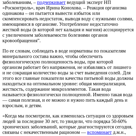
заболеваниям, –
подчеркивает
ведущий эксперт НП
«Росконтроль», врач Ирина Конохова. – Реакция организма
одинакова – он пытается вывести избыток или
скомпенсировать недостаток, выводя воду с нужными солями,
имеющимися в организме. Употребление недостаточно
жесткой воды (в которой нет кальция и магния) ассоциируется
с увеличением заболеваемости болезнями органов
кровообращения”.
По ее словам, соблюдать в воде нормативы по показателям
минерального состава важно, чтобы обеспечить
физиологическую полноценность воды, при которой
организм работает без напряжения, не избавляясь от лишнего
и не сокращая количество воды за счет выведения солей. Для
этого все главные показатели качества питьевой воды должны
находиться на оптимальном уровне: общая минерализация,
жесткость, содержание микроэлементов. Такая вода
называется физиологически полноценной. Именно такая вода
— самая полезная, и ее можно и нужно пить каждый день и
взрослым, и детям.
«Когда мы посмотрели, как изменилась ситуация со здоровьем
людей за последние 30 лет, то увидели, что порядка 50-60%
хронических заболеваний, которые диагностируются сегодня,
связаны с некачественным рационом —
вспоминает
д.м.н.,