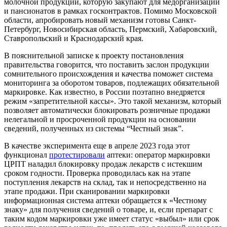
молочной продукции, которую закупают для медорганизаций
и пансионатов в рамках госконтрактов. Помимо Московской
области, апробировать новый механизм готовы Санкт-
Петербург, Новосибирская область, Пермский, Хабаровский,
Ставропольский и Краснодарский края.
В пояснительной записке к проекту постановления
правительства говорится, что поставить заслон продукции
сомнительного происхождения и качества поможет система
мониторинга за оборотом товаров, подлежащих обязательной
маркировке. Как известно, в России поэтапно внедряется
режим «запретительной кассы». Это такой механизм, который
позволяет автоматически блокировать розничные продажи
нелегальной и просроченной продукции на основании
сведений, полученных из системы “Честный знак”.
В качестве эксперимента еще в апреле 2023 года этот
функционал
протестировали
аптеки: оператор маркировки
ЦРПТ наладил блокировку продаж лекарств с истекшим
сроком годности. Проверка проводилась как на этапе
поступления лекарств на склад, так и непосредственно на
этапе продажи. При сканировании маркировки
информационная система аптеки обращается к «Честному
знаку» для получения сведений о товаре, и, если препарат с
таким кодом маркировки уже имеет статус «выбыл» или срок