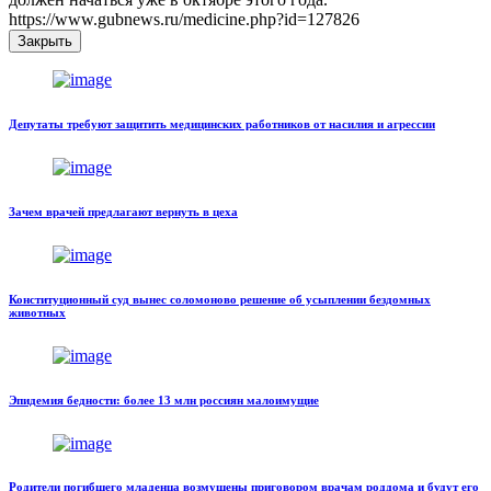
https://www.gubnews.ru/medicine.php?id=127826
Закрыть
Депутаты требуют защитить медицинских работников от насилия и агрессии
Зачем врачей предлагают вернуть в цеха
Конституционный суд вынес соломоново решение об усыплении бездомных
животных
Эпидемия бедности: более 13 млн россиян малоимущие
Родители погибшего младенца возмущены приговором врачам роддома и будут его