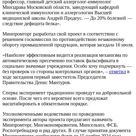
профессор, главный детский аллерголог-иммунолог
Минздрава Московской области, заведующий кафедрой
клинической иммунологии и аллергологии Высшей
медицинской школы Андрей Продеус. — До 20% болезней —
следствие дефицита белка».
Минпромторг разработал свой проект в соответствии с
решением госкомиссии по противодействию незаконному
обороту промышленной продукции, которая заседала 16 июля.
«Наиболее эффективным видится реализация механизма по
автоматическому пресечению поставок фальсификата в
социально значимые учреждения. Особо хочу подчеркнуть —
без проверок со стороны контрольных органов», –
отметил
в
ходе заседания первый заместитель Председателя
Правительства Денис Мантуров.
Сперва эксперимент традиционно проведут на добровольной
основе. После чего его вероятнее всего предложат
масштабировать в обязательном порядке.
Уполномоченными ведомствами по проведению
эксперимента авторы проекта предлагают назначить
Минпромторг, Минэкономразвития, Минсельхоз, ФСБ,
Роспотребнадзор и ряд других. В случае принятия документа
Минпромторгу необходимо будет до 15 ноября 2024 года