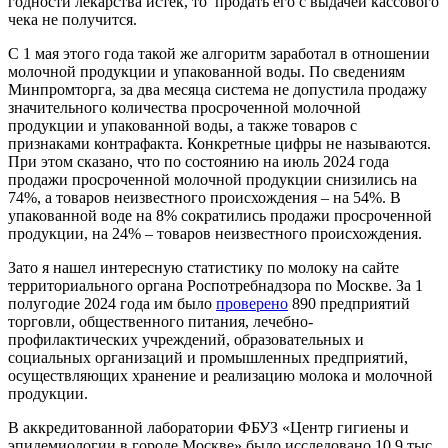
годности лекарства истек, то продать его с выдачей кассового
чека не получится.
С 1 мая этого года такой же алгоритм заработал в отношении
молочной продукции и упакованной воды. По сведениям
Минпромторга, за два месяца система не допустила продажу
значительного количества просроченной молочной
продукции и упакованной воды, а также товаров с
признаками контрафакта. Конкретные цифры не называются.
При этом сказано, что по состоянию на июль 2024 года
продажи просроченной молочной продукции снизились на
74%, а товаров неизвестного происхождения – на 54%. В
упакованной воде на 8% сократились продажи просроченной
продукции, на 24% – товаров неизвестного происхождения.
Зато я нашел интересную статистику по молоку на сайте
территориального органа Роспотребнадзора по Москве. За 1
полугодие 2024 года им было
проверено
890 предприятий
торговли, общественного питания, лечебно-
профилактических учреждений, образовательных и
социальных организаций и промышленных предприятий,
осуществляющих хранение и реализацию молока и молочной
продукции.
В аккредитованной лаборатории ФБУЗ «Центр гигиены и
эпидемиологии в городе Москве» было исследовано 10,9 тыс.