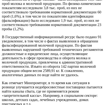
проб молока и молочной продукции. По физико-химическим
показателям исследовали 3,8 тыс. проб, из них не
соответствовало требованиям нормативной документации 60
проб (1,6%), в том числе по показателям идентификации
(фальсификации) было исследовано 1,9 тыс. проб, из них не
соответствовало требованиям нормативной документации 23
пробы (1,2%).
В Государственный информационный ресурс было подано 91
уведомление, в том числе о фактах выявления в обращении
фальсифицированной молочной продукции. По фактам
выявленных нарушений требований технических регламентов
должностные и юридические лица, осуществляющие
деятельность в сфере производства и оборота молока и
молочной продукции, привлечены к административной
ответственности. Изъято из оборота 142 партии молочной
продукции общим весом 2589,91 кг. К сожалению,
аналогичных данных по воде найти не удалось.
Как отмечает Минпромторг, в то время как ситуация в
рознице улучшается недобросовестные поставщики пытаются
найти каналы сбыта, ‎где не применяется режим
«запретительной кассы». Например, в социальном секторе:
школах, детских садах, лечебных учреждениях, домах
престарелых и т.д.