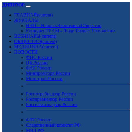
ДИВИЗОР
ГЛАВНАЯ
(current)
ЖУРНАЛЫ
НЭО – Налоги.Экономика.Общество
КонкуренTEAM - Люди.Бизнес.Технологии
ВЕБИНАРЫ
(current)
ОБЩЕСТВО
(current)
МЕДИЦИНА
(current)
НОВОСТИ
ФНС России
ЦБ России
ФАС России
Минпромторг России
Минстрой России
Роспотребнадзор России
Росздравнадзор России
Россельхознадзор России
ФТС России
Следственный комитет РФ
МВД РФ