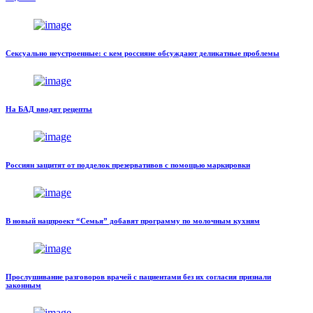
Сексуально неустроенные: с кем россияне обсуждают деликатные проблемы
На БАД вводят рецепты
Россиян защитят от подделок презервативов с помощью маркировки
В новый нацпроект “Семья” добавят программу по молочным кухням
Прослушивание разговоров врачей с пациентами без их согласия признали
законным