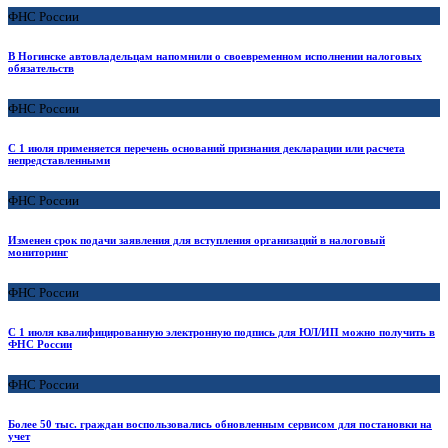
ФНС России
В Ногинске автовладельцам напомнили о своевременном исполнении налоговых
обязательств
ФНС России
С 1 июля применяется перечень оснований признания декларации или расчета
непредставленными
ФНС России
Изменен срок подачи заявления для вступления организаций в налоговый
мониторинг
ФНС России
С 1 июля квалифицированную электронную подпись для ЮЛ/ИП можно получить в
ФНС России
ФНС России
Более 50 тыс. граждан воспользовались обновленным сервисом для постановки на
учет