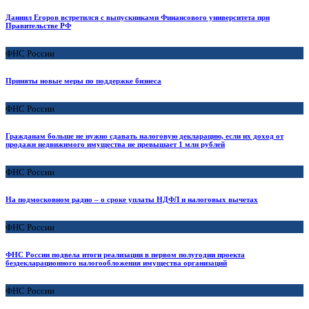
Даниил Егоров встретился с выпускниками Финансового университета при
Правительстве РФ
ФНС России
Приняты новые меры по поддержке бизнеса
ФНС России
Гражданам больше не нужно сдавать налоговую декларацию, если их доход от
продажи недвижимого имущества не превышает 1 млн рублей
ФНС России
На подмосковном радио – о сроке уплаты НДФЛ и налоговых вычетах
ФНС России
ФНС России подвела итоги реализации в первом полугодии проекта
бездекларационного налогообложения имущества организаций
ФНС России