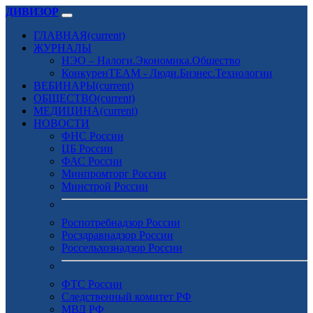
ДИВИЗОР
ГЛАВНАЯ
(current)
ЖУРНАЛЫ
НЭО – Налоги.Экономика.Общество
КонкуренTEAM - Люди.Бизнес.Технологии
ВЕБИНАРЫ
(current)
ОБЩЕСТВО
(current)
МЕДИЦИНА
(current)
НОВОСТИ
ФНС России
ЦБ России
ФАС России
Минпромторг России
Минстрой России
Роспотребнадзор России
Росздравнадзор России
Россельхознадзор России
ФТС России
Следственный комитет РФ
МВД РФ