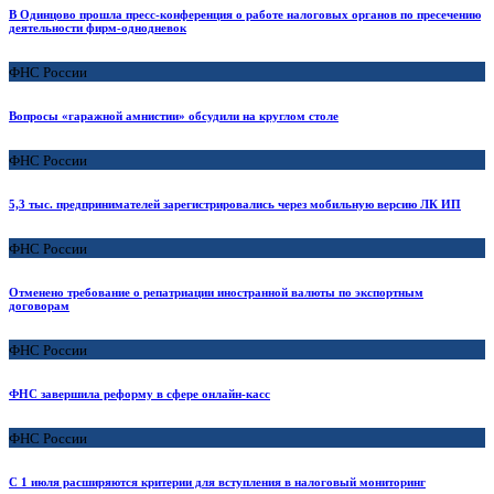
В Одинцово прошла пресс-конференция о работе налоговых органов по пресечению
деятельности фирм-однодневок
ФНС России
Вопросы «гаражной амнистии» обсудили на круглом столе
ФНС России
5,3 тыс. предпринимателей зарегистрировались через мобильную версию ЛК ИП
ФНС России
Отменено требование о репатриации иностранной валюты по экспортным
договорам
ФНС России
ФНС завершила реформу в сфере онлайн-касс
ФНС России
С 1 июля расширяются критерии для вступления в налоговый мониторинг