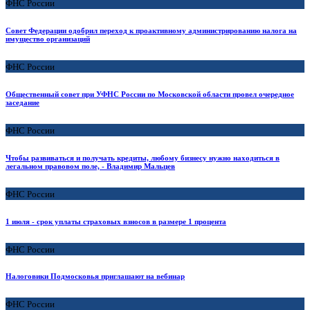
ФНС России
Совет Федерации одобрил переход к проактивному администрированию налога на
имущество организаций
ФНС России
Общественный совет при УФНС России по Московской области провел очередное
заседание
ФНС России
Чтобы развиваться и получать кредиты, любому бизнесу нужно находиться в
легальном правовом поле, - Владимир Мальцев
ФНС России
1 июля - срок уплаты страховых взносов в размере 1 процента
ФНС России
Налоговики Подмосковья приглашают на вебинар
ФНС России