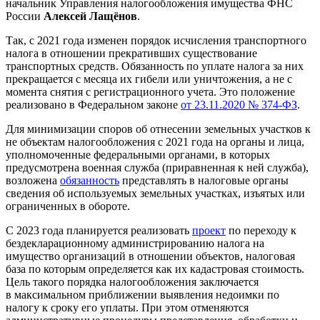
начальник Управления налогообложения имущества ФНС
России
Алексей Лащёнов
.
Так, с 2021 года изменен порядок исчисления транспортного
налога в отношении прекративших существование
транспортных средств. Обязанность по уплате налога за них
прекращается с месяца их гибели или уничтожения, а не с
момента снятия с регистрационного учета. Это положение
реализовано в Федеральном законе
от 23.11.2020 № 374-ФЗ
.
Для минимизации споров об отнесении земельных участков к
не объектам налогообложения с 2021 года на органы и лица,
уполномоченные федеральными органами, в которых
предусмотрена военная служба (приравненная к ней служба),
возложена
обязанность
представлять в налоговые органы
сведения об используемых земельных участках, изъятых или
ограниченных в обороте.
С 2023 года планируется реализовать
проект
по переходу к
бездекларационному администрированию налога на
имущество организаций в отношении объектов, налоговая
база по которым определяется как их кадастровая стоимость.
Цель такого порядка налогообложения заключается
в максимальном приближении выявления недоимки по
налогу к сроку его уплаты. При этом отменяются