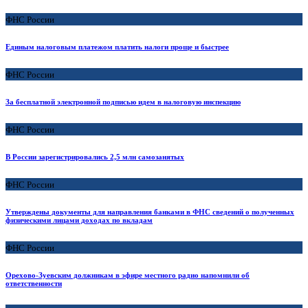
ФНС России
Единым налоговым платежом платить налоги проще и быстрее
ФНС России
За бесплатной электронной подписью идем в налоговую инспекцию
ФНС России
В России зарегистрировались 2,5 млн самозанятых
ФНС России
Утверждены документы для направления банками в ФНС сведений о полученных
физическими лицами доходах по вкладам
ФНС России
Орехово-Зуевским должникам в эфире местного радио напомнили об
ответственности