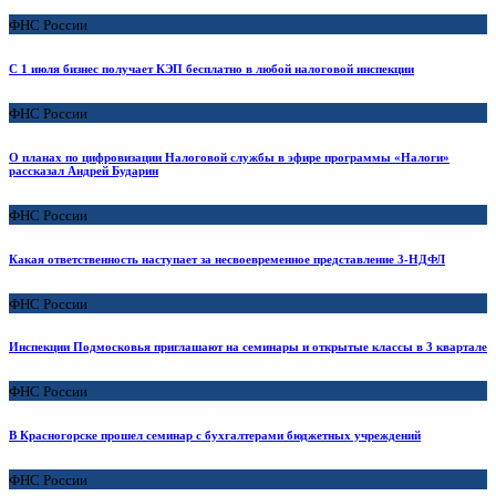
ФНС России
С 1 июля бизнес получает КЭП бесплатно в любой налоговой инспекции
ФНС России
О планах по цифровизации Налоговой службы в эфире программы «Налоги»
рассказал Андрей Бударин
ФНС России
Какая ответственность наступает за несвоевременное представление 3-НДФЛ
ФНС России
Инспекции Подмосковья приглашают на семинары и открытые классы в 3 квартале
ФНС России
В Красногорске прошел семинар с бухгалтерами бюджетных учреждений
ФНС России