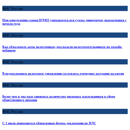
ФНС России
При определении ставки НДФЛ учитывается вся сумма дивидендов, выплаченная с
начала года
ФНС России
Как обжаловать акты налоговиков, рассказали налогоплательщикам на онлайн-
вебинаре
ФНС России
В подмосковном налоговом управлении состоялось очередное заседание коллегии
ФНС России
Более чем в два раза снизилось количество рисковых плательщиков в сфере
общественного питания
ФНС России
С 1 июля применяется обновленная форма декларации по НДС