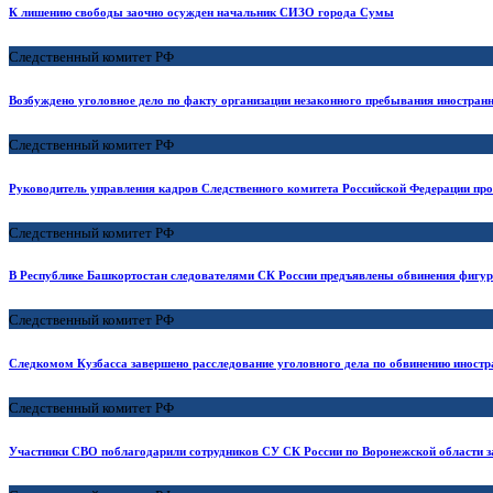
К лишению свободы заочно осужден начальник СИЗО города Сумы
Следственный комитет РФ
Возбуждено уголовное дело по факту организации незаконного пребывания иностра
Следственный комитет РФ
Руководитель управления кадров Следственного комитета Российской Федерации пров
Следственный комитет РФ
В Республике Башкортостан следователями СК России предъявлены обвинения фигура
Следственный комитет РФ
Следкомом Кузбасса завершено расследование уголовного дела по обвинению иностр
Следственный комитет РФ
Участники СВО поблагодарили сотрудников СУ СК России по Воронежской области 