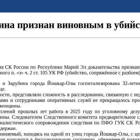
на признан виновным в убийст
ия СК России по Республике Марий Эл доказательства признан
о п. «з» ч. 2 ст. 105 УК РФ (убийство, сопряжённое с разбоем)
й и Зарубина города Йошкар-Олы госпитализирована 32-лет
це.
ости, представляло сложность в расследовании, связанную с не
анами и сотрудниками оперативных служб не прекращалось про
 женщины.
плений прошлых лет работа в 2025 году по уголовному делу
ны. Следователем Следственного комитета предварительное сл
миналистического сопровождения следствия по ПФО ГУК СК Р
адержан.
обвиняемый, находясь на одной из улиц города Йошкар-Олы, с ц
ая находится в бессознательном состоянии, обвиняемый похит