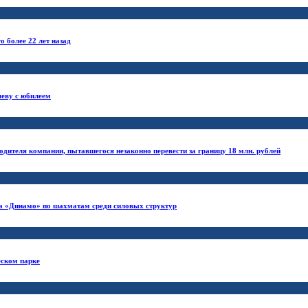
 более 22 лет назад
еву с юбилеем
одителя компании, пытавшегося незаконно перевести за границу 18 млн. рублей
а «Динамо» по шахматам среди силовых структур
еском парке