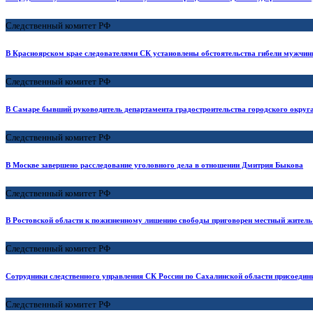
Следственный комитет РФ
В Красноярском крае следователями СК установлены обстоятельства гибели мужчин
Следственный комитет РФ
В Самаре бывший руководитель департамента градостроительства городского округ
Следственный комитет РФ
В Москве завершено расследование уголовного дела в отношении Дмитрия Быкова
Следственный комитет РФ
В Ростовской области к пожизненному лишению свободы приговорен местный житель 
Следственный комитет РФ
Сотрудники следственного управления СК России по Сахалинской области присоедини
Следственный комитет РФ