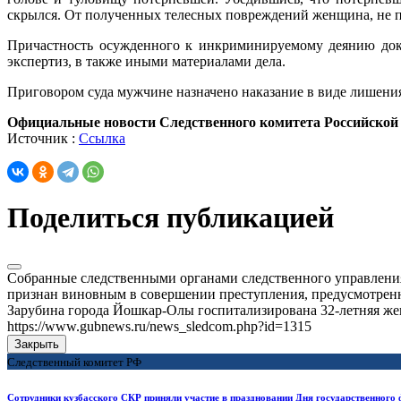
скрылся. От полученных телесных повреждений женщина, не пр
Причастность осужденного к инкриминируемому деянию дока
экспертиз, в также иными материалами дела.
Приговором суда мужчине назначено наказание в виде лишен
Официальные новости Следственного комитета Российской
Источник :
Ссылка
Поделиться публикацией
Собранные следственными органами следственного управлени
признан виновным в совершении преступления, предусмотренног
Зарубина города Йошкар-Олы госпитализирована 32-летняя ж
https://www.gubnews.ru/news_sledcom.php?id=1315
Закрыть
Следственный комитет РФ
Сотрудники кузбасского СКР приняли участие в праздновании Дня государственного 