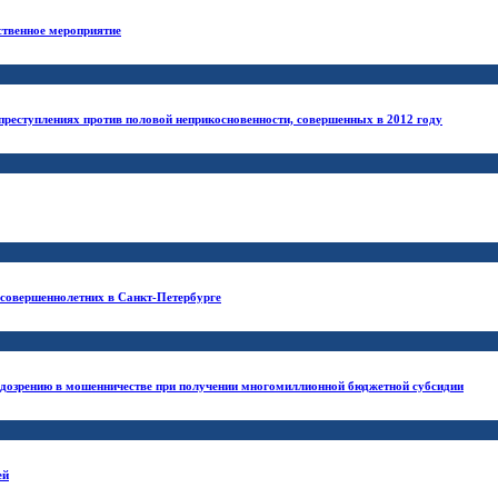
ственное мероприятие
 преступлениях против половой неприкосновенности, совершенных в 2012 году
есовершеннолетних в Санкт-Петербурге
одозрению в мошенничестве при получении многомиллионной бюджетной субсидии
ей