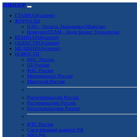
ДИВИЗОР
ГЛАВНАЯ
(current)
ЖУРНАЛЫ
НЭО – Налоги.Экономика.Общество
КонкуренTEAM - Люди.Бизнес.Технологии
ВЕБИНАРЫ
(current)
ОБЩЕСТВО
(current)
МЕДИЦИНА
(current)
НОВОСТИ
ФНС России
ЦБ России
ФАС России
Минпромторг России
Минстрой России
Роспотребнадзор России
Росздравнадзор России
Россельхознадзор России
ФТС России
Следственный комитет РФ
МВД РФ