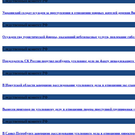
Следственный комитет РФ
Украинский солдат осужден за преступления в отношении мирных жителей деревни В
Следственный комитет РФ
Осужден гид туристической фирмы, оказавший небезопасные услуги, повлекшие гибе
Следственный комитет РФ
Председатель СК России поручил возбудить уголовное дело по факту ненадлежащего
Следственный комитет РФ
В Иркутской области завершено расследование уголовного дела в отношении экс-г
Следственный комитет РФ
Вынесен приговор по уголовному делу в отношении лидера преступной группировки
Следственный комитет РФ
В Санкт-Петербурге завершено расследование уголовного дела в отношении директор