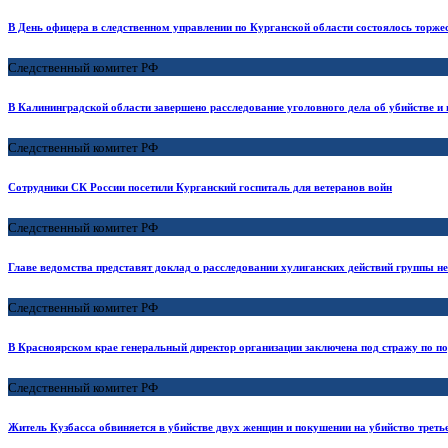
В День офицера в следственном управлении по Курганской области состоялось торже
Следственный комитет РФ
В Калининградской области завершено расследование уголовного дела об убийстве и
Следственный комитет РФ
Сотрудники СК России посетили Курганский госпиталь для ветеранов войн
Следственный комитет РФ
Главе ведомства представят доклад о расследовании хулиганских действий группы н
Следственный комитет РФ
В Красноярском крае генеральный директор организации заключена под стражу по п
Следственный комитет РФ
Житель Кузбасса обвиняется в убийстве двух женщин и покушении на убийство треть