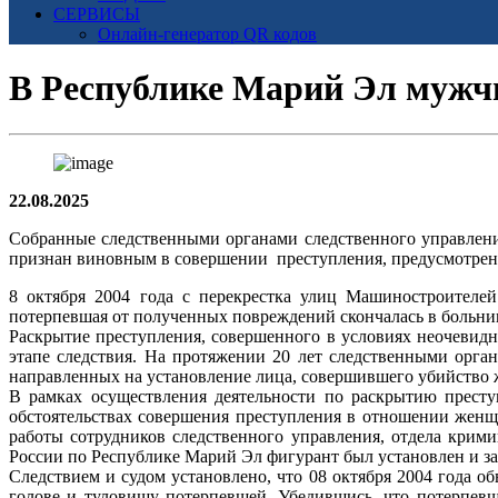
СЕРВИСЫ
Онлайн-генератор QR кодов
В Республике Марий Эл мужчи
22.08.2025
Собранные следственными органами следственного управлен
признан виновным в совершении преступления, предусмотренног
8 октября 2004 года с перекрестка улиц Машиностроителе
потерпевшая от полученных повреждений скончалась в больни
Раскрытие преступления, совершенного в условиях неочевидн
этапе следствия. На протяжении 20 лет следственными орг
направленных на установление лица, совершившего убийство
В рамках осуществления деятельности по раскрытию престу
обстоятельствах совершения преступления в отношении женщи
работы сотрудников следственного управления, отдела кри
России по Республике Марий Эл фигурант был установлен и з
Следствием и судом установлено, что 08 октября 2004 года 
голове и туловищу потерпевшей. Убедившись, что потерпевш