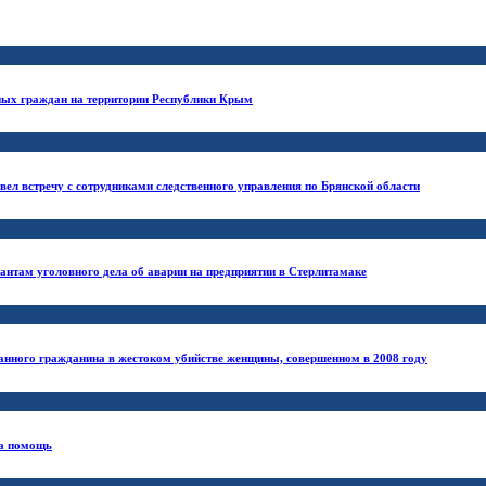
нных граждан на территории Республики Крым
ел встречу с сотрудниками следственного управления по Брянской области
нтам уголовного дела об аварии на предприятии в Стерлитамаке
анного гражданина в жестоком убийстве женщины, совершенном в 2008 году
за помощь