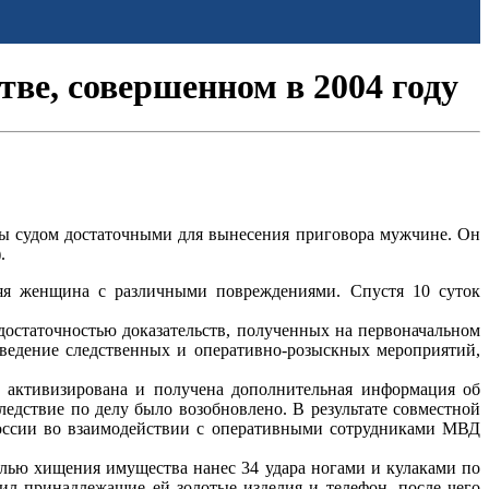
ве, совершенном в 2004 году
ы судом достаточными для вынесения приговора мужчине. Он
.
няя женщина с различными повреждениями. Спустя 10 суток
достаточностью доказательств, полученных на первоначальном
ведение следственных и оперативно-розыскных мероприятий,
 активизирована и получена дополнительная информация об
едствие по делу было возобновлено. В результате совместной
оссии во взаимодействии с оперативными сотрудниками МВД
елью хищения имущества нанес 34 удара ногами и кулаками по
ил принадлежащие ей золотые изделия и телефон, после чего