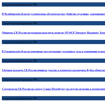
Следственный комитет РФ
В Челябинской области установлены обстоятельства убийства мужчины, совершенного
Следственный комитет РФ
Офицеры СК России поздравили народную артистку РСФСР Людмилу Ивановну Хитя
Следственный комитет РФ
В Ульяновской области завершено расследование уголовного дела в отношении руков
Следственный комитет РФ
Сборная команда СК России приняла участие в открытом командном Кубке обществ
Следственный комитет РФ
Следователи СК России по городу Санкт-Петербургу исследуют историю в патриотич
Следственный комитет РФ