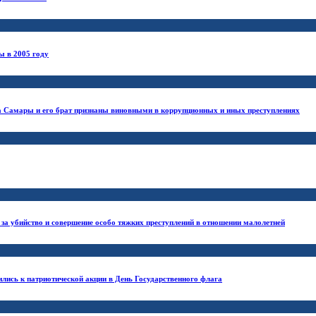
ы в 2005 году
а Самары и его брат признаны виновными в коррупционных и иных преступлениях
за убийство и совершение особо тяжких преступлений в отношении малолетней
лись к патриотической акции в День Государственного флага