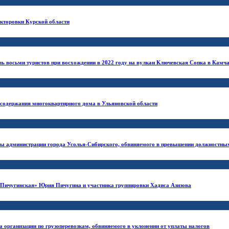
икторовки Курской области
ль восьми туристов при восхождении в 2022 году на вулкан Ключевская Сопка в Камч
 содержания многоквартирного дома в Ульяновской области
лавы администрации города Усолья-Сибирского, обвиняемого в превышении должностн
 «Пичугинская» Юрия Пичугина и участника группировки Хадиса Азизова
а организации по грузоперевозкам, обвиняемого в уклонении от уплаты налогов