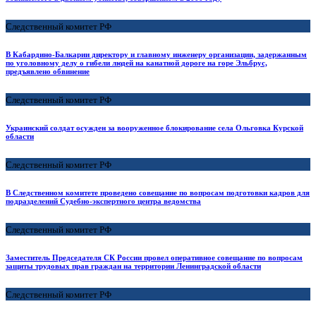
Следственный комитет РФ
В Кабардино-Балкарии директору и главному инженеру организации, задержанным
по уголовному делу о гибели людей на канатной дороге на горе Эльбрус,
предъявлено обвинение
Следственный комитет РФ
Украинский солдат осужден за вооруженное блокирование села Ольговка Курской
области
Следственный комитет РФ
В Следственном комитете проведено совещание по вопросам подготовки кадров для
подразделений Судебно-экспертного центра ведомства
Следственный комитет РФ
Заместитель Председателя СК России провел оперативное совещание по вопросам
защиты трудовых прав граждан на территории Ленинградской области
Следственный комитет РФ