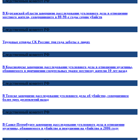
Следственный комитет РФ
В Курганской области завершено расследование уголовного дела в отношении
местного жителя, совершившего в 80-90-е годы серию убийств
Следственный комитет РФ
Трудовые отряды СК России: три года заботы о людях
Следственный комитет РФ
В Красноярске завершено расследование уголовного дела в отношении мужчины,
обвиняемого в причинении смертельных травм местному жителю 10 лет назад
Следственный комитет РФ
В Томске завершено расследование уголовного дела об убийстве, совершенном
более трех десятилетий назад
Следственный комитет РФ
В Санкт-Петербурге завершено расследование уголовного дела в отношении
мужчины, обвиняемого в убийстве и покушении на убийство в 2006 году