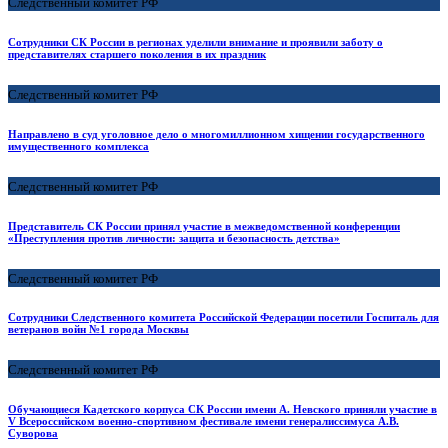
Следственный комитет РФ
Сотрудники СК России в регионах уделили внимание и проявили заботу о
представителях старшего поколения в их праздник
Следственный комитет РФ
Направлено в суд уголовное дело о многомиллионном хищении государственного
имущественного комплекса
Следственный комитет РФ
Представитель СК России принял участие в межведомственной конференции
«Преступления против личности: защита и безопасность детства»
Следственный комитет РФ
Сотрудники Следственного комитета Российской Федерации посетили Госпиталь для
ветеранов войн №1 города Москвы
Следственный комитет РФ
Обучающиеся Кадетского корпуса СК России имени А. Невского приняли участие в
V Всероссийском военно-спортивном фестивале имени генералиссимуса А.В.
Суворова