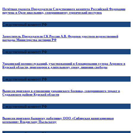
Почётная грамота Председателя Следственного комитета Российской Федерации
вручена в Орле школьнику, совершившему героический поступок
Следственный комитет РФ
Заместитель Председателя СК России А.В. Федоров удостоен ведомственной
награды Министерства юстиции РФ
Следственный комитет РФ
Украинский военнослужащий, участвовавший в блокировании хутора Агроном в
Курской области, приговорен к длительному сроку лишения свободы
Следственный комитет РФ
Вынесен приговор в отношении украинского боевика, совершившего теракт в
Суджанском районе Курской области
Следственный комитет РФ
Вынесен приговор бывшему работнику ООО «Сибирская навигационная
компания» Владиславу Пыльскому