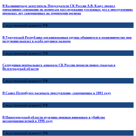
В Калининграде заместитель Председателя СК России А.В. Клаус провел
оперативное совещание по вопросам расследования уголовных дел о преступлениях
прошлых лет, совершенных на территории региона
Следственный комитет РФ
В Удмуртской Республике организованная группа обвиняется в мошенничестве при
получении выплат в особо крупном размере
Следственный комитет РФ
Сотрудники центрального аппарата СК России провели прием граждан в
Волгоградской области
Следственный комитет РФ
В Санкт-Петербурге раскрыто преступление, совершенное в 2001 году
Следственный комитет РФ
В Нижегородской области мужчина признан виновным в убийстве
несовершеннолетней в 1996 году
Следственный комитет РФ