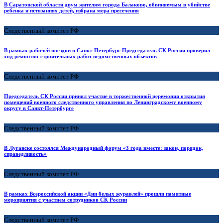
В Саратовской области двум жителям города Балаково, обвиняемым в убийстве
ребенка и истязаниях детей, избрана мера пресечения
Следственный комитет РФ
В рамках рабочей поездки в Санкт-Петербург Председатель СК России проверил
ход ремонтно-строительных работ ведомственных объектов
Следственный комитет РФ
Председатель СК России принял участие в торжественной церемонии открытия
помещений военного следственного управления по Ленинградскому военному
округу в Санкт-Петербурге
Следственный комитет РФ
В Луганске состоялся Международный форум «3 года вместе: закон, порядок,
справедливость»
Следственный комитет РФ
В рамках Всероссийской акции «Дни белых журавлей» прошли памятные
мероприятия с участием сотрудников СК России
Следственный комитет РФ