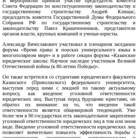
В мероприятии приняли участие председатель комитета
Совета Федерации по конституционному законодательству и
государственному строительству Андрей Клишас,
председатель комитета Государственной Думы Федерального
Собрания РФ по государственному строительству и
законодательству Павел Крашенинников, представители
органов власти, крупных компаний и ученые-юристы.
Александр Вячеславович участвовал в пленарном заседании
форума «Время права: в поисках универсального языка в
многополярном мире» и в работе секции форума «Казанские
юридические школы: Научное наследие участников Великой
Отечественной войны (к 80-летию Победы)».
Он также встретился со студентами юридического факультета
Казанского (Приволжского) федерального университета,
выступив перед ними с лекцией по такому актуальному
вопросу, как введение уголовной ответственности
юридических лиц. Выступая перед будущими юристами, он
обратил их внимание на то, что введение такой
ответственности является общемировой тенденцией. Уже
более чем в 90 государствах есть законодательное закрепление
уголовной ответственности юридических лиц в том или ином
виде. Введение уголовной ответственности юридических лиц
позволяет значительно повысить эффективность борьбы с
экономическими, экологическими, коррупционными и