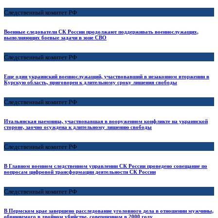
Следственный комитет РФ
Военные следователи СК России продолжают поддерживать военнослужащих,
выполняющих боевые задачи в зоне СВО
Следственный комитет РФ
Еще один украинский военнослужащий, участвовавший в незаконном вторжении в
Курскую область, приговорен к длительному сроку лишения свободы
Следственный комитет РФ
Итальянская наемница, участвовавшая в вооруженном конфликте на украинской
стороне, заочно осуждена к длительному лишению свободы
Следственный комитет РФ
В Главном военном следственном управлении СК России проведено совещание по
вопросам цифровой трансформации деятельности СК России
Следственный комитет РФ
В Пермском крае завершено расследование уголовного дела в отношении мужчины,
обвиняемого в двойном убийстве, совершенном в 2000 году