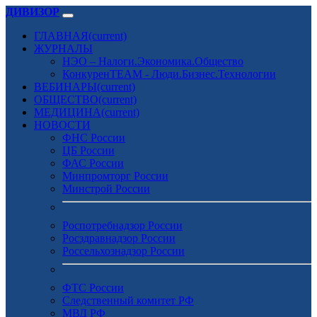
ДИВИЗОР
ГЛАВНАЯ
(current)
ЖУРНАЛЫ
НЭО – Налоги.Экономика.Общество
КонкуренTEAM - Люди.Бизнес.Технологии
ВЕБИНАРЫ
(current)
ОБЩЕСТВО
(current)
МЕДИЦИНА
(current)
НОВОСТИ
ФНС России
ЦБ России
ФАС России
Минпромторг России
Минстрой России
Роспотребнадзор России
Росздравнадзор России
Россельхознадзор России
ФТС России
Следственный комитет РФ
МВД РФ