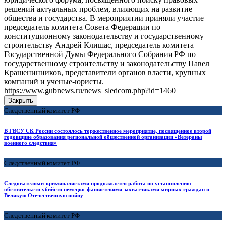
решений актуальных проблем, влияющих на развитие
общества и государства. В мероприятии приняли участие
председатель комитета Совета Федерации по
конституционному законодательству и государственному
строительству Андрей Клишас, председатель комитета
Государственной Думы Федерального Собрания РФ по
государственному строительству и законодательству Павел
Крашенинников, представители органов власти, крупных
компаний и ученые-юристы.
https://www.gubnews.ru/news_sledcom.php?id=1460
Закрыть
Следственный комитет РФ
В ГВСУ СК России состоялось торжественное мероприятие, посвященное второй
годовщине образования региональной общественной организации «Ветераны
военного следствия»
Следственный комитет РФ
Следователями-криминалистами продолжается работа по установлению
обстоятельств убийств немецко-фашистскими захватчиками мирных граждан в
Великую Отечественную войну
Следственный комитет РФ