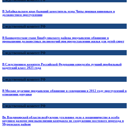
В Забайкальском крае бывший заместитель мэра Читы признан виновным в
должностном преступлении
Следственный комитет РФ
В Башкортостане главе Бижбулякского района предъявлено обвинение в
превышении должностных полномочий при предоставлении жилья для детей-сирот
Следственный комитет РФ
В Следственном комитете Российской Федерации определён лучший профильный
кадетский класс 2025 года
Следственный комитет РФ
В Москве мужчине предъявлено обвинение в совершении в 2012 году преступлений в
отношении девушки
Следственный комитет РФ
Во Владимирской области возбуждено уголовное дело о мошенничестве в особо
крупном размере при выполнении контракта по сооружению мостового перехода в
Муромском районе