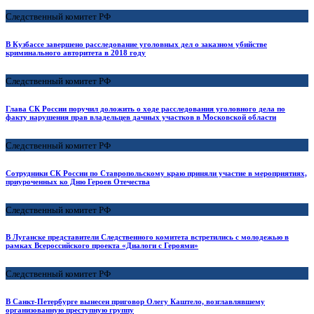
Следственный комитет РФ
В Кузбассе завершено расследование уголовных дел о заказном убийстве
криминального авторитета в 2018 году
Следственный комитет РФ
Глава СК России поручил доложить о ходе расследования уголовного дела по
факту нарушения прав владельцев дачных участков в Московской области
Следственный комитет РФ
Сотрудники СК России по Ставропольскому краю приняли участие в мероприятиях,
приуроченных ко Дню Героев Отечества
Следственный комитет РФ
В Луганске представители Следственного комитета встретились с молодежью в
рамках Всероссийского проекта «Диалоги с Героями»
Следственный комитет РФ
В Санкт-Петербурге вынесен приговор Олегу Каштело, возглавлявшему
организованную преступную группу