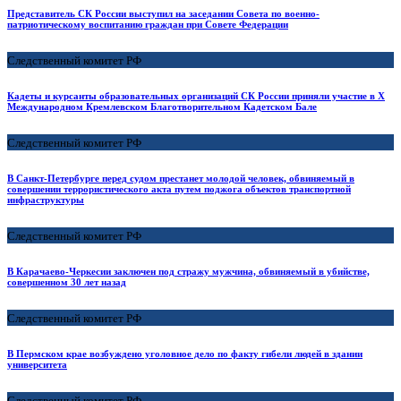
Представитель СК России выступил на заседании Совета по военно-
патриотическому воспитанию граждан при Совете Федерации
Следственный комитет РФ
Кадеты и курсанты образовательных организаций СК России приняли участие в X
Международном Кремлевском Благотворительном Кадетском Бале
Следственный комитет РФ
В Санкт-Петербурге перед судом престанет молодой человек, обвиняемый в
совершении террористического акта путем поджога объектов транспортной
инфраструктуры
Следственный комитет РФ
В Карачаево-Черкесии заключен под стражу мужчина, обвиняемый в убийстве,
совершенном 30 лет назад
Следственный комитет РФ
В Пермском крае возбуждено уголовное дело по факту гибели людей в здании
университета
Следственный комитет РФ