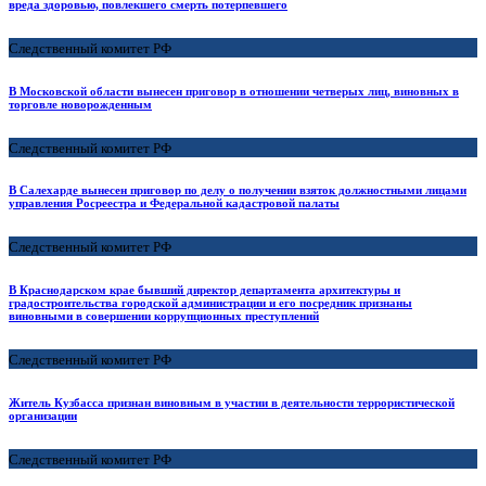
вреда здоровью, повлекшего смерть потерпевшего
Следственный комитет РФ
В Московской области вынесен приговор в отношении четверых лиц, виновных в
торговле новорожденным
Следственный комитет РФ
В Салехарде вынесен приговор по делу о получении взяток должностными лицами
управления Росреестра и Федеральной кадастровой палаты
Следственный комитет РФ
В Краснодарском крае бывший директор департамента архитектуры и
градостроительства городской администрации и его посредник признаны
виновными в совершении коррупционных преступлений
Следственный комитет РФ
Житель Кузбасса признан виновным в участии в деятельности террористической
организации
Следственный комитет РФ