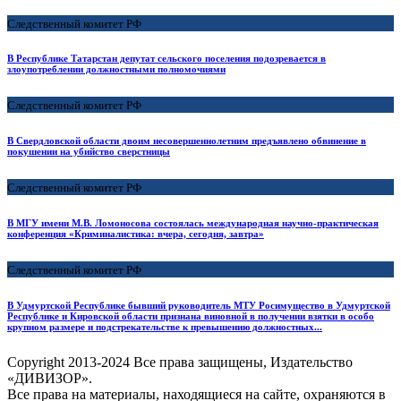
Следственный комитет РФ
В Республике Татарстан депутат сельского поселения подозревается в
злоупотреблении должностными полномочиями
Следственный комитет РФ
В Свердловской области двоим несовершеннолетним предъявлено обвинение в
покушении на убийство сверстницы
Следственный комитет РФ
В МГУ имени М.В. Ломоносова состоялась международная научно-практическая
конференция «Криминалистика: вчера, сегодня, завтра»
Следственный комитет РФ
В Удмуртской Республике бывший руководитель МТУ Росимущество в Удмуртской
Республике и Кировской области признана виновной в получении взятки в особо
крупном размере и подстрекательстве к превышению должностных...
Copyright
2013-2024 Все права защищены, Издательство
«ДИВИЗОР».
Все права на материалы, находящиеся на сайте, охраняются в