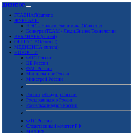
ДИВИЗОР
ГЛАВНАЯ
(current)
ЖУРНАЛЫ
НЭО – Налоги.Экономика.Общество
КонкуренTEAM - Люди.Бизнес.Технологии
ВЕБИНАРЫ
(current)
ОБЩЕСТВО
(current)
МЕДИЦИНА
(current)
НОВОСТИ
ФНС России
ЦБ России
ФАС России
Минпромторг России
Минстрой России
Роспотребнадзор России
Росздравнадзор России
Россельхознадзор России
ФТС России
Следственный комитет РФ
МВД РФ