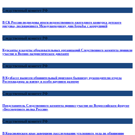
Следственный комитет РФ
В СК России подведены итоги ведомственного ежегодного конкурса детского
рисунка, посвященного Международному дню борьбы с коррупцией
Следственный комитет РФ
Курсанты и кадеты образовательных организаций Следственного комитета приняли
участие в Военно-патриотическом диктанте
Следственный комитет РФ
В Кузбассе вынесен обвинительный приговор бывшему руководителю отдела
Ростехнадзора за взятку в особо крупном размере
Следственный комитет РФ
Представитель Следственного комитета принял участие во Всероссийском форуме
«Бессмертного полка России»
Следственный комитет РФ
В Красноярском крае завершено расследование уголовного дела по обвинению