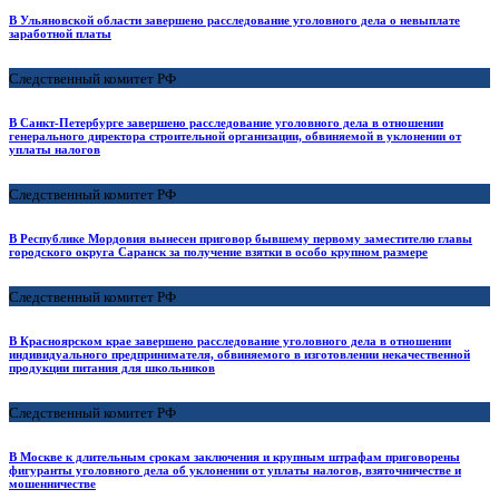
В Ульяновской области завершено расследование уголовного дела о невыплате
заработной платы
Следственный комитет РФ
В Санкт-Петербурге завершено расследование уголовного дела в отношении
генерального директора строительной организации, обвиняемой в уклонении от
уплаты налогов
Следственный комитет РФ
В Республике Мордовия вынесен приговор бывшему первому заместителю главы
городского округа Саранск за получение взятки в особо крупном размере
Следственный комитет РФ
В Красноярском крае завершено расследование уголовного дела в отношении
индивидуального предпринимателя, обвиняемого в изготовлении некачественной
продукции питания для школьников
Следственный комитет РФ
В Москве к длительным срокам заключения и крупным штрафам приговорены
фигуранты уголовного дела об уклонении от уплаты налогов, взяточничестве и
мошенничестве