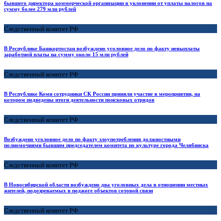
бывшего директора коммерческой организации в уклонении от уплаты налогов на
сумму более 279 млн рублей
Следственный комитет РФ
В Республике Башкортостан возбуждено уголовное дело по факту невыплаты
заработной платы на сумму около 15 млн рублей
Следственный комитет РФ
В Республике Коми сотрудники СК России приняли участие в мероприятии, на
котором подведены итоги деятельности поисковых отрядов
Следственный комитет РФ
Возбуждено уголовное дело по факту злоупотребления должностными
полномочиями бывшим председателем комитета по культуре города Челябинска
Следственный комитет РФ
В Новосибирской области возбуждено два уголовных дела в отношении местных
жителей, подозреваемых в поджоге объектов сотовой связи
Следственный комитет РФ