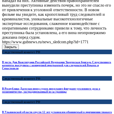
нападал на них. Активные действия правоохранителей
вынудили преступника изменить почерк, но это не спасло его
от привлечения к уголовной ответственности. В новом
фильме вы увидите, как кропотливый труд следователей и
криминалистов, уникальные высокотехнологичные
экспертные исследования, слаженное взаимодействие с
оперативными сотрудниками привели к тому, что личность
преступника была установлена, а его вина неопровержимо
доказана перед судом.
https://www.gubnews.ru/news_sledcom.php?id=1771
Закрыть
Следственный комитет РФ
В честь Дня Конституции Российской Федерации Творческая бригада Следственного
комитета выступила с концертной программой для следователей Крыма и
Севастополя
Следственный комитет РФ
В Республике Дагестан перед судом предстанет фигурант уголовного дела о
мошенничестве, экстрадированный из-за границы
Следственный комитет РФ
В Ульяновской области спустя 12 лет установлен обвиняемый в причинении тяжкого