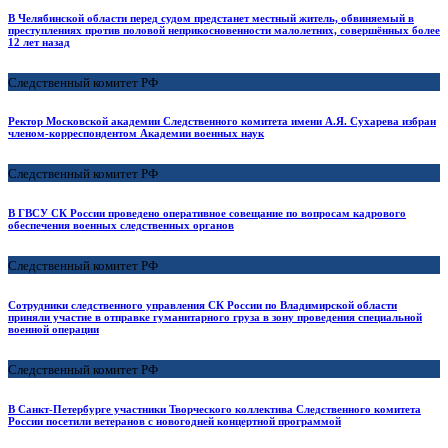
В Челябинской области перед судом предстанет местный житель, обвиняемый в
преступлениях против половой неприкосновенности малолетних, совершённых более
12 лет назад
Следственный комитет РФ
Ректор Московской академии Следственного комитета имени А.Я. Сухарева избран
членом-корреспондентом Академии военных наук
Следственный комитет РФ
В ГВСУ СК России проведено оперативное совещание по вопросам кадрового
обеспечения военных следственных органов
Следственный комитет РФ
Сотрудники следственного управления СК России по Владимирской области
приняли участие в отправке гуманитарного груза в зону проведения специальной
военной операции
Следственный комитет РФ
В Санкт-Петербурге участники Творческого коллектива Следственного комитета
России посетили ветеранов с новогодней концертной программой