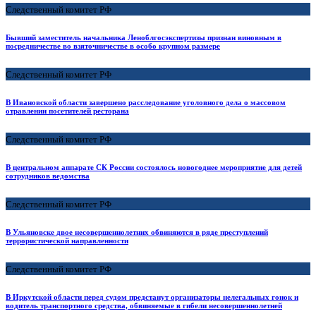
Следственный комитет РФ
Бывший заместитель начальника Леноблгосэкспертизы признан виновным в
посредничестве во взяточничестве в особо крупном размере
Следственный комитет РФ
В Ивановской области завершено расследование уголовного дела о массовом
отравлении посетителей ресторана
Следственный комитет РФ
В центральном аппарате СК России состоялось новогоднее мероприятие для детей
сотрудников ведомства
Следственный комитет РФ
В Ульяновске двое несовершеннолетних обвиняются в ряде преступлений
террористической направленности
Следственный комитет РФ
В Иркутской области перед судом предстанут организаторы нелегальных гонок и
водитель транспортного средства, обвиняемые в гибели несовершеннолетней