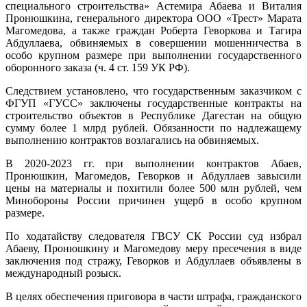
специального строительства» Астемира Абаева и Виталия
Пронюшкина, генерального директора ООО «Трест» Марата
Магомедова, а также граждан Роберта Геворкова и Тагира
Абдуллаева, обвиняемых в совершении мошенничества в
особо крупном размере при выполнении государственного
оборонного заказа (ч. 4 ст. 159 УК РФ).
Следствием установлено, что государственным заказчиком с
ФГУП «ГУСС» заключены государственные контракты на
строительство объектов в Республике Дагестан на общую
сумму более 1 млрд рублей. Обязанности по надлежащему
выполнению контрактов возлагались на обвиняемых.
В 2020-2023 гг. при выполнении контрактов Абаев,
Пронюшкин, Магомедов, Геворков и Абдуллаев завысили
цены на материалы и похитили более 500 млн рублей, чем
Минобороны России причинен ущерб в особо крупном
размере.
По ходатайству следователя ГВСУ СК России суд избрал
Абаеву, Пронюшкину и Магомедову меру пресечения в виде
заключения под стражу, Геворков и Абдуллаев объявлены в
международный розыск.
В целях обеспечения приговора в части штрафа, гражданского