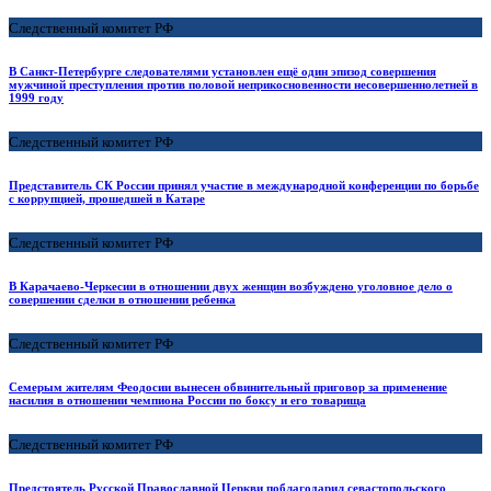
Следственный комитет РФ
В Санкт-Петербурге следователями установлен ещё один эпизод совершения
мужчиной преступления против половой неприкосновенности несовершеннолетней в
1999 году
Следственный комитет РФ
Представитель СК России принял участие в международной конференции по борьбе
с коррупцией, прошедшей в Катаре
Следственный комитет РФ
В Карачаево-Черкесии в отношении двух женщин возбуждено уголовное дело о
совершении сделки в отношении ребенка
Следственный комитет РФ
Семерым жителям Феодосии вынесен обвинительный приговор за применение
насилия в отношении чемпиона России по боксу и его товарища
Следственный комитет РФ
Предстоятель Русской Православной Церкви поблагодарил севастопольского