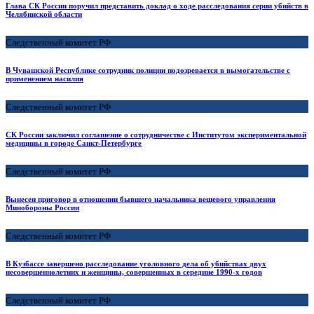
Глава СК России поручил представить доклад о ходе расследования серии убийств в
Челябинской области
Следственный комитет РФ
В Чувашской Республике сотрудник полиции подозревается в вымогательстве с
применением насилия
Следственный комитет РФ
СК России заключил соглашение о сотрудничестве с Институтом экспериментальной
медицины в городе Санкт-Петербурге
Следственный комитет РФ
Вынесен приговор в отношении бывшего начальника вещевого управления
Минобороны России
Следственный комитет РФ
В Кузбассе завершено расследование уголовного дела об убийствах двух
несовершеннолетних и женщины, совершенных в середине 1990-х годов
Следственный комитет РФ