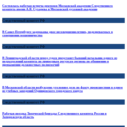
Состоялась рабочая встреча ректоров Московской академии Следственного
комитета имени А.Я. Сухарева и Московской духовной академии
Следственный комитет РФ
В Санкт-Петербурге задержаны двое несовершеннолетних, подозреваемых в
совершении мошенничества
Следственный комитет РФ
В Ленинградской области перед судом предстанет бывший начальник одного из
подразделений комитета по природным ресурсам региона по обвинению в
превышении должностных полномочий
Следственный комитет РФ
В Московской области возбуждено уголовное дело по факту происшествия в одном
из учебных заведений Одинцовского городского округа
Следственный комитет РФ
Рабочая поездка Творческой бригады Следственного комитета России в
Запорожскую область