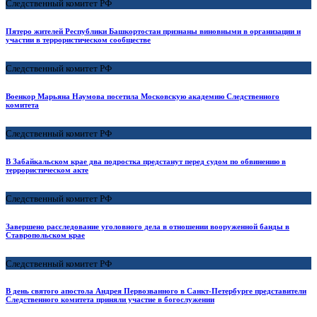
Следственный комитет РФ
Пятеро жителей Республики Башкортостан признаны виновными в организации и
участии в террористическом сообществе
Следственный комитет РФ
Военкор Марьяна Наумова посетила Московскую академию Следственного
комитета
Следственный комитет РФ
В Забайкальском крае два подростка предстанут перед судом по обвинению в
террористическом акте
Следственный комитет РФ
Завершено расследование уголовного дела в отношении вооруженной банды в
Ставропольском крае
Следственный комитет РФ
В день святого апостола Андрея Первозванного в Санкт-Петербурге представители
Следственного комитета приняли участие в богослужении