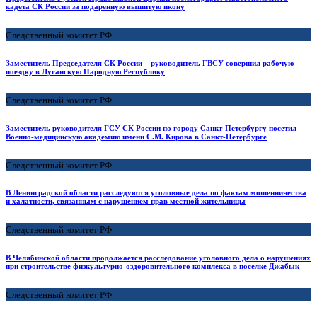
кадета СК России за подаренную вышитую икону
Следственный комитет РФ
Заместитель Председателя СК России – руководитель ГВСУ совершил рабочую
поездку в Луганскую Народную Республику
Следственный комитет РФ
Заместитель руководителя ГСУ СК России по городу Санкт-Петербургу посетил
Военно-медицинскую академию имени С.М. Кирова в Санкт-Петербурге
Следственный комитет РФ
В Ленинградской области расследуются уголовные дела по фактам мошенничества
и халатности, связанным с нарушением прав местной жительницы
Следственный комитет РФ
В Челябинской области продолжается расследование уголовного дела о нарушениях
при строительстве физкультурно-оздоровительного комплекса в поселке Джабык
Следственный комитет РФ