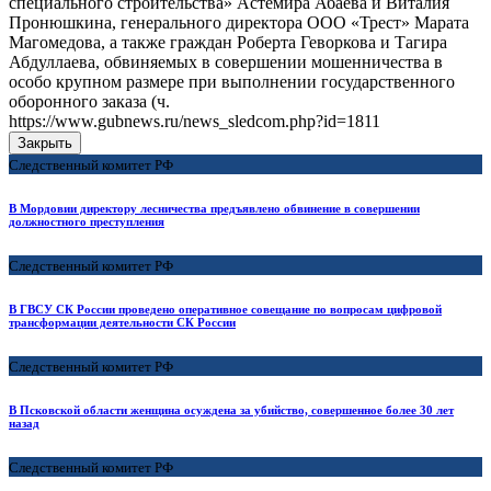
специального строительства» Астемира Абаева и Виталия
Пронюшкина, генерального директора ООО «Трест» Марата
Магомедова, а также граждан Роберта Геворкова и Тагира
Абдуллаева, обвиняемых в совершении мошенничества в
особо крупном размере при выполнении государственного
оборонного заказа (ч.
https://www.gubnews.ru/news_sledcom.php?id=1811
Закрыть
Следственный комитет РФ
В Мордовии директору лесничества предъявлено обвинение в совершении
должностного преступления
Следственный комитет РФ
В ГВСУ СК России проведено оперативное совещание по вопросам цифровой
трансформации деятельности СК России
Следственный комитет РФ
В Псковской области женщина осуждена за убийство, совершенное более 30 лет
назад
Следственный комитет РФ