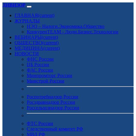
ДИВИЗОР
ГЛАВНАЯ
(current)
ЖУРНАЛЫ
НЭО – Налоги.Экономика.Общество
КонкуренTEAM - Люди.Бизнес.Технологии
ВЕБИНАРЫ
(current)
ОБЩЕСТВО
(current)
МЕДИЦИНА
(current)
НОВОСТИ
ФНС России
ЦБ России
ФАС России
Минпромторг России
Минстрой России
Роспотребнадзор России
Росздравнадзор России
Россельхознадзор России
ФТС России
Следственный комитет РФ
МВД РФ