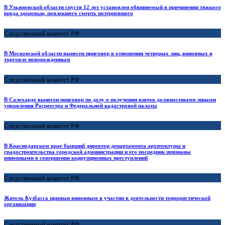
В Ульяновской области спустя 12 лет установлен обвиняемый в причинении тяжкого
вреда здоровью, повлекшего смерть потерпевшего
Следственный комитет РФ
В Московской области вынесен приговор в отношении четверых лиц, виновных в
торговле новорожденным
Следственный комитет РФ
В Салехарде вынесен приговор по делу о получении взяток должностными лицами
управления Росреестра и Федеральной кадастровой палаты
Следственный комитет РФ
В Краснодарском крае бывший директор департамента архитектуры и
градостроительства городской администрации и его посредник признаны
виновными в совершении коррупционных преступлений
Следственный комитет РФ
Житель Кузбасса признан виновным в участии в деятельности террористической
организации
Следственный комитет РФ