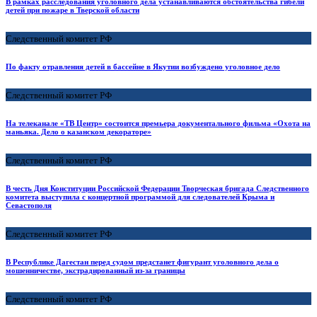
В рамках расследования уголовного дела устанавливаются обстоятельства гибели
детей при пожаре в Тверской области
Следственный комитет РФ
По факту отравления детей в бассейне в Якутии возбуждено уголовное дело
Следственный комитет РФ
На телеканале «ТВ Центр» состоится премьера документального фильма «Охота на
маньяка. Дело о казанском декораторе»
Следственный комитет РФ
В честь Дня Конституции Российской Федерации Творческая бригада Следственного
комитета выступила с концертной программой для следователей Крыма и
Севастополя
Следственный комитет РФ
В Республике Дагестан перед судом предстанет фигурант уголовного дела о
мошенничестве, экстрадированный из-за границы
Следственный комитет РФ