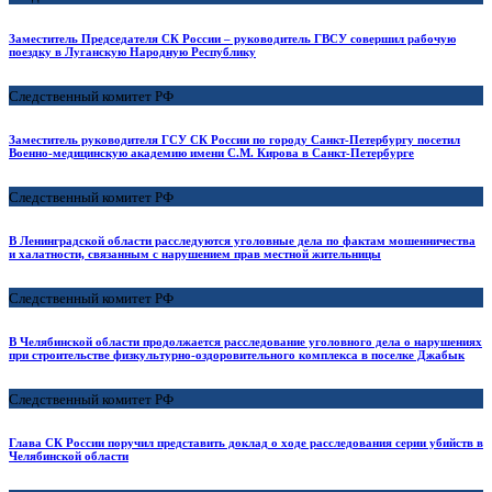
Заместитель Председателя СК России – руководитель ГВСУ совершил рабочую
поездку в Луганскую Народную Республику
Следственный комитет РФ
Заместитель руководителя ГСУ СК России по городу Санкт-Петербургу посетил
Военно-медицинскую академию имени С.М. Кирова в Санкт-Петербурге
Следственный комитет РФ
В Ленинградской области расследуются уголовные дела по фактам мошенничества
и халатности, связанным с нарушением прав местной жительницы
Следственный комитет РФ
В Челябинской области продолжается расследование уголовного дела о нарушениях
при строительстве физкультурно-оздоровительного комплекса в поселке Джабык
Следственный комитет РФ
Глава СК России поручил представить доклад о ходе расследования серии убийств в
Челябинской области