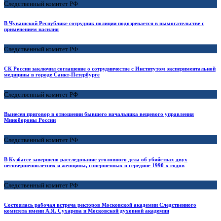
Следственный комитет РФ
В Чувашской Республике сотрудник полиции подозревается в вымогательстве с
применением насилия
Следственный комитет РФ
СК России заключил соглашение о сотрудничестве с Институтом экспериментальной
медицины в городе Санкт-Петербурге
Следственный комитет РФ
Вынесен приговор в отношении бывшего начальника вещевого управления
Минобороны России
Следственный комитет РФ
В Кузбассе завершено расследование уголовного дела об убийствах двух
несовершеннолетних и женщины, совершенных в середине 1990-х годов
Следственный комитет РФ
Состоялась рабочая встреча ректоров Московской академии Следственного
комитета имени А.Я. Сухарева и Московской духовной академии