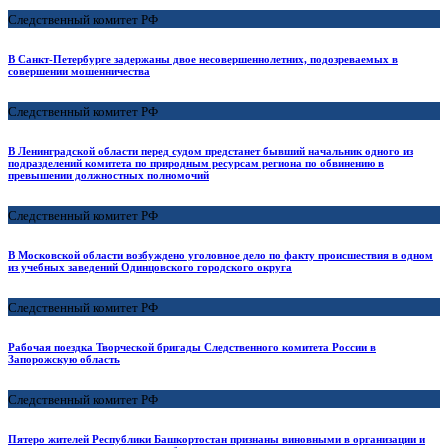
Следственный комитет РФ
В Санкт-Петербурге задержаны двое несовершеннолетних, подозреваемых в
совершении мошенничества
Следственный комитет РФ
В Ленинградской области перед судом предстанет бывший начальник одного из
подразделений комитета по природным ресурсам региона по обвинению в
превышении должностных полномочий
Следственный комитет РФ
В Московской области возбуждено уголовное дело по факту происшествия в одном
из учебных заведений Одинцовского городского округа
Следственный комитет РФ
Рабочая поездка Творческой бригады Следственного комитета России в
Запорожскую область
Следственный комитет РФ
Пятеро жителей Республики Башкортостан признаны виновными в организации и