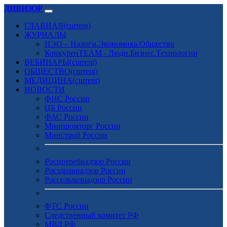
ДИВИЗОР
ГЛАВНАЯ
(current)
ЖУРНАЛЫ
НЭО – Налоги.Экономика.Общество
КонкуренTEAM - Люди.Бизнес.Технологии
ВЕБИНАРЫ
(current)
ОБЩЕСТВО
(current)
МЕДИЦИНА
(current)
НОВОСТИ
ФНС России
ЦБ России
ФАС России
Минпромторг России
Минстрой России
Роспотребнадзор России
Росздравнадзор России
Россельхознадзор России
ФТС России
Следственный комитет РФ
МВД РФ