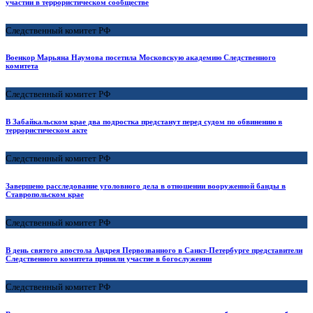
участии в террористическом сообществе
Следственный комитет РФ
Военкор Марьяна Наумова посетила Московскую академию Следственного
комитета
Следственный комитет РФ
В Забайкальском крае два подростка предстанут перед судом по обвинению в
террористическом акте
Следственный комитет РФ
Завершено расследование уголовного дела в отношении вооруженной банды в
Ставропольском крае
Следственный комитет РФ
В день святого апостола Андрея Первозванного в Санкт-Петербурге представители
Следственного комитета приняли участие в богослужении
Следственный комитет РФ