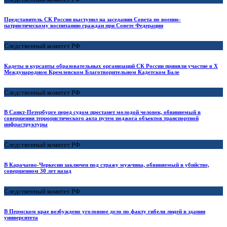
Представитель СК России выступил на заседании Совета по военно-
патриотическому воспитанию граждан при Совете Федерации
Следственный комитет РФ
Кадеты и курсанты образовательных организаций СК России приняли участие в X
Международном Кремлевском Благотворительном Кадетском Бале
Следственный комитет РФ
В Санкт-Петербурге перед судом престанет молодой человек, обвиняемый в
совершении террористического акта путем поджога объектов транспортной
инфраструктуры
Следственный комитет РФ
В Карачаево-Черкесии заключен под стражу мужчина, обвиняемый в убийстве,
совершенном 30 лет назад
Следственный комитет РФ
В Пермском крае возбуждено уголовное дело по факту гибели людей в здании
университета