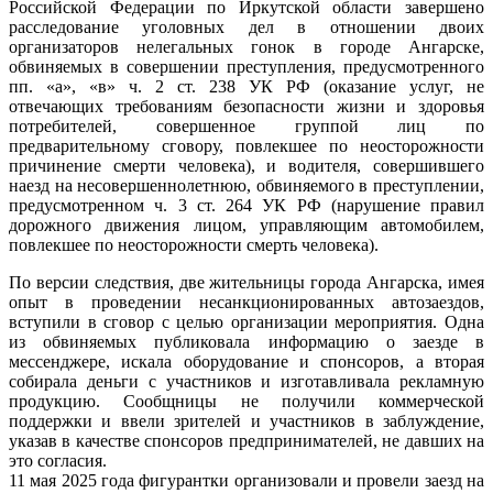
Российской Федерации по Иркутской области завершено
расследование уголовных дел в отношении двоих
организаторов нелегальных гонок в городе Ангарске,
обвиняемых в совершении преступления, предусмотренного
пп. «а», «в» ч. 2 ст. 238 УК РФ (оказание услуг, не
отвечающих требованиям безопасности жизни и здоровья
потребителей, совершенное группой лиц по
предварительному сговору, повлекшее по неосторожности
причинение смерти человека), и водителя, совершившего
наезд на несовершеннолетнюю, обвиняемого в преступлении,
предусмотренном ч. 3 ст. 264 УК РФ (нарушение правил
дорожного движения лицом, управляющим автомобилем,
повлекшее по неосторожности смерть человека).
По версии следствия, две жительницы города Ангарска, имея
опыт в проведении несанкционированных автозаездов,
вступили в сговор с целью организации мероприятия. Одна
из обвиняемых публиковала информацию о заезде в
мессенджере, искала оборудование и спонсоров, а вторая
собирала деньги с участников и изготавливала рекламную
продукцию. Сообщницы не получили коммерческой
поддержки и ввели зрителей и участников в заблуждение,
указав в качестве спонсоров предпринимателей, не давших на
это согласия.
11 мая 2025 года фигурантки организовали и провели заезд на