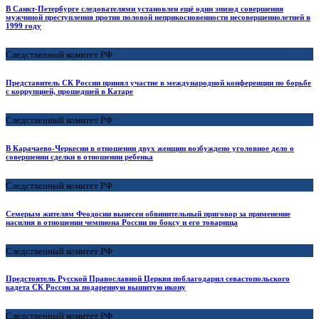
В Санкт-Петербурге следователями установлен ещё один эпизод совершения
мужчиной преступления против половой неприкосновенности несовершеннолетней в
1999 году
Следственный комитет РФ
Представитель СК России принял участие в международной конференции по борьбе
с коррупцией, прошедшей в Катаре
Следственный комитет РФ
В Карачаево-Черкесии в отношении двух женщин возбуждено уголовное дело о
совершении сделки в отношении ребенка
Следственный комитет РФ
Семерым жителям Феодосии вынесен обвинительный приговор за применение
насилия в отношении чемпиона России по боксу и его товарища
Следственный комитет РФ
Предстоятель Русской Православной Церкви поблагодарил севастопольского
кадета СК России за подаренную вышитую икону
Следственный комитет РФ