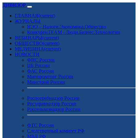
ДИВИЗОР
ГЛАВНАЯ
(current)
ЖУРНАЛЫ
НЭО – Налоги.Экономика.Общество
КонкуренTEAM - Люди.Бизнес.Технологии
ВЕБИНАРЫ
(current)
ОБЩЕСТВО
(current)
МЕДИЦИНА
(current)
НОВОСТИ
ФНС России
ЦБ России
ФАС России
Минпромторг России
Минстрой России
Роспотребнадзор России
Росздравнадзор России
Россельхознадзор России
ФТС России
Следственный комитет РФ
МВД РФ