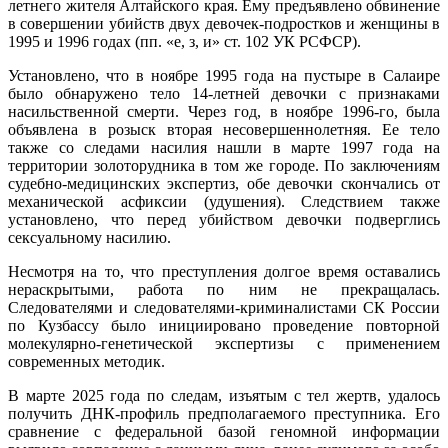
летнего жителя Алтайского края. Ему предъявлено обвинение
в совершении убийств двух девочек-подростков и женщины в
1995 и 1996 годах (пп. «е, з, и» ст. 102 УК РСФСР).
Установлено, что в ноябре 1995 года на пустыре в Салаире
было обнаружено тело 14-летней девочки с признаками
насильственной смерти. Через год, в ноябре 1996-го, была
объявлена в розыск вторая несовершеннолетняя. Ее тело
также со следами насилия нашли в марте 1997 года на
территории золоторудника в том же городе. По заключениям
судебно-медицинских экспертиз, обе девочки скончались от
механической асфиксии (удушения). Следствием также
установлено, что перед убийством девочки подверглись
сексуальному насилию.
Несмотря на то, что преступления долгое время оставались
нераскрытыми, работа по ним не прекращалась.
Следователями и следователями-криминалистами СК России
по Кузбассу было инициировано проведение повторной
молекулярно-генетической экспертизы с применением
современных методик.
В марте 2025 года по следам, изъятым с тел жертв, удалось
получить ДНК-профиль предполагаемого преступника. Его
сравнение с федеральной базой геномной информации