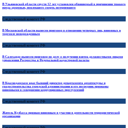
В Ульяновской области спустя 12 лет установлен обвиняемый в причинении тяжкого
вреда здоровью, повлекшего смерть потерпевшего
Следственный комитет РФ
В Московской области вынесен приговор в отношении четверых лиц, виновных в
торговле новорожденным
Следственный комитет РФ
В Салехарде вынесен приговор по делу о получении взяток должностными лицами
управления Росреестра и Федеральной кадастровой палаты
Следственный комитет РФ
В Краснодарском крае бывший директор департамента архитектуры и
градостроительства городской администрации и его посредник признаны
виновными в совершении коррупционных преступлений
Следственный комитет РФ
Житель Кузбасса признан виновным в участии в деятельности террористической
организации
Следственный комитет РФ