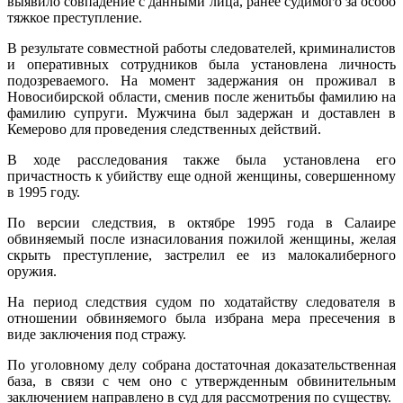
выявило совпадение с данными лица, ранее судимого за особо
тяжкое преступление.
В результате совместной работы следователей, криминалистов
и оперативных сотрудников была установлена личность
подозреваемого. На момент задержания он проживал в
Новосибирской области, сменив после женитьбы фамилию на
фамилию супруги. Мужчина был задержан и доставлен в
Кемерово для проведения следственных действий.
В ходе расследования также была установлена его
причастность к убийству еще одной женщины, совершенному
в 1995 году.
По версии следствия, в октябре 1995 года в Салаире
обвиняемый после изнасилования пожилой женщины, желая
скрыть преступление, застрелил ее из малокалиберного
оружия.
На период следствия судом по ходатайству следователя в
отношении обвиняемого была избрана мера пресечения в
виде заключения под стражу.
По уголовному делу собрана достаточная доказательственная
база, в связи с чем оно с утвержденным обвинительным
заключением направлено в суд для рассмотрения по существу.