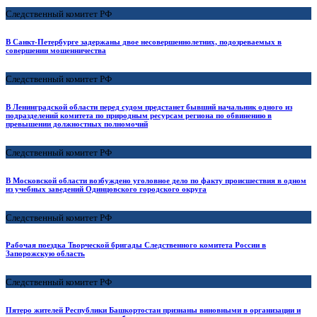
Следственный комитет РФ
В Санкт-Петербурге задержаны двое несовершеннолетних, подозреваемых в
совершении мошенничества
Следственный комитет РФ
В Ленинградской области перед судом предстанет бывший начальник одного из
подразделений комитета по природным ресурсам региона по обвинению в
превышении должностных полномочий
Следственный комитет РФ
В Московской области возбуждено уголовное дело по факту происшествия в одном
из учебных заведений Одинцовского городского округа
Следственный комитет РФ
Рабочая поездка Творческой бригады Следственного комитета России в
Запорожскую область
Следственный комитет РФ
Пятеро жителей Республики Башкортостан признаны виновными в организации и