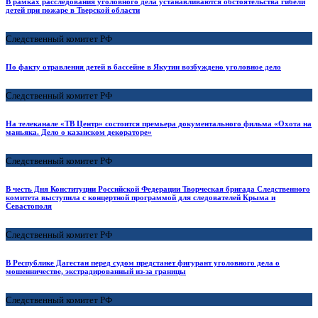
В рамках расследования уголовного дела устанавливаются обстоятельства гибели
детей при пожаре в Тверской области
Следственный комитет РФ
По факту отравления детей в бассейне в Якутии возбуждено уголовное дело
Следственный комитет РФ
На телеканале «ТВ Центр» состоится премьера документального фильма «Охота на
маньяка. Дело о казанском декораторе»
Следственный комитет РФ
В честь Дня Конституции Российской Федерации Творческая бригада Следственного
комитета выступила с концертной программой для следователей Крыма и
Севастополя
Следственный комитет РФ
В Республике Дагестан перед судом предстанет фигурант уголовного дела о
мошенничестве, экстрадированный из-за границы
Следственный комитет РФ