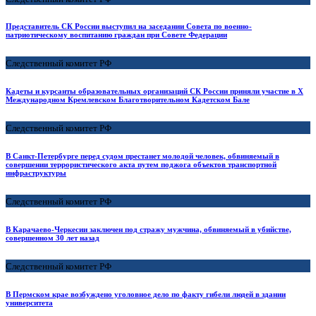
Представитель СК России выступил на заседании Совета по военно-
патриотическому воспитанию граждан при Совете Федерации
Следственный комитет РФ
Кадеты и курсанты образовательных организаций СК России приняли участие в X
Международном Кремлевском Благотворительном Кадетском Бале
Следственный комитет РФ
В Санкт-Петербурге перед судом престанет молодой человек, обвиняемый в
совершении террористического акта путем поджога объектов транспортной
инфраструктуры
Следственный комитет РФ
В Карачаево-Черкесии заключен под стражу мужчина, обвиняемый в убийстве,
совершенном 30 лет назад
Следственный комитет РФ
В Пермском крае возбуждено уголовное дело по факту гибели людей в здании
университета