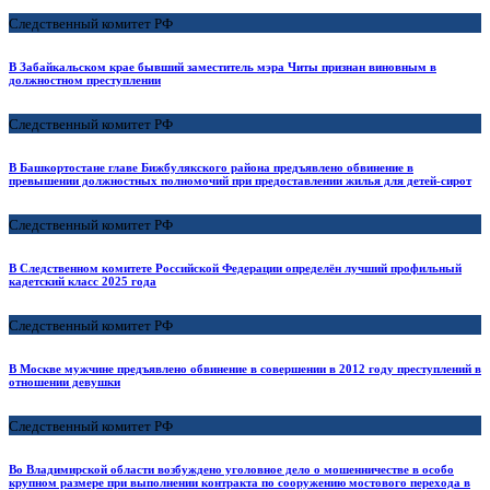
Следственный комитет РФ
В Забайкальском крае бывший заместитель мэра Читы признан виновным в
должностном преступлении
Следственный комитет РФ
В Башкортостане главе Бижбулякского района предъявлено обвинение в
превышении должностных полномочий при предоставлении жилья для детей-сирот
Следственный комитет РФ
В Следственном комитете Российской Федерации определён лучший профильный
кадетский класс 2025 года
Следственный комитет РФ
В Москве мужчине предъявлено обвинение в совершении в 2012 году преступлений в
отношении девушки
Следственный комитет РФ
Во Владимирской области возбуждено уголовное дело о мошенничестве в особо
крупном размере при выполнении контракта по сооружению мостового перехода в