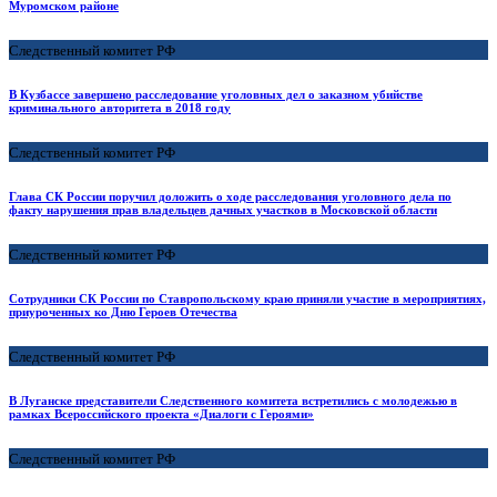
Муромском районе
Следственный комитет РФ
В Кузбассе завершено расследование уголовных дел о заказном убийстве
криминального авторитета в 2018 году
Следственный комитет РФ
Глава СК России поручил доложить о ходе расследования уголовного дела по
факту нарушения прав владельцев дачных участков в Московской области
Следственный комитет РФ
Сотрудники СК России по Ставропольскому краю приняли участие в мероприятиях,
приуроченных ко Дню Героев Отечества
Следственный комитет РФ
В Луганске представители Следственного комитета встретились с молодежью в
рамках Всероссийского проекта «Диалоги с Героями»
Следственный комитет РФ