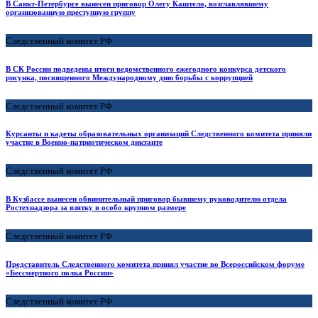
В Санкт-Петербурге вынесен приговор Олегу Каштело, возглавлявшему
организованную преступную группу
Следственный комитет РФ
В СК России подведены итоги ведомственного ежегодного конкурса детского
рисунка, посвященного Международному дню борьбы с коррупцией
Следственный комитет РФ
Курсанты и кадеты образовательных организаций Следственного комитета приняли
участие в Военно-патриотическом диктанте
Следственный комитет РФ
В Кузбассе вынесен обвинительный приговор бывшему руководителю отдела
Ростехнадзора за взятку в особо крупном размере
Следственный комитет РФ
Представитель Следственного комитета принял участие во Всероссийском форуме
«Бессмертного полка России»
Следственный комитет РФ