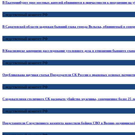
В Екатеринбурге трое местных жителей обвиняются в причастности к покушению на 
Следственный комитет РФ
В Саратовской области задержан бывший глава города Вольска, обвиняемый в сове
Следственный комитет РФ
В Красноярске завершено расследование уголовного дела в отношении бывшего глав
Следственный комитет РФ
Опубликована научная статья Председателя СК России о правовых основах патриот
Следственный комитет РФ
Следователями столичного СК раскрыто убийство мужчины, совершенное более 25 ле
Следственный комитет РФ
Представители Следственного комитета навестили бойцов СВО в Военно-медицинско