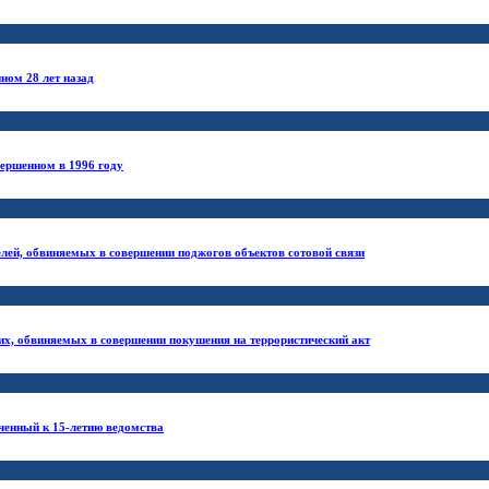
ном 28 лет назад
вершенном в 1996 году
лей, обвиняемых в совершении поджогов объектов сотовой связи
их, обвиняемых в совершении покушения на террористический акт
ченный к 15-летию ведомства