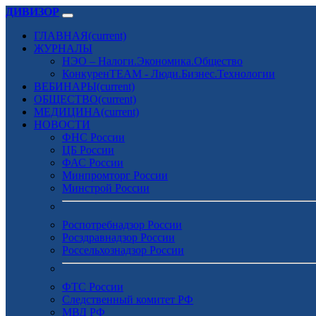
ДИВИЗОР
ГЛАВНАЯ
(current)
ЖУРНАЛЫ
НЭО – Налоги.Экономика.Общество
КонкуренTEAM - Люди.Бизнес.Технологии
ВЕБИНАРЫ
(current)
ОБЩЕСТВО
(current)
МЕДИЦИНА
(current)
НОВОСТИ
ФНС России
ЦБ России
ФАС России
Минпромторг России
Минстрой России
Роспотребнадзор России
Росздравнадзор России
Россельхознадзор России
ФТС России
Следственный комитет РФ
МВД РФ