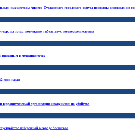
альным имуществом Анжеро-Судженского городского округа признаны виновными в со
 охраны труда, повлекшем гибель двух несовершеннолетних
н виновным в мошенничестве
2 года назад
и террористической организации и покушении на убийство
оустройстве набережной в городе Звенигово