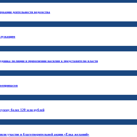
рмации деятельности ведомства
ослужащим
удника полиции и применении насилия к представителю власти
боеприпасов
 сумму более 120 млн рублей
яли участие в благотворительной акции «Елка желаний»