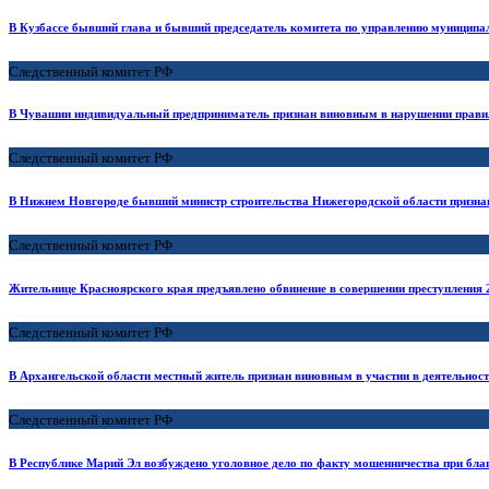
В Кузбассе бывший глава и бывший председатель комитета по управлению муницип
Следственный комитет РФ
В Чувашии индивидуальный предприниматель признан виновным в нарушении правил
Следственный комитет РФ
В Нижнем Новгороде бывший министр строительства Нижегородской области призна
Следственный комитет РФ
Жительнице Красноярского края предъявлено обвинение в совершении преступления 2
Следственный комитет РФ
В Архангельской области местный житель признан виновным в участии в деятельност
Следственный комитет РФ
В Республике Марий Эл возбуждено уголовное дело по факту мошенничества при благ