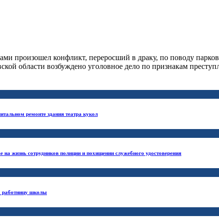
ами произошел конфликт, переросший в драку, по поводу парков
кой области возбуждено уголовное дело по признакам преступл
питальном ремонте здания театра кукол
ве на жизнь сотрудников полиции и похищении служебного удостоверения
на работницу школы