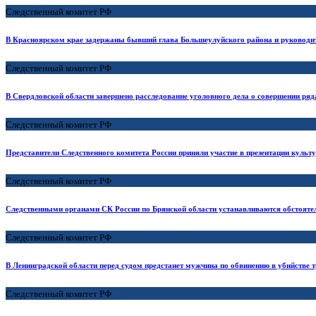
Следственный комитет РФ
В Красноярском крае задержаны бывший глава Большеулуйского района и руководите
Следственный комитет РФ
В Свердловской области завершено расследование уголовного дела о совершении ряда
Следственный комитет РФ
Представители Следственного комитета России приняли участие в презентации культ
Следственный комитет РФ
Следственными органами СК России по Брянской области устанавливаются обстоятел
Следственный комитет РФ
В Ленинградской области перед судом предстанет мужчина по обвинению в убийстве т
Следственный комитет РФ