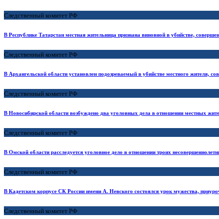
Следственный комитет РФ
В Республике Татарстан местная жительница признана виновной в убийстве, совершен
Следственный комитет РФ
В Архангельской области установлен подозреваемый в убийстве местного жителя, со
Следственный комитет РФ
В Новосибирской области возбуждено два уголовных дела в отношении местных жите
Следственный комитет РФ
В Омской области расследуется уголовное дело в отношении троих несовершеннолетн
Следственный комитет РФ
В Кадетском корпусе СК России имени А. Невского состоялся урок мужества, приуро
Следственный комитет РФ