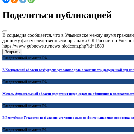
Поделиться публикацией
В соцмедиа сообщается, что в Ульяновске между двумя граждан
данному факту следственными органами СК России по Ульяновс
https://www.gubnews.ru/news_sledcom.php?id=1883
Закрыть
Следственный комитет РФ
В Костромской области возбуждено уголовное дело о халатности, допущенной при ка
Следственный комитет РФ
Житель Архангельской области предстанет перед судом по обвинению в посягательст
Следственный комитет РФ
В Республике Татарстан возбуждено уголовное дело по факту нападения подростка 
Следственный комитет РФ