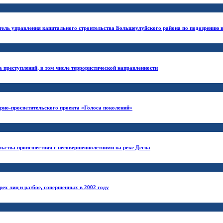
ль управления капитального строительства Большеулуйского района по подозрению в
 преступлений, в том числе террористической направленности
урно-просветительского проекта «Голоса поколений»
ьства происшествия с несовершеннолетними на реке Десна
рех лиц и разбое, совершенных в 2002 году