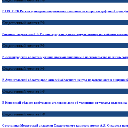
Следственный комитет РФ
В ГВСУ СК России проведено оперативное совещание по вопросам цифровой трансфо
Следственный комитет РФ
Военные следователи СК России передали гуманитарную помощь российским военн
Следственный комитет РФ
В Ленинградской области мужчина признан виновным в посягательстве на жизнь сотр
Следственный комитет РФ
В Архангельской области двое жителей областного центра подозреваются в хищении 
Следственный комитет РФ
В Кировской области возбуждено уголовное дело об уклонении от уплаты налогов на
Следственный комитет РФ
Сотрудники Московской академии Следственного комитета имени А.Я. Сухарева прин