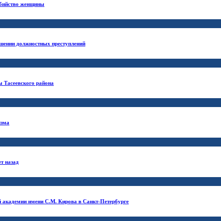
убийство женщины
ршении должностных преступлений
ы Тасеевского района
изма
т назад
й академии имени С.М. Кирова в Санкт-Петербурге