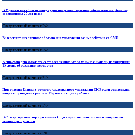
В Мурманской области перед судом предстанет мужчина, обвиняемый в убийстве,
совершенном 27 лет назад
Следственный комитет РФ
Видеосюжет к годовщине образования управления взаимодействия со СМИ
Следственный комитет РФ
В Нижегородской области состоялся чемпионат по хоккею с шайбой, посвященный
15-летию образования ведомства
Следственный комитет РФ
При участии Главного военного следственного управления СК России согласованы
вопросы проведения ремонта Муромского дома ребенка
Следственный комитет РФ
В Самаре организатор и участники банды признаны виновными в совершении
тяжких преступлений
Следственный комитет РФ