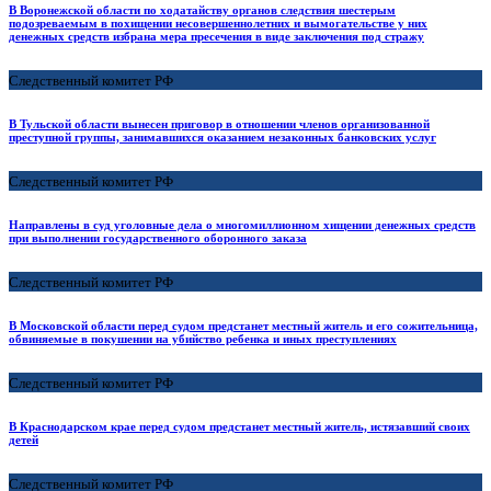
В Воронежской области по ходатайству органов следствия шестерым
подозреваемым в похищении несовершеннолетних и вымогательстве у них
денежных средств избрана мера пресечения в виде заключения под стражу
Следственный комитет РФ
В Тульской области вынесен приговор в отношении членов организованной
преступной группы, занимавшихся оказанием незаконных банковских услуг
Следственный комитет РФ
Направлены в суд уголовные дела о многомиллионном хищении денежных средств
при выполнении государственного оборонного заказа
Следственный комитет РФ
В Московской области перед судом предстанет местный житель и его сожительница,
обвиняемые в покушении на убийство ребенка и иных преступлениях
Следственный комитет РФ
В Краснодарском крае перед судом предстанет местный житель, истязавший своих
детей
Следственный комитет РФ