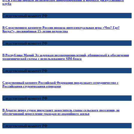
В СК России прошло политическое информирование в формате дискуссионного
клуба
Следственный комитет РФ
В Следственном комитете России прошла интеллектуальная игра «Что? Где?
Когда?», посвящённая 15-летию ведомства
Следственный комитет РФ
В Республике Марий Эл задержан несовершеннолетний, обвиняемый в обеспечении
мошеннической схемы с использованием SIM-бокса
Следственный комитет РФ
Следственный комитет Российской Федерации продолжает сотрудничество с
Российскими студенческими отрядами
Следственный комитет РФ
В Адыгее перед судом предстанет заместитель главы сельского поселения, не
обеспечивший переселение граждан из аварийного жилья
Следственный комитет РФ