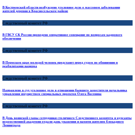
В Костромской области возбуждено уголовное дело о массовом заболевании
жителей деревни в Красносельском районе
Следственный комитет РФ
В ГВСУ СК России проведено оперативное совещание по вопросам кадрового
обеспечения
Следственный комитет РФ
В Пермском крае молодой человек предстанет перед судом по обвинению в
реабилитации нацизма
Следственный комитет РФ
Направлено в суд уголовное дело в отношении бывшего заместителя начальника
управления имуществом специальных проектов Олега Васенина
Следственный комитет РФ
В День воинской славы сотрудники столичного Следственного комитета и курсанты
ведомственной академии отдали дань уважения и памяти жителям блокадного
Ленинграда