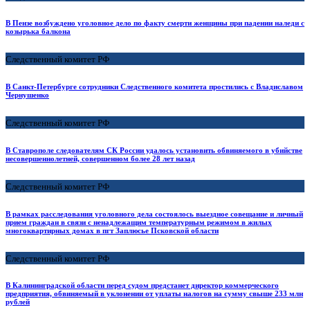
В Пензе возбуждено уголовное дело по факту смерти женщины при падении наледи с
козырька балкона
Следственный комитет РФ
В Санкт-Петербурге сотрудники Следственного комитета простились с Владиславом
Чернушенко
Следственный комитет РФ
В Ставрополе следователям СК России удалось установить обвиняемого в убийстве
несовершеннолетней, совершенном более 28 лет назад
Следственный комитет РФ
В рамках расследования уголовного дела состоялось выездное совещание и личный
прием граждан в связи с ненадлежащим температурным режимом в жилых
многоквартирных домах в пгт Заплюсье Псковской области
Следственный комитет РФ
В Калининградской области перед судом предстанет директор коммерческого
предприятия, обвиняемый в уклонении от уплаты налогов на сумму свыше 233 млн
рублей