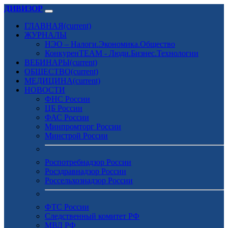
ДИВИЗОР
ГЛАВНАЯ
(current)
ЖУРНАЛЫ
НЭО – Налоги.Экономика.Общество
КонкуренTEAM - Люди.Бизнес.Технологии
ВЕБИНАРЫ
(current)
ОБЩЕСТВО
(current)
МЕДИЦИНА
(current)
НОВОСТИ
ФНС России
ЦБ России
ФАС России
Минпромторг России
Минстрой России
Роспотребнадзор России
Росздравнадзор России
Россельхознадзор России
ФТС России
Следственный комитет РФ
МВД РФ