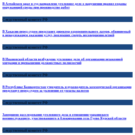
В Алтайском крае в суд направлено уголовное дело о нарушении правил охраны
окружающей среды при производстве работ
Следственный комитет РФ
В Хакасии перед судом предстанет директор оздоровительного лагеря, обвиняемый
в ненадлежащем оказании услуг, повлекших смерть несовершеннолетней
Следственный комитет РФ
В Ивановской области возбуждено уголовное дело об организации незаконной
миграции и превышении должностных полномочий
Следственный комитет РФ
В Республике Башкортостан учредитель и руководитель коммерческой организации
предстанут перед судом за уклонение от уплаты налогов
Следственный комитет РФ
Завершено расследование уголовного дела в отношении украинского
военнослужащего, участвовавшего в блокировании села Гуево Курской области
Следственный комитет РФ