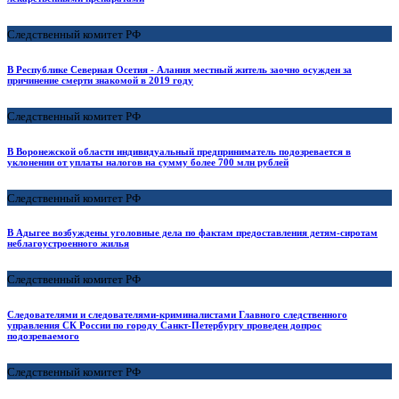
Следственный комитет РФ
В Республике Северная Осетия - Алания местный житель заочно осужден за
причинение смерти знакомой в 2019 году
Следственный комитет РФ
В Воронежской области индивидуальный предприниматель подозревается в
уклонении от уплаты налогов на сумму более 700 млн рублей
Следственный комитет РФ
В Адыгее возбуждены уголовные дела по фактам предоставления детям-сиротам
неблагоустроенного жилья
Следственный комитет РФ
Следователями и следователями-криминалистами Главного следственного
управления СК России по городу Санкт-Петербургу проведен допрос
подозреваемого
Следственный комитет РФ