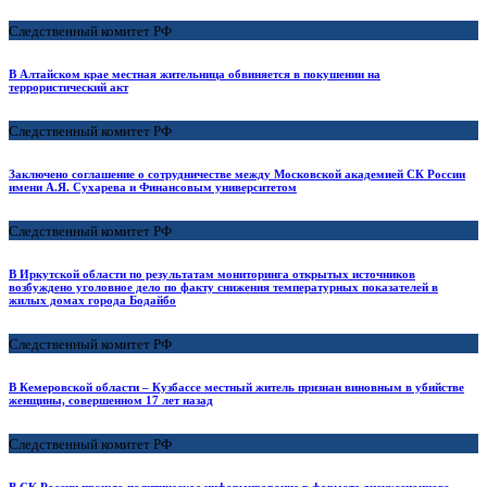
Следственный комитет РФ
В Алтайском крае местная жительница обвиняется в покушении на
террористический акт
Следственный комитет РФ
Заключено соглашение о сотрудничестве между Московской академией СК России
имени А.Я. Сухарева и Финансовым университетом
Следственный комитет РФ
В Иркутской области по результатам мониторинга открытых источников
возбуждено уголовное дело по факту снижения температурных показателей в
жилых домах города Бодайбо
Следственный комитет РФ
В Кемеровской области – Кузбассе местный житель признан виновным в убийстве
женщины, совершенном 17 лет назад
Следственный комитет РФ