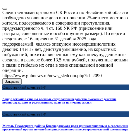
Следственными органами СК России по Челябинской области
возбуждено уголовное дело в отношении 25-летнего местного
жителя, подозреваемого в совершении преступления,
предусмотренного ч. 4 ст. 160 УК РФ (присвоение или
растрата, совершенные в особо крупном размере). По версии
следствия, с 16 апреля по 31 декабря 2025 года
подозреваемый, являясь опекуном несовершеннолетних
девочек 14 и 17 лет, действуя умышленно, из корыстных
побуждений, похитил вверенные ему как опекуну, денежные
средства в размере более 13,5 млн рублей, полученные детьми
в связи с гибелью их отца в зоне специальной военной
операции.
https://www.gubnews.ru/news_sledcom.php?id=2090
Закрыть
Следственный комитет РФ
В ряде регионов страны военные следователи ведомства оказали содействие
военнослужащим в реализации их прав на получение жилья
Следственный комитет РФ
Житель Тихорецкого района Краснодарского края признан виновным в совершении
преступлений против половой неприкосновенности несовершеннолетней племянницы