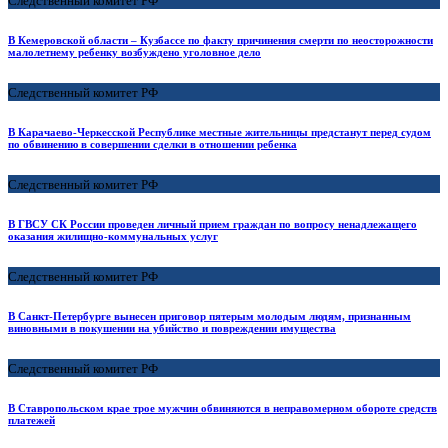
Следственный комитет РФ
В Кемеровской области – Кузбассе по факту причинения смерти по неосторожности
малолетнему ребенку возбуждено уголовное дело
Следственный комитет РФ
В Карачаево-Черкесской Республике местные жительницы предстанут перед судом
по обвинению в совершении сделки в отношении ребенка
Следственный комитет РФ
В ГВСУ СК России проведен личный прием граждан по вопросу ненадлежащего
оказания жилищно-коммунальных услуг
Следственный комитет РФ
В Санкт-Петербурге вынесен приговор пятерым молодым людям, признанным
виновными в покушении на убийство и повреждении имущества
Следственный комитет РФ
В Ставропольском крае трое мужчин обвиняются в неправомерном обороте средств
платежей