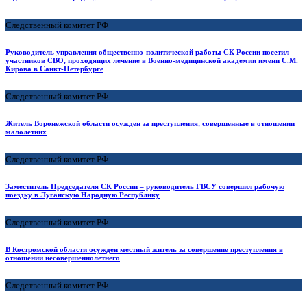
Следственный комитет РФ
Руководитель управления общественно-политической работы СК России посетил
участников СВО, проходящих лечение в Военно-медицинской академии имени С.М.
Кирова в Санкт-Петербурге
Следственный комитет РФ
Житель Воронежской области осужден за преступления, совершенные в отношении
малолетних
Следственный комитет РФ
Заместитель Председателя СК России – руководитель ГВСУ совершил рабочую
поездку в Луганскую Народную Республику
Следственный комитет РФ
В Костромской области осужден местный житель за совершение преступления в
отношении несовершеннолетнего
Следственный комитет РФ