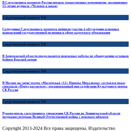
В Следственном комитете России прошло торжественное мероприятие, посвященное
55-летию журнала «Человек и закон»
Следственный комитет РФ
Сотрудники Следственного комитета приняли участие в обсуждении основных
направлений государственной политики в сфере кадетского образования
Следственный комитет РФ
В Запорожской области продолжаются поисковые работы по обнаружению останков
бойцов Красной армии
Следственный комитет РФ
В Москве на сцене театра «Мастерская «12» Никиты Михалкова» состоялся показ
спектакля «Перед рассветом», организованный при содействии Культурного центра
СК России
Следственный комитет РФ
Руководитель следственного управления СК России по Ленинградской области
поздравил ветерана Великой Отечественной войны с вековым юбилеем
Copyright
2013-2024 Все права защищены, Издательство