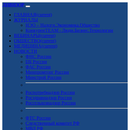
ДИВИЗОР
ГЛАВНАЯ
(current)
ЖУРНАЛЫ
НЭО – Налоги.Экономика.Общество
КонкуренTEAM - Люди.Бизнес.Технологии
ВЕБИНАРЫ
(current)
ОБЩЕСТВО
(current)
МЕДИЦИНА
(current)
НОВОСТИ
ФНС России
ЦБ России
ФАС России
Минпромторг России
Минстрой России
Роспотребнадзор России
Росздравнадзор России
Россельхознадзор России
ФТС России
Следственный комитет РФ
МВД РФ