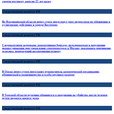
смерти местному жителю 25 лет назад
Следственный комитет РФ
Во Владимирской области перед судом предстанут двое подростков по обвинению в
хулиганских действиях в городе Костерево
Следственный комитет РФ
Следователями задержана локомотивная бригада, подозреваемая в нарушении
правил движения при управлении электропоездом в Москве, повлекшем причинение
телесных повреждений несовершеннолетнему
Следственный комитет РФ
В Омске перед судом предстанет руководитель коммерческой организации,
обвиняемый в мошенничестве в особо крупном размере
Следственный комитет РФ
В Томской области мужчина обвиняется в покушении на убийство шести человек
путем поджога жилого дома
Следственный комитет РФ