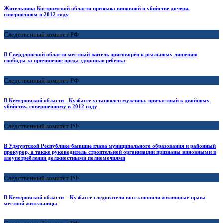
Жительница Костромской области признана виновной в убийстве дочери,
совершенном в 2012 году
Следственный комитет РФ
В Свердловской области местный житель приговорён к реальному лишению
свободы за причинение вреда здоровью ребенка
Следственный комитет РФ
В Кемеровской области - Кузбассе установлен мужчина, причастный к двойному
убийству, совершенному в 2012 году
Следственный комитет РФ
В Удмуртской Республике бывшие глава муниципального образования и районный
прокурор, а также руководитель строительной организации признаны виновными в
злоупотреблении должностными полномочиями
Следственный комитет РФ
В Кемеровской области – Кузбассе следователи восстановили жилищные права
местной жительницы