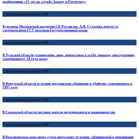
конференция «15 лет на службе Закону и Отечеству»
Следственный комитет РФ
Курсанты Московской академии СК России им. А.Я. Сухарева вместе со
следователями ГСУ посетили Государственный архив
Следственный комитет РФ
В Тульской области установлены лица, причастные к особо тяжкому преступлению,
совершенному 24 года назад
Следственный комитет РФ
В Иркутской области мужчине предъявлено обвинение в убийстве, совершенном в
1997 году
Следственный комитет РФ
В Самарской области местные жители подозреваются в мошенничестве
Следственный комитет РФ
В Красноярском крае перед судом предстанет мужчина, обвиняемый в причинении