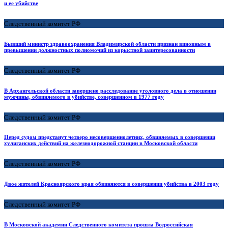
и ее убийстве
Следственный комитет РФ
Бывший министр здравоохранения Владимирской области признан виновным в
превышении должностных полномочий из корыстной заинтересованности
Следственный комитет РФ
В Архангельской области завершено расследование уголовного дела в отношении
мужчины, обвиняемого в убийстве, совершенном в 1977 году
Следственный комитет РФ
Перед судом предстанут четверо несовершеннолетних, обвиняемых в совершении
хулиганских действий на железнодорожной станции в Московской области
Следственный комитет РФ
Двое жителей Красноярского края обвиняются в совершении убийства в 2003 году
Следственный комитет РФ
В Московской академии Следственного комитета прошла Всероссийская