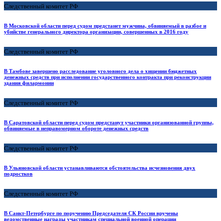
Следственный комитет РФ
В Московской области перед судом предстанет мужчина, обвиняемый в разбое и
убийстве генерального директора организации, совершенных в 2016 году
Следственный комитет РФ
В Тамбове завершено расследование уголовного дела о хищении бюджетных
денежных средств при исполнении государственного контракта при реконструкции
здания филармонии
Следственный комитет РФ
В Саратовской области перед судом предстанут участники организованной группы,
обвиняемые в неправомерном обороте денежных средств
Следственный комитет РФ
В Ульяновской области устанавливаются обстоятельства исчезновения двух
подростков
Следственный комитет РФ
В Санкт-Петербурге по поручению Председателя СК России вручены
ведомственные награды участникам специальной военной операции