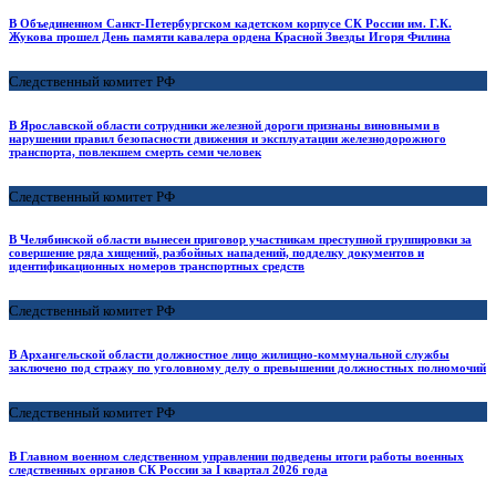
В Объединенном Санкт-Петербургском кадетском корпусе СК России им. Г.К.
Жукова прошел День памяти кавалера ордена Красной Звезды Игоря Филина
Следственный комитет РФ
В Ярославской области сотрудники железной дороги признаны виновными в
нарушении правил безопасности движения и эксплуатации железнодорожного
транспорта, повлекшем смерть семи человек
Следственный комитет РФ
В Челябинской области вынесен приговор участникам преступной группировки за
совершение ряда хищений, разбойных нападений, подделку документов и
идентификационных номеров транспортных средств
Следственный комитет РФ
В Архангельской области должностное лицо жилищно-коммунальной службы
заключено под стражу по уголовному делу о превышении должностных полномочий
Следственный комитет РФ
В Главном военном следственном управлении подведены итоги работы военных
следственных органов СК России за I квартал 2026 года