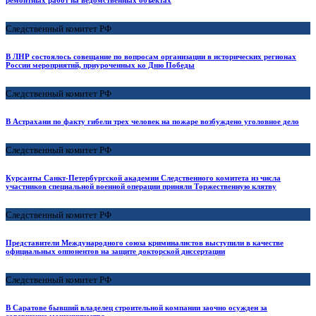
ремонтных работ на ведомственных объектах
Следственный комитет РФ
В ЛНР состоялось совещание по вопросам организации в исторических регионах
России мероприятий, приуроченных ко Дню Победы
Следственный комитет РФ
В Астрахани по факту гибели трех человек на пожаре возбуждено уголовное дело
Следственный комитет РФ
Курсанты Санкт-Петербургской академии Следственного комитета из числа
участников специальной военной операции приняли Торжественную клятву
Следственный комитет РФ
Представители Международного союза криминалистов выступили в качестве
официальных оппонентов на защите докторской диссертации
Следственный комитет РФ
В Саратове бывший владелец строительной компании заочно осужден за
совершение мошенничества