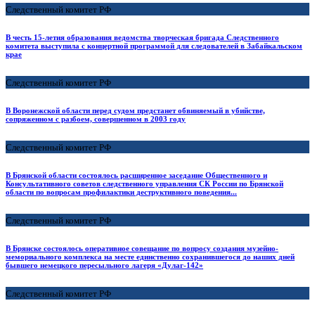
Следственный комитет РФ
В честь 15-летия образования ведомства творческая бригада Следственного
комитета выступила с концертной программой для следователей в Забайкальском
крае
Следственный комитет РФ
В Воронежской области перед судом предстанет обвиняемый в убийстве,
сопряженном с разбоем, совершенном в 2003 году
Следственный комитет РФ
В Брянской области состоялось расширенное заседание Общественного и
Консультативного советов следственного управления СК России по Брянской
области по вопросам профилактики деструктивного поведения...
Следственный комитет РФ
В Брянске состоялось оперативное совещание по вопросу создания музейно-
мемориального комплекса на месте единственно сохранившегося до наших дней
бывшего немецкого пересыльного лагеря «Дулаг-142»
Следственный комитет РФ