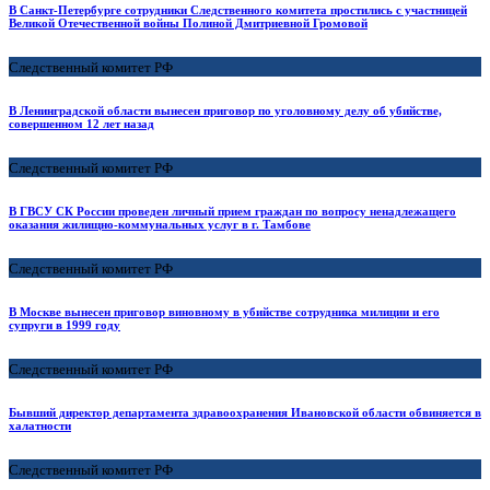
В Санкт-Петербурге сотрудники Следственного комитета простились с участницей
Великой Отечественной войны Полиной Дмитриевной Громовой
Следственный комитет РФ
В Ленинградской области вынесен приговор по уголовному делу об убийстве,
совершенном 12 лет назад
Следственный комитет РФ
В ГВСУ СК России проведен личный прием граждан по вопросу ненадлежащего
оказания жилищно-коммунальных услуг в г. Тамбове
Следственный комитет РФ
В Москве вынесен приговор виновному в убийстве сотрудника милиции и его
супруги в 1999 году
Следственный комитет РФ
Бывший директор департамента здравоохранения Ивановской области обвиняется в
халатности
Следственный комитет РФ