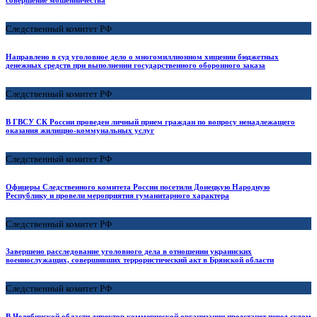
Следственный комитет РФ
Направлено в суд уголовное дело о многомиллионном хищении бюджетных
денежных средств при выполнении государственного оборонного заказа
Следственный комитет РФ
В ГВСУ СК России проведен личный прием граждан по вопросу ненадлежащего
оказания жилищно-коммунальных услуг
Следственный комитет РФ
Офицеры Следственного комитета России посетили Донецкую Народную
Республику и провели мероприятия гуманитарного характера
Следственный комитет РФ
Завершено расследование уголовного дела в отношении украинских
военнослужащих, совершивших террористический акт в Брянской области
Следственный комитет РФ
В Челябинской области директор коммерческой организации предстанет перед судом