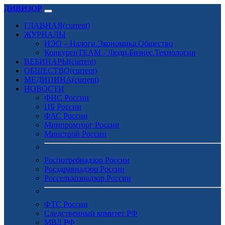
ДИВИЗОР
ГЛАВНАЯ
(current)
ЖУРНАЛЫ
НЭО – Налоги.Экономика.Общество
КонкуренTEAM - Люди.Бизнес.Технологии
ВЕБИНАРЫ
(current)
ОБЩЕСТВО
(current)
МЕДИЦИНА
(current)
НОВОСТИ
ФНС России
ЦБ России
ФАС России
Минпромторг России
Минстрой России
Роспотребнадзор России
Росздравнадзор России
Россельхознадзор России
ФТС России
Следственный комитет РФ
МВД РФ