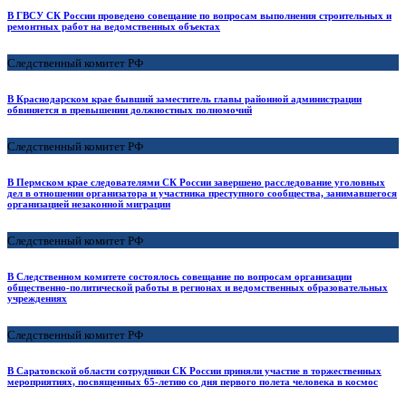
В ГВСУ СК России проведено совещание по вопросам выполнения строительных и
ремонтных работ на ведомственных объектах
Следственный комитет РФ
В Краснодарском крае бывший заместитель главы районной администрации
обвиняется в превышении должностных полномочий
Следственный комитет РФ
В Пермском крае следователями СК России завершено расследование уголовных
дел в отношении организатора и участника преступного сообщества, занимавшегося
организацией незаконной миграции
Следственный комитет РФ
В Следственном комитете состоялось совещание по вопросам организации
общественно-политической работы в регионах и ведомственных образовательных
учреждениях
Следственный комитет РФ
В Саратовской области сотрудники СК России приняли участие в торжественных
мероприятиях, посвященных 65-летию со дня первого полета человека в космос