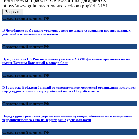
политической работы СК России Багдасаряна О.
https://www.gubnews.ru/news_sledcom.php?id=2151
Закрыть
Следственный комитет РФ
В Челябинске возбуждено уголовное дело по факту совершения противоправных
действий в отношении малолетнего
Следственный комитет РФ
Представители СК России приняли участие в XXVIIl фестивале армейской песни
имени Татьяны Ворониной в городе Сочи
Следственный комитет РФ
В Ростовской области бывший руководитель коммерческой организации предстанет
перед судом за невыплату заработной платы 176 работникам
Следственный комитет РФ
Перед судом предстанет украинский военнослужащий, обвиняемый в совершении
террористического акта на территории Курской области
Следственный комитет РФ