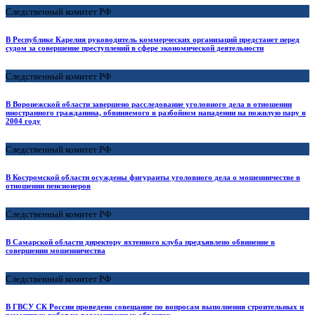
Следственный комитет РФ
В Республике Карелия руководитель коммерческих организаций предстанет перед
судом за совершение преступлений в сфере экономической деятельности
Следственный комитет РФ
В Воронежской области завершено расследование уголовного дела в отношении
иностранного гражданина, обвиняемого в разбойном нападении на пожилую пару в
2004 году
Следственный комитет РФ
В Костромской области осуждены фигуранты уголовного дела о мошенничестве в
отношении пенсионеров
Следственный комитет РФ
В Самарской области директору яхтенного клуба предъявлено обвинение в
совершении мошенничества
Следственный комитет РФ
В ГВСУ СК России проведено совещание по вопросам выполнения строительных и