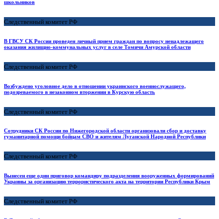
школьников
Следственный комитет РФ
В ГВСУ СК России проведен личный прием граждан по вопросу ненадлежащего
оказания жилищно-коммунальных услуг в селе Томичи Амурской области
Следственный комитет РФ
Возбуждено уголовное дело в отношении украинского военнослужащего,
подозреваемого в незаконном вторжении в Курскую область
Следственный комитет РФ
Сотрудники СК России по Нижегородской области организовали сбор и доставку
гуманитарной помощи бойцам СВО и жителям Луганской Народной Республики
Следственный комитет РФ
Вынесен еще один приговор командиру подразделения вооруженных формирований
Украины за организацию террористического акта на территории Республики Крым
Следственный комитет РФ