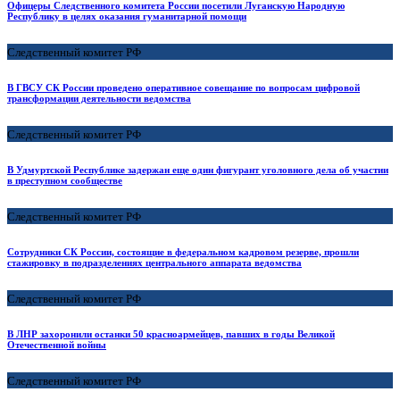
Офицеры Следственного комитета России посетили Луганскую Народную
Республику в целях оказания гуманитарной помощи
Следственный комитет РФ
В ГВСУ СК России проведено оперативное совещание по вопросам цифровой
трансформации деятельности ведомства
Следственный комитет РФ
В Удмуртской Республике задержан еще один фигурант уголовного дела об участии
в преступном сообществе
Следственный комитет РФ
Сотрудники СК России, состоящие в федеральном кадровом резерве, прошли
стажировку в подразделениях центрального аппарата ведомства
Следственный комитет РФ
В ЛНР захоронили останки 50 красноармейцев, павших в годы Великой
Отечественной войны
Следственный комитет РФ