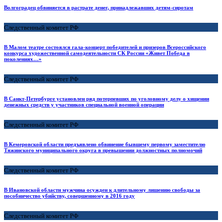
Волгоградец обвиняется в растрате денег, принадлежавших детям-сиротам
Следственный комитет РФ
В Малом театре состоялся гала-концерт победителей и призеров Всероссийского
конкурса художественной самодеятельности СК России «Живет Победа в
поколениях…»
Следственный комитет РФ
В Санкт-Петербурге установлен ряд потерпевших по уголовному делу о хищении
денежных средств у участников специальной военной операции
Следственный комитет РФ
В Кемеровской области предъявлено обвинение бывшему первому заместителю
Тяжинского муниципального округа в превышении должностных полномочий
Следственный комитет РФ
В Ивановской области мужчина осужден к длительному лишению свободы за
пособничество убийству, совершенному в 2016 году
Следственный комитет РФ