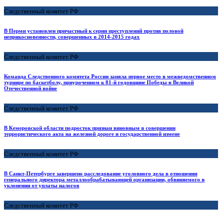
Следственный комитет РФ
В Перми установлен причастный к серии преступлений против половой
неприкосновенности, совершенных в 2014-2015 годах
Следственный комитет РФ
Команда Следственного комитета России заняла первое место в межведомственном
турнире по баскетболу, приуроченном к 81-й годовщине Победы в Великой
Отечественной войне
Следственный комитет РФ
В Кемеровской области подросток признан виновным в совершении
террористического акта на железной дороге и государственной измене
Следственный комитет РФ
В Санкт-Петербурге завершено расследование уголовного дела в отношении
генерального директора металлообрабатывающей организации, обвиняемого в
уклонении от уплаты налогов
Следственный комитет РФ