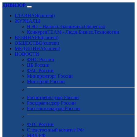
ДИВИЗОР
ГЛАВНАЯ
(current)
ЖУРНАЛЫ
НЭО – Налоги.Экономика.Общество
КонкуренTEAM - Люди.Бизнес.Технологии
ВЕБИНАРЫ
(current)
ОБЩЕСТВО
(current)
МЕДИЦИНА
(current)
НОВОСТИ
ФНС России
ЦБ России
ФАС России
Минпромторг России
Минстрой России
Роспотребнадзор России
Росздравнадзор России
Россельхознадзор России
ФТС России
Следственный комитет РФ
МВД РФ