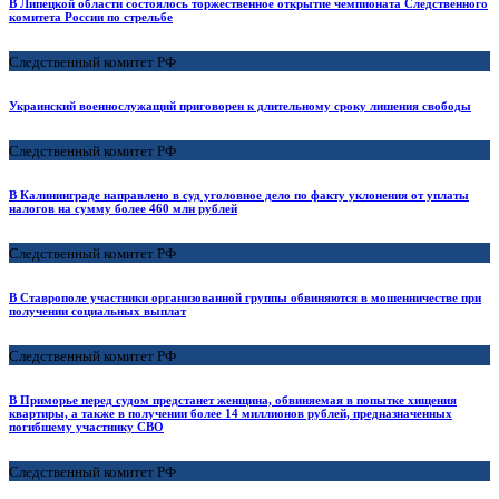
В Липецкой области состоялось торжественное открытие чемпионата Следственного
комитета России по стрельбе
Следственный комитет РФ
Украинский военнослужащий приговорен к длительному сроку лишения свободы
Следственный комитет РФ
В Калининграде направлено в суд уголовное дело по факту уклонения от уплаты
налогов на сумму более 460 млн рублей
Следственный комитет РФ
В Ставрополе участники организованной группы обвиняются в мошенничестве при
получении социальных выплат
Следственный комитет РФ
В Приморье перед судом предстанет женщина, обвиняемая в попытке хищения
квартиры, а также в получении более 14 миллионов рублей, предназначенных
погибшему участнику СВО
Следственный комитет РФ