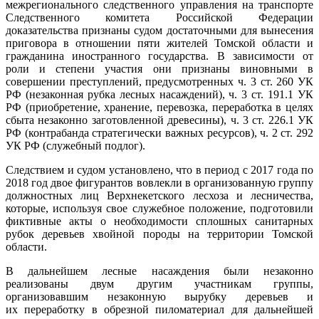
межрегионального следственного управления на транспорте
Следственного комитета Российской Федерации
доказательства признаны судом достаточными для вынесения
приговора в отношении пяти жителей Томской области и
гражданина иностранного государства. В зависимости от
роли и степени участия они признаны виновными в
совершении преступлений, предусмотренных ч. 3 ст. 260 УК
РФ (незаконная рубка лесных насаждений), ч. 3 ст. 191.1 УК
РФ (приобретение, хранение, перевозка, переработка в целях
сбыта незаконно заготовленной древесины), ч. 3 ст. 226.1 УК
РФ (контрабанда стратегически важных ресурсов), ч. 2 ст. 292
УК РФ (служебный подлог).
Следствием и судом установлено, что в период с 2017 года по
2018 год двое фигурантов вовлекли в организованную группу
должностных лиц Верхнекетского лесхоза и лесничества,
которые, используя свое служебное положение, подготовили
фиктивные акты о необходимости сплошных санитарных
рубок деревьев хвойной породы на территории Томской
области.
В дальнейшем лесные насаждения были незаконно
реализованы двум другим участникам группы,
организовавшим незаконную вырубку деревьев и
их переработку в обрезной пиломатериал для дальнейшей