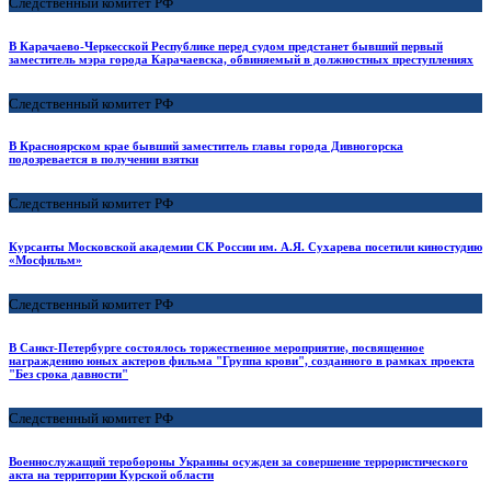
Следственный комитет РФ
В Карачаево-Черкесской Республике перед судом предстанет бывший первый
заместитель мэра города Карачаевска, обвиняемый в должностных преступлениях
Следственный комитет РФ
В Красноярском крае бывший заместитель главы города Дивногорска
подозревается в получении взятки
Следственный комитет РФ
Курсанты Московской академии СК России им. А.Я. Сухарева посетили киностудию
«Мосфильм»
Следственный комитет РФ
В Санкт-Петербурге состоялось торжественное мероприятие, посвященное
награждению юных актеров фильма "Группа крови", созданного в рамках проекта
"Без срока давности"
Следственный комитет РФ
Военнослужащий теробороны Украины осужден за совершение террористического
акта на территории Курской области