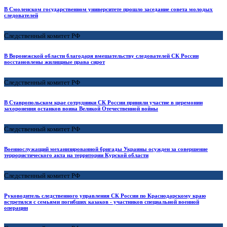
В Смоленском государственном университете прошло заседание совета молодых
следователей
Следственный комитет РФ
В Воронежской области благодаря вмешательству следователей СК России
восстановлены жилищные права сирот
Следственный комитет РФ
В Ставропольском крае сотрудники СК России приняли участие в церемонии
захоронения останков воина Великой Отечественной войны
Следственный комитет РФ
Военнослужащий механизированной бригады Украины осужден за совершение
террористического акта на территории Курской области
Следственный комитет РФ
Руководитель следственного управления СК России по Краснодарскому краю
встретился с семьями погибших казаков - участников специальной военной
операции