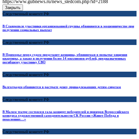
https://www.gubnews.ru/news_sledcom.php?id=2188
Закрыть
Следственный комитет РФ
В Ставрополе участники организованной группы обвиняются в мошенничестве при
получении социальных выплат
Следственный комитет РФ
В Приморье перед судом предстанет женщина, обвиняемая в попытке хищения
квартиры, а также в получении более 14 миллионов рублей, предназначенных
погибшему участнику СВО
Следственный комитет РФ
Волгоградец обвиняется в растрате денег, принадлежавших детям-сиротам
Следственный комитет РФ
В Малом театре состоялся гала-концерт победителей и призеров Всероссийского
конкурса художественной самодеятельности СК России «Живет Победа в
поколениях…»
Следственный комитет РФ