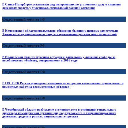
В Санкт-Петербурге установлен ряд потерпевших по уголовному делу о хищении
денежных средств у участников специальной военной операции
Следственный комитет РФ
В Кемеровской области предъявлено обвинение бывшему первому заместителю
Тяжинского муниципального округа в превышении должностных полномочий
Следственный комитет РФ
В Ивановской области мужчина осужден к длительному лишению свободы за
пособничество убийству, совершенному в 2016 году
Следственный комитет РФ
В ГВСУ СК России проведено совещание по вопросам выполнения строительных и
ремонтных работ на ведомственных объектах
Следственный комитет РФ
В Челябинской области возбуждено уголовное дело в отношении генерального
директора коммерческой организации, подозреваемого в хищении бюджетных
денежных средств в рамках национального проекта
Следственный комитет РФ