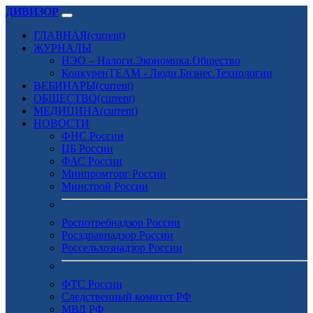
ДИВИЗОР
ГЛАВНАЯ
(current)
ЖУРНАЛЫ
НЭО – Налоги.Экономика.Общество
КонкуренTEAM - Люди.Бизнес.Технологии
ВЕБИНАРЫ
(current)
ОБЩЕСТВО
(current)
МЕДИЦИНА
(current)
НОВОСТИ
ФНС России
ЦБ России
ФАС России
Минпромторг России
Минстрой России
Роспотребнадзор России
Росздравнадзор России
Россельхознадзор России
ФТС России
Следственный комитет РФ
МВД РФ