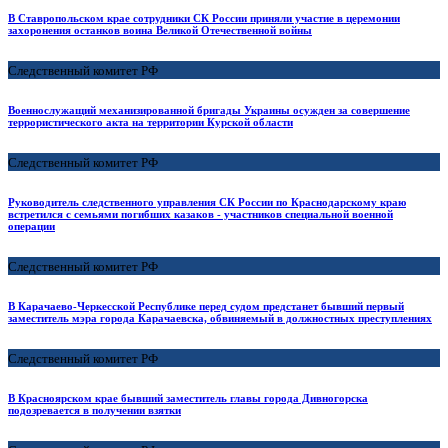
В Ставропольском крае сотрудники СК России приняли участие в церемонии
захоронения останков воина Великой Отечественной войны
Следственный комитет РФ
Военнослужащий механизированной бригады Украины осужден за совершение
террористического акта на территории Курской области
Следственный комитет РФ
Руководитель следственного управления СК России по Краснодарскому краю
встретился с семьями погибших казаков - участников специальной военной
операции
Следственный комитет РФ
В Карачаево-Черкесской Республике перед судом предстанет бывший первый
заместитель мэра города Карачаевска, обвиняемый в должностных преступлениях
Следственный комитет РФ
В Красноярском крае бывший заместитель главы города Дивногорска
подозревается в получении взятки