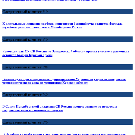
Следственный комитет РФ
К длительному лишению свободы приговорен бывший руководитель филиала
музейно-храмового комплекса Минобороны России
Следственный комитет РФ
Руководитель СУ СК России по Запорожской области принял участие в раскопках
останков бойцов Красной армии
Следственный комитет РФ
Военнослужащий вооруженных формирований Украины осужден за совершение
террористического акта на территории Курской области
Следственный комитет РФ
В Санкт-Петербургской академии СК России прошло занятие по вопросам
патриотического воспитания молодежи
Следственный комитет РФ
В Челябинске возбуждено уголовное дело по факту совершения противоправных