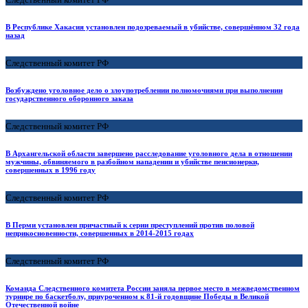
В Республике Хакасия установлен подозреваемый в убийстве, совершённом 32 года
назад
Следственный комитет РФ
Возбуждено уголовное дело о злоупотреблении полномочиями при выполнении
государственного оборонного заказа
Следственный комитет РФ
В Архангельской области завершено расследование уголовного дела в отношении
мужчины, обвиняемого в разбойном нападении и убийстве пенсионерки,
совершенных в 1996 году
Следственный комитет РФ
В Перми установлен причастный к серии преступлений против половой
неприкосновенности, совершенных в 2014-2015 годах
Следственный комитет РФ
Команда Следственного комитета России заняла первое место в межведомственном
турнире по баскетболу, приуроченном к 81-й годовщине Победы в Великой
Отечественной войне