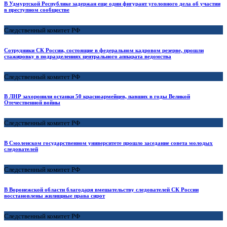
В Удмуртской Республике задержан еще один фигурант уголовного дела об участии
в преступном сообществе
Следственный комитет РФ
Сотрудники СК России, состоящие в федеральном кадровом резерве, прошли
стажировку в подразделениях центрального аппарата ведомства
Следственный комитет РФ
В ЛНР захоронили останки 50 красноармейцев, павших в годы Великой
Отечественной войны
Следственный комитет РФ
В Смоленском государственном университете прошло заседание совета молодых
следователей
Следственный комитет РФ
В Воронежской области благодаря вмешательству следователей СК России
восстановлены жилищные права сирот
Следственный комитет РФ