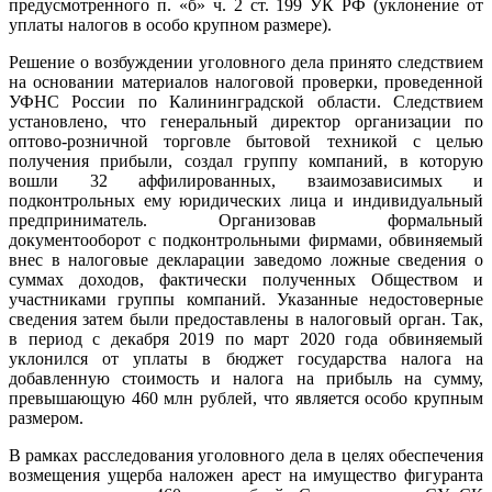
предусмотренного
п. «б» ч. 2 ст. 199 УК РФ
(уклонение от
уплаты налогов в особо крупном размере).
Решение о возбуждении уголовного дела принято следствием
на основании материалов налоговой проверки, проведенной
УФНС России по Калининградской области.
Следствием
установлено, что генеральный директор организации по
оптово-розничной торговле бытовой техникой с целью
получения прибыли, создал группу компаний, в которую
вошли 32 аффилированных, взаимозависимых и
подконтрольных ему юридических лица и индивидуальный
предприниматель. Организовав формальный
документооборот с подконтрольными фирмами, обвиняемый
внес в налоговые декларации заведомо ложные сведения о
суммах доходов, фактически полученных Обществом и
участниками группы компаний. Указанные недостоверные
сведения затем были предоставлены в налоговый орган. Так,
в период с декабря 2019 по март 2020 года обвиняемый
уклонился от уплаты в бюджет государства налога на
добавленную стоимость и налога на прибыль на сумму,
превышающую 460 млн рублей, что является особо крупным
размером.
В рамках расследования уголовного дела в целях обеспечения
возмещения ущерба наложен арест на имущество фигуранта