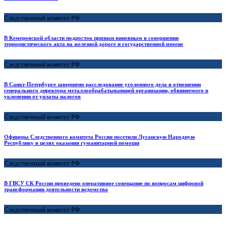
Следственный комитет РФ
В Кемеровской области подросток признан виновным в совершении
террористического акта на железной дороге и государственной измене
Следственный комитет РФ
В Санкт-Петербурге завершено расследование уголовного дела в отношении
генерального директора металлообрабатывающей организации, обвиняемого в
уклонении от уплаты налогов
Следственный комитет РФ
Офицеры Следственного комитета России посетили Луганскую Народную
Республику в целях оказания гуманитарной помощи
Следственный комитет РФ
В ГВСУ СК России проведено оперативное совещание по вопросам цифровой
трансформации деятельности ведомства
Следственный комитет РФ