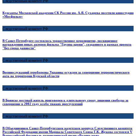
Следственный комитет РФ
Курсанты Московской академии СК России им. А.Я. Сухарева посетили киностудию
«Мосфильм»
Следственный комитет РФ
В Санкт-Петербурге состоялось торжественное мероприятие, посвященное
награждению юных актеров фильма "Группа крови", созданного в рамках проекта
"Без срока давности"
Следственный комитет РФ
Военнослужащий теробороны Украины осужден за совершение террористического
акта на территории Курской области
Следственный комитет РФ
В Брянске местный житель приговорен к длительному сроку лишения свободы за
совершение в 2002 году особо тяжких преступлений
Следственный комитет РФ
В Объединенном Санкт-Петербургском кадетском корпусе Следственного комитета
Российской Федерации имени Маршала Советского Союза Г.К. Жукова состоялся V
Всероссийский фестиваль патриотической песни «Родина моя»