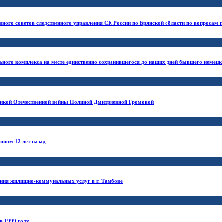
вного советов следственного управления СК России по Брянской области по вопросам п
льного комплекса на месте единственно сохранившегося до наших дней бывшего немецк
еликой Отечественной войны Полиной Дмитриевной Громовой
нном 12 лет назад
ания жилищно-коммунальных услуг в г. Тамбове
в 1999 году