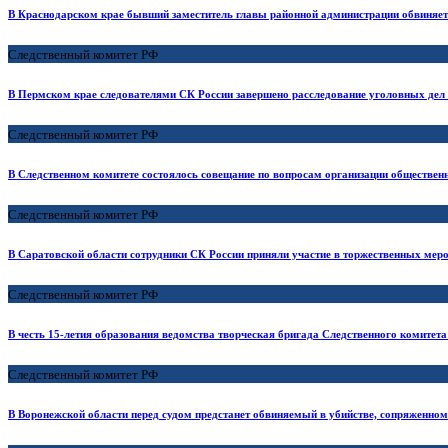
В Краснодарском крае бывший заместитель главы районной администрации обвиняе
Следственный комитет РФ
В Пермском крае следователями СК России завершено расследование уголовных дел 
Следственный комитет РФ
В Следственном комитете состоялось совещание по вопросам организации обществен
Следственный комитет РФ
В Саратовской области сотрудники СК России приняли участие в торжественных меро
Следственный комитет РФ
В честь 15-летия образования ведомства творческая бригада Следственного комитет
Следственный комитет РФ
В Воронежской области перед судом предстанет обвиняемый в убийстве, сопряженном