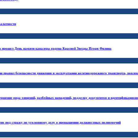
халатности
а прошел День памяти кавалера ордена Красной Звезды Игоря Филина
и правил безопасности движения и эксплуатации железнодорожного транспорта, повле
вершение ряда хищений, разбойных нападений, подделку документов и идентификацион
но под стражу по уголовному делу о превышении должностных полномочий