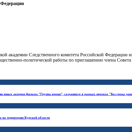
 Федерации
вской академии Следственного комитета Российской Федерации 
ественно-политической работы по приглашению члена Совета п
ию юных актеров фильма "Группа крови", созданного в рамках проекта "Без срока дав
 на территории Курской области