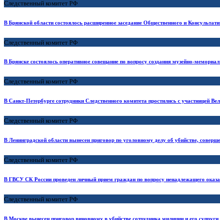
Следственный комитет РФ
В Брянской области состоялось расширенное заседание Общественного и Консультати
Следственный комитет РФ
В Брянске состоялось оперативное совещание по вопросу создания музейно-мемориа
Следственный комитет РФ
В Санкт-Петербурге сотрудники Следственного комитета простились с участницей В
Следственный комитет РФ
В Ленинградской области вынесен приговор по уголовному делу об убийстве, соверше
Следственный комитет РФ
В ГВСУ СК России проведен личный прием граждан по вопросу ненадлежащего оказ
Следственный комитет РФ
В Москве вынесен приговор виновному в убийстве сотрудника милиции и его супруги 