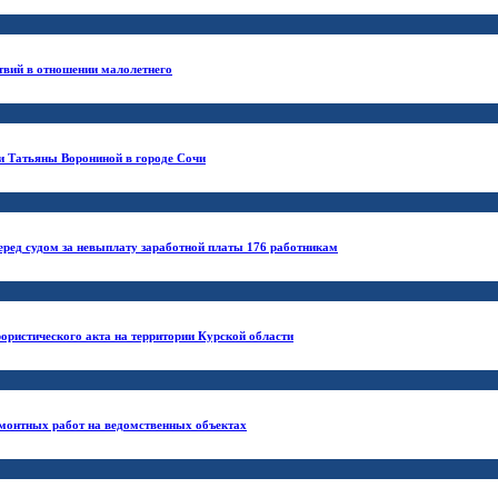
твий в отношении малолетнего
ни Татьяны Ворониной в городе Сочи
еред судом за невыплату заработной платы 176 работникам
ористического акта на территории Курской области
монтных работ на ведомственных объектах