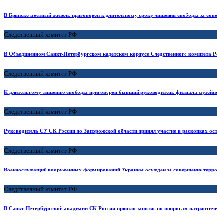
В Брянске местный житель приговорен к длительному сроку лишения свободы за сове
Следственный комитет РФ
В Объединенном Санкт-Петербургском кадетском корпусе Следственного комитета Р
Следственный комитет РФ
К длительному лишению свободы приговорен бывший руководитель филиала музейн
Следственный комитет РФ
Руководитель СУ СК России по Запорожской области принял участие в раскопках ос
Следственный комитет РФ
Военнослужащий вооруженных формирований Украины осужден за совершение террори
Следственный комитет РФ
В Санкт-Петербургской академии СК России прошло занятие по вопросам патриотич