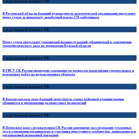
Следственный комитет РФ
В Ростовской области бывший руководитель коммерческой организации предстанет
перед судом за невыплату заработной платы 176 работникам
Следственный комитет РФ
Перед судом предстанет украинский военнослужащий, обвиняемый в совершении
террористического акта на территории Курской области
Следственный комитет РФ
В ГВСУ СК России проведено совещание по вопросам выполнения строительных и
ремонтных работ на ведомственных объектах
Следственный комитет РФ
В Краснодарском крае бывший заместитель главы районной администрации
обвиняется в превышении должностных полномочий
Следственный комитет РФ
В Пермском крае следователями СК России завершено расследование уголовных
дел в отношении организатора и участника преступного сообщества, занимавшегося
организацией незаконной миграции