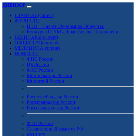
ДИВИЗОР
ГЛАВНАЯ
(current)
ЖУРНАЛЫ
НЭО – Налоги.Экономика.Общество
КонкуренTEAM - Люди.Бизнес.Технологии
ВЕБИНАРЫ
(current)
ОБЩЕСТВО
(current)
МЕДИЦИНА
(current)
НОВОСТИ
ФНС России
ЦБ России
ФАС России
Минпромторг России
Минстрой России
Роспотребнадзор России
Росздравнадзор России
Россельхознадзор России
ФТС России
Следственный комитет РФ
МВД РФ