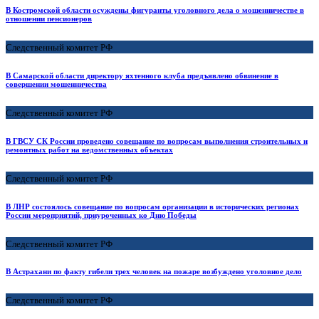
В Костромской области осуждены фигуранты уголовного дела о мошенничестве в
отношении пенсионеров
Следственный комитет РФ
В Самарской области директору яхтенного клуба предъявлено обвинение в
совершении мошенничества
Следственный комитет РФ
В ГВСУ СК России проведено совещание по вопросам выполнения строительных и
ремонтных работ на ведомственных объектах
Следственный комитет РФ
В ЛНР состоялось совещание по вопросам организации в исторических регионах
России мероприятий, приуроченных ко Дню Победы
Следственный комитет РФ
В Астрахани по факту гибели трех человек на пожаре возбуждено уголовное дело
Следственный комитет РФ