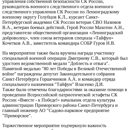
управления собственной безопасности СК России,
руководитель военного следственного отдела военного
следственного управления СК России по Ленинградскому
военному округу Голубцов К.Л., курсант Санкт-
Петербургской академии СК России ветеран СВО Назимов
В.А., ветеран боевых действий, Герой России Махотин А.Н.,
представители общественной организации «Ленинградский
доброволец», член союза ветеранов спецназа «Тайфун»
Кочетков А.В., заместитель командира СОБР Гуров Н.В.
На мероприятии также была вручена награда участнику
специальной военной операции Дмитриеву С.В., который был
удостоен ведомственной медали "Доблесть и отвага".
Памятной медалью "80 лет Победы в Великой Отечественной
войне" награждены депутат Законодательного собрания
Санкт-Петербурга Горшечников А.А. и командир отряда
специального назначения "Тайфун" Власенко Д.И.
Также были отмечены благодарностями за оказание помощи в
проведении Всероссийской патриотической эстафеты СК
России «Вместе - к Победе!» начальник отдела культуры
администрации Приморского района Санкт-Петербурга и
главный инженер АО "Садово-парковое предприятие
"Приморское".
Торжественное мероприятие подчеркнуло важность