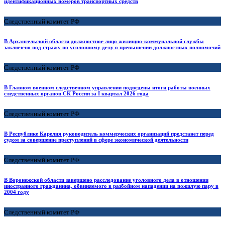
идентификационных номеров транспортных средств
Следственный комитет РФ
В Архангельской области должностное лицо жилищно-коммунальной службы
заключено под стражу по уголовному делу о превышении должностных полномочий
Следственный комитет РФ
В Главном военном следственном управлении подведены итоги работы военных
следственных органов СК России за I квартал 2026 года
Следственный комитет РФ
В Республике Карелия руководитель коммерческих организаций предстанет перед
судом за совершение преступлений в сфере экономической деятельности
Следственный комитет РФ
В Воронежской области завершено расследование уголовного дела в отношении
иностранного гражданина, обвиняемого в разбойном нападении на пожилую пару в
2004 году
Следственный комитет РФ