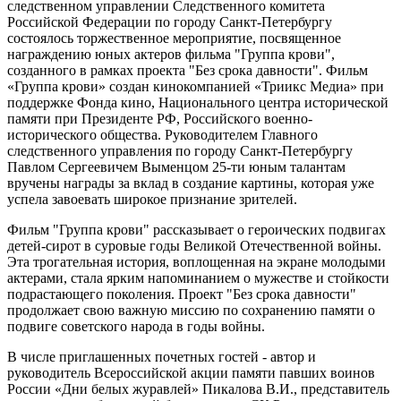
следственном управлении Следственного комитета
Российской Федерации по городу Санкт-Петербургу
состоялось торжественное мероприятие, посвященное
награждению юных актеров фильма "Группа крови",
созданного в рамках проекта "Без срока давности". Фильм
«Группа крови» создан кинокомпанией «Триикс Медиа» при
поддержке Фонда кино, Национального центра исторической
памяти при Президенте РФ, Российского военно-
исторического общества. Руководителем Главного
следственного управления по городу Санкт-Петербургу
Павлом Сергеевичем Выменцом 25-ти юным талантам
вручены награды за вклад в создание картины, которая уже
успела завоевать широкое признание зрителей.
Фильм "Группа крови" рассказывает о героических подвигах
детей-сирот в суровые годы Великой Отечественной войны.
Эта трогательная история, воплощенная на экране молодыми
актерами, стала ярким напоминанием о мужестве и стойкости
подрастающего поколения. Проект "Без срока давности"
продолжает свою важную миссию по сохранению памяти о
подвиге советского народа в годы войны.
В числе приглашенных почетных гостей - автор и
руководитель Всероссийской акции памяти павших воинов
России «Дни белых журавлей» Пикалова В.И., представитель