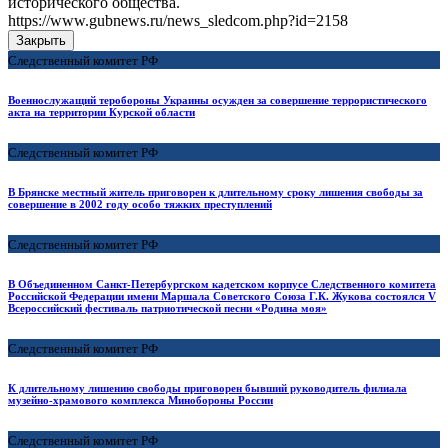
исторического общества.
https://www.gubnews.ru/news_sledcom.php?id=2158
Закрыть
Следственный комитет РФ
Военнослужащий теробороны Украины осужден за совершение террористического
акта на территории Курской области
Следственный комитет РФ
В Брянске местный житель приговорен к длительному сроку лишения свободы за
совершение в 2002 году особо тяжких преступлений
Следственный комитет РФ
В Объединенном Санкт-Петербургском кадетском корпусе Следственного комитета
Российской Федерации имени Маршала Советского Союза Г.К. Жукова состоялся V
Всероссийский фестиваль патриотической песни «Родина моя»
Следственный комитет РФ
К длительному лишению свободы приговорен бывший руководитель филиала
музейно-храмового комплекса Минобороны России
Следственный комитет РФ