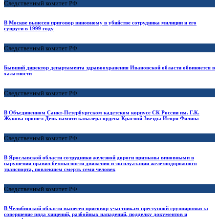
Следственный комитет РФ
В Москве вынесен приговор виновному в убийстве сотрудника милиции и его
супруги в 1999 году
Следственный комитет РФ
Бывший директор департамента здравоохранения Ивановской области обвиняется в
халатности
Следственный комитет РФ
В Объединенном Санкт-Петербургском кадетском корпусе СК России им. Г.К.
Жукова прошел День памяти кавалера ордена Красной Звезды Игоря Филина
Следственный комитет РФ
В Ярославской области сотрудники железной дороги признаны виновными в
нарушении правил безопасности движения и эксплуатации железнодорожного
транспорта, повлекшем смерть семи человек
Следственный комитет РФ
В Челябинской области вынесен приговор участникам преступной группировки за
совершение ряда хищений, разбойных нападений, подделку документов и