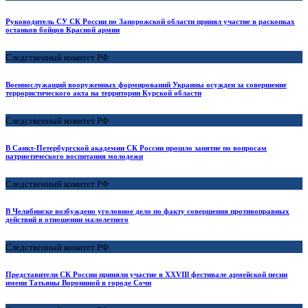
Руководитель СУ СК России по Запорожской области принял участие в раскопках
останков бойцов Красной армии
Следственный комитет РФ
Военнослужащий вооруженных формирований Украины осужден за совершение
террористического акта на территории Курской области
Следственный комитет РФ
В Санкт-Петербургской академии СК России прошло занятие по вопросам
патриотического воспитания молодежи
Следственный комитет РФ
В Челябинске возбуждено уголовное дело по факту совершения противоправных
действий в отношении малолетнего
Следственный комитет РФ
Представители СК России приняли участие в XXVIIl фестивале армейской песни
имени Татьяны Ворониной в городе Сочи