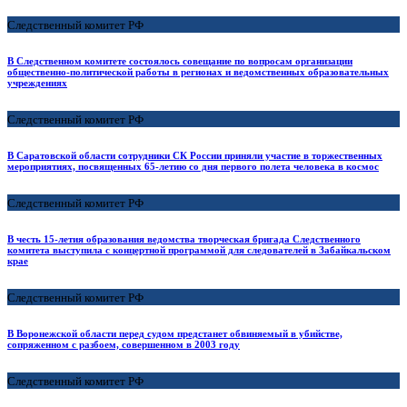
Следственный комитет РФ
В Следственном комитете состоялось совещание по вопросам организации
общественно-политической работы в регионах и ведомственных образовательных
учреждениях
Следственный комитет РФ
В Саратовской области сотрудники СК России приняли участие в торжественных
мероприятиях, посвященных 65-летию со дня первого полета человека в космос
Следственный комитет РФ
В честь 15-летия образования ведомства творческая бригада Следственного
комитета выступила с концертной программой для следователей в Забайкальском
крае
Следственный комитет РФ
В Воронежской области перед судом предстанет обвиняемый в убийстве,
сопряженном с разбоем, совершенном в 2003 году
Следственный комитет РФ