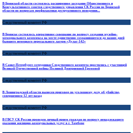
В Брянской области состоялось расширенное заседание Общественного и
Консультативного советов следственного управления СК России по Брянской
области по вопросам профилактики деструктивного поведения...
Следственный комитет РФ
В Брянске состоялось оперативное совещание по вопросу создания музейно-
мемориального комплекса на месте единственно сохранившегося до наших дней
бывшего немецкого пересыльного лагеря «Дулаг-142»
Следственный комитет РФ
В Санкт-Петербурге сотрудники Следственного комитета простились с участницей
Великой Отечественной войны Полиной Дмитриевной Громовой
Следственный комитет РФ
В Ленинградской области вынесен приговор по уголовному делу об убийстве,
совершенном 12 лет назад
Следственный комитет РФ
В ГВСУ СК России проведен личный прием граждан по вопросу ненадлежащего
оказания жилищно-коммунальных услуг в г. Тамбове