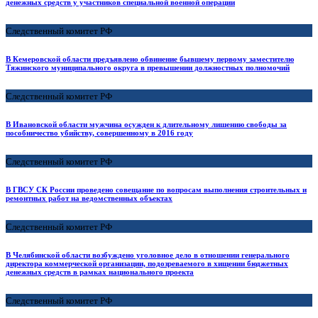
денежных средств у участников специальной военной операции
Следственный комитет РФ
В Кемеровской области предъявлено обвинение бывшему первому заместителю
Тяжинского муниципального округа в превышении должностных полномочий
Следственный комитет РФ
В Ивановской области мужчина осужден к длительному лишению свободы за
пособничество убийству, совершенному в 2016 году
Следственный комитет РФ
В ГВСУ СК России проведено совещание по вопросам выполнения строительных и
ремонтных работ на ведомственных объектах
Следственный комитет РФ
В Челябинской области возбуждено уголовное дело в отношении генерального
директора коммерческой организации, подозреваемого в хищении бюджетных
денежных средств в рамках национального проекта
Следственный комитет РФ