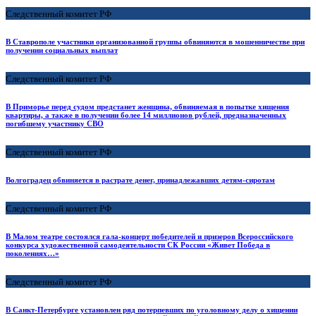
Следственный комитет РФ
В Ставрополе участники организованной группы обвиняются в мошенничестве при
получении социальных выплат
Следственный комитет РФ
В Приморье перед судом предстанет женщина, обвиняемая в попытке хищения
квартиры, а также в получении более 14 миллионов рублей, предназначенных
погибшему участнику СВО
Следственный комитет РФ
Волгоградец обвиняется в растрате денег, принадлежавших детям-сиротам
Следственный комитет РФ
В Малом театре состоялся гала-концерт победителей и призеров Всероссийского
конкурса художественной самодеятельности СК России «Живет Победа в
поколениях…»
Следственный комитет РФ
В Санкт-Петербурге установлен ряд потерпевших по уголовному делу о хищении