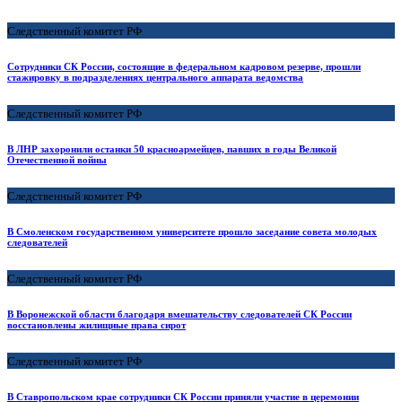
Следственный комитет РФ
Сотрудники СК России, состоящие в федеральном кадровом резерве, прошли
стажировку в подразделениях центрального аппарата ведомства
Следственный комитет РФ
В ЛНР захоронили останки 50 красноармейцев, павших в годы Великой
Отечественной войны
Следственный комитет РФ
В Смоленском государственном университете прошло заседание совета молодых
следователей
Следственный комитет РФ
В Воронежской области благодаря вмешательству следователей СК России
восстановлены жилищные права сирот
Следственный комитет РФ
В Ставропольском крае сотрудники СК России приняли участие в церемонии