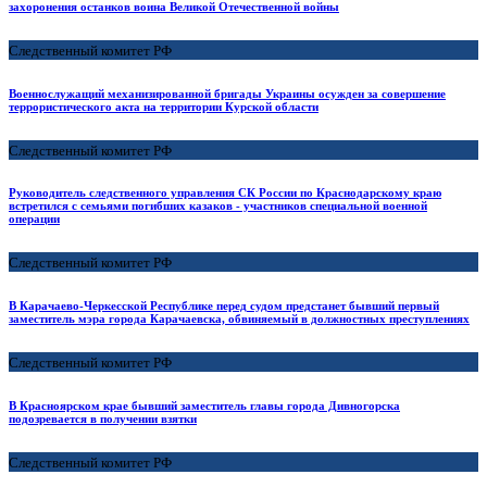
захоронения останков воина Великой Отечественной войны
Следственный комитет РФ
Военнослужащий механизированной бригады Украины осужден за совершение
террористического акта на территории Курской области
Следственный комитет РФ
Руководитель следственного управления СК России по Краснодарскому краю
встретился с семьями погибших казаков - участников специальной военной
операции
Следственный комитет РФ
В Карачаево-Черкесской Республике перед судом предстанет бывший первый
заместитель мэра города Карачаевска, обвиняемый в должностных преступлениях
Следственный комитет РФ
В Красноярском крае бывший заместитель главы города Дивногорска
подозревается в получении взятки
Следственный комитет РФ