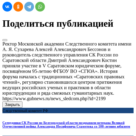
Поделиться публикацией
Ректор Московской академии Следственного комитета имени
А. Я. Сухарева Алексей Александрович Бессонов и
руководитель следственного управления СК России по
Саратовской области Дмитрий Александрович Костин
приняли участие в V Саратовском юридическом форуме,
посвящённом 95-летию ФГБОУ ВО «СГЮА». История
форума началась с традиционных «Саратовских правовых
чтений», регулярно становившихся центром притяжения
ведущих российских ученых и практиков в области
юриспруденции и ряда смежных гуманитарных наук.
https://www.gubnews.ru/news_sledcom.php?id=2199
Закрыть
Следственный комитет РФ
Сотрудники СК России по Белгородской области поздравили ветерана Великой
Отечественной войны Александра Иосифовича Стаметова со 100-летним юбилеем