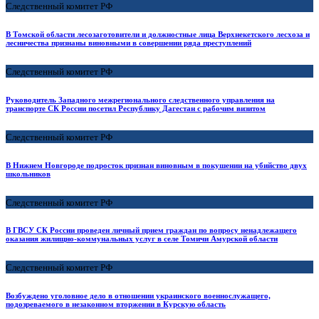
Следственный комитет РФ
В Томской области лесозаготовители и должностные лица Верхнекетского лесхоза и
лесничества признаны виновными в совершении ряда преступлений
Следственный комитет РФ
Руководитель Западного межрегионального следственного управления на
транспорте СК России посетил Республику Дагестан с рабочим визитом
Следственный комитет РФ
В Нижнем Новгороде подросток признан виновным в покушении на убийство двух
школьников
Следственный комитет РФ
В ГВСУ СК России проведен личный прием граждан по вопросу ненадлежащего
оказания жилищно-коммунальных услуг в селе Томичи Амурской области
Следственный комитет РФ
Возбуждено уголовное дело в отношении украинского военнослужащего,
подозреваемого в незаконном вторжении в Курскую область