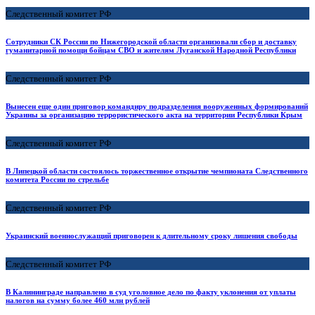
Следственный комитет РФ
Сотрудники СК России по Нижегородской области организовали сбор и доставку
гуманитарной помощи бойцам СВО и жителям Луганской Народной Республики
Следственный комитет РФ
Вынесен еще один приговор командиру подразделения вооруженных формирований
Украины за организацию террористического акта на территории Республики Крым
Следственный комитет РФ
В Липецкой области состоялось торжественное открытие чемпионата Следственного
комитета России по стрельбе
Следственный комитет РФ
Украинский военнослужащий приговорен к длительному сроку лишения свободы
Следственный комитет РФ
В Калининграде направлено в суд уголовное дело по факту уклонения от уплаты
налогов на сумму более 460 млн рублей