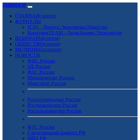
ДИВИЗОР
ГЛАВНАЯ
(current)
ЖУРНАЛЫ
НЭО – Налоги.Экономика.Общество
КонкуренTEAM - Люди.Бизнес.Технологии
ВЕБИНАРЫ
(current)
ОБЩЕСТВО
(current)
МЕДИЦИНА
(current)
НОВОСТИ
ФНС России
ЦБ России
ФАС России
Минпромторг России
Минстрой России
Роспотребнадзор России
Росздравнадзор России
Россельхознадзор России
ФТС России
Следственный комитет РФ
МВД РФ