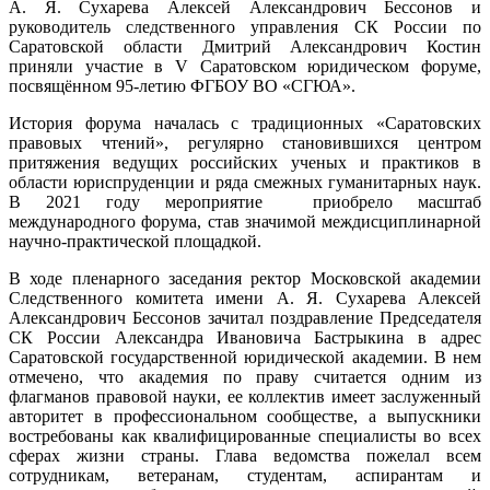
А. Я. Сухарева Алексей Александрович Бессонов и
руководитель следственного управления СК России по
Саратовской области Дмитрий Александрович Костин
приняли участие в V Саратовском юридическом форуме,
посвящённом 95-летию ФГБОУ ВО «СГЮА».
История форума началась с традиционных «Саратовских
правовых чтений», регулярно становившихся центром
притяжения ведущих российских ученых и практиков в
области юриспруденции и ряда смежных гуманитарных наук.
В 2021 году мероприятие приобрело масштаб
международного форума, став значимой междисциплинарной
научно-практической площадкой.
В ходе пленарного заседания ректор Московской академии
Следственного комитета имени А. Я. Сухарева Алексей
Александрович Бессонов зачитал поздравление Председателя
СК России Александра Ивановича Бастрыкина в адрес
Саратовской государственной юридической академии. В нем
отмечено, что академия по праву считается одним из
флагманов правовой науки, ее коллектив имеет заслуженный
авторитет в профессиональном сообществе, а выпускники
востребованы как квалифицированные специалисты во всех
сферах жизни страны. Глава ведомства пожелал всем
сотрудникам, ветеранам, студентам, аспирантам и