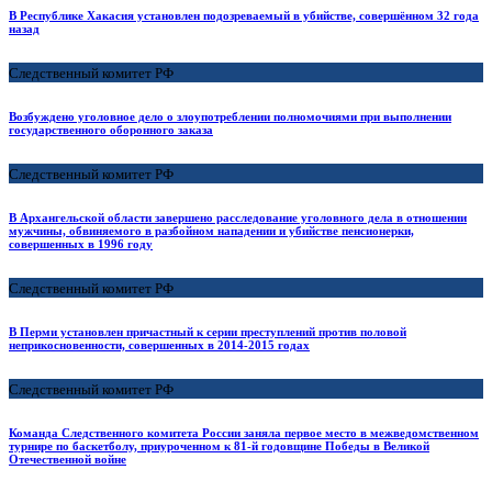
В Республике Хакасия установлен подозреваемый в убийстве, совершённом 32 года
назад
Следственный комитет РФ
Возбуждено уголовное дело о злоупотреблении полномочиями при выполнении
государственного оборонного заказа
Следственный комитет РФ
В Архангельской области завершено расследование уголовного дела в отношении
мужчины, обвиняемого в разбойном нападении и убийстве пенсионерки,
совершенных в 1996 году
Следственный комитет РФ
В Перми установлен причастный к серии преступлений против половой
неприкосновенности, совершенных в 2014-2015 годах
Следственный комитет РФ
Команда Следственного комитета России заняла первое место в межведомственном
турнире по баскетболу, приуроченном к 81-й годовщине Победы в Великой
Отечественной войне