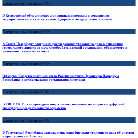
Следственный комитет РФ
В Кемеровской области подросток признан виновным в совершении
террористического акта на железной дороге и государственной измене
Следственный комитет РФ
В Санкт-Петербурге завершено расследование уголовного дела в отношении
генерального директора металлообрабатывающей организации, обвиняемого в
уклонении от уплаты налогов
Следственный комитет РФ
Офицеры Следственного комитета России посетили Луганскую Народную
Республику в целях оказания гуманитарной помощи
Следственный комитет РФ
В ГВСУ СК России проведено оперативное совещание по вопросам цифровой
трансформации деятельности ведомства
Следственный комитет РФ
В Удмуртской Республике задержан еще один фигурант уголовного дела об участии
в преступном сообществе