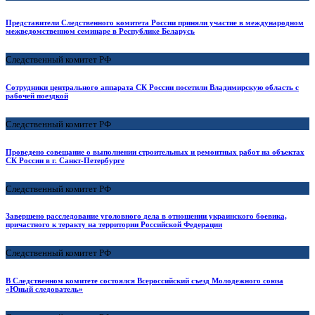
Представители Следственного комитета России приняли участие в международном
межведомственном семинаре в Республике Беларусь
Следственный комитет РФ
Сотрудники центрального аппарата СК России посетили Владимирскую область с
рабочей поездкой
Следственный комитет РФ
Проведено совещание о выполнении строительных и ремонтных работ на объектах
СК России в г. Санкт-Петербурге
Следственный комитет РФ
Завершено расследование уголовного дела в отношении украинского боевика,
причастного к теракту на территории Российской Федерации
Следственный комитет РФ
В Следственном комитете состоялся Всероссийский съезд Молодежного союза
«Юный следователь»