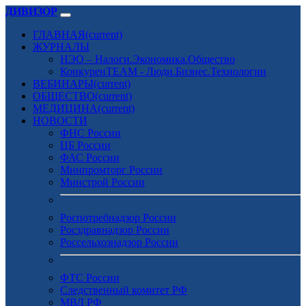
ДИВИЗОР
ГЛАВНАЯ
(current)
ЖУРНАЛЫ
НЭО – Налоги.Экономика.Общество
КонкуренTEAM - Люди.Бизнес.Технологии
ВЕБИНАРЫ
(current)
ОБЩЕСТВО
(current)
МЕДИЦИНА
(current)
НОВОСТИ
ФНС России
ЦБ России
ФАС России
Минпромторг России
Минстрой России
Роспотребнадзор России
Росздравнадзор России
Россельхознадзор России
ФТС России
Следственный комитет РФ
МВД РФ