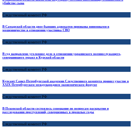
убийстве сына
Следственный комитет РФ
В Самарской области двое бывших адвокатов признаны виновными в
мошенничестве в отношении участника СВО
Следственный комитет РФ
В суд направлено уголовное дело в отношении украинского военнослужащего,
совершившего теракт в Курской области
Следственный комитет РФ
Курсант Санкт-Петербургской академии Следственного комитета принял участие в
XXIX Петербургском международном экономическом форуме
Следственный комитет РФ
В Псковской области состоялось совещание по вопросам раскрытия и
расследования преступлений, совершенных в прошлые годы
Следственный комитет РФ