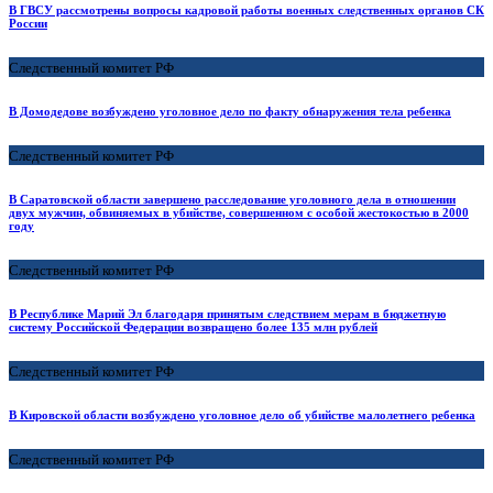
В ГВСУ рассмотрены вопросы кадровой работы военных следственных органов СК
России
Следственный комитет РФ
В Домодедове возбуждено уголовное дело по факту обнаружения тела ребенка
Следственный комитет РФ
В Саратовской области завершено расследование уголовного дела в отношении
двух мужчин, обвиняемых в убийстве, совершенном с особой жестокостью в 2000
году
Следственный комитет РФ
В Республике Марий Эл благодаря принятым следствием мерам в бюджетную
систему Российской Федерации возвращено более 135 млн рублей
Следственный комитет РФ
В Кировской области возбуждено уголовное дело об убийстве малолетнего ребенка
Следственный комитет РФ