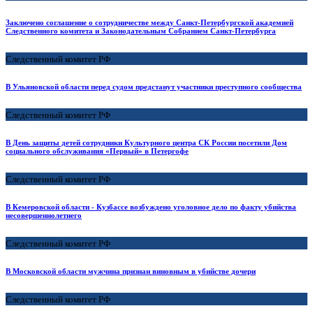
Заключено соглашение о сотрудничестве между Санкт-Петербургской академией
Следственного комитета и Законодательным Собранием Санкт-Петербурга
Следственный комитет РФ
В Ульяновской области перед судом предстанут участники преступного сообщества
Следственный комитет РФ
В День защиты детей сотрудники Культурного центра СК России посетили Дом
социального обслуживания «Первый» в Петергофе
Следственный комитет РФ
В Кемеровской области - Кузбассе возбуждено уголовное дело по факту убийства
несовершеннолетнего
Следственный комитет РФ
В Московской области мужчина признан виновным в убийстве дочери
Следственный комитет РФ