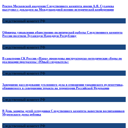
Ректор Московской академии Следственного комитета имени А.Я. Сухарева
выступил с докладом на Международной военно-исторической конференции
Следственный комитет РФ
Офицеры управления общественно-политической работы Следственного комитета
России посетили Луганскую Народную Республику
Следственный комитет РФ
В санатории СК России «Нара» проведены инструкторско-методические сборы по
реализации программы «Юный следователь»
Следственный комитет РФ
Завершено расследование уголовного дела в отношении украинского пулеметчика,
обвиняемого в совершении теракта на территории Российской Федерации
Следственный комитет РФ
В День защиты детей сотрудники Следственного комитета навестили воспитанников
Муромского дома ребенка
Следственный комитет РФ