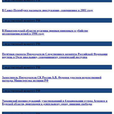
Следственный комитет РФ
В Санкт-Петербурге раскрыто преступление, совершенное в 2001 году
Следственный комитет РФ
В Нижегородской области мужчина признан виновным в убийстве
несовершеннолетней в 1996 году
Следственный комитет РФ
Почётная грамота Председателя Следственного комитета Российской Федерации
вручена в Орле школьнику, совершившему героический поступок
Следственный комитет РФ
Заместитель Председателя СК России А.В. Федоров удостоен ведомственной
награды Министерства юстиции РФ
Следственный комитет РФ
Украинский военнослужащий, участвовавший в блокировании хутора Агроном в
Курской области, приговорен к длительному сроку лишения свободы