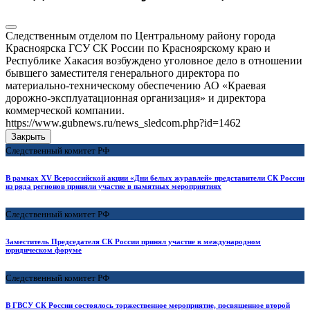
Следственным отделом по Центральному району города
Красноярска ГСУ СК России по Красноярскому краю и
Республике Хакасия возбуждено уголовное дело в отношении
бывшего заместителя генерального директора по
материально-техническому обеспечению АО «Краевая
дорожно-эксплуатационная организация» и директора
коммерческой компании.
https://www.gubnews.ru/news_sledcom.php?id=1462
Закрыть
Следственный комитет РФ
В рамках XV Всероссийской акции «Дни белых журавлей» представители СК России
из ряда регионов приняли участие в памятных мероприятиях
Следственный комитет РФ
Заместитель Председателя СК России принял участие в международном
юридическом форуме
Следственный комитет РФ
В ГВСУ СК России состоялось торжественное мероприятие, посвященное второй