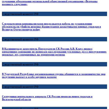
годовщине образования региональной общественной организации «Ветераны
военного следствия»
Следственный комитет РФ
Следователями-криминалистами продолжается работа по установлению
обстоятельств убийств немецко-фашистскими захватчиками мирных граждан в
Великую Отечественную войну
Следственный комитет РФ
В Калининграде заместитель Председателя СК России А.В. Клаус провел
оперативное совещание по вопросам расследования уголовных дел о преступлениях
прошлых лет, совершенных на территории региона
Следственный комитет РФ
В Удмуртской Республике организованная группа обвиняется в мошенничестве при
получении выплат в особо крупном размере
Следственный комитет РФ
Сотрудники центрального аппарата СК России провели прием граждан в
Волгоградской области