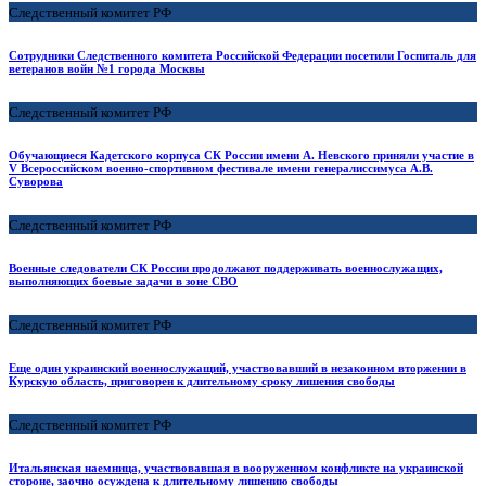
Следственный комитет РФ
Сотрудники Следственного комитета Российской Федерации посетили Госпиталь для
ветеранов войн №1 города Москвы
Следственный комитет РФ
Обучающиеся Кадетского корпуса СК России имени А. Невского приняли участие в
V Всероссийском военно-спортивном фестивале имени генералиссимуса А.В.
Суворова
Следственный комитет РФ
Военные следователи СК России продолжают поддерживать военнослужащих,
выполняющих боевые задачи в зоне СВО
Следственный комитет РФ
Еще один украинский военнослужащий, участвовавший в незаконном вторжении в
Курскую область, приговорен к длительному сроку лишения свободы
Следственный комитет РФ
Итальянская наемница, участвовавшая в вооруженном конфликте на украинской
стороне, заочно осуждена к длительному лишению свободы