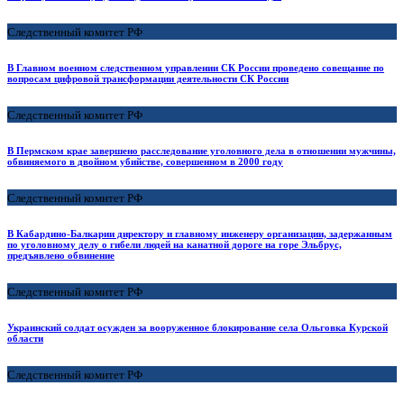
Следственный комитет РФ
В Главном военном следственном управлении СК России проведено совещание по
вопросам цифровой трансформации деятельности СК России
Следственный комитет РФ
В Пермском крае завершено расследование уголовного дела в отношении мужчины,
обвиняемого в двойном убийстве, совершенном в 2000 году
Следственный комитет РФ
В Кабардино-Балкарии директору и главному инженеру организации, задержанным
по уголовному делу о гибели людей на канатной дороге на горе Эльбрус,
предъявлено обвинение
Следственный комитет РФ
Украинский солдат осужден за вооруженное блокирование села Ольговка Курской
области
Следственный комитет РФ