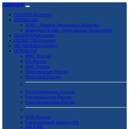
ДИВИЗОР
ГЛАВНАЯ
(current)
ЖУРНАЛЫ
НЭО – Налоги.Экономика.Общество
КонкуренTEAM - Люди.Бизнес.Технологии
ВЕБИНАРЫ
(current)
ОБЩЕСТВО
(current)
МЕДИЦИНА
(current)
НОВОСТИ
ФНС России
ЦБ России
ФАС России
Минпромторг России
Минстрой России
Роспотребнадзор России
Росздравнадзор России
Россельхознадзор России
ФТС России
Следственный комитет РФ
МВД РФ