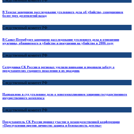
Следственный комитет РФ
В Томске завершено расследование уголовного дела об убийстве, совершенном
более трех десятилетий назад
Следственный комитет РФ
В Санкт-Петербурге завершено расследование уголовного дела в отношении
мужчины, обвиняемого в убийстве и покушении на убийство в 2006 году
Следственный комитет РФ
Сотрудники СК России в регионах уделили внимание и проявили заботу о
представителях старшего поколения в их праздник
Следственный комитет РФ
Направлено в суд уголовное дело о многомиллионном хищении государственного
имущественного комплекса
Следственный комитет РФ
Представитель СК России принял участие в межведомственной конференции
«Преступления против личности: защита и безопасность детства»