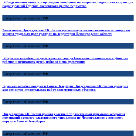
В Следственном комитете проведено совещание по вопросам подготовки кадров для
подразделений Судебно-экспертного центра ведомства
Следственный комитет РФ
Заместитель Председателя СК России провел оперативное совещание по вопросам
защиты трудовых прав граждан на территории Ленинградской области
Следственный комитет РФ
В Саратовской области двум жителям города Балаково, обвиняемым в убийстве
ребенка и истязаниях детей, избрана мера пресечения
Следственный комитет РФ
В рамках рабочей поездки в Санкт-Петербург Председатель СК России проверил
ход ремонтно-строительных работ ведомственных объектов
Следственный комитет РФ
Председатель СК России принял участие в торжественной церемонии открытия
помещений военного следственного управления по Ленинградскому военному
округу в Санкт-Петербурге
Следственный комитет РФ