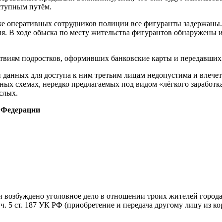
ступным путём.
кже оперативных сотрудников полиции все фигуранты задержаны.
я. В ходе обыска по месту жительства фигурантов обнаружены и
йствиям подростков, оформивших банковские карты и передавших
и данных для доступа к ним третьим лицам недопустима и влече
обных схемах, нередко предлагаемых под видом «лёгкого зараб
слых.
 Федерации
 возбуждено уголовное дело в отношении троих жителей города
. 5 ст. 187 УК РФ (приобретение и передача другому лицу из к