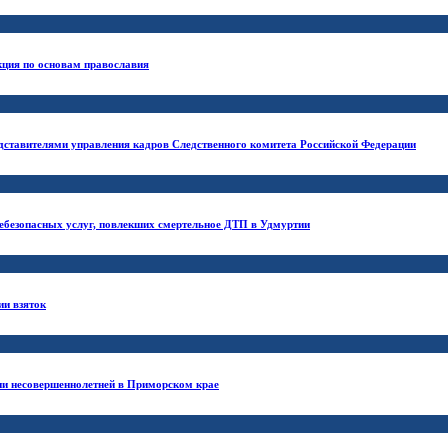
кция по основам православия
едставителями управления кадров Следственного комитета Российской Федерации
 небезопасных услуг, повлекших смертельное ДТП в Удмуртии
ии взяток
ии несовершеннолетней в Приморском крае