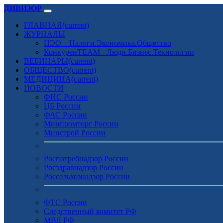
ДИВИЗОР
ГЛАВНАЯ
(current)
ЖУРНАЛЫ
НЭО – Налоги.Экономика.Общество
КонкуренTEAM - Люди.Бизнес.Технологии
ВЕБИНАРЫ
(current)
ОБЩЕСТВО
(current)
МЕДИЦИНА
(current)
НОВОСТИ
ФНС России
ЦБ России
ФАС России
Минпромторг России
Минстрой России
Роспотребнадзор России
Росздравнадзор России
Россельхознадзор России
ФТС России
Следственный комитет РФ
МВД РФ