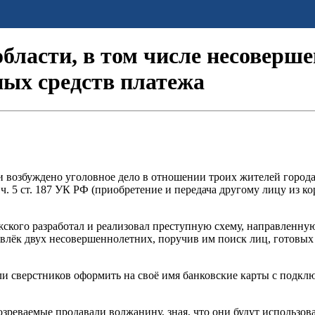
бласти, в том числе несоверше
ных средств платежа
 возбуждено уголовное дело в отношении троих жителей города
. 5 ст. 187 УК РФ (приобретение и передача другому лицу из к
жского разработал и реализовал преступную схему, направленну
ивлёк двух несовершеннолетних, поручив им поиск лиц, готовых
ли сверстников оформить на своё имя банковские карты с подк
зреваемые продавали волжанину, зная, что они будут использо