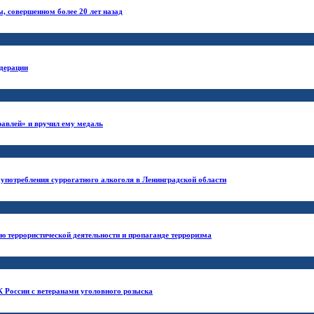
, совершенном более 20 лет назад
едерации
равлей» и вручил ему медаль
 употребления суррогатного алкоголя в Ленинградской области
 террористической деятельности и пропаганде терроризма
К России с ветеранами уголовного розыска