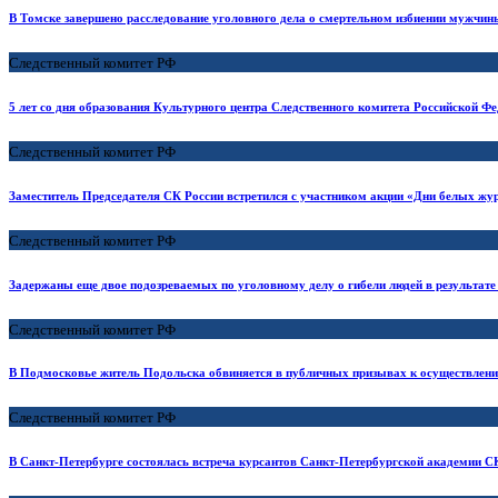
В Томске завершено расследование уголовного дела о смертельном избиении мужчины
Следственный комитет РФ
5 лет со дня образования Культурного центра Следственного комитета Российской Ф
Следственный комитет РФ
Заместитель Председателя СК России встретился с участником акции «Дни белых жу
Следственный комитет РФ
Задержаны еще двое подозреваемых по уголовному делу о гибели людей в результате
Следственный комитет РФ
В Подмосковье житель Подольска обвиняется в публичных призывах к осуществлению
Следственный комитет РФ
В Санкт-Петербурге состоялась встреча курсантов Санкт-Петербургской академии С