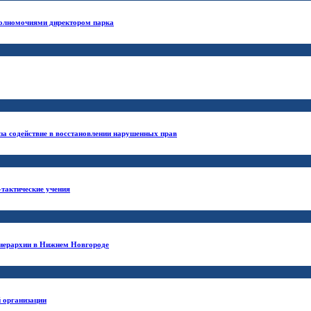
полномочиями директором парка
за содействие в восстановлении нарушенных прав
тактические учения
 иерархии в Нижнем Новгороде
й организации