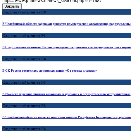
https://www.gubnews.ru/news_sledcom.php?id=1487
Закрыть
Следственный комитет РФ
В Челябинской области задержан директор коммерческой организации, подозреваем
Следственный комитет РФ
В Следственном комитете России проведены патриотические мероприятия, посвященн
Следственный комитет РФ
В СК России состоялась донорская акция «От сердца к сердцу»
Следственный комитет РФ
В Ижевске мужчина признан виновным в призывах к осуществлению экстремистской 
Следственный комитет РФ
В Челябинской области вынесен приговор жителю Республики Башкортостан, признан
Следственный комитет РФ