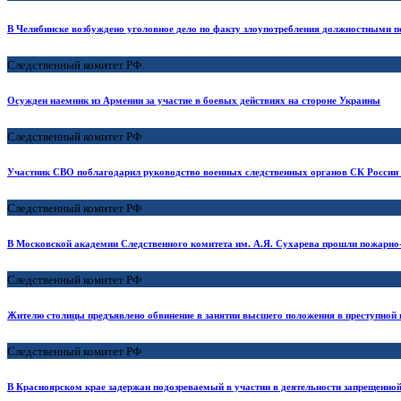
В Челябинске возбуждено уголовное дело по факту злоупотребления должностными 
Следственный комитет РФ
Осужден наемник из Армении за участие в боевых действиях на стороне Украины
Следственный комитет РФ
Участник СВО поблагодарил руководство военных следственных органов СК России 
Следственный комитет РФ
В Московской академии Следственного комитета им. А.Я. Сухарева прошли пожарно-
Следственный комитет РФ
Жителю столицы предъявлено обвинение в занятии высшего положения в преступной
Следственный комитет РФ
В Красноярском крае задержан подозреваемый в участии в деятельности запрещенно