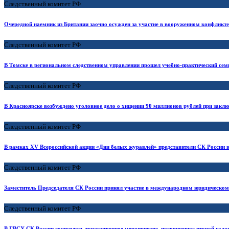
Следственный комитет РФ
Очередной наемник из Британии заочно осужден за участие в вооруженном конфликте
Следственный комитет РФ
В Томске в региональном следственном управлении прошел учебно-практический сем
Следственный комитет РФ
В Красноярске возбуждено уголовное дело о хищении 90 миллионов рублей при закл
Следственный комитет РФ
В рамках XV Всероссийской акции «Дни белых журавлей» представители СК России и
Следственный комитет РФ
Заместитель Председателя СК России принял участие в международном юридическо
Следственный комитет РФ
В ГВСУ СК России состоялось торжественное мероприятие, посвященное второй годо