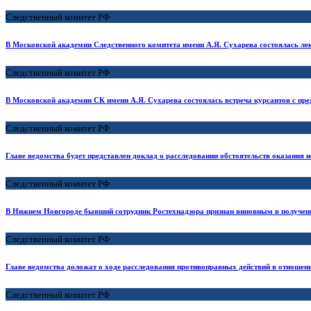
Следственный комитет РФ
В Московской академии Следственного комитета имени А.Я. Сухарева состоялась ле
Следственный комитет РФ
В Московской академии СК имени А.Я. Сухарева состоялась встреча курсантов с пр
Следственный комитет РФ
Главе ведомства будет представлен доклад о расследовании обстоятельств оказания
Следственный комитет РФ
В Нижнем Новгороде бывший сотрудник Ростехнадзора признан виновным в получен
Следственный комитет РФ
Главе ведомства доложат о ходе расследования противоправных действий в отношен
Следственный комитет РФ