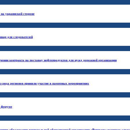
 на украинской стороне
инар для следователей
ючении контракта на поставку нефтепродуктов для нужд дорожной организации
з ряда регионов приняли участие в памятных мероприятиях
м форуме
вщине образования региональной общественной организации «Ветераны военного следс