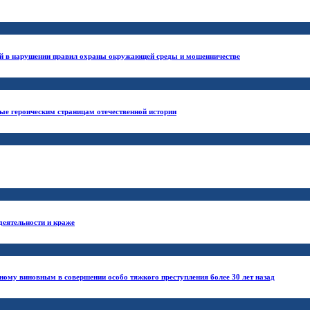
ый в нарушении правил охраны окружающей среды и мошенничестве
ые героическим страницам отечественной истории
деятельности и краже
ному виновным в совершении особо тяжкого преступления более 30 лет назад