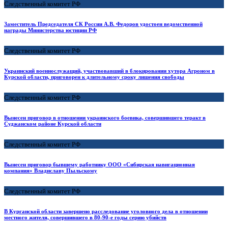
Следственный комитет РФ
Заместитель Председателя СК России А.В. Федоров удостоен ведомственной
награды Министерства юстиции РФ
Следственный комитет РФ
Украинский военнослужащий, участвовавший в блокировании хутора Агроном в
Курской области, приговорен к длительному сроку лишения свободы
Следственный комитет РФ
Вынесен приговор в отношении украинского боевика, совершившего теракт в
Суджанском районе Курской области
Следственный комитет РФ
Вынесен приговор бывшему работнику ООО «Сибирская навигационная
компания» Владиславу Пыльскому
Следственный комитет РФ
В Курганской области завершено расследование уголовного дела в отношении
местного жителя, совершившего в 80-90-е годы серию убийств