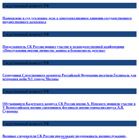
Следственный комитет РФ
Направлено в суд уголовное дело о многомиллионном хищении государственного
имущественного комплекса
Следственный комитет РФ
Представитель СК России принял участие в межведомственной конференции
«Преступления против личности: защита и безопасность детства»
Следственный комитет РФ
Сотрудники Следственного комитета Российской Федерации посетили Госпиталь для
ветеранов войн №1 города Москвы
Следственный комитет РФ
Обучающиеся Кадетского корпуса СК России имени А. Невского приняли участие в
V Всероссийском военно-спортивном фестивале имени генералиссимуса А.В.
Суворова
Следственный комитет РФ
Военные следователи СК России продолжают поддерживать военнослужащих,