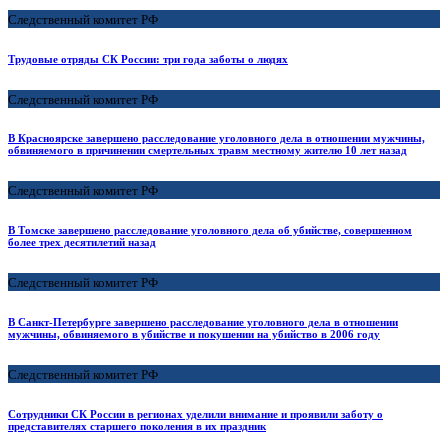
Следственный комитет РФ
Трудовые отряды СК России: три года заботы о людях
Следственный комитет РФ
В Красноярске завершено расследование уголовного дела в отношении мужчины,
обвиняемого в причинении смертельных травм местному жителю 10 лет назад
Следственный комитет РФ
В Томске завершено расследование уголовного дела об убийстве, совершенном
более трех десятилетий назад
Следственный комитет РФ
В Санкт-Петербурге завершено расследование уголовного дела в отношении
мужчины, обвиняемого в убийстве и покушении на убийство в 2006 году
Следственный комитет РФ
Сотрудники СК России в регионах уделили внимание и проявили заботу о
представителях старшего поколения в их праздник