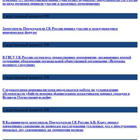
из ряда регионов приняли участие в памятных мероприятиях
Следственный комитет РФ
Заместитель Председателя СК России принял участие в международном
юридическом форуме
Следственный комитет РФ
В ГВСУ СК России состоялось торжественное мероприятие, посвященное второй
годовщине образования региональной общественной организации «Ветераны
военного следствия»
Следственный комитет РФ
Следователями-криминалистами продолжается работа по установлению
обстоятельств убийств немецко-фашистскими захватчиками мирных граждан в
Великую Отечественную войну
Следственный комитет РФ
В Калининграде заместитель Председателя СК России А.В. Клаус провел
оперативное совещание по вопросам расследования уголовных дел о преступлениях
прошлых лет, совершенных на территории региона