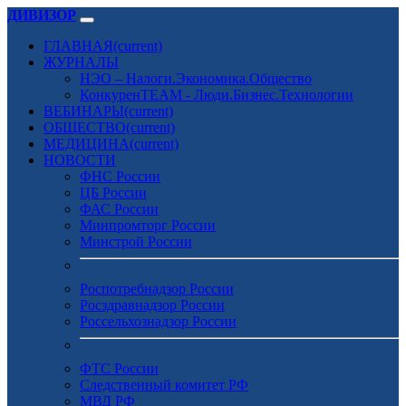
ДИВИЗОР
ГЛАВНАЯ
(current)
ЖУРНАЛЫ
НЭО – Налоги.Экономика.Общество
КонкуренTEAM - Люди.Бизнес.Технологии
ВЕБИНАРЫ
(current)
ОБЩЕСТВО
(current)
МЕДИЦИНА
(current)
НОВОСТИ
ФНС России
ЦБ России
ФАС России
Минпромторг России
Минстрой России
Роспотребнадзор России
Росздравнадзор России
Россельхознадзор России
ФТС России
Следственный комитет РФ
МВД РФ