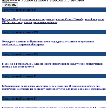
https://www.gubnews.ru/news_sledcom.php?id=1466
Закрыть
Следственный комитет РФ
В Санкт-Петербурге состоялась встреча курсантов Санкт-Петербургской академии
СК России с ветеранами уголовного розыска
Следственный комитет РФ
Очередной наемник из Британии заочно осужден за участие в вооруженном
конфликте на украинской стороне
Следственный комитет РФ
В Томске в региональном следственном управлении прошел учебно-практический
семинар для следователей
Следственный комитет РФ
В Красноярске возбуждено уголовное дело о хищении 90 миллионов рублей при
заключении контракта на поставку нефтепродуктов для нужд дорожной организации
Следственный комитет РФ
В рамках XV Всероссийской акции «Дни белых журавлей» представители СК России