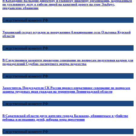
В Кабардино-Балкарии директору и главному инженеру организации, задержанным
по уголовному делу о гибели людей на канатной дороге на горе Эльбрус,
предъявлено обвинение
Следственный комитет РФ
Украинский солдат осужден за вооруженное блокирование села Ольговка Курской
области
Следственный комитет РФ
В Следственном комитете проведено совещание по вопросам подготовки кадров для
подразделений Судебно-экспертного центра ведомства
Следственный комитет РФ
Заместитель Председателя СК России провел оперативное совещание по вопросам
защиты трудовых прав граждан на территории Ленинградской области
Следственный комитет РФ
В Саратовской области двум жителям города Балаково, обвиняемым в убийстве
ребенка и истязаниях детей, избрана мера пресечения
Следственный комитет РФ