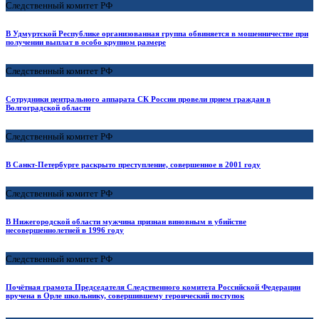
Следственный комитет РФ
В Удмуртской Республике организованная группа обвиняется в мошенничестве при
получении выплат в особо крупном размере
Следственный комитет РФ
Сотрудники центрального аппарата СК России провели прием граждан в
Волгоградской области
Следственный комитет РФ
В Санкт-Петербурге раскрыто преступление, совершенное в 2001 году
Следственный комитет РФ
В Нижегородской области мужчина признан виновным в убийстве
несовершеннолетней в 1996 году
Следственный комитет РФ
Почётная грамота Председателя Следственного комитета Российской Федерации
вручена в Орле школьнику, совершившему героический поступок