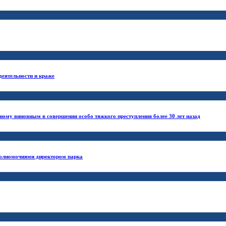
деятельности и краже
ному виновным в совершении особо тяжкого преступления более 30 лет назад
полномочиями директором парка