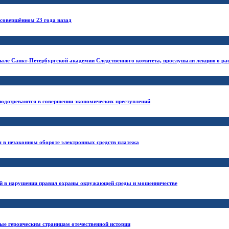
 совершённом 23 года назад
е Санкт-Петербургской академии Следственного комитета, прослушали лекцию о рассл
подозреваются в совершении экономических преступлений
я в незаконном обороте электронных средств платежа
ый в нарушении правил охраны окружающей среды и мошенничестве
ые героическим страницам отечественной истории