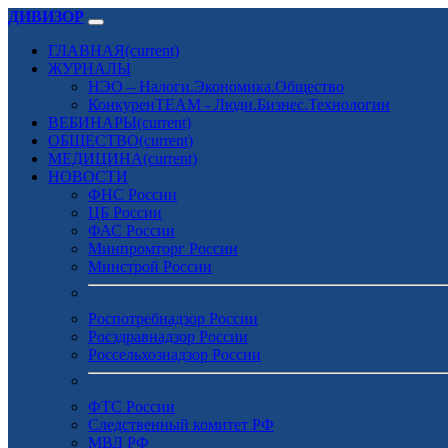
ДИВИЗОР
ГЛАВНАЯ
(current)
ЖУРНАЛЫ
НЭО – Налоги.Экономика.Общество
КонкуренTEAM - Люди.Бизнес.Технологии
ВЕБИНАРЫ
(current)
ОБЩЕСТВО
(current)
МЕДИЦИНА
(current)
НОВОСТИ
ФНС России
ЦБ России
ФАС России
Минпромторг России
Минстрой России
Роспотребнадзор России
Росздравнадзор России
Россельхознадзор России
ФТС России
Следственный комитет РФ
МВД РФ