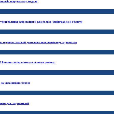
равлей» и вручил ему медаль
 употребления суррогатного алкоголя в Ленинградской области
 террористической деятельности и пропаганде терроризма
К России с ветеранами уголовного розыска
 на украинской стороне
инар для следователей