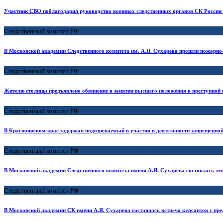
Участник СВО поблагодарил руководство военных следственных органов СК России 
Следственный комитет РФ
В Московской академии Следственного комитета им. А.Я. Сухарева прошли пожарно-
Следственный комитет РФ
Жителю столицы предъявлено обвинение в занятии высшего положения в преступной
Следственный комитет РФ
В Красноярском крае задержан подозреваемый в участии в деятельности запрещенно
Следственный комитет РФ
В Московской академии Следственного комитета имени А.Я. Сухарева состоялась ле
Следственный комитет РФ
В Московской академии СК имени А.Я. Сухарева состоялась встреча курсантов с пр