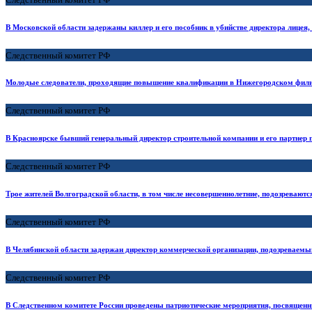
В Московской области задержаны киллер и его пособник в убийстве директора лицея,
Следственный комитет РФ
Молодые следователи, проходящие повышение квалификации в Нижегородском филиал
Следственный комитет РФ
В Красноярске бывший генеральный директор строительной компании и его партнер 
Следственный комитет РФ
Трое жителей Волгоградской области, в том числе несовершеннолетние, подозреваютс
Следственный комитет РФ
В Челябинской области задержан директор коммерческой организации, подозреваем
Следственный комитет РФ
В Следственном комитете России проведены патриотические мероприятия, посвященн