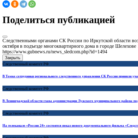
Поделиться публикацией
Следственными органами СК России по Иркутской области возбу
октября в подъезде многоквартирного дома в городе Шелехове 
https://www.gubnews.ru/news_sledcom.php?id=1494
Закрыть
Следственный комитет РФ
В Томке сотрудники регионального следственного управления СК России приняли уч
Следственный комитет РФ
В Ленинградской области глава администрации Лужского муниципального района под
Следственный комитет РФ
На телеканале «Россия 24» состоится показ нового документального фильма «Следст
Следственный комитет РФ