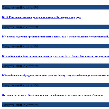
Следственный комитет РФ
В СК России состоялась донорская акция «От сердца к сердцу»
Следственный комитет РФ
В Ижевске мужчина признан виновным в призывах к осуществлению экстремистской 
Следственный комитет РФ
В Челябинской области вынесен приговор жителю Республики Башкортостан, признан
Следственный комитет РФ
В Челябинске возбуждено уголовное дело по факту злоупотребления должностными 
Следственный комитет РФ
Осужден наемник из Армении за участие в боевых действиях на стороне Украины
Следственный комитет РФ