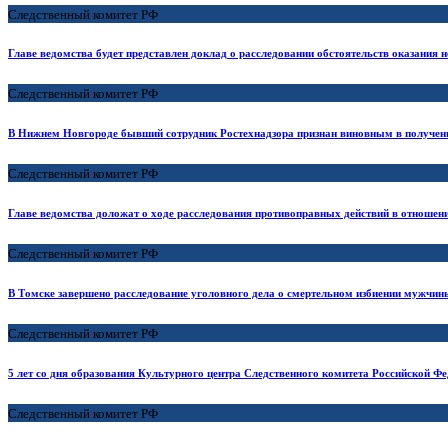
Следственный комитет РФ
Главе ведомства будет представлен доклад о расследовании обстоятельств оказания
Следственный комитет РФ
В Нижнем Новгороде бывший сотрудник Ростехнадзора признан виновным в получен
Следственный комитет РФ
Главе ведомства доложат о ходе расследования противоправных действий в отношен
Следственный комитет РФ
В Томске завершено расследование уголовного дела о смертельном избиении мужчины
Следственный комитет РФ
5 лет со дня образования Культурного центра Следственного комитета Российской Ф
Следственный комитет РФ