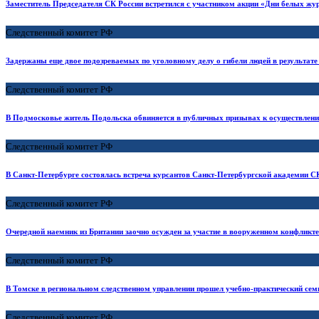
Заместитель Председателя СК России встретился с участником акции «Дни белых жу
Следственный комитет РФ
Задержаны еще двое подозреваемых по уголовному делу о гибели людей в результате
Следственный комитет РФ
В Подмосковье житель Подольска обвиняется в публичных призывах к осуществлению
Следственный комитет РФ
В Санкт-Петербурге состоялась встреча курсантов Санкт-Петербургской академии С
Следственный комитет РФ
Очередной наемник из Британии заочно осужден за участие в вооруженном конфликте
Следственный комитет РФ
В Томске в региональном следственном управлении прошел учебно-практический сем
Следственный комитет РФ