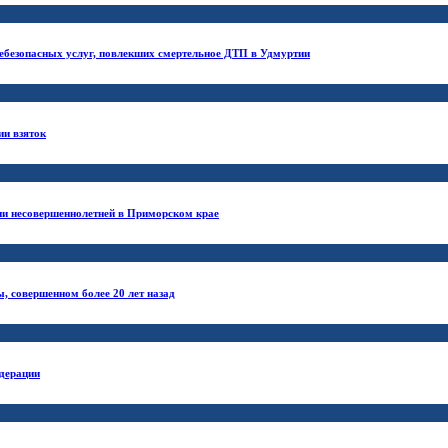
 небезопасных услуг, повлекших смертельное ДТП в Удмуртии
ии взяток
ии несовершеннолетней в Приморском крае
, совершенном более 20 лет назад
едерации