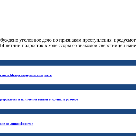
ждено уголовное дело по признакам преступления, предусмотрен
14-летний подросток в ходе ссоры со знакомой сверстницей нан
астие в Международном конгрессе
озревается в получении взятки в крупном размере
вие на линии фронта»