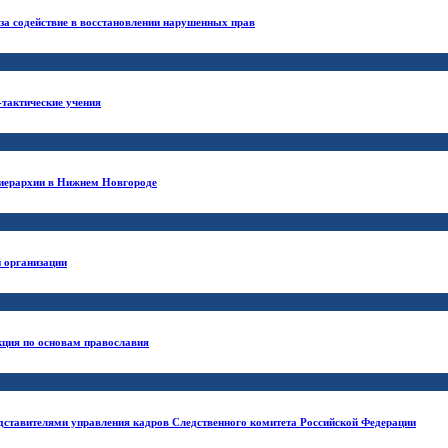
за содействие в восстановлении нарушенных прав
тактические учения
 иерархии в Нижнем Новгороде
й организации
кция по основам православия
едставителями управления кадров Следственного комитета Российской Федерации