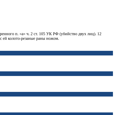
ного п. «а» ч. 2 ст. 105 УК РФ (убийство двух лиц). 12
ес ей колото-резаные раны ножом.